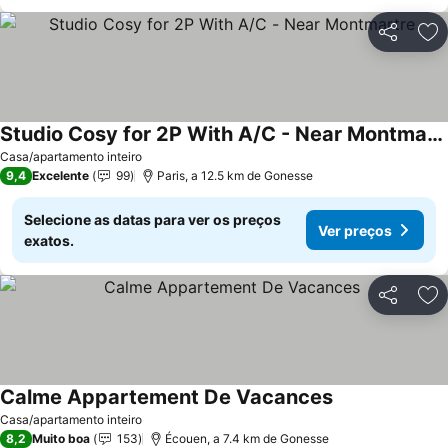
Partilhar
Ad
Studio Cosy for 2P With A/C - Near Montmartre
Casa/apartamento inteiro
9,4
Excelente
99
Paris, a 12.5 km de Gonesse
Selecione as datas para ver os preços
Ver preços
exatos.
Partilhar
Ad
Calme Appartement De Vacances
Casa/apartamento inteiro
8,2
Muito boa
153
Écouen, a 7.4 km de Gonesse