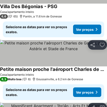
Villa Des Bégonias - PSG
Casa/apartamento inteiro
6,6
65
Pantin, a 11.6 km de Gonesse
Selecione as datas para ver os preços
Ver preços
exatos.
Partilhar
Ad
Petite maison proche l'aéroport Charles de Gaules, parc Astérix et Stade de France
Casa/apartamento inteiro
8,3
Muito boa
6
Goussainville, a 6.2 km de Gonesse
Selecione as datas para ver os preços
Ver preços
exatos.