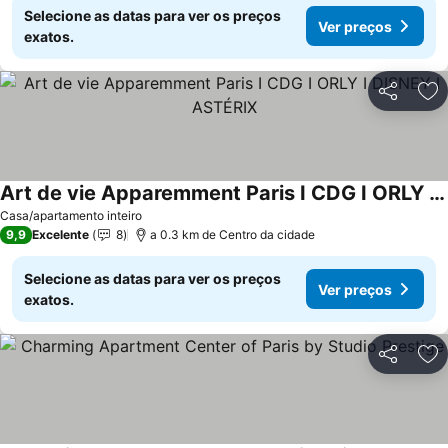
Selecione as datas para ver os preços
Ver preços
exatos.
Partilhar
Ad
Art de vie Apparemment Paris I CDG I ORLY I DISNEY I ASTÉRIX
Casa/apartamento inteiro
9,9
Excelente
8
a 0.3 km de Centro da cidade
Selecione as datas para ver os preços
Ver preços
exatos.
Partilhar
Ad