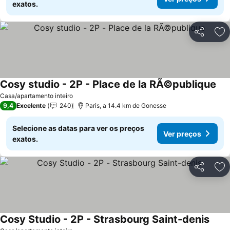
exatos.
Partilhar
Ad
Cosy studio - 2P - Place de la RÃ©publique
Casa/apartamento inteiro
9,4
Excelente
240
Paris, a 14.4 km de Gonesse
Selecione as datas para ver os preços
Ver preços
exatos.
Partilhar
Ad
Cosy Studio - 2P - Strasbourg Saint-denis