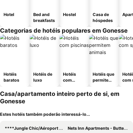
Hotel
Bed and
Hostel
Casa de
Apar
breakfasts
hóspedes
Categorias de hotéis populares em Gonesse
Hotéis
Hotéis de
Hotéis
Hotéis que
Hoté
baratos
luxo
com
permitem
com 
piscinas
animais
Casa/apartamento inteiro perto de si, em
Gonesse
Estes hotéis também poderão interessá-lo...
****Jungle Chic/Aéroport CDG Paris/Parc Asterix/Parc des Expositions/Paris****
Nets Inn Apartments - Buttes Chaumont D