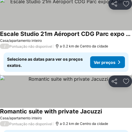
Partilhar
Ad
Escale Studio 21m Aéroport CDG Parc expo Astérix
Casa/apartamento inteiro
/
a 0.2 km de Centro da cidade
Pontuação não disponível
Selecione as datas para ver os preços
Ver preços
exatos.
Partilhar
Ad
Romantic suite with private Jacuzzi
Casa/apartamento inteiro
/
a 0.2 km de Centro da cidade
Pontuação não disponível