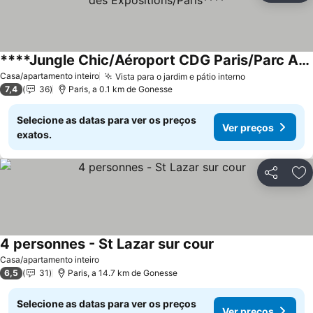
****Jungle Chic/Aéroport CDG Paris/Parc Asterix/Parc des Expositions/Paris****
Casa/apartamento inteiro
Vista para o jardim e pátio interno
7,4
36
Paris, a 0.1 km de Gonesse
Selecione as datas para ver os preços
Ver preços
exatos.
Partilhar
Ad
4 personnes - St Lazar sur cour
Casa/apartamento inteiro
6,5
31
Paris, a 14.7 km de Gonesse
Selecione as datas para ver os preços
Ver preços