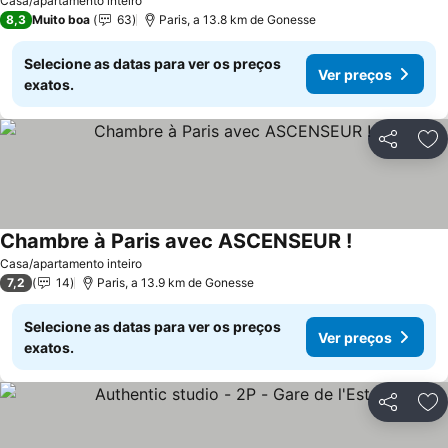
Casa/apartamento inteiro
8,3
Muito boa
63
Paris, a 13.8 km de Gonesse
Selecione as datas para ver os preços
Ver preços
exatos.
Partilhar
Ad
Chambre à Paris avec ASCENSEUR !
Casa/apartamento inteiro
7,2
14
Paris, a 13.9 km de Gonesse
Selecione as datas para ver os preços
Ver preços
exatos.
Partilhar
Ad