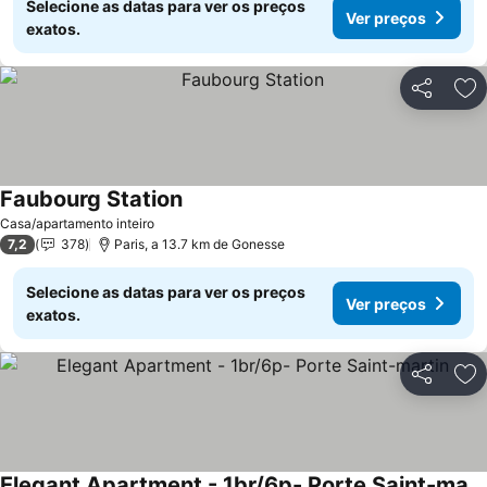
Selecione as datas para ver os preços
Ver preços
exatos.
Partilhar
Ad
Faubourg Station
Casa/apartamento inteiro
7,2
378
Paris, a 13.7 km de Gonesse
Selecione as datas para ver os preços
Ver preços
exatos.
Partilhar
Ad
Elegant Apartment - 1br/6p- Porte Saint-martin