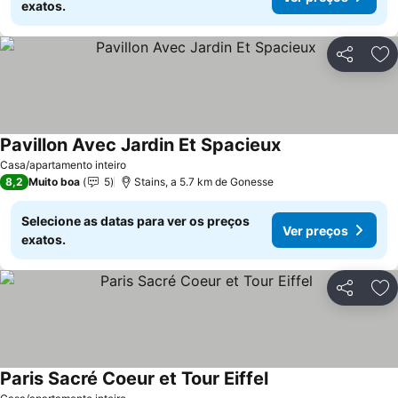
exatos.
Partilhar
Ad
Pavillon Avec Jardin Et Spacieux
Casa/apartamento inteiro
8,2
Muito boa
5
Stains, a 5.7 km de Gonesse
Selecione as datas para ver os preços
Ver preços
exatos.
Partilhar
Ad
Paris Sacré Coeur et Tour Eiffel