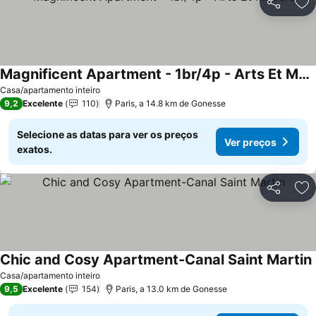
Partilhar
Ad
Magnificent Apartment - 1br/4p - Arts Et Métiers
Casa/apartamento inteiro
9,2
Excelente
110
Paris, a 14.8 km de Gonesse
Selecione as datas para ver os preços
Ver preços
exatos.
Partilhar
Ad
Chic and Cosy Apartment-Canal Saint Martin
Casa/apartamento inteiro
9,5
Excelente
154
Paris, a 13.0 km de Gonesse