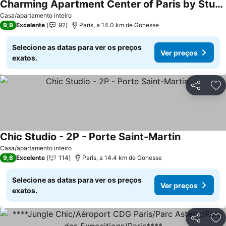
Charming Apartment Center of Paris by Studio Prestige
Casa/apartamento inteiro
9,9
Excelente
92
Paris, a 14.0 km de Gonesse
Selecione as datas para ver os preços
Ver preços
exatos.
Partilhar
Ad
Chic Studio - 2P - Porte Saint-Martin
Casa/apartamento inteiro
9,6
Excelente
114
Paris, a 14.4 km de Gonesse
Selecione as datas para ver os preços
Ver preços
exatos.
Partilhar
Ad