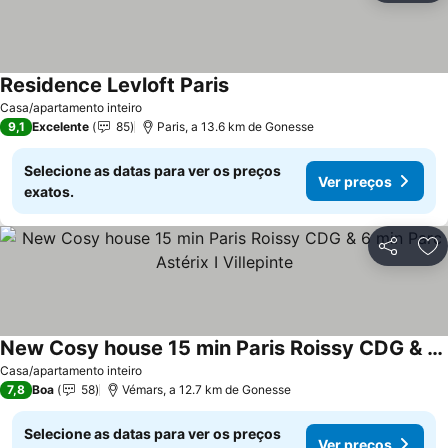
Residence Levloft Paris
Casa/apartamento inteiro
9,1
Excelente
85
Paris, a 13.6 km de Gonesse
Selecione as datas para ver os preços
Ver preços
exatos.
Partilhar
Ad
New Cosy house 15 min Paris Roissy CDG & 6 min Parc Astérix I Villepinte
Casa/apartamento inteiro
7,8
Boa
58
Vémars, a 12.7 km de Gonesse
Selecione as datas para ver os preços
Ver preços