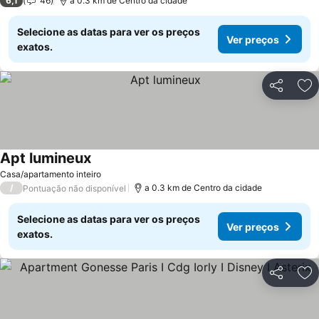
6,1
46
a 0.3 km de Centro da cidade
Selecione as datas para ver os preços
Ver preços
exatos.
Partilhar
Ad
Apt lumineux
Casa/apartamento inteiro
/
a 0.3 km de Centro da cidade
Pontuação não disponível
Selecione as datas para ver os preços
Ver preços
exatos.
Partilhar
Ad