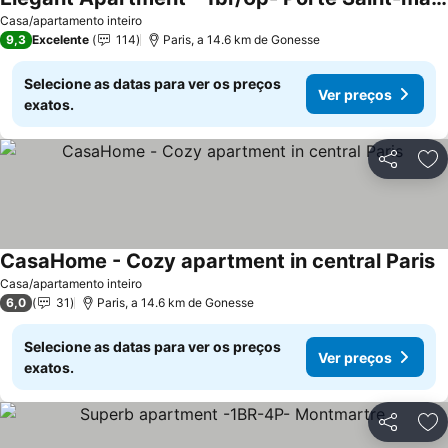
Casa/apartamento inteiro
9,3
Excelente
114
Paris, a 14.6 km de Gonesse
Selecione as datas para ver os preços
Ver preços
exatos.
Partilhar
Ad
CasaHome - Cozy apartment in central Paris
Casa/apartamento inteiro
6,0
31
Paris, a 14.6 km de Gonesse
Selecione as datas para ver os preços
Ver preços
exatos.
Partilhar
Ad