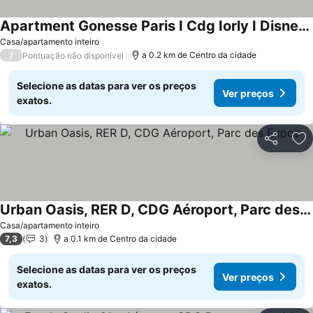
Apartment Gonesse Paris I Cdg Iorly I Disney I Asterix
Casa/apartamento inteiro
/
a 0.2 km de Centro da cidade
Pontuação não disponível
Selecione as datas para ver os preços
Ver preços
exatos.
Partilhar
Ad
Urban Oasis, RER D, CDG Aéroport, Parc des Expos
Casa/apartamento inteiro
7,3
3
a 0.1 km de Centro da cidade
Selecione as datas para ver os preços
Ver preços
exatos.