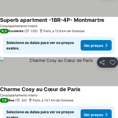
Superb apartment -1BR-4P- Montmartre
Casa/apartamento inteiro
9,2
Excelente
130
Paris, a 12.8 km de Gonesse
Selecione as datas para ver os preços
Ver preços
exatos.
Partilhar
Ad
Charme Cosy au Cœur de Paris
Casa/apartamento inteiro
7,6
Boa
30
Paris, a 14.1 km de Gonesse
Selecione as datas para ver os preços
Ver preços
exatos.