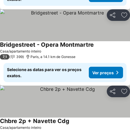
Partilhar
Ad
Bridgestreet - Opera Montmartre
Casa/apartamento inteiro
7,1
399
Paris, a 14.1 km de Gonesse
Selecione as datas para ver os preços
Ver preços
exatos.
Partilhar
Ad
Chbre 2p + Navette Cdg
Casa/apartamento inteiro