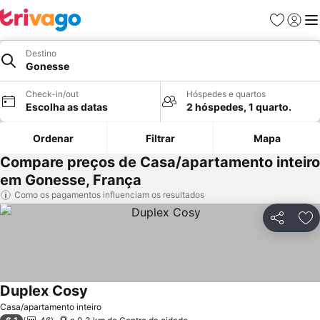
Favoritos
Iniciar
Me
Destino
Gonesse
Check-in/out
Hóspedes e quartos
Escolha as datas
2 hóspedes, 1 quarto.
Ordenar
Filtrar
Mapa
Compare preços de Casa/apartamento inteiro
em Gonesse, França
Como os pagamentos influenciam os resultados
Partilhar
Ad
Duplex Cosy
Casa/apartamento inteiro