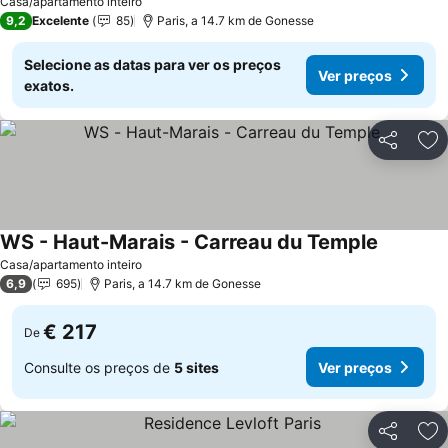
Casa/apartamento inteiro
9,2
Excelente
85
Paris, a 14.7 km de Gonesse
Selecione as datas para ver os preços
Ver preços
exatos.
Partilhar
Ad
WS - Haut-Marais - Carreau du Temple
Casa/apartamento inteiro
6,9
695
Paris, a 14.7 km de Gonesse
€ 217
De
Consulte os preços de
5 sites
Ver preços
Partilhar
Ad