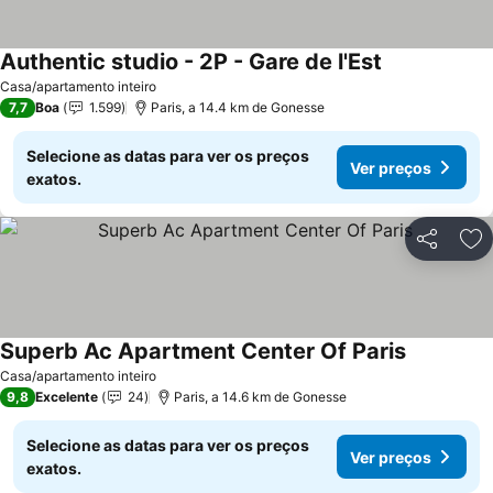
Authentic studio - 2P - Gare de l'Est
Casa/apartamento inteiro
7,7
Boa
1.599
Paris, a 14.4 km de Gonesse
Selecione as datas para ver os preços
Ver preços
exatos.
Partilhar
Ad
Superb Ac Apartment Center Of Paris
Casa/apartamento inteiro
9,8
Excelente
24
Paris, a 14.6 km de Gonesse
Selecione as datas para ver os preços
Ver preços
exatos.