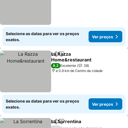
Selecione as datas para ver os preços
Ver preços
exatos.
La Razza
Partilhar
Adicionar aos favoritos
Home&restaurant
Ver preços
9,2
Excelente
38
a 0.9 km de Centro da cidade
Selecione as datas para ver os preços
Ver preços
exatos.
La Sorrentina
Partilhar
Adicionar aos favoritos
Ver preços
/