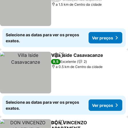
a 1.5 km de Centro da cidade
Selecione as datas para ver os preços
Ver preços
exatos.
Villa Iside Casavacanze
Partilhar
Adicionar aos favoritos
Ve
9,5
Excelente
2
a 0.5 km de Centro da cidade
Selecione as datas para ver os preços
Ver preços
exatos.
DON VINCENZO
Partilhar
Adicionar aos favoritos