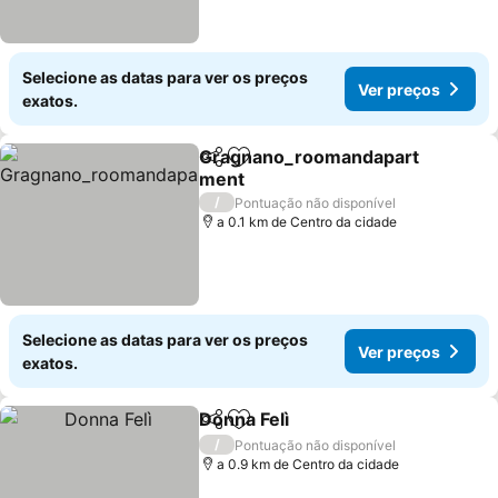
Selecione as datas para ver os preços
Ver preços
exatos.
Gragnano_roomandapart
Partilhar
Adicionar aos favoritos
ment
Ver preços
/
Pontuação não disponível
a 0.1 km de Centro da cidade
Selecione as datas para ver os preços
Ver preços
exatos.
Donna Felì
Partilhar
Adicionar aos favoritos
Ver preços
/
Pontuação não disponível
a 0.9 km de Centro da cidade