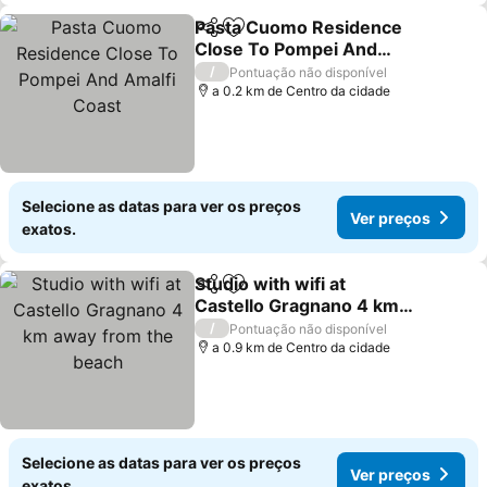
Pasta Cuomo Residence
Partilhar
Adicionar aos favoritos
Close To Pompei And
Amalfi Coast
Ver preços
/
Pontuação não disponível
a 0.2 km de Centro da cidade
Selecione as datas para ver os preços
Ver preços
exatos.
Studio with wifi at
Partilhar
Adicionar aos favoritos
Castello Gragnano 4 km
away from the beach
Ver preços
/
Pontuação não disponível
a 0.9 km de Centro da cidade
Selecione as datas para ver os preços
Ver preços
exatos.