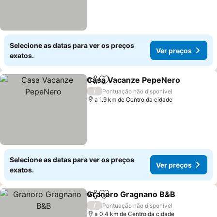
Selecione as datas para ver os preços
Ver preços
exatos.
Casa Vacanze PepeNero
Partilhar
Adicionar aos favoritos
V
/
Pontuação não disponível
a 1.9 km de Centro da cidade
Selecione as datas para ver os preços
Ver preços
exatos.
Granoro Gragnano B&B
Partilhar
Adicionar aos favoritos
Ve
/
Pontuação não disponível
a 0.4 km de Centro da cidade