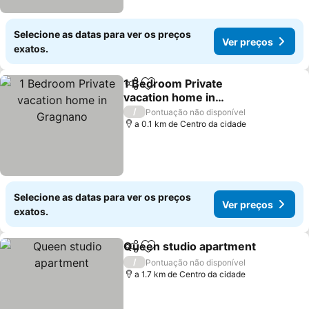
Selecione as datas para ver os preços
Ver preços
exatos.
1 Bedroom Private
Partilhar
Adicionar aos favoritos
vacation home in
Gragnano
Ver preços
/
Pontuação não disponível
a 0.1 km de Centro da cidade
Selecione as datas para ver os preços
Ver preços
exatos.
Queen studio apartment
Partilhar
Adicionar aos favoritos
V
/
Pontuação não disponível
a 1.7 km de Centro da cidade