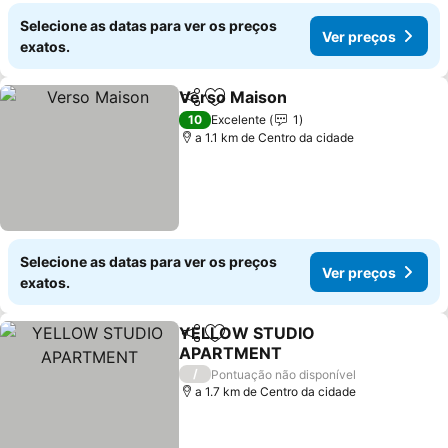
Selecione as datas para ver os preços
Ver preços
exatos.
Verso Maison
Partilhar
Adicionar aos favoritos
Ver preços
10
Excelente
1
a 1.1 km de Centro da cidade
Selecione as datas para ver os preços
Ver preços
exatos.
YELLOW STUDIO
Partilhar
Adicionar aos favoritos
APARTMENT
Ver preços
/
Pontuação não disponível
a 1.7 km de Centro da cidade