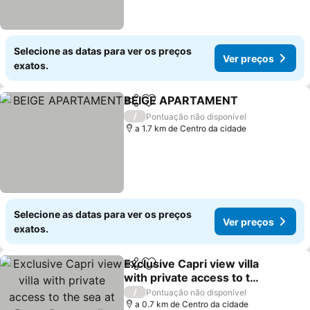
Selecione as datas para ver os preços
Ver preços
exatos.
BEIGE APARTAMENT
Partilhar
Adicionar aos favoritos
Ver 
/
Pontuação não disponível
a 1.7 km de Centro da cidade
Selecione as datas para ver os preços
Ver preços
exatos.
Exclusive Capri view villa
Partilhar
Adicionar aos favoritos
with private access to the
sea at Punta Campanella
Ver preços
/
Pontuação não disponível
a 0.7 km de Centro da cidade