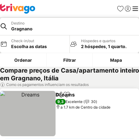
Favoritos
Iniciar
Me
Destino
Gragnano
Check-in/out
Hóspedes e quartos
Escolha as datas
2 hóspedes, 1 quarto.
Ordenar
Filtrar
Mapa
Compare preços de Casa/apartamento inteiro
em Gragnano, Itália
Como os pagamentos influenciam os resultados
Dreams
Partilhar
Adicionar aos favoritos
Ver preços
9,3
Excelente
30
a 1.7 km de Centro da cidade