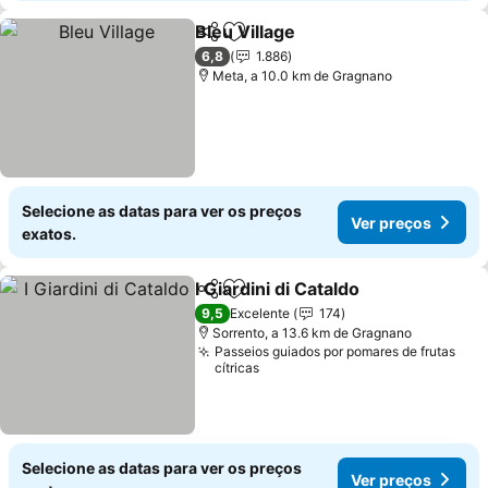
Bleu Village
Partilhar
Adicionar aos favoritos
Ver preços
6,8
1.886
Meta, a 10.0 km de Gragnano
Selecione as datas para ver os preços
Ver preços
exatos.
I Giardini di Cataldo
Partilhar
Adicionar aos favoritos
Ver pr
9,5
Excelente
174
Sorrento, a 13.6 km de Gragnano
Passeios guiados por pomares de frutas
cítricas
Selecione as datas para ver os preços
Ver preços