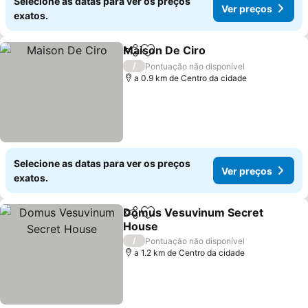
Selecione as datas para ver os preços
Ver preços
exatos.
Maison De Ciro
Partilhar
Adicionar aos favoritos
Ver preços
/
Pontuação não disponível
a 0.9 km de Centro da cidade
Selecione as datas para ver os preços
Ver preços
exatos.
Domus Vesuvinum Secret
Partilhar
Adicionar aos favoritos
House
Ver preços
/
Pontuação não disponível
a 1.2 km de Centro da cidade