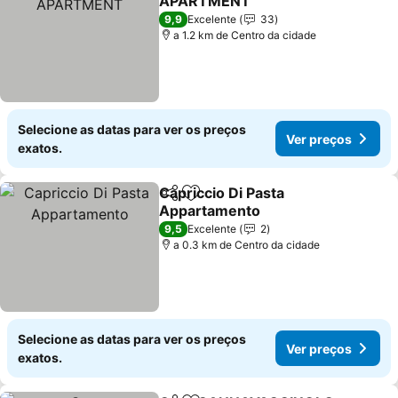
APARTMENT
Ver preços
9,9
Excelente
33
a 1.2 km de Centro da cidade
Selecione as datas para ver os preços
Ver preços
exatos.
Capriccio Di Pasta
Partilhar
Adicionar aos favoritos
Appartamento
Ver preços
9,5
Excelente
2
a 0.3 km de Centro da cidade
Selecione as datas para ver os preços
Ver preços
exatos.