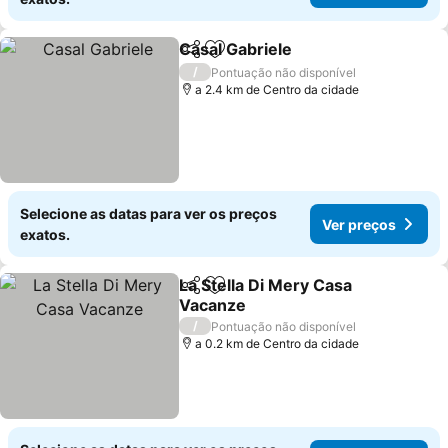
Casal Gabriele
Partilhar
Adicionar aos favoritos
Ver preços
/
Pontuação não disponível
a 2.4 km de Centro da cidade
Selecione as datas para ver os preços
Ver preços
exatos.
La Stella Di Mery Casa
Partilhar
Adicionar aos favoritos
Vacanze
Ver preços
/
Pontuação não disponível
a 0.2 km de Centro da cidade