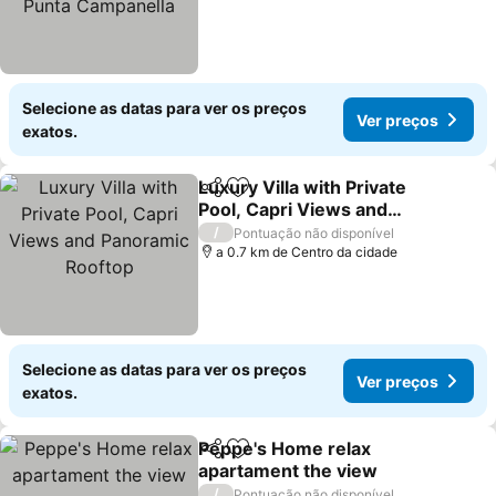
Selecione as datas para ver os preços
Ver preços
exatos.
Luxury Villa with Private
Partilhar
Adicionar aos favoritos
Pool, Capri Views and
Panoramic Rooftop
Ver preços
/
Pontuação não disponível
a 0.7 km de Centro da cidade
Selecione as datas para ver os preços
Ver preços
exatos.
Peppe's Home relax
Partilhar
Adicionar aos favoritos
apartament the view
Ver preços
/
Pontuação não disponível