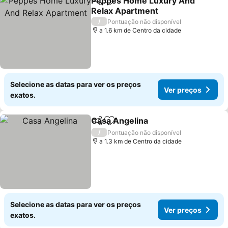
Peppes Home Luxury And
Partilhar
Adicionar aos favoritos
Relax Apartment
Ver preços
/
Pontuação não disponível
a 1.6 km de Centro da cidade
Selecione as datas para ver os preços
Ver preços
exatos.
Casa Angelina
Partilhar
Adicionar aos favoritos
Ver preços
/
Pontuação não disponível
a 1.3 km de Centro da cidade
Selecione as datas para ver os preços
Ver preços
exatos.