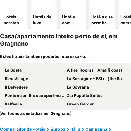
Hotéis
Hotéis de
Hotéis
Hotéis que
Hoté
baratos
luxo
com
permitem
com 
piscinas
animais
Casa/apartamento inteiro perto de si, em
Gragnano
Estes hotéis também poderão interessá-lo...
La Sosta
Alfieri Rooms - Amalfi coast
Bleu Village
La Borragine - B&b - (the Borage)
Il Belvedere
La Sovrana
Pontone on the sea apartment
Zia Pupetta Suites
Raffaella
Green Garden
Home & Garden
Casa Bianca
Ver todas as estadias em Gragnano
Apartment Ischia Con Terrazza With Private Terrace, Shared Garden And Wi-fi
Casa Amore Positano
Comparador de Hotéis
Europa
Itália
Campanha
Maison Lirio
YourHome - Casa Silvanella