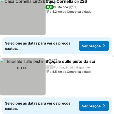
Casa Cornella cir226
Partilhar
Adicionar aos favoritos
Ver p
8,0
Muito boa
1
a 4.2 km de Centro da cidade
Selecione as datas para ver os preços
Ver preços
exatos.
Bilocale sulle piste da sci
Partilhar
Adicionar aos favoritos
V
/
Pontuação não disponível
a 4.5 km de Centro da cidade
Selecione as datas para ver os preços
Ver preços
exatos.