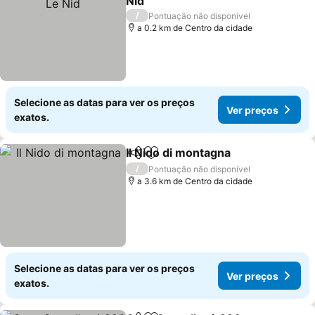
Nid
Ver preços
/
Pontuação não disponível
a 0.2 km de Centro da cidade
Selecione as datas para ver os preços
Ver preços
exatos.
Il Nido di montagna
Partilhar
Adicionar aos favoritos
Ver pr
/
Pontuação não disponível
a 3.6 km de Centro da cidade
Selecione as datas para ver os preços
Ver preços
exatos.