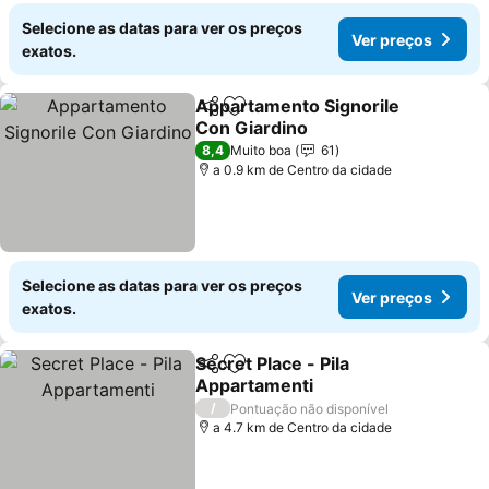
Selecione as datas para ver os preços
Ver preços
exatos.
Appartamento Signorile
Partilhar
Adicionar aos favoritos
Con Giardino
Ver preços
8,4
Muito boa
61
a 0.9 km de Centro da cidade
Selecione as datas para ver os preços
Ver preços
exatos.
Secret Place - Pila
Partilhar
Adicionar aos favoritos
Appartamenti
Ver preços
/
Pontuação não disponível
a 4.7 km de Centro da cidade