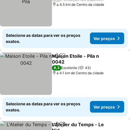
a 4.5 km de Centro da cidade
Selecione as datas para ver os preços
Ver preços
exatos.
Maison Etoile - Pila n
Partilhar
Adicionar aos favoritos
0042
Ver preços
9,3
Excelente
43
a 4.1 km de Centro da cidade
Selecione as datas para ver os preços
Ver preços
exatos.
L'Atelier du Temps - Le
Partilhar
Adicionar aos favoritos