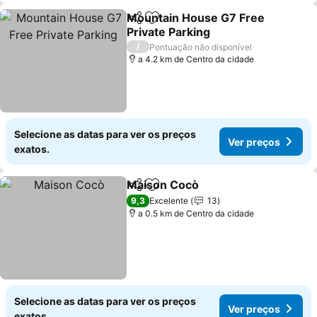
Mountain House G7 Free
Partilhar
Adicionar aos favoritos
Private Parking
Ver preços
/
Pontuação não disponível
a 4.2 km de Centro da cidade
Selecione as datas para ver os preços
Ver preços
exatos.
Maison Cocò
Partilhar
Adicionar aos favoritos
Ver preços
9,3
Excelente
13
a 0.5 km de Centro da cidade
Selecione as datas para ver os preços
Ver preços
exatos.