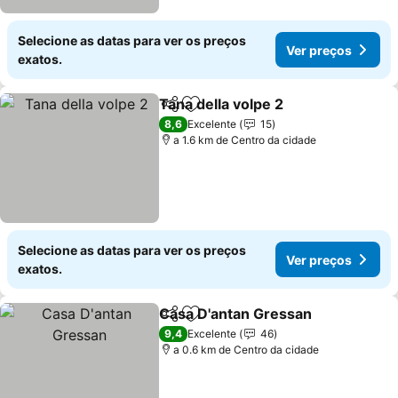
Selecione as datas para ver os preços
Ver preços
exatos.
Tana della volpe 2
Partilhar
Adicionar aos favoritos
Ver preç
8,6
Excelente
15
a 1.6 km de Centro da cidade
Selecione as datas para ver os preços
Ver preços
exatos.
Casa D'antan Gressan
Partilhar
Adicionar aos favoritos
Ver 
9,4
Excelente
46
a 0.6 km de Centro da cidade