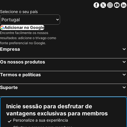
Facebook
Twitter
Insta
Yo
Selecione o seu país
Adicionar no Google
Encontre facilmente os nossos
resultados: adicione o trivago como
fonte preferencial no Google.
Empresa
Os nossos produtos
Termos e políticas
Suporte
Inicie sessão para desfrutar de
vantagens exclusivas para membros
Personalize a sua experiência