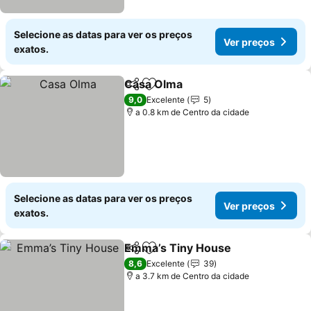
Selecione as datas para ver os preços
Ver preços
exatos.
Casa Olma
Partilhar
Adicionar aos favoritos
Ver preços
9,0
Excelente
5
a 0.8 km de Centro da cidade
Selecione as datas para ver os preços
Ver preços
exatos.
Emma’s Tiny House
Partilhar
Adicionar aos favoritos
Ver pr
8,6
Excelente
39
a 3.7 km de Centro da cidade