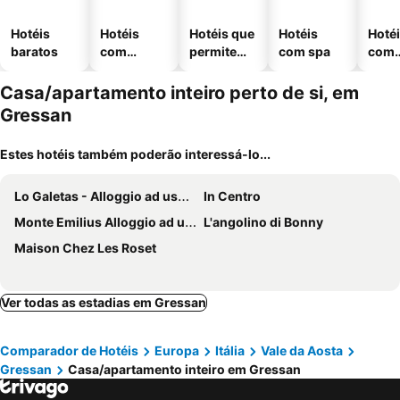
Hotéis
Hotéis
Hotéis que
Hotéis
Hoté
baratos
com
permitem
com spa
com
piscinas
animais
esta
ment
Casa/apartamento inteiro perto de si, em
Gressan
Estes hotéis também poderão interessá-lo...
Lo Galetas - Alloggio ad uso turistico-VDA-AOSTA-n 0100
In Centro
Monte Emilius Alloggio ad uso turistico VDA SAINT CHRISTOPHE n 0002
L'angolino di Bonny
Maison Chez Les Roset
Ver todas as estadias em Gressan
Comparador de Hotéis
Europa
Itália
Vale da Aosta
Gressan
Casa/apartamento inteiro em Gressan