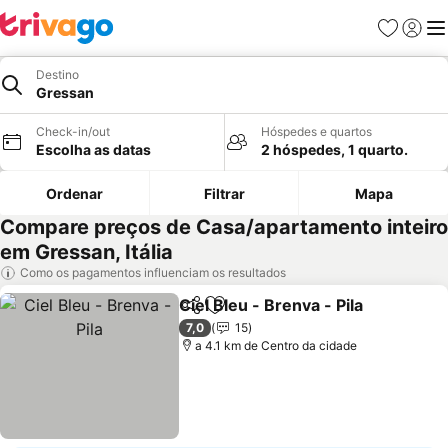
Favoritos
Iniciar
Me
Destino
Gressan
Check-in/out
Hóspedes e quartos
Escolha as datas
2 hóspedes, 1 quarto.
Ordenar
Filtrar
Mapa
Compare preços de Casa/apartamento inteiro
em Gressan, Itália
Como os pagamentos influenciam os resultados
Ciel Bleu - Brenva - Pila
Partilhar
Adicionar aos favoritos
Ve
7,0
15
a 4.1 km de Centro da cidade