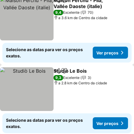
Maison Perchu - Pila,
Partilhar
Adicionar aos favoritos
Vallée Daoste (italie)
Ver preços
9,4
Excelente
70
a 3.6 km de Centro da cidade
Selecione as datas para ver os preços
Ver preços
exatos.
Studiò Le Bois
Partilhar
Adicionar aos favoritos
Ver preços
9,3
Excelente
3
a 2.8 km de Centro da cidade
Selecione as datas para ver os preços
Ver preços
exatos.