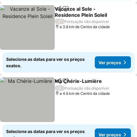
Vacanze al Sole -
Partilhar
Adicionar aos favoritos
Residence Plein Soleil
Ver preços
/
Pontuação não disponível
a 3.8 km de Centro da cidade
Selecione as datas para ver os preços
Ver preços
exatos.
Ma Chérie-Lumière
Partilhar
Adicionar aos favoritos
Ver pr
/
Pontuação não disponível
a 4.6 km de Centro da cidade
Selecione as datas para ver os preços
Ver preços