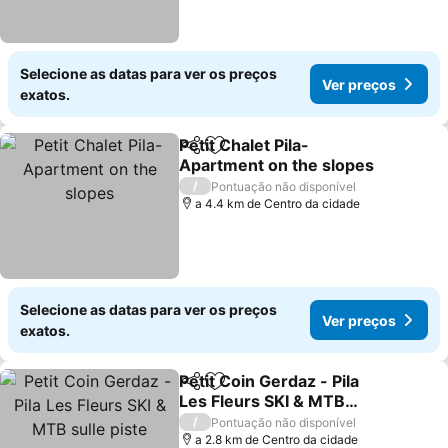
Selecione as datas para ver os preços
Ver preços
exatos.
Petit Chalet Pila-
Partilhar
Adicionar aos favoritos
Apartment on the slopes
Ver preços
/
Pontuação não disponível
a 4.4 km de Centro da cidade
Selecione as datas para ver os preços
Ver preços
exatos.
Petit Coin Gerdaz - Pila
Partilhar
Adicionar aos favoritos
Les Fleurs SKI & MTB
sulle piste
Ver preços
/
Pontuação não disponível
a 2.8 km de Centro da cidade