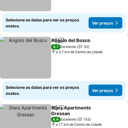
Selecione as datas para ver os preços
Ver preços
exatos.
Angolo del Bosco
Partilhar
Adicionar aos favoritos
Ver preç
8,7
Excelente
30
a 3.7 km de Centro da cidade
Selecione as datas para ver os preços
Ver preços
exatos.
Stars Apartments
Partilhar
Adicionar aos favoritos
Gressan
Ver preços
8,9
Excelente
153
a 1.7 km de Centro da cidade