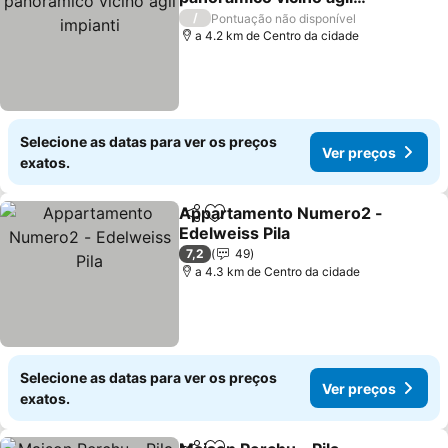
impianti
Ver preços
/
Pontuação não disponível
a 4.2 km de Centro da cidade
Selecione as datas para ver os preços
Ver preços
exatos.
Appartamento Numero2 -
Partilhar
Adicionar aos favoritos
Edelweiss Pila
Ver preços
7,2
49
a 4.3 km de Centro da cidade
Selecione as datas para ver os preços
Ver preços
exatos.