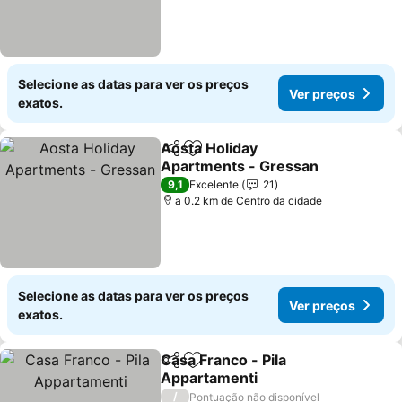
Selecione as datas para ver os preços
Ver preços
exatos.
Aosta Holiday
Partilhar
Adicionar aos favoritos
Apartments - Gressan
Ver preços
9,1
Excelente
21
a 0.2 km de Centro da cidade
Selecione as datas para ver os preços
Ver preços
exatos.
Casa Franco - Pila
Partilhar
Adicionar aos favoritos
Appartamenti
Ver preços
/
Pontuação não disponível