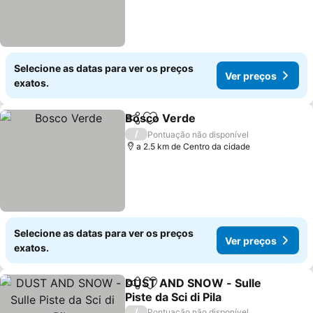
Selecione as datas para ver os preços
Ver preços
exatos.
Bosco Verde
Partilhar
Adicionar aos favoritos
Ver preços
/
Pontuação não disponível
a 2.5 km de Centro da cidade
Selecione as datas para ver os preços
Ver preços
exatos.
DUST AND SNOW - Sulle
Partilhar
Adicionar aos favoritos
Piste da Sci di Pila
Ver preços
/
Pontuação não disponível