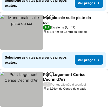
Selecione as datas para ver os preços
Ver preços
exatos.
Monolocale sulle piste da
Partilhar
Adicionar aos favoritos
sci
Ver preços
8,7
Excelente
47
a 4.4 km de Centro da cidade
Selecione as datas para ver os preços
Ver preços
exatos.
Petit Logement Cerise
Partilhar
Adicionar aos favoritos
L'écrin d'Ari
Ver preços
/
Pontuação não disponível
a 2.9 km de Centro da cidade