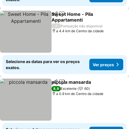
Sweet Home - Pila
Partilhar
Adicionar aos favoritos
Appartamenti
Ver preços
/
Pontuação não disponível
a 4.4 km de Centro da cidade
Selecione as datas para ver os preços
Ver preços
exatos.
piccola mansarda
Partilhar
Adicionar aos favoritos
Ver preç
8,9
Excelente
60
a 0.9 km de Centro da cidade