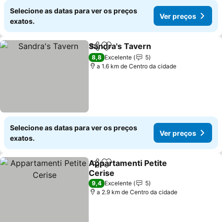
Selecione as datas para ver os preços
Ver preços
exatos.
Sandra's Tavern
Partilhar
Adicionar aos favoritos
Ver preço
8,8
Excelente
5
a 1.6 km de Centro da cidade
Selecione as datas para ver os preços
Ver preços
exatos.
Appartamenti Petite
Partilhar
Adicionar aos favoritos
Cerise
Ver preços
9,4
Excelente
5
a 2.9 km de Centro da cidade