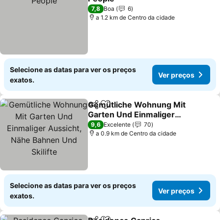
7,8
Boa
6
a 1.2 km de Centro da cidade
Selecione as datas para ver os preços
Ver preços
exatos.
Gemütliche Wohnung Mit
Partilhar
Adicionar aos favoritos
Garten Und Einmaliger
Aussicht, Nähe Bahnen
9,6
Excelente
70
Und Skilifte
a 0.9 km de Centro da cidade
Selecione as datas para ver os preços
Ver preços
exatos.