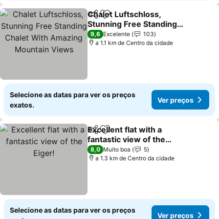
Chalet Luftschloss,
Partilhar
Adicionar aos favoritos
Stunning Free Standing
Chalet With Amazing
9,6
Excelente
103
Mountain Views
a 1.1 km de Centro da cidade
Selecione as datas para ver os preços
Ver preços
exatos.
Excellent flat with a
Partilhar
Adicionar aos favoritos
fantastic view of the
Eiger!
8,0
Muito boa
5
a 1.3 km de Centro da cidade
Selecione as datas para ver os preços
Ver preços