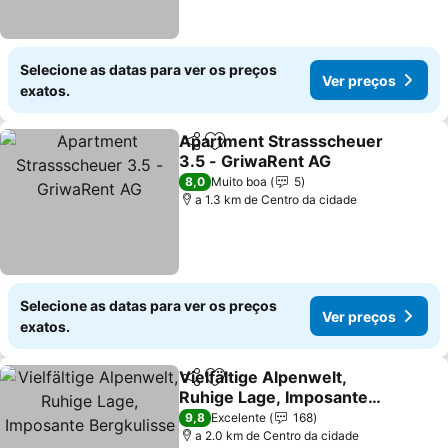
Selecione as datas para ver os preços
Ver preços
exatos.
Apartment Strassscheuer
Partilhar
Adicionar aos favoritos
3.5 - GriwaRent AG
8,0
Muito boa
5
a 1.3 km de Centro da cidade
Selecione as datas para ver os preços
Ver preços
exatos.
Vielfältige Alpenwelt,
Partilhar
Adicionar aos favoritos
Ruhige Lage, Imposante
Bergkulisse
9,8
Excelente
168
a 2.0 km de Centro da cidade