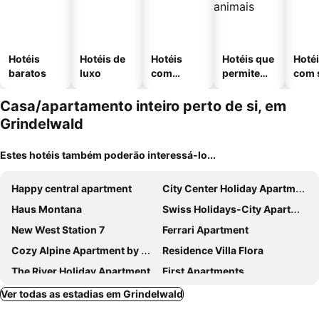
Hotéis
Hotéis de
Hotéis
Hotéis que
Hoté
baratos
luxo
com
permitem
com 
piscinas
animais
Casa/apartamento inteiro perto de si, em
Grindelwald
Estes hotéis também poderão interessá-lo...
Happy central apartment
City Center Holiday Apartment
Haus Montana
Swiss Holidays-City Apartments Interlaken
New West Station 7
Ferrari Apartment
Cozy Alpine Apartment by Apartments Capricorn
Residence Villa Flora
The River Holiday Apartment
First Apartments
Chalet Sonnenhof Wengen
Stunning 3 Bedroom Apartment In The Heart Of The Lauterbrunnen Valley
Ver todas as estadias em Grindelwald
Switzerland Iseltwald Apartment
Chalet Bärli