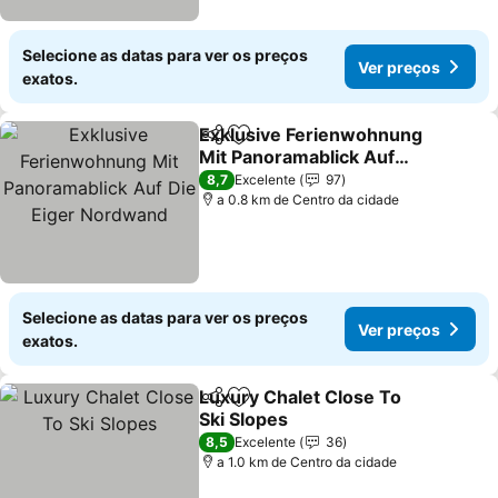
Selecione as datas para ver os preços
Ver preços
exatos.
Exklusive Ferienwohnung
Partilhar
Adicionar aos favoritos
Mit Panoramablick Auf
Die Eiger Nordwand
8,7
Excelente
97
a 0.8 km de Centro da cidade
Selecione as datas para ver os preços
Ver preços
exatos.
Luxury Chalet Close To
Partilhar
Adicionar aos favoritos
Ski Slopes
8,5
Excelente
36
a 1.0 km de Centro da cidade