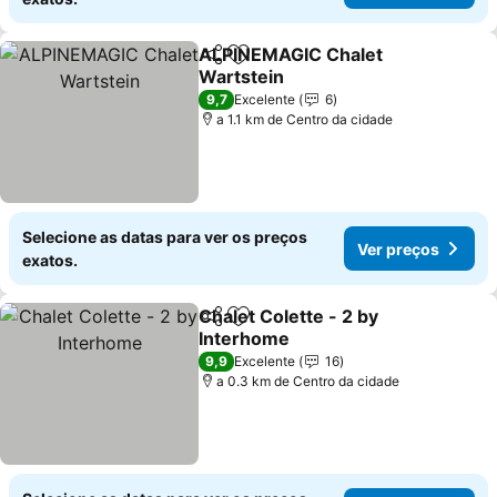
ALPINEMAGIC Chalet
Partilhar
Adicionar aos favoritos
Wartstein
9,7
Excelente
6
a 1.1 km de Centro da cidade
Selecione as datas para ver os preços
Ver preços
exatos.
Chalet Colette - 2 by
Partilhar
Adicionar aos favoritos
Interhome
9,9
Excelente
16
a 0.3 km de Centro da cidade