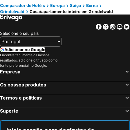
Comparador de Hotéis
Europa
Suíça
Berna
Eichhof Brienzwiler Berner Oberland
Waldeg 4 Historic House - Holiday Apartment
Grindelwald
Casa/apartamento inteiro em Grindelwald
Loveroom
Swisshut Modern 5min Interlaken West Station - Apart. Rugen 2
The Saxeten Alps
Haus am See
Facebook
Twitter
Insta
Yo
Selecione o seu país
Adicionar no Google
Encontre facilmente os nossos
resultados: adicione o trivago como
fonte preferencial no Google.
Empresa
Os nossos produtos
Termos e políticas
Suporte