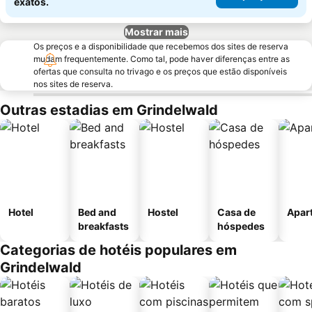
exatos.
Mostrar mais
Os preços e a disponibilidade que recebemos dos sites de reserva
mudam frequentemente. Como tal, pode haver diferenças entre as
ofertas que consulta no trivago e os preços que estão disponíveis
nos sites de reserva.
Outras estadias em Grindelwald
Hotel
Bed and
Hostel
Casa de
Apar
breakfasts
hóspedes
Categorias de hotéis populares em
Grindelwald