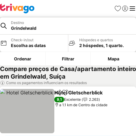
Favoritos
Iniciar
Me
Destino
Grindelwald
Check-in/out
Hóspedes e quartos
Escolha as datas
2 hóspedes, 1 quarto.
Ordenar
Filtrar
Mapa
Compare preços de Casa/apartamento inteiro
em Grindelwald, Suíça
Como os pagamentos influenciam os resultados
Hotel Gletscherblick
Partilhar
Adicionar aos favoritos
9,1
Excelente
2.263
a 1.1 km de Centro da cidade