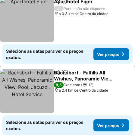
Aparthotel Eiger
Partilhar
Adicionar aos favoritos
/
Pontuação não disponível
a 0.3 km de Centro da cidade
Selecione as datas para ver os preços
Ver preços
exatos.
Bachsbort - Fulfills All
Partilhar
Adicionar aos favoritos
Wishes, Panoramic View,
Pool, Jacuzzi, Hotel
9,5
Excelente
12
Service
a 2.4 km de Centro da cidade
Selecione as datas para ver os preços
Ver preços
exatos.