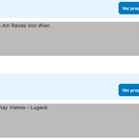
Ver pre
Ver pre