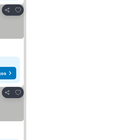
Adicionar aos favoritos
Partilhar
ços
Adicionar aos favoritos
Partilhar