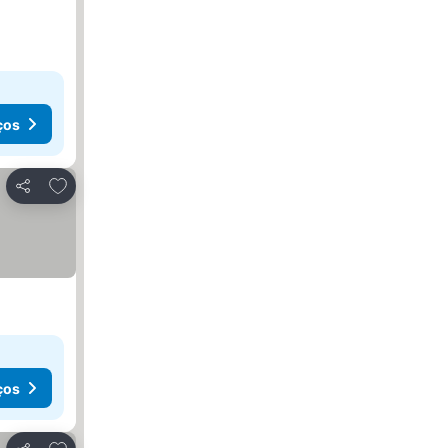
ços
Adicionar aos favoritos
Partilhar
ços
Adicionar aos favoritos