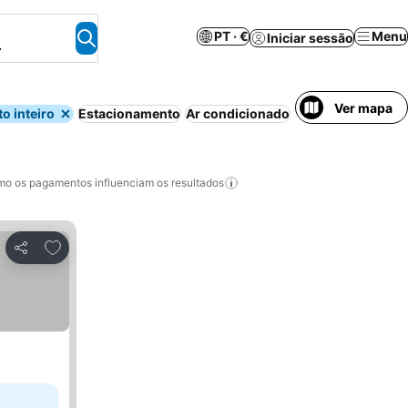
PT · €
Menu
Iniciar sessão
.
Ver mapa
o inteiro
Estacionamento
Ar condicionado
Cozinha
o os pagamentos influenciam os resultados
Adicionar aos favoritos
Partilhar