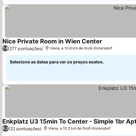
Nice Private Room in Wien Center
(277 pontuações)
7,4
Viena, a 10.8 km de Groß-Enzersdorf
Selecione as datas para ver os preços exatos.
Enkplatz U3 15min To Center - Simple 1br Apt
(32 pontuações)
6,2
Viena, a 10.2 km de Groß-Enzersdorf