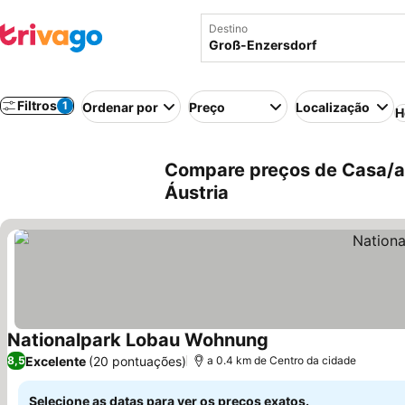
Destino
Filtros
1
Ordenar por
Preço
Localização
H
Compare preços de Casa/ap
Áustria
Nationalpark Lobau Wohnung
Excelente
(20 pontuações)
8,5
a 0.4 km de Centro da cidade
Selecione as datas para ver os preços exatos.