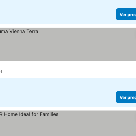
Ver pre
rf
Ver pre