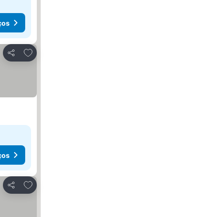
ços
Adicionar aos favoritos
Partilhar
ços
Adicionar aos favoritos
Partilhar