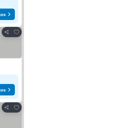
ços
Adicionar aos favoritos
Partilhar
ços
Adicionar aos favoritos
Partilhar