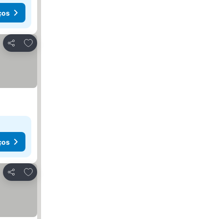
ços
Adicionar aos favoritos
Partilhar
ços
Adicionar aos favoritos
Partilhar