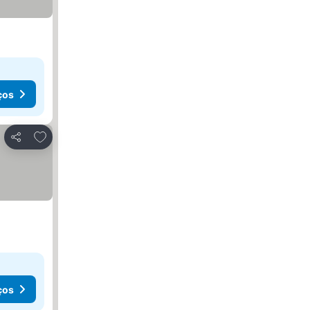
ços
Adicionar aos favoritos
Partilhar
ços