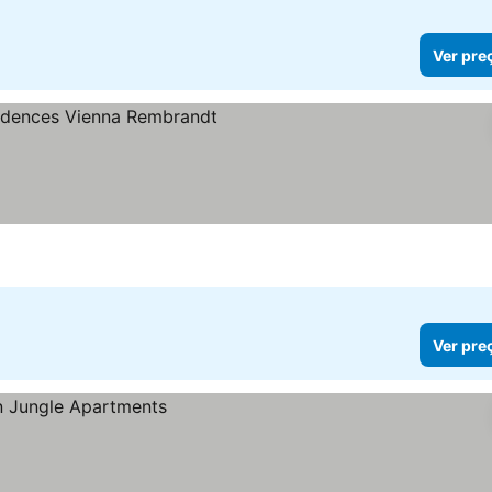
Ver pre
Ver pre