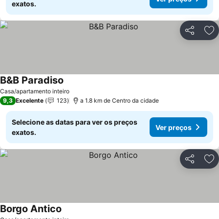
exatos.
Partilhar
Ad
B&B Paradiso
Casa/apartamento inteiro
9,3
Excelente
123
a 1.8 km de Centro da cidade
Selecione as datas para ver os preços
Ver preços
exatos.
Partilhar
Ad
Borgo Antico