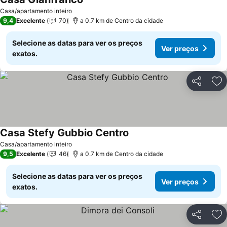
Casa/apartamento inteiro
9,4
Excelente
70
a 0.7 km de Centro da cidade
Selecione as datas para ver os preços
Ver preços
exatos.
Partilhar
Ad
Casa Stefy Gubbio Centro
Casa/apartamento inteiro
9,5
Excelente
46
a 0.7 km de Centro da cidade
Selecione as datas para ver os preços
Ver preços
exatos.
Partilhar
Ad