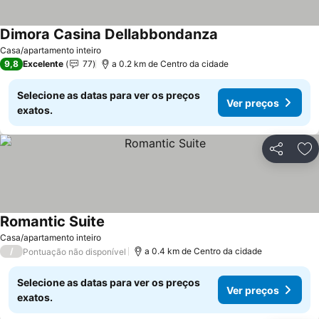
Dimora Casina Dellabbondanza
Casa/apartamento inteiro
9,8
Excelente
77
a 0.2 km de Centro da cidade
Selecione as datas para ver os preços
Ver preços
exatos.
Partilhar
Ad
Romantic Suite
Casa/apartamento inteiro
/
a 0.4 km de Centro da cidade
Pontuação não disponível
Selecione as datas para ver os preços
Ver preços
exatos.