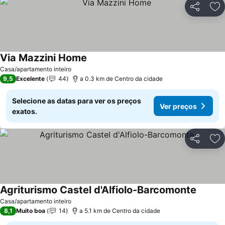
Partilhar
Ad
Via Mazzini Home
Casa/apartamento inteiro
9,5
Excelente
44
a 0.3 km de Centro da cidade
Selecione as datas para ver os preços
Ver preços
exatos.
Partilhar
Ad
Agriturismo Castel d'Alfiolo-Barcomonte
Casa/apartamento inteiro
8,1
Muito boa
14
a 5.1 km de Centro da cidade