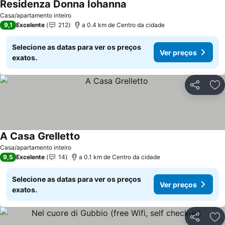
Residenza Donna Iohanna
Casa/apartamento inteiro
9,1
Excelente
212
a 0.4 km de Centro da cidade
Selecione as datas para ver os preços
Ver preços
exatos.
Partilhar
Ad
A Casa Grelletto
Casa/apartamento inteiro
9,5
Excelente
14
a 0.1 km de Centro da cidade
Selecione as datas para ver os preços
Ver preços
exatos.
Partilhar
Ad