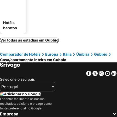
Hotéis
baratos
Ver todas as estadias em Gubbio
Comparador de Hotéis
Europa
Itália
Úmbria
Gubbio
Casa/apartamento inteiro em Gubbio
Facebook
Twitter
Insta
Yo
Selecione o seu país
Adicionar no Google
Encontre facilmente os nossos
resultados: adicione o trivago como
fonte preferencial no Google.
Empresa