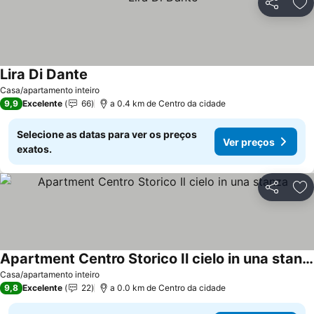
Partilhar
Ad
Lira Di Dante
Casa/apartamento inteiro
9,9
Excelente
66
a 0.4 km de Centro da cidade
Selecione as datas para ver os preços
Ver preços
exatos.
Partilhar
Ad
Apartment Centro Storico Il cielo in una stanza
Casa/apartamento inteiro
9,8
Excelente
22
a 0.0 km de Centro da cidade