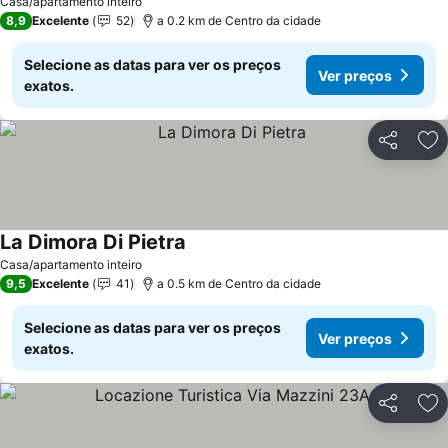
Casa/apartamento inteiro
8,9
Excelente
52
a 0.2 km de Centro da cidade
Selecione as datas para ver os preços
Ver preços
exatos.
Partilhar
Ad
La Dimora Di Pietra
Casa/apartamento inteiro
9,5
Excelente
41
a 0.5 km de Centro da cidade
Selecione as datas para ver os preços
Ver preços
exatos.
Partilhar
Ad