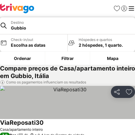
Favoritos
Iniciar
Me
Destino
Gubbio
Check-in/out
Hóspedes e quartos
Escolha as datas
2 hóspedes, 1 quarto.
Ordenar
Filtrar
Mapa
Compare preços de Casa/apartamento inteiro
em Gubbio, Itália
Como os pagamentos influenciam os resultados
Partilhar
Ad
ViaReposati30
Casa/apartamento inteiro