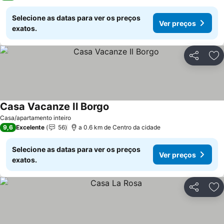
Selecione as datas para ver os preços
Ver preços
exatos.
Partilhar
Ad
Casa Vacanze Il Borgo
Casa/apartamento inteiro
9,6
Excelente
56
a 0.6 km de Centro da cidade
Selecione as datas para ver os preços
Ver preços
exatos.
Partilhar
Ad