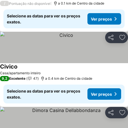
/
a 0.1 km de Centro da cidade
Pontuação não disponível
Selecione as datas para ver os preços
Ver preços
exatos.
Partilhar
Ad
Civico
Casa/apartamento inteiro
9,2
Excelente
47
a 0.4 km de Centro da cidade
Selecione as datas para ver os preços
Ver preços
exatos.
Partilhar
Ad