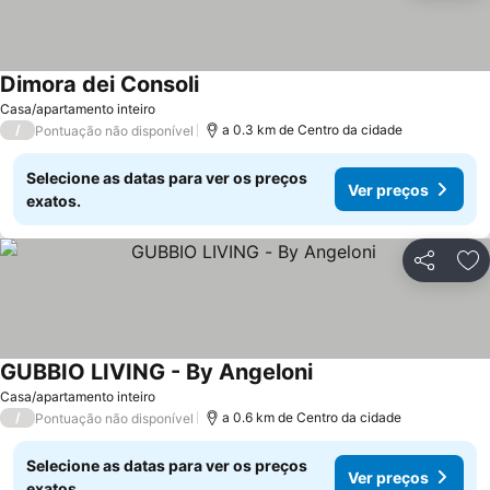
Dimora dei Consoli
Casa/apartamento inteiro
/
a 0.3 km de Centro da cidade
Pontuação não disponível
Selecione as datas para ver os preços
Ver preços
exatos.
Partilhar
Ad
GUBBIO LIVING - By Angeloni
Casa/apartamento inteiro
/
a 0.6 km de Centro da cidade
Pontuação não disponível
Selecione as datas para ver os preços
Ver preços
exatos.