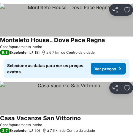
Partilhar
Ad
Monteleto House.. Dove Pace Regna
Casa/apartamento inteiro
9,8
Excelente
18
a 6.7 km de Centro da cidade
Selecione as datas para ver os preços
Ver preços
exatos.
Partilhar
Ad
Casa Vacanze San Vittorino
Casa/apartamento inteiro
8,7
Excelente
50
a 7.6 km de Centro da cidade