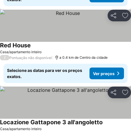
Partilhar
Ad
Red House
Casa/apartamento inteiro
/
a 0.4 km de Centro da cidade
Pontuação não disponível
Selecione as datas para ver os preços
Ver preços
exatos.
Partilhar
Ad
Locazione Gattapone 3 all'angoletto
Casa/apartamento inteiro