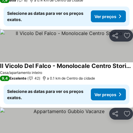
7,9
Boa
8
a 0.4 km de Centro da cidade
Selecione as datas para ver os preços
Ver preços
exatos.
Partilhar
Ad
Il Vicolo Del Falco - Monolocale Centro Storico
Casa/apartamento inteiro
9,4
Excelente
42
a 0.1 km de Centro da cidade
Selecione as datas para ver os preços
Ver preços
exatos.
Partilhar
Ad