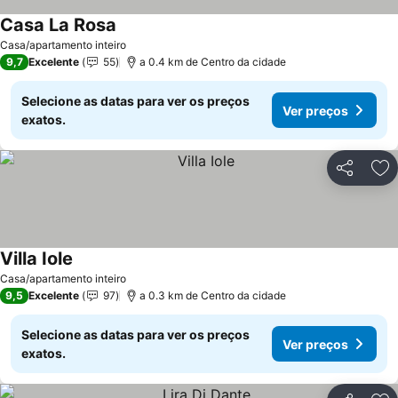
Casa La Rosa
Casa/apartamento inteiro
9,7
Excelente
55
a 0.4 km de Centro da cidade
Selecione as datas para ver os preços
Ver preços
exatos.
Partilhar
Ad
Villa Iole
Casa/apartamento inteiro
9,5
Excelente
97
a 0.3 km de Centro da cidade
Selecione as datas para ver os preços
Ver preços
exatos.