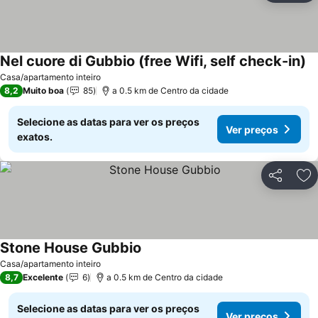
Nel cuore di Gubbio (free Wifi, self check-in)
Casa/apartamento inteiro
8,2
Muito boa
85
a 0.5 km de Centro da cidade
Selecione as datas para ver os preços
Ver preços
exatos.
Partilhar
Ad
Stone House Gubbio
Casa/apartamento inteiro
8,7
Excelente
6
a 0.5 km de Centro da cidade
Selecione as datas para ver os preços
Ver preços