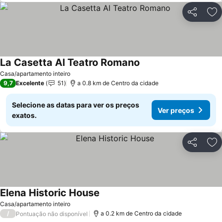
Partilhar
Ad
La Casetta Al Teatro Romano
Casa/apartamento inteiro
9,7
Excelente
51
a 0.8 km de Centro da cidade
Selecione as datas para ver os preços
Ver preços
exatos.
Partilhar
Ad
Elena Historic House
Casa/apartamento inteiro
/
a 0.2 km de Centro da cidade
Pontuação não disponível