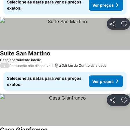
Selecione as datas para ver os preços
Ver preços
exatos.
Partilhar
Ad
Suite San Martino
Casa/apartamento inteiro
/
a 0.5 km de Centro da cidade
Pontuação não disponível
Selecione as datas para ver os preços
Ver preços
exatos.
Partilhar
Ad
Casa Gianfranco