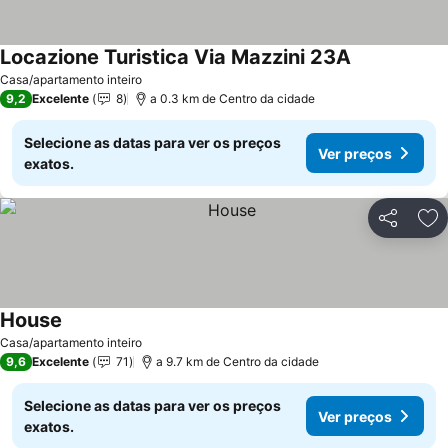
Locazione Turistica Via Mazzini 23A
Casa/apartamento inteiro
9,2
Excelente
8
a 0.3 km de Centro da cidade
Selecione as datas para ver os preços
Ver preços
exatos.
Partilhar
Ad
House
Casa/apartamento inteiro
9,6
Excelente
71
a 9.7 km de Centro da cidade
Selecione as datas para ver os preços
Ver preços
exatos.