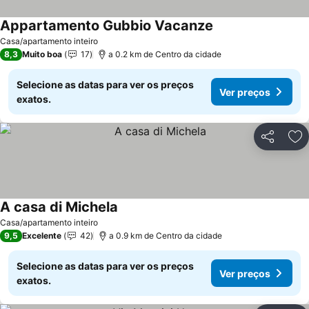
Appartamento Gubbio Vacanze
Casa/apartamento inteiro
8,3
Muito boa
17
a 0.2 km de Centro da cidade
Selecione as datas para ver os preços
Ver preços
exatos.
Partilhar
Ad
A casa di Michela
Casa/apartamento inteiro
9,5
Excelente
42
a 0.9 km de Centro da cidade
Selecione as datas para ver os preços
Ver preços
exatos.