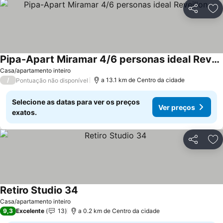
Partilhar
Ad
Pipa-Apart Miramar 4/6 personas ideal Reveillon
Casa/apartamento inteiro
/
a 13.1 km de Centro da cidade
Pontuação não disponível
Selecione as datas para ver os preços
Ver preços
exatos.
Partilhar
Ad
Retiro Studio 34
Casa/apartamento inteiro
9,3
Excelente
13
a 0.2 km de Centro da cidade