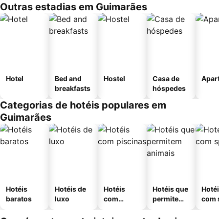
Outras estadias em Guimarães
Hotel
Bed and
Hostel
Casa de
Apar
breakfasts
hóspedes
Categorias de hotéis populares em
Guimarães
Hotéis
Hotéis de
Hotéis
Hotéis que
Hoté
baratos
luxo
com
permitem
com 
piscinas
animais