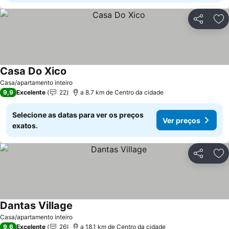
Partilhar
Ad
Casa Do Xico
Casa/apartamento inteiro
9,9
Excelente
22
a 8.7 km de Centro da cidade
Selecione as datas para ver os preços
Ver preços
exatos.
Partilhar
Ad
Dantas Village
Casa/apartamento inteiro
9,6
Excelente
26
a 18.1 km de Centro da cidade