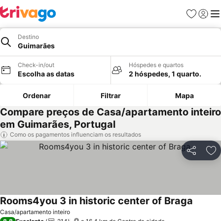
Favoritos
Iniciar
Me
Destino
Guimarães
Check-in/out
Hóspedes e quartos
Escolha as datas
2 hóspedes, 1 quarto.
Ordenar
Filtrar
Mapa
Compare preços de Casa/apartamento inteiro
em Guimarães, Portugal
Como os pagamentos influenciam os resultados
Partilhar
Ad
Rooms4you 3 in historic center of Braga
Casa/apartamento inteiro