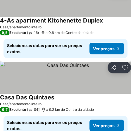
4-As apartment Kitchenette Duplex
Casa/apartamento inteiro
9,5
Excelente
16
a 0.6 km de Centro da cidade
Selecione as datas para ver os preços
Ver preços
exatos.
Partilhar
Ad
Casa Das Quintaes
Casa/apartamento inteiro
9,7
Excelente
84
a 9.2 km de Centro da cidade
Selecione as datas para ver os preços
Ver preços
exatos.