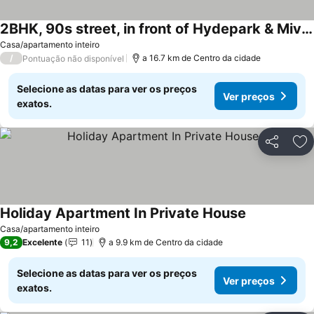
2BHK, 90s street, in front of Hydepark & Mivida
Casa/apartamento inteiro
/
a 16.7 km de Centro da cidade
Pontuação não disponível
Selecione as datas para ver os preços
Ver preços
exatos.
Partilhar
Ad
Holiday Apartment In Private House
Casa/apartamento inteiro
9,2
Excelente
11
a 9.9 km de Centro da cidade
Selecione as datas para ver os preços
Ver preços
exatos.