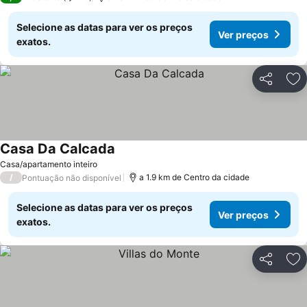
Selecione as datas para ver os preços
Ver preços
exatos.
Partilhar
Ad
Casa Da Calcada
Casa/apartamento inteiro
/
a 1.9 km de Centro da cidade
Pontuação não disponível
Selecione as datas para ver os preços
Ver preços
exatos.
Partilhar
Ad