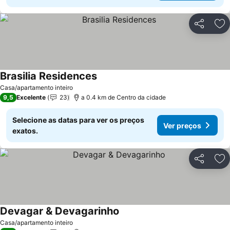
Partilhar
Ad
Brasilia Residences
Casa/apartamento inteiro
9,5
Excelente
23
a 0.4 km de Centro da cidade
Selecione as datas para ver os preços
Ver preços
exatos.
Partilhar
Ad
Devagar & Devagarinho
Casa/apartamento inteiro