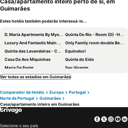
Casa/apartamento inteiro perto de si, em
Guimarães
Estes hotéis também poderão interessá-lo...
D. Maria Apartments By Mystay
Quinta Do Rio - Room (D) -Hotel Rural - Restaurant- Small. Lunch Included
Luxury And Fantastic Main House, Mother'S House, Swimming Pool And Jacuzzi
Only Family room double Bed for couple or girls
Quinta das Lavandeiras - Caldas de Vizela
Equinaturi
Casa Da Avo Miquinhas
Quinta do Eido
Maria Da Fonte
Sao Vicente
Fonte de Cima - Casa de Campo Moderna com Piscina
Villas do Monte
Ver todas as estadias em Guimarães
Duas Quintas Areal
Casa Da Eira
Comparador de Hotéis
Europa
Portugal
Maria de Lurdes Residências
Casa dos Bernardos
Norte de Portugal
Guimarães
Rooms4you 1 In Historic Center Of Braga
Quinta do Castro Wood House
Casa/apartamento inteiro em Guimarães
Dos Avos
Spacious House With Swimming-pool
Prestigegoldresidence 1 - Old Town
Quinta do Perguntouro
Facebook
Twitter
Insta
Yo
Selecione o seu país
Casa de Guadalupe
Prendal Eco Living - Minhos Guest