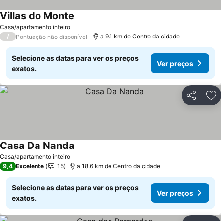
Villas do Monte
Casa/apartamento inteiro
/
a 9.1 km de Centro da cidade
Pontuação não disponível
Selecione as datas para ver os preços
Ver preços
exatos.
Partilhar
Ad
Casa Da Nanda
Casa/apartamento inteiro
9,4
Excelente
15
a 18.6 km de Centro da cidade
Selecione as datas para ver os preços
Ver preços
exatos.