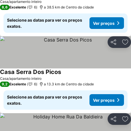
Casa/apartamento inteiro
8,6
Excelente
6
a 38.5 km de Centro da cidade
Selecione as datas para ver os preços
Ver preços
exatos.
Partilhar
Ad
Casa Serra Dos Picos
Casa/apartamento inteiro
9,2
Excelente
6
a 13.3 km de Centro da cidade
Selecione as datas para ver os preços
Ver preços
exatos.
Partilhar
Ad