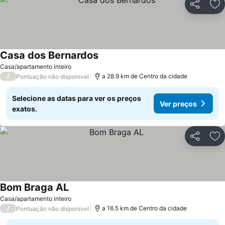
Partilhar
Ad
Casa dos Bernardos
Casa/apartamento inteiro
/
a 28.9 km de Centro da cidade
Pontuação não disponível
Selecione as datas para ver os preços
Ver preços
exatos.
Partilhar
Ad
Bom Braga AL
Casa/apartamento inteiro
/
a 16.5 km de Centro da cidade
Pontuação não disponível