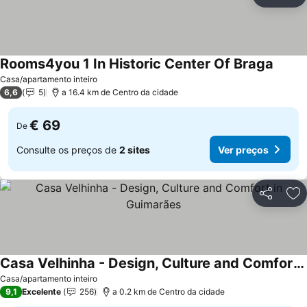
Partilhar
Ad
Rooms4you 1 In Historic Center Of Braga
Casa/apartamento inteiro
6,6
5
a 16.4 km de Centro da cidade
€ 69
De
Consulte os preços de
2 sites
Ver preços
Partilhar
Ad
Casa Velhinha - Design, Culture and Comfort in Guimarães
Casa/apartamento inteiro
9,1
Excelente
256
a 0.2 km de Centro da cidade