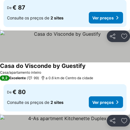
€ 87
De
Consulte os preços de
2 sites
Ver preços
Partilhar
Ad
Casa do Visconde by Guestify
Casa/apartamento inteiro
9,2
Excelente
99
a 0.6 km de Centro da cidade
€ 80
De
Consulte os preços de
2 sites
Ver preços
Partilhar
Ad