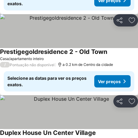
Ver preços
exatos.
Partilhar
Ad
Prestigegoldresidence 2 - Old Town
Casa/apartamento inteiro
/
a 0.2 km de Centro da cidade
Pontuação não disponível
Selecione as datas para ver os preços
Ver preços
exatos.
Partilhar
Ad
Duplex House Un Center Village