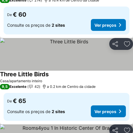
8,8
Excelente
214
a 16.4 km de Centro da cidade
€ 60
De
Consulte os preços de
2 sites
Ver preços
Partilhar
Ad
Three Little Birds
Casa/apartamento inteiro
9,5
Excelente
42
a 0.2 km de Centro da cidade
€ 65
De
Consulte os preços de
2 sites
Ver preços