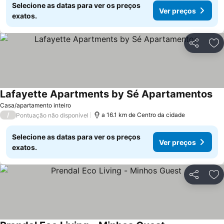
Selecione as datas para ver os preços
Ver preços
exatos.
Partilhar
Ad
Lafayette Apartments by Sé Apartamentos
Casa/apartamento inteiro
/
a 16.1 km de Centro da cidade
Pontuação não disponível
Selecione as datas para ver os preços
Ver preços
exatos.
Partilhar
Ad