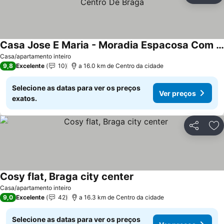
Casa Jose E Maria - Moradia Espacosa Com Jardim No Centro De Braga
Casa/apartamento inteiro
9,8
Excelente
10
a 16.0 km de Centro da cidade
Selecione as datas para ver os preços
Ver preços
exatos.
Partilhar
Ad
Cosy flat, Braga city center
Casa/apartamento inteiro
9,0
Excelente
42
a 16.3 km de Centro da cidade
Selecione as datas para ver os preços