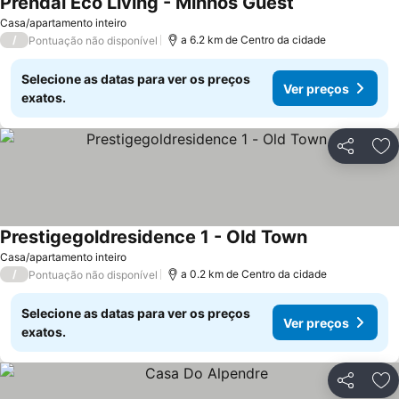
Prendal Eco Living - Minhos Guest
Casa/apartamento inteiro
/
a 6.2 km de Centro da cidade
Pontuação não disponível
Selecione as datas para ver os preços
Ver preços
exatos.
Partilhar
Ad
Prestigegoldresidence 1 - Old Town
Casa/apartamento inteiro
/
a 0.2 km de Centro da cidade
Pontuação não disponível
Selecione as datas para ver os preços
Ver preços
exatos.
Partilhar
Ad