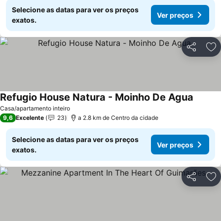
Selecione as datas para ver os preços
Ver preços
exatos.
Partilhar
Ad
Refugio House Natura - Moinho De Agua
Casa/apartamento inteiro
9,6
Excelente
23
a 2.8 km de Centro da cidade
Selecione as datas para ver os preços
Ver preços
exatos.
Partilhar
Ad