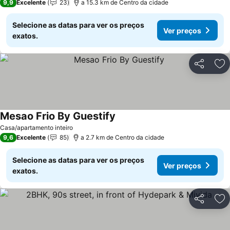
9,9
Excelente
23
a 15.3 km de Centro da cidade
Selecione as datas para ver os preços
Ver preços
exatos.
Partilhar
Ad
Mesao Frio By Guestify
Casa/apartamento inteiro
9,6
Excelente
85
a 2.7 km de Centro da cidade
Selecione as datas para ver os preços
Ver preços
exatos.
Partilhar
Ad