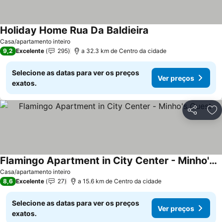
Holiday Home Rua Da Baldieira
Casa/apartamento inteiro
9,2
Excelente
295
a 32.3 km de Centro da cidade
Selecione as datas para ver os preços
Ver preços
exatos.
Partilhar
Ad
Flamingo Apartment in City Center - Minho's Guest
Casa/apartamento inteiro
8,6
Excelente
27
a 15.6 km de Centro da cidade
Selecione as datas para ver os preços
Ver preços
exatos.