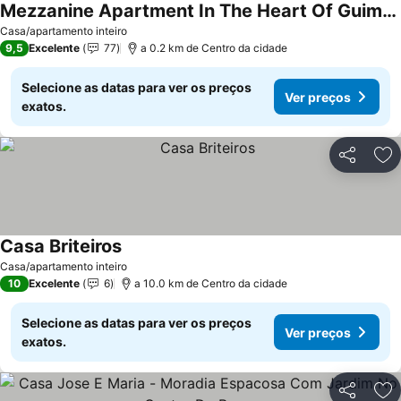
Mezzanine Apartment In The Heart Of Guimarães.
Casa/apartamento inteiro
9,5
Excelente
77
a 0.2 km de Centro da cidade
Selecione as datas para ver os preços
Ver preços
exatos.
Partilhar
Ad
Casa Briteiros
Casa/apartamento inteiro
10
Excelente
6
a 10.0 km de Centro da cidade
Selecione as datas para ver os preços
Ver preços
exatos.
Partilhar
Ad