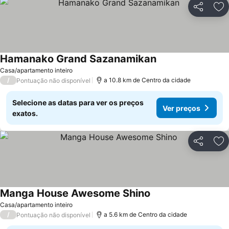
Partilhar
Ad
Hamanako Grand Sazanamikan
Ver preços
Casa/apartamento inteiro
/
a 10.8 km de Centro da cidade
Pontuação não disponível
Selecione as datas para ver os preços
Ver preços
exatos.
Partilhar
Ad
Manga House Awesome Shino
Ver preços
Casa/apartamento inteiro
/
a 5.6 km de Centro da cidade
Pontuação não disponível