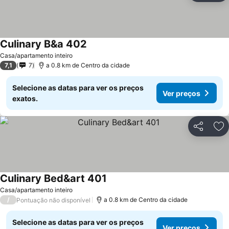
Culinary B&a 402
Ver preços
Casa/apartamento inteiro
7,1
7
a 0.8 km de Centro da cidade
Selecione as datas para ver os preços
Ver preços
exatos.
Partilhar
Ad
Culinary Bed&art 401
Ver preços
Casa/apartamento inteiro
/
a 0.8 km de Centro da cidade
Pontuação não disponível
Selecione as datas para ver os preços
Ver preços