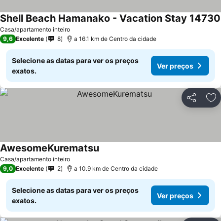
Shell Beach Hamanako - Vacation Stay 14730
Casa/apartamento inteiro
9,6
Excelente
8
a 16.1 km de Centro da cidade
Selecione as datas para ver os preços
Ver preços
exatos.
Partilhar
Ad
AwesomeKurematsu
Ver preços
Casa/apartamento inteiro
9,0
Excelente
2
a 10.9 km de Centro da cidade
Selecione as datas para ver os preços
Ver preços
exatos.