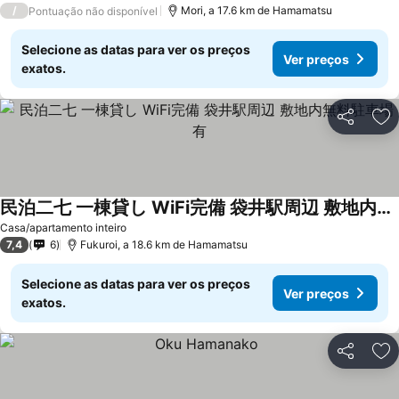
/
Mori, a 17.6 km de Hamamatsu
Pontuação não disponível
Selecione as datas para ver os preços
Ver preços
exatos.
Partilhar
Ad
民泊二七 一棟貸し WiFi完備 袋井駅周辺 敷地内無料駐車場有
Ver preços
Casa/apartamento inteiro
7,4
6
Fukuroi, a 18.6 km de Hamamatsu
Selecione as datas para ver os preços
Ver preços
exatos.
Partilhar
Ad