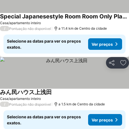
Special Japanesestyle Room Room Only Plan Speci / Hamamatsu Shizuoka
Ver preços
Casa/apartamento inteiro
/
a 11.4 km de Centro da cidade
Pontuação não disponível
Selecione as datas para ver os preços
Ver preços
exatos.
Partilhar
Ad
みん民ハウス上浅田
Ver preços
Casa/apartamento inteiro
/
a 1.5 km de Centro da cidade
Pontuação não disponível
Selecione as datas para ver os preços
Ver preços
exatos.