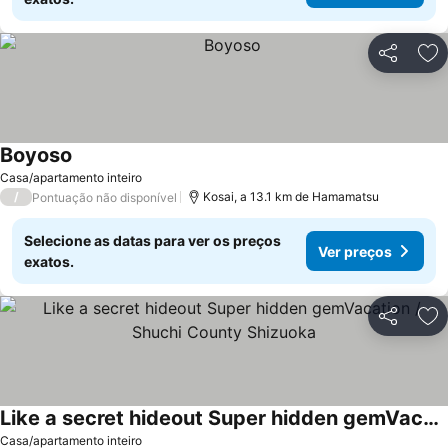
Partilhar
Ad
Boyoso
Ver preços
Casa/apartamento inteiro
/
Kosai, a 13.1 km de Hamamatsu
Pontuação não disponível
Selecione as datas para ver os preços
Ver preços
exatos.
Partilhar
Ad
Like a secret hideout Super hidden gemVacation / Shuchi County Shizuoka
Ver preços
Casa/apartamento inteiro