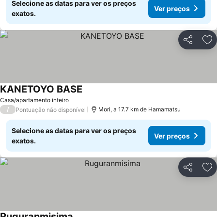
Selecione as datas para ver os preços
Ver preços
exatos.
Partilhar
Ad
KANETOYO BASE
Ver preços
Casa/apartamento inteiro
/
Mori, a 17.7 km de Hamamatsu
Pontuação não disponível
Selecione as datas para ver os preços
Ver preços
exatos.
Partilhar
Ad
Ruguranmisima