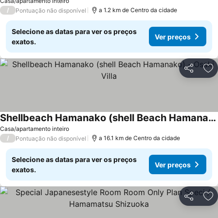
Ver preços
Casa/apartamento inteiro
/
a 1.2 km de Centro da cidade
Pontuação não disponível
Selecione as datas para ver os preços
Ver preços
exatos.
Partilhar
Ad
Shellbeach Hamanako (shell Beach Hamanako) - Osaki Villa
Ver preços
Casa/apartamento inteiro
/
a 16.1 km de Centro da cidade
Pontuação não disponível
Selecione as datas para ver os preços
Ver preços
exatos.
Partilhar
Ad