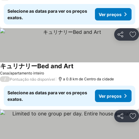
Selecione as datas para ver os preços
Ver preços
exatos.
Partilhar
Ad
キュリナリーBed and Art
Ver preços
Casa/apartamento inteiro
/
a 0.8 km de Centro da cidade
Pontuação não disponível
Selecione as datas para ver os preços
Ver preços
exatos.
Partilhar
Ad