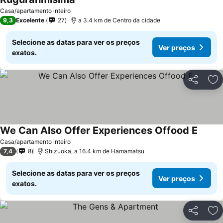
Ver preços
Casa/apartamento inteiro
9,3
Excelente
27
a 3.4 km de Centro da cidade
Selecione as datas para ver os preços
Ver preços
exatos.
Partilhar
Ad
We Can Also Offer Experiences Offood E
Ver pr
Casa/apartamento inteiro
7,4
8
Shizuoka, a 16.4 km de Hamamatsu
Selecione as datas para ver os preços
Ver preços
exatos.
Partilhar
Ad