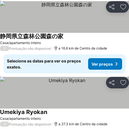
Partilhar
Ad
静岡県立森林公園森の家
Ver preços
Casa/apartamento inteiro
/
a 16.6 km de Centro da cidade
Pontuação não disponível
Selecione as datas para ver os preços
Ver preços
exatos.
Partilhar
Ad
Umekiya Ryokan
Ver preços
Casa/apartamento inteiro
/
a 27.3 km de Centro da cidade
Pontuação não disponível