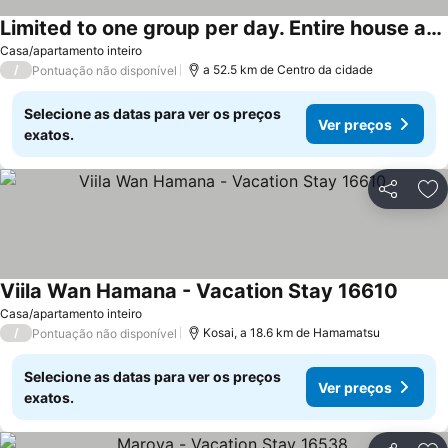
Limited to one group per day. Entire house availab
Ver preços
Casa/apartamento inteiro
/
a 52.5 km de Centro da cidade
Pontuação não disponível
Selecione as datas para ver os preços
Ver preços
exatos.
Partilhar
Ad
Viila Wan Hamana - Vacation Stay 16610
Ver pr
Casa/apartamento inteiro
/
Kosai, a 18.6 km de Hamamatsu
Pontuação não disponível
Selecione as datas para ver os preços
Ver preços
exatos.