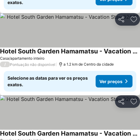
exatos.
Partilhar
Ad
Hotel South Garden Hamamatsu - Vacation Stay 92677
Ver preços
Casa/apartamento inteiro
/
a 1.2 km de Centro da cidade
Pontuação não disponível
Selecione as datas para ver os preços
Ver preços
exatos.
Partilhar
Ad
Hotel South Garden Hamamatsu - Vacation Stay 92698