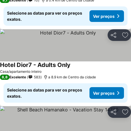
9,1
Excelente
10
a 0.4 km de Centro da cidade
Selecione as datas para ver os preços
Ver preços
exatos.
Partilhar
Ad
Hotel Dior7 - Adults Only
Ver preços
Casa/apartamento inteiro
8,8
Excelente
583
a 8.9 km de Centro da cidade
Selecione as datas para ver os preços
Ver preços
exatos.
Partilhar
Ad