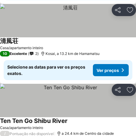
Partilhar
Ad
清風荘
Ver preços
Casa/apartamento inteiro
10
Excelente
2
Kosai, a 13.2 km de Hamamatsu
Selecione as datas para ver os preços
Ver preços
exatos.
Partilhar
Ad
Ten Ten Go Shibu River
Ver preços
Casa/apartamento inteiro
/
a 24.4 km de Centro da cidade
Pontuação não disponível