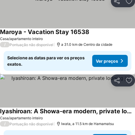
Partilhar
Ad
Maroya - Vacation Stay 16538
Ver preços
Casa/apartamento inteiro
/
a 31.0 km de Centro da cidade
Pontuação não disponível
Selecione as datas para ver os preços
Ver preços
exatos.
Partilhar
Ad
Iyashiroan: A Showa-era modern, private lodging ju
Ver preços
Casa/apartamento inteiro
/
Iwata, a 11.5 km de Hamamatsu
Pontuação não disponível