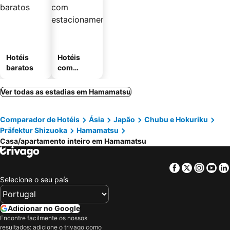
Hotéis
Hotéis
baratos
com
estaciona
mento
Ver todas as estadias em Hamamatsu
Comparador de Hotéis
Ásia
Japão
Chubu e Hokuriku
Präfektur Shizuoka
Hamamatsu
Casa/apartamento inteiro em Hamamatsu
Facebook
Twitter
Insta
Yo
Selecione o seu país
Adicionar no Google
Encontre facilmente os nossos
resultados: adicione o trivago como