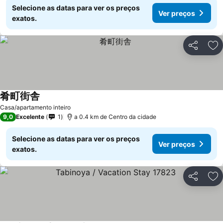
Selecione as datas para ver os preços
Ver preços
exatos.
Partilhar
Ad
肴町街舎
Ver preços
Casa/apartamento inteiro
9,0
Excelente
1
a 0.4 km de Centro da cidade
Selecione as datas para ver os preços
Ver preços
exatos.
Partilhar
Ad