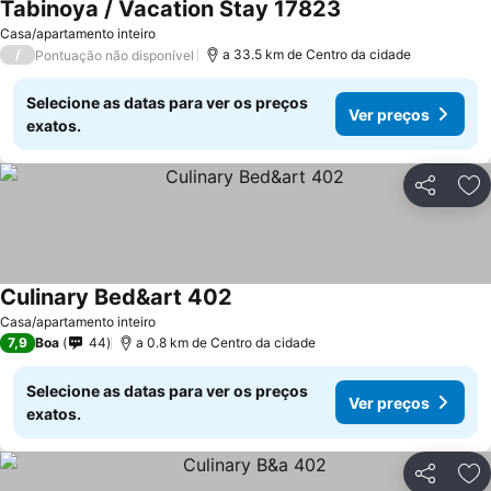
Tabinoya / Vacation Stay 17823
Ver preços
Casa/apartamento inteiro
/
a 33.5 km de Centro da cidade
Pontuação não disponível
Selecione as datas para ver os preços
Ver preços
exatos.
Partilhar
Ad
Culinary Bed&art 402
Ver preços
Casa/apartamento inteiro
7,9
Boa
44
a 0.8 km de Centro da cidade
Selecione as datas para ver os preços
Ver preços
exatos.
Partilhar
Ad