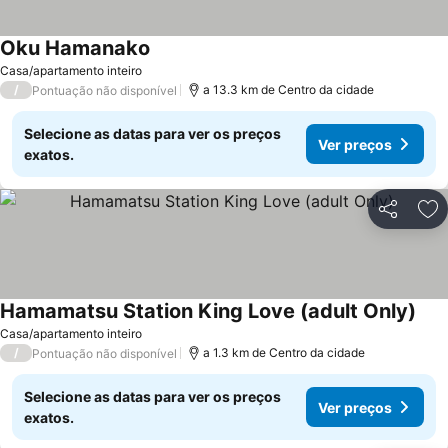
Oku Hamanako
Ver preços
Casa/apartamento inteiro
/
a 13.3 km de Centro da cidade
Pontuação não disponível
Selecione as datas para ver os preços
Ver preços
exatos.
Partilhar
Ad
Hamamatsu Station King Love (adult Only)
Ver 
Casa/apartamento inteiro
/
a 1.3 km de Centro da cidade
Pontuação não disponível
Selecione as datas para ver os preços
Ver preços
exatos.