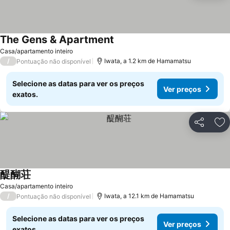
The Gens & Apartment
Ver preços
Casa/apartamento inteiro
/
Iwata, a 1.2 km de Hamamatsu
Pontuação não disponível
Selecione as datas para ver os preços
Ver preços
exatos.
Partilhar
Ad
醍醐荘
Ver preços
Casa/apartamento inteiro
/
Iwata, a 12.1 km de Hamamatsu
Pontuação não disponível
Selecione as datas para ver os preços
Ver preços
exatos.