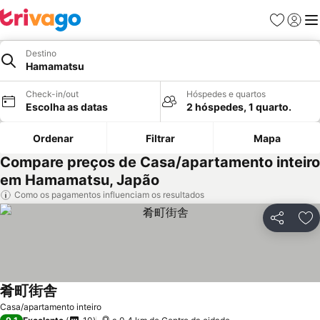
Favoritos
Iniciar
Me
Destino
Hamamatsu
Check-in/out
Hóspedes e quartos
Escolha as datas
2 hóspedes, 1 quarto.
Ordenar
Filtrar
Mapa
Compare preços de Casa/apartamento inteiro
em Hamamatsu, Japão
Como os pagamentos influenciam os resultados
Partilhar
Ad
肴町街舎
Ver preços
Casa/apartamento inteiro