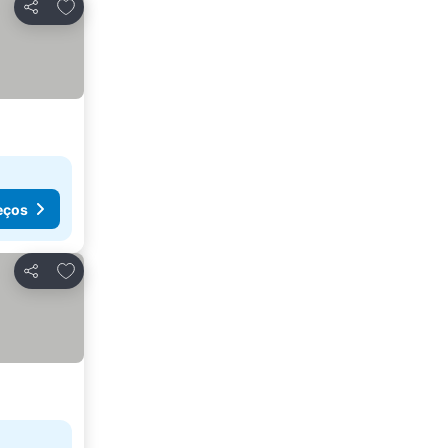
Adicionar aos favoritos
Partilhar
eços
Adicionar aos favoritos
Partilhar