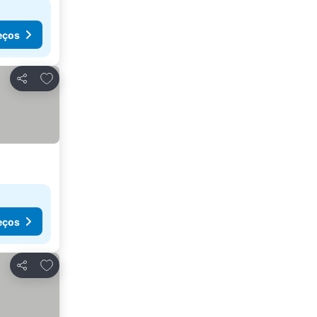
eços
Adicionar aos favoritos
Partilhar
eços
Adicionar aos favoritos
Partilhar