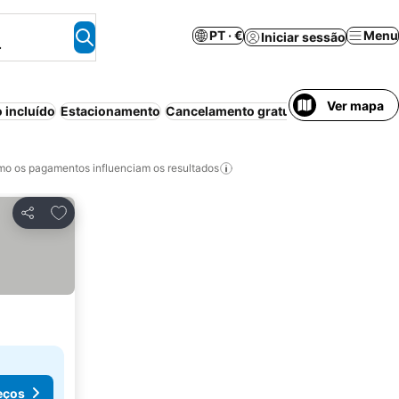
PT · €
Menu
Iniciar sessão
.
Ver mapa
 incluído
Estacionamento
Cancelamento gratuito
Animais permi
o os pagamentos influenciam os resultados
Adicionar aos favoritos
Partilhar
eços