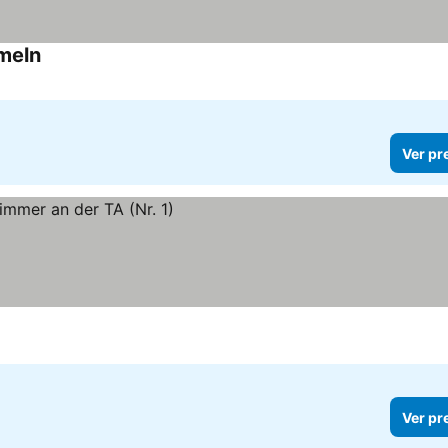
meln
Ver pr
Ver pr