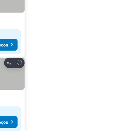
eços
Adicionar aos favoritos
Partilhar
eços