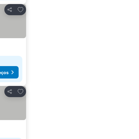
Adicionar aos favoritos
Partilhar
eços
Adicionar aos favoritos
Partilhar