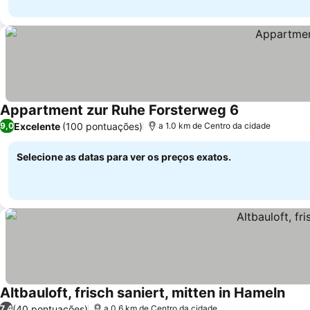
Appartment zur Ruhe Forsterweg 6
Excelente
(100 pontuações)
9,0
a 1.0 km de Centro da cidade
Selecione as datas para ver os preços exatos.
Altbauloft, frisch saniert, mitten in Hameln
(40 pontuações)
7,4
a 0.6 km de Centro da cidade