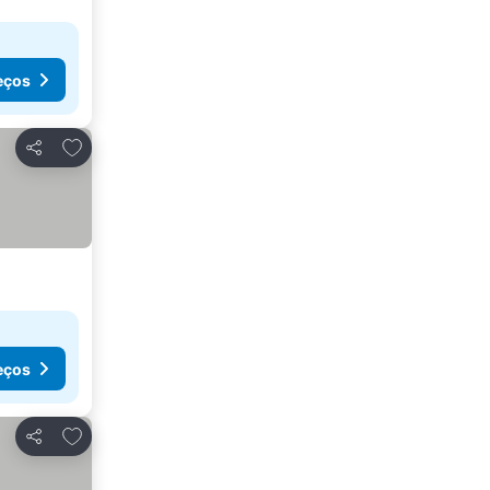
eços
Adicionar aos favoritos
Partilhar
eços
Adicionar aos favoritos
Partilhar