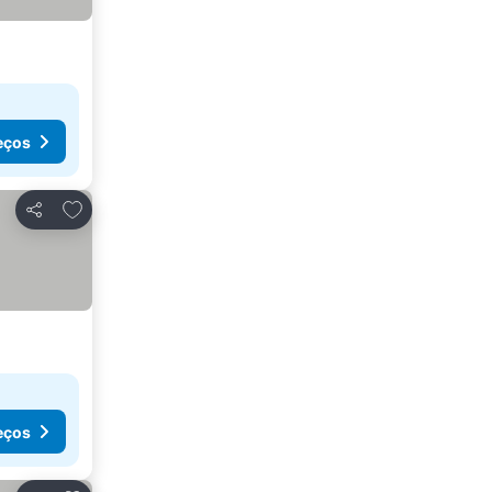
eços
Adicionar aos favoritos
Partilhar
eços