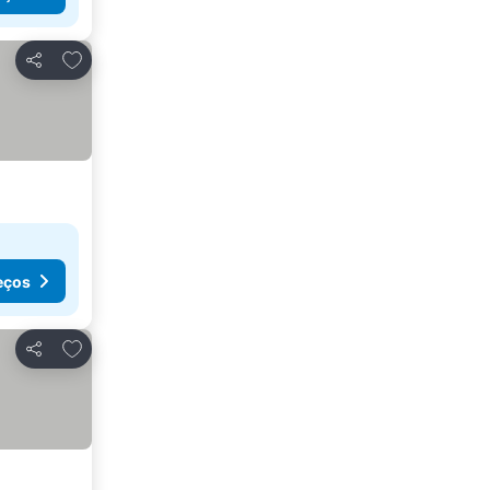
Adicionar aos favoritos
Partilhar
eços
Adicionar aos favoritos
Partilhar