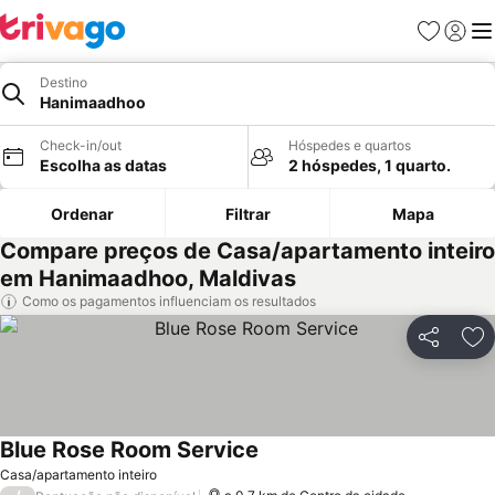
Favoritos
Iniciar
Me
Destino
Hanimaadhoo
Check-in/out
Hóspedes e quartos
Escolha as datas
2 hóspedes, 1 quarto.
Ordenar
Filtrar
Mapa
Compare preços de Casa/apartamento inteiro
em Hanimaadhoo, Maldivas
Como os pagamentos influenciam os resultados
Partilhar
Ad
Blue Rose Room Service
Ver preços
Casa/apartamento inteiro