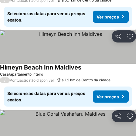
/
a 0.7 km de Centro da cidade
Pontuação não disponível
Selecione as datas para ver os preços
Ver preços
exatos.
Partilhar
Ad
Himeyn Beach Inn Maldives
Ver preços
Casa/apartamento inteiro
/
a 1.2 km de Centro da cidade
Pontuação não disponível
Selecione as datas para ver os preços
Ver preços
exatos.
Partilhar
Ad