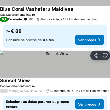
Blue Coral Vashafaru Maldives
Ver preços
Casa/apartamento inteiro
9,1
Excelente
163
Atol Haa Alifu, a 15.7 km de Hanimaadhoo
€ 88
De
Consulte os preços de
4 sites
Ver preços
Partilhar
Ad
Sunset View
Ver preços
Casa/apartamento inteiro
/
Kulhudhuffushi, a 19.4 km de Hanimaadhoo
Pontuação não disponível
Selecione as datas para ver os preços
Ver preços
exatos.