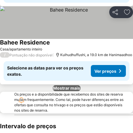
Partilhar
Ad
Bahee Residence
Ver preços
Casa/apartamento inteiro
/
Kulhudhuffushi, a 19.0 km de Hanimaadhoo
Pontuação não disponível
Selecione as datas para ver os preços
Ver preços
exatos.
Mostrar mais
Os preços e a disponibilidade que recebemos dos sites de reserva
mudam frequentemente. Como tal, pode haver diferenças entre as
ofertas que consulta no trivago e os preços que estão disponíveis
nos sites de reserva.
Intervalo de preços