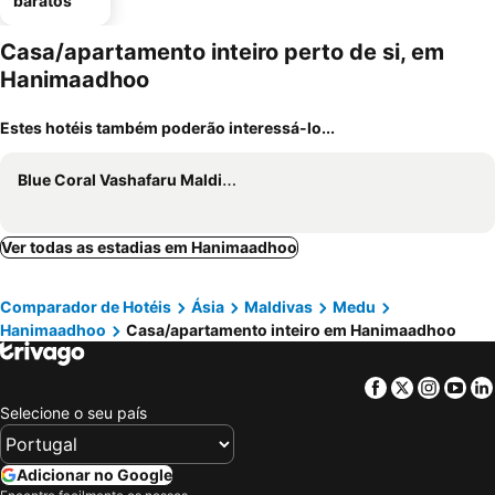
baratos
Casa/apartamento inteiro perto de si, em
Hanimaadhoo
Estes hotéis também poderão interessá-lo...
Blue Coral Vashafaru Maldives
Ver todas as estadias em Hanimaadhoo
Comparador de Hotéis
Ásia
Maldivas
Medu
Hanimaadhoo
Casa/apartamento inteiro em Hanimaadhoo
Facebook
Twitter
Insta
Yo
Selecione o seu país
Adicionar no Google