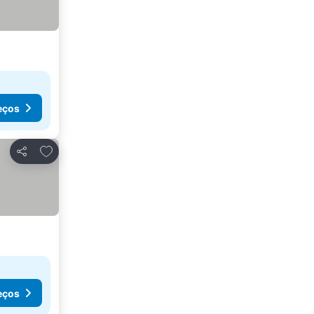
eços
Adicionar aos favoritos
Partilhar
eços