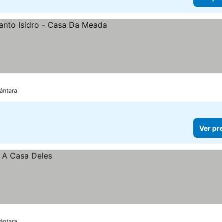
cántara
Ver pr
cántara