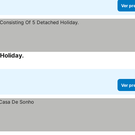
Ver pr
Holiday.
Ver pr