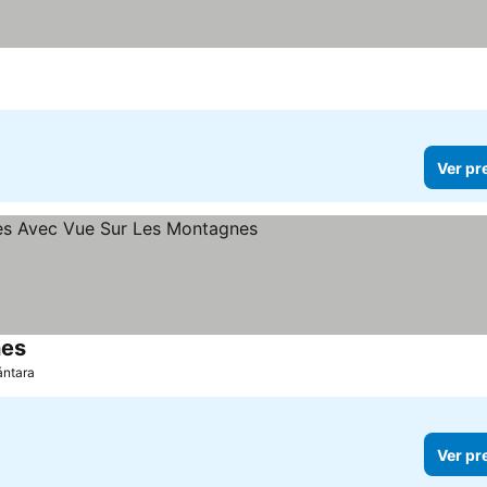
Ver pr
nes
ántara
Ver pr