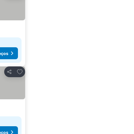
eços
Adicionar aos favoritos
Partilhar
eços