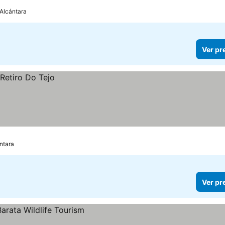
 Alcántara
Ver pr
ntara
Ver pr