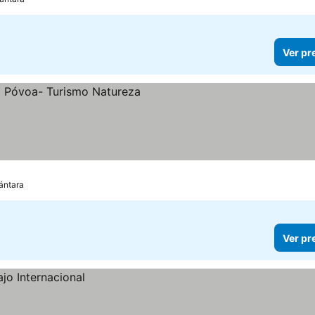
Ver pr
cántara
Ver pr