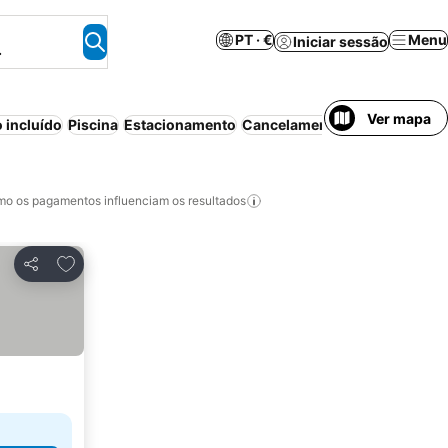
PT · €
Menu
Iniciar sessão
.
Ver mapa
 incluído
Piscina
Estacionamento
Cancelamento gratuito
o os pagamentos influenciam os resultados
Adicionar aos favoritos
Partilhar