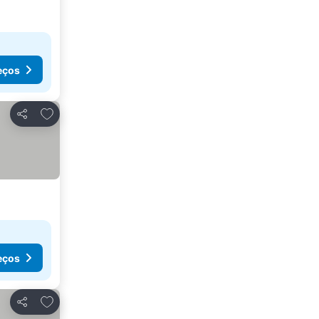
eços
Adicionar aos favoritos
Partilhar
eços
Adicionar aos favoritos
Partilhar