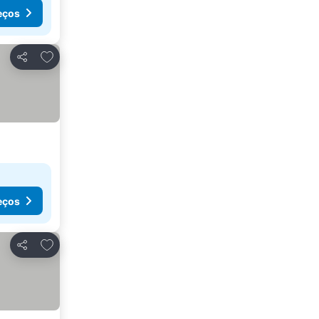
eços
Adicionar aos favoritos
Partilhar
eços
Adicionar aos favoritos
Partilhar