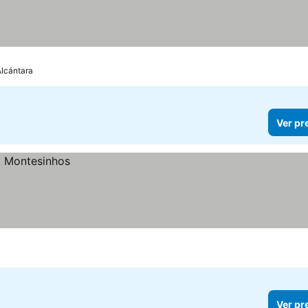
Alcántara
Ver pr
Ver pr