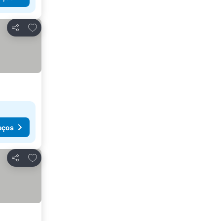
Adicionar aos favoritos
Partilhar
eços
Adicionar aos favoritos
Partilhar