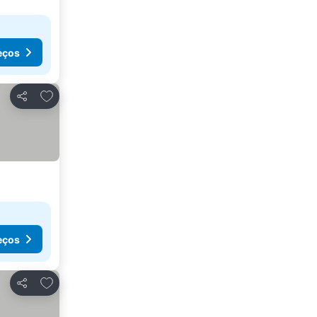
eços
Adicionar aos favoritos
Partilhar
eços
Adicionar aos favoritos
Partilhar