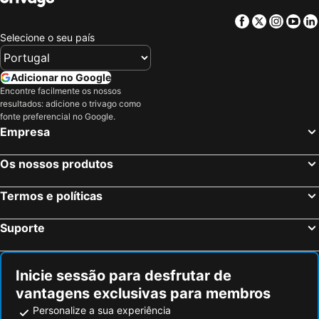
Facebook
Twitter
Insta
Yo
Selecione o seu país
Adicionar no Google
Encontre facilmente os nossos
resultados: adicione o trivago como
fonte preferencial no Google.
Empresa
Os nossos produtos
Termos e políticas
Suporte
Inicie sessão para desfrutar de
vantagens exclusivas para membros
Personalize a sua experiência