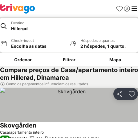
Favoritos
Iniciar
Me
Destino
Hillerød
Check-in/out
Hóspedes e quartos
Escolha as datas
2 hóspedes, 1 quarto.
Ordenar
Filtrar
Mapa
Compare preços de Casa/apartamento inteiro
em Hillerød, Dinamarca
Como os pagamentos influenciam os resultados
Partilhar
Ad
Skovgården
Casa/apartamento inteiro