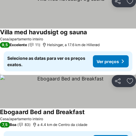
Partilhar
Ad
Villa med havudsigt og sauna
Casa/apartamento inteiro
9,5
Excelente
11
Helsingør, a 17.6 km de Hillerød
Selecione as datas para ver os preços
Ver preços
exatos.
Partilhar
Ad
Ebogaard Bed and Breakfast
Casa/apartamento inteiro
7,5
Boa
83
a 4.4 km de Centro da cidade