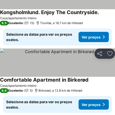
Kongsholmlund. Enjoy The Countryside.
Casa/apartamento inteiro
9,5
Excelente
15
Tisvilde, a 18.7 km de Hillerød
Selecione as datas para ver os preços
Ver preços
exatos.
Partilhar
Ad
Comfortable Apartment in Birkerød
Casa/apartamento inteiro
8,6
Excelente
5
Birkerød, a 13.8 km de Hillerød
Selecione as datas para ver os preços
Ver preços
exatos.