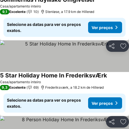
Casa/apartamento inteiro
9,1
Excelente
10
Stenløse, a 17.9 km de Hillerød
Selecione as datas para ver os preços
Ver preços
exatos.
Partilhar
Ad
5 Star Holiday Home In FrederiksvÆrk
Casa/apartamento inteiro
9,3
Excelente
69
Frederiksværk, a 18.2 km de Hillerød
Selecione as datas para ver os preços
Ver preços
exatos.
Partilhar
Ad