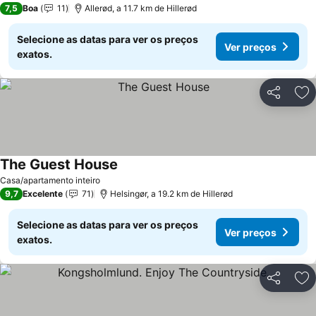
7,5
Boa
11
Allerød, a 11.7 km de Hillerød
Selecione as datas para ver os preços
Ver preços
exatos.
Partilhar
Ad
The Guest House
Casa/apartamento inteiro
9,7
Excelente
71
Helsingør, a 19.2 km de Hillerød
Selecione as datas para ver os preços
Ver preços
exatos.
Partilhar
Ad