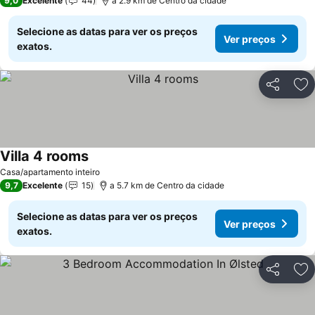
9,0
Excelente
44
a 2.9 km de Centro da cidade
Selecione as datas para ver os preços
Ver preços
exatos.
Partilhar
Ad
Villa 4 rooms
Casa/apartamento inteiro
9,7
Excelente
15
a 5.7 km de Centro da cidade
Selecione as datas para ver os preços
Ver preços
exatos.
Partilhar
Ad