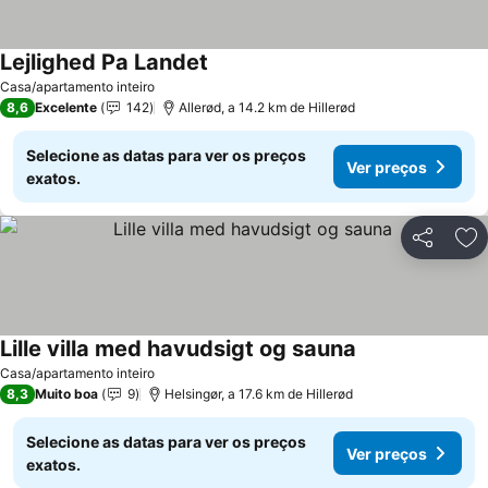
Lejlighed Pa Landet
Casa/apartamento inteiro
8,6
Excelente
142
Allerød, a 14.2 km de Hillerød
Selecione as datas para ver os preços
Ver preços
exatos.
Partilhar
Ad
Lille villa med havudsigt og sauna
Casa/apartamento inteiro
8,3
Muito boa
9
Helsingør, a 17.6 km de Hillerød
Selecione as datas para ver os preços
Ver preços
exatos.