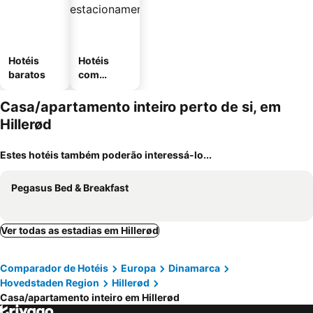
Hotéis
Hotéis
baratos
com
estaciona
mento
Casa/apartamento inteiro perto de si, em
Hillerød
Estes hotéis também poderão interessá-lo...
Pegasus Bed & Breakfast
Ver todas as estadias em Hillerød
Comparador de Hotéis
Europa
Dinamarca
Hovedstaden Region
Hillerød
Casa/apartamento inteiro em Hillerød