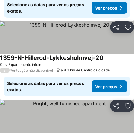
Selecione as datas para ver os preços
Ver preços
exatos.
Partilhar
Ad
1359-N-Hillerod-Lykkesholmvej-20
Casa/apartamento inteiro
/
a 8.3 km de Centro da cidade
Pontuação não disponível
Selecione as datas para ver os preços
Ver preços
exatos.
Partilhar
Ad