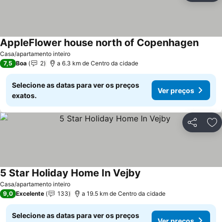
AppleFlower house north of Copenhagen
Casa/apartamento inteiro
7,5
Boa
2
a 6.3 km de Centro da cidade
Selecione as datas para ver os preços
Ver preços
exatos.
Partilhar
Ad
5 Star Holiday Home In Vejby
Casa/apartamento inteiro
9,0
Excelente
133
a 19.5 km de Centro da cidade
Selecione as datas para ver os preços
Ver preços