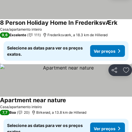
8 Person Holiday Home In FrederiksvÆrk
Casa/apartamento inteiro
9,6
Excelente
111
Frederiksværk, a 18.3 km de Hillerød
Selecione as datas para ver os preços
Ver preços
exatos.
Partilhar
Ad
Apartment near nature
Casa/apartamento inteiro
7,7
Boa
20
Birkerød, a 13.8 km de Hillerød
Selecione as datas para ver os preços
Ver preços
exatos.