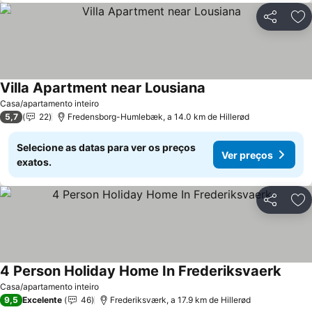
Partilhar
Ad
Villa Apartment near Lousiana
Casa/apartamento inteiro
5,7
22
Fredensborg-Humlebæk, a 14.0 km de Hillerød
Selecione as datas para ver os preços
Ver preços
exatos.
Partilhar
Ad
4 Person Holiday Home In Frederiksvaerk
Casa/apartamento inteiro
9,5
Excelente
46
Frederiksværk, a 17.9 km de Hillerød