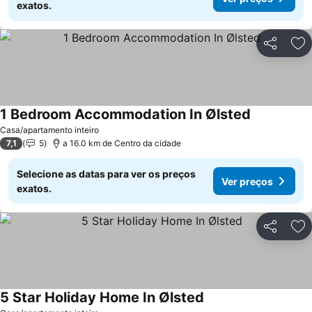
exatos.
Partilhar
Ad
1 Bedroom Accommodation In Ølsted
Casa/apartamento inteiro
7,1
5
a 16.0 km de Centro da cidade
Selecione as datas para ver os preços
Ver preços
exatos.
Partilhar
Ad
5 Star Holiday Home In Ølsted