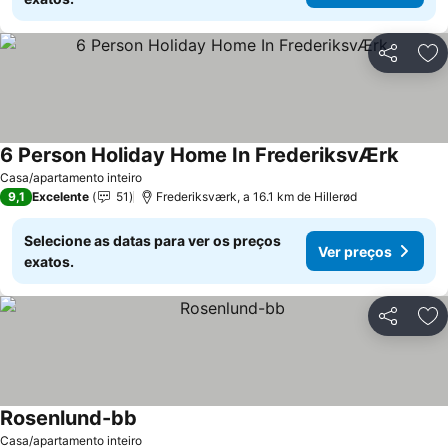
Partilhar
Ad
6 Person Holiday Home In FrederiksvÆrk
Casa/apartamento inteiro
9,1
Excelente
51
Frederiksværk, a 16.1 km de Hillerød
Selecione as datas para ver os preços
Ver preços
exatos.
Partilhar
Ad
Rosenlund-bb
Casa/apartamento inteiro