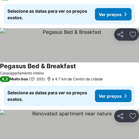
Selecione as datas para ver os preços
Ver preços
exatos.
Partilhar
Ad
Pegasus Bed & Breakfast
Casa/apartamento inteiro
8,2
Muito boa
393
a 4.7 km de Centro da cidade
Selecione as datas para ver os preços
Ver preços
exatos.
Partilhar
Ad