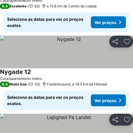
Casa/apartamento inteiro
9,4
Excelente
62
a 15.8 km de Centro da cidade
Selecione as datas para ver os preços
Ver preços
exatos.
Partilhar
Ad
Nygade 12
Casa/apartamento inteiro
8,4
Muito boa
55
Frederikssund, a 18.0 km de Hillerød
Selecione as datas para ver os preços
Ver preços
exatos.
Partilhar
Ad