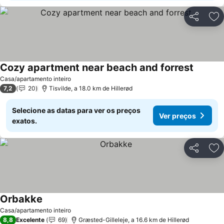
Partilhar
Ad
Cozy apartment near beach and forrest
Casa/apartamento inteiro
7,2
20
Tisvilde, a 18.0 km de Hillerød
Selecione as datas para ver os preços
Ver preços
exatos.
Partilhar
Ad
Orbakke
Casa/apartamento inteiro
8,8
Excelente
69
Græsted-Gilleleje, a 16.6 km de Hillerød