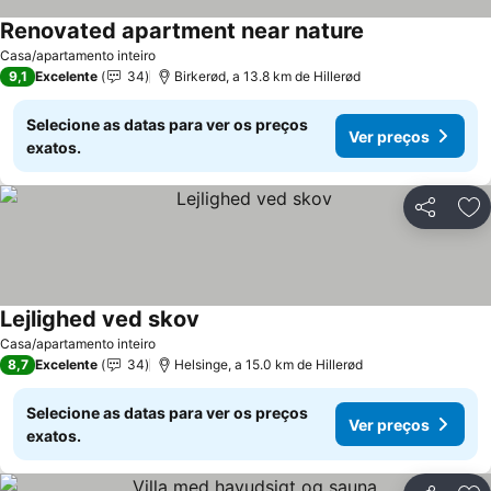
Renovated apartment near nature
Casa/apartamento inteiro
9,1
Excelente
34
Birkerød, a 13.8 km de Hillerød
Selecione as datas para ver os preços
Ver preços
exatos.
Partilhar
Ad
Lejlighed ved skov
Casa/apartamento inteiro
8,7
Excelente
34
Helsinge, a 15.0 km de Hillerød
Selecione as datas para ver os preços
Ver preços
exatos.