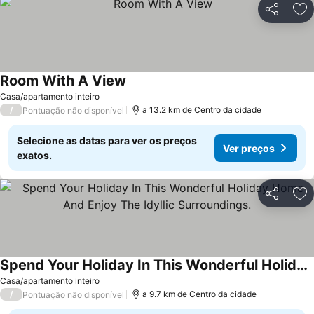
Partilhar
Ad
Room With A View
Casa/apartamento inteiro
/
a 13.2 km de Centro da cidade
Pontuação não disponível
Selecione as datas para ver os preços
Ver preços
exatos.
Partilhar
Ad
Spend Your Holiday In This Wonderful Holiday Home And Enjoy The Idyllic Surroundings.
Casa/apartamento inteiro
/
a 9.7 km de Centro da cidade
Pontuação não disponível