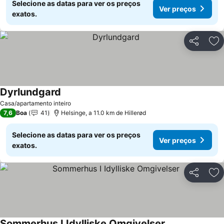
Selecione as datas para ver os preços
Ver preços
exatos.
Partilhar
Ad
Dyrlundgard
Casa/apartamento inteiro
7,6
Boa
41
Helsinge, a 11.0 km de Hillerød
Selecione as datas para ver os preços
Ver preços
exatos.
Partilhar
Ad
Sommerhus I Idylliske Omgivelser