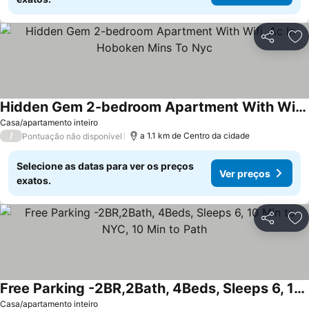
Partilhar
Ad
Hidden Gem 2-bedroom Apartment With Wifi, Ac In Hoboken Mins To Nyc
Casa/apartamento inteiro
/
a 1.1 km de Centro da cidade
Pontuação não disponível
Selecione as datas para ver os preços
Ver preços
exatos.
Partilhar
Ad
Free Parking -2BR,2Bath, 4Beds, Sleeps 6, 10 Min to NYC, 10 Min to Path
Casa/apartamento inteiro