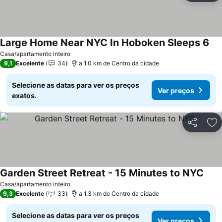
Large Home Near NYC In Hoboken Sleeps 6
Casa/apartamento inteiro
9,1
Excelente
34
a 1.0 km de Centro da cidade
Selecione as datas para ver os preços
Ver preços
exatos.
Partilhar
Ad
Garden Street Retreat - 15 Minutes to NYC
Casa/apartamento inteiro
9,3
Excelente
33
a 1.3 km de Centro da cidade
Selecione as datas para ver os preços
Ver preços