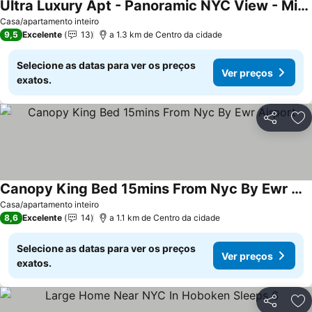
Ultra Luxury Apt - Panoramic NYC View - Minutes to City
Casa/apartamento inteiro
9,5
Excelente
13
a 1.3 km de Centro da cidade
Selecione as datas para ver os preços
Ver preços
exatos.
Partilhar
Ad
Canopy King Bed 15mins From Nyc By Ewr Airport
Casa/apartamento inteiro
8,6
Excelente
14
a 1.1 km de Centro da cidade
Selecione as datas para ver os preços
Ver preços
exatos.
Partilhar
Ad