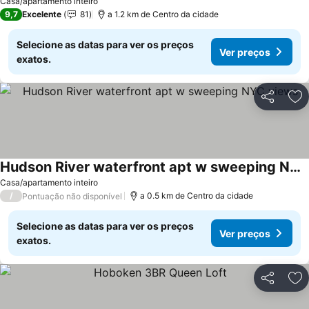
Casa/apartamento inteiro
9,7
Excelente
81
a 1.2 km de Centro da cidade
Selecione as datas para ver os preços
Ver preços
exatos.
Partilhar
Ad
Hudson River waterfront apt w sweeping NYC views
Casa/apartamento inteiro
/
a 0.5 km de Centro da cidade
Pontuação não disponível
Selecione as datas para ver os preços
Ver preços
exatos.
Partilhar
Ad