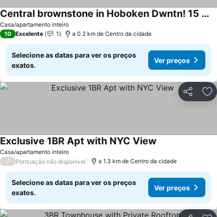
Central brownstone in Hoboken Dwntn! 15 mins to NY
Casa/apartamento inteiro
10
Excelente
1
a 0.2 km de Centro da cidade
Selecione as datas para ver os preços
Ver preços
exatos.
Partilhar
Ad
Exclusive 1BR Apt with NYC View
Casa/apartamento inteiro
/
a 1.3 km de Centro da cidade
Pontuação não disponível
Selecione as datas para ver os preços
Ver preços
exatos.