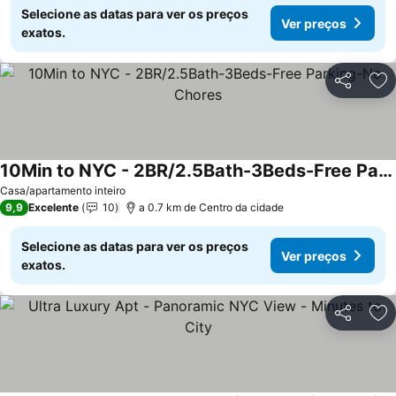
Selecione as datas para ver os preços
Ver preços
exatos.
Partilhar
Ad
10Min to NYC - 2BR/2.5Bath-3Beds-Free Parking-No Chores
Casa/apartamento inteiro
9,9
Excelente
10
a 0.7 km de Centro da cidade
Selecione as datas para ver os preços
Ver preços
exatos.
Partilhar
Ad