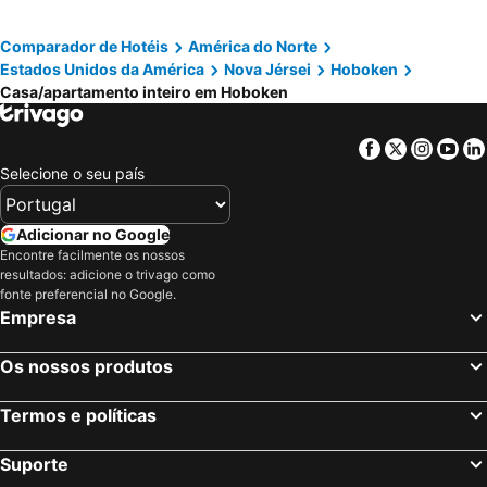
Comparador de Hotéis
América do Norte
Estados Unidos da América
Nova Jérsei
Hoboken
Casa/apartamento inteiro em Hoboken
Facebook
Twitter
Insta
Yo
Selecione o seu país
Adicionar no Google
Encontre facilmente os nossos
resultados: adicione o trivago como
fonte preferencial no Google.
Empresa
Os nossos produtos
Termos e políticas
Suporte