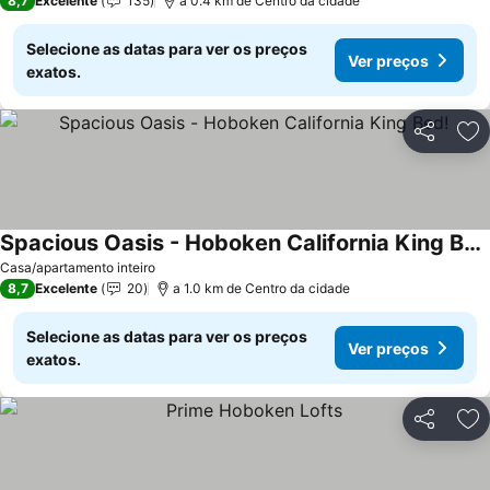
8,7
Excelente
135
a 0.4 km de Centro da cidade
Selecione as datas para ver os preços
Ver preços
exatos.
Partilhar
Ad
Spacious Oasis - Hoboken California King Bed!
Casa/apartamento inteiro
8,7
Excelente
20
a 1.0 km de Centro da cidade
Selecione as datas para ver os preços
Ver preços
exatos.
Partilhar
Ad