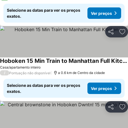
Selecione as datas para ver os preços
Ver preços
exatos.
Partilhar
Ad
Hoboken 15 Min Train to Manhattan Full Kitchen
Casa/apartamento inteiro
/
a 0.6 km de Centro da cidade
Pontuação não disponível
Selecione as datas para ver os preços
Ver preços
exatos.
Partilhar
Ad