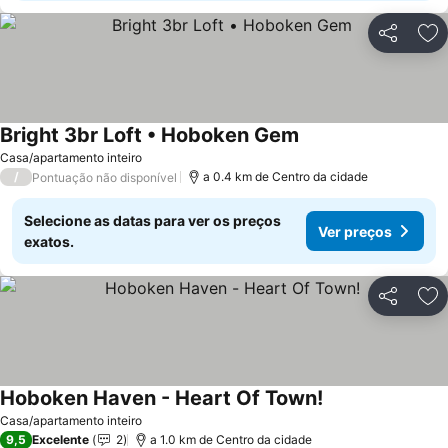
Partilhar
Ad
Bright 3br Loft • Hoboken Gem
Casa/apartamento inteiro
/
a 0.4 km de Centro da cidade
Pontuação não disponível
Selecione as datas para ver os preços
Ver preços
exatos.
Partilhar
Ad
Hoboken Haven - Heart Of Town!
Casa/apartamento inteiro
9,5
Excelente
2
a 1.0 km de Centro da cidade