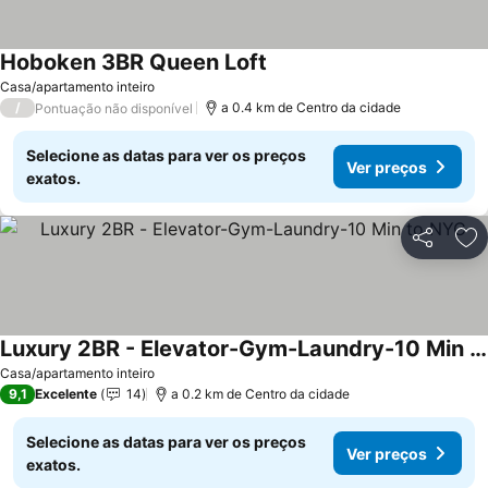
Hoboken 3BR Queen Loft
Casa/apartamento inteiro
/
a 0.4 km de Centro da cidade
Pontuação não disponível
Selecione as datas para ver os preços
Ver preços
exatos.
Partilhar
Ad
Luxury 2BR - Elevator-Gym-Laundry-10 Min to NYC
Casa/apartamento inteiro
9,1
Excelente
14
a 0.2 km de Centro da cidade
Selecione as datas para ver os preços
Ver preços
exatos.