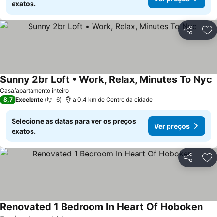
exatos.
Partilhar
Ad
Sunny 2br Loft • Work, Relax, Minutes To Nyc
Casa/apartamento inteiro
8,7
Excelente
6
a 0.4 km de Centro da cidade
Selecione as datas para ver os preços
Ver preços
exatos.
Partilhar
Ad
Renovated 1 Bedroom In Heart Of Hoboken