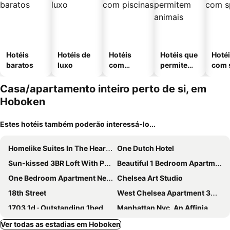
Hotéis
Hotéis de
Hotéis
Hotéis que
Hoté
baratos
luxo
com
permitem
com 
piscinas
animais
Casa/apartamento inteiro perto de si, em
Hoboken
Estes hotéis também poderão interessá-lo...
Homelike Suites In The Heart Of China Town
One Dutch Hotel
Sun-kissed 3BR Loft With Patio Minutes to NYC
Beautiful 1 Bedroom Apartment In Jersey City
One Bedroom Apartment Near Nyc (union City, Nj)
Chelsea Art Studio
18th Street
West Chelsea Apartment 30 Day Rentals
1703 1d · Outstanding 1bed Apt/20 Min To Nyc-parking Avail
Manhattan Nyc, An Affinia
138 Bowery
Ver todas as estadias em Hoboken