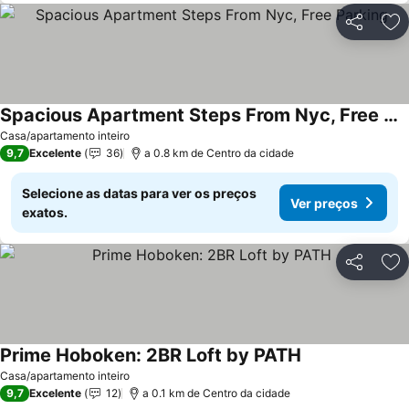
Partilhar
Ad
Spacious Apartment Steps From Nyc, Free Parking
Casa/apartamento inteiro
9,7
Excelente
36
a 0.8 km de Centro da cidade
Selecione as datas para ver os preços
Ver preços
exatos.
Partilhar
Ad
Prime Hoboken: 2BR Loft by PATH
Casa/apartamento inteiro
9,7
Excelente
12
a 0.1 km de Centro da cidade