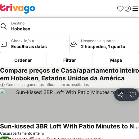
Favoritos
Iniciar
Me
Destino
Hoboken
Check-in/out
Hóspedes e quartos
Escolha as datas
2 hóspedes, 1 quarto.
Ordenar
Filtrar
Mapa
Compare preços de Casa/apartamento inteiro
em Hoboken, Estados Unidos da América
Como os pagamentos influenciam os resultados
Partilhar
Ad
Sun-kissed 3BR Loft With Patio Minutes to NYC
Casa/apartamento inteiro