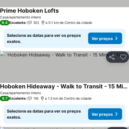
Prime Hoboken Lofts
Casa/apartamento inteiro
9,4
Excelente
50
a 0.1 km de Centro da cidade
Selecione as datas para ver os preços
Ver preços
exatos.
Partilhar
Ad
Hoboken Hideaway - Walk to Transit - 15 Mins to NYC
Casa/apartamento inteiro
9,7
Excelente
19
a 1.3 km de Centro da cidade
Selecione as datas para ver os preços
Ver preços
exatos.