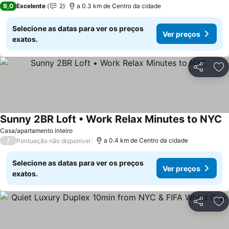
9,0
Excelente
2
a 0.3 km de Centro da cidade
Selecione as datas para ver os preços
Ver preços
exatos.
Partilhar
Ad
Sunny 2BR Loft • Work Relax Minutes to NYC
Casa/apartamento inteiro
/
a 0.4 km de Centro da cidade
Pontuação não disponível
Selecione as datas para ver os preços
Ver preços
exatos.
Partilhar
Ad