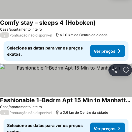
Comfy stay – sleeps 4 (Hoboken)
Casa/apartamento inteiro
/
a 1.0 km de Centro da cidade
Pontuação não disponível
Selecione as datas para ver os preços
Ver preços
exatos.
Partilhar
Ad
Fashionable 1-Bedrm Apt 15 Min to Manhattan
Casa/apartamento inteiro
/
a 0.6 km de Centro da cidade
Pontuação não disponível
Selecione as datas para ver os preços
Ver preços
exatos.