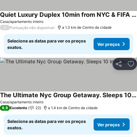
Quiet Luxury Duplex 10min from NYC & FIFA World Cup
Casa/apartamento inteiro
/
a 1.3 km de Centro da cidade
Pontuação não disponível
Selecione as datas para ver os preços
Ver preços
exatos.
Partilhar
Ad
The Ultimate Nyc Group Getaway. Sleeps 10 In Hoboken
Casa/apartamento inteiro
9,9
Excelente
22
a 1.4 km de Centro da cidade
Selecione as datas para ver os preços
Ver preços
exatos.