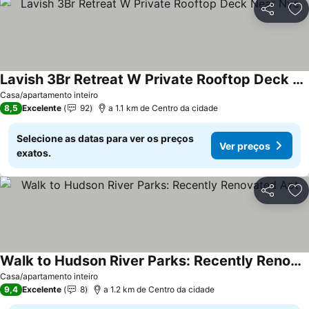
Partilhar
Ad
Lavish 3Br Retreat W Private Rooftop Deck Near Nyc
Casa/apartamento inteiro
8,5
Excelente
92
a 1.1 km de Centro da cidade
Selecione as datas para ver os preços
Ver preços
exatos.
Partilhar
Ad
Walk to Hudson River Parks: Recently Renovated Apt
Casa/apartamento inteiro
9,4
Excelente
8
a 1.2 km de Centro da cidade