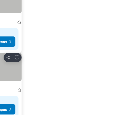
eços
Adicionar aos favoritos
Partilhar
eços