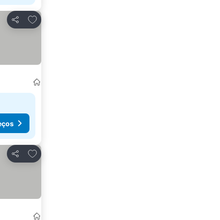
Adicionar aos favoritos
Partilhar
eços
Adicionar aos favoritos
Partilhar