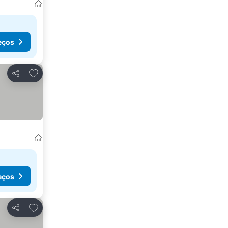
eços
Adicionar aos favoritos
Partilhar
eços
Adicionar aos favoritos
Partilhar