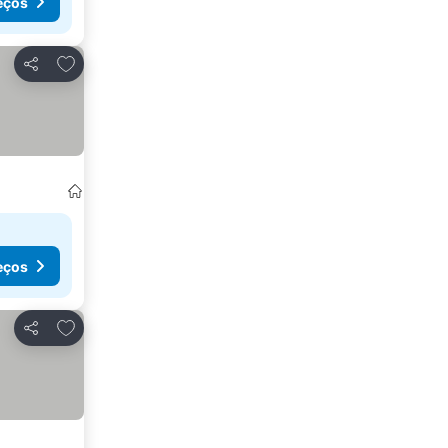
eços
Adicionar aos favoritos
Partilhar
eços
Adicionar aos favoritos
Partilhar