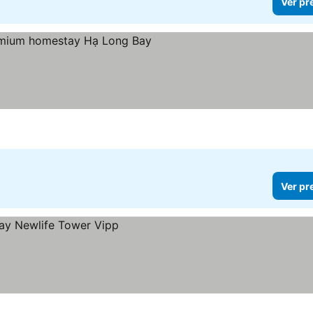
Ver pr
Ver pr