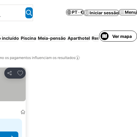
PT · €
Menu
Iniciar sessão
.
Ver mapa
 incluído
Piscina
Meia-pensão
Aparthotel
Resort
Ar 
o os pagamentos influenciam os resultados
Adicionar aos favoritos
Partilhar