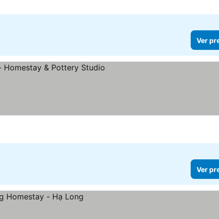
Ver pr
Ver pr