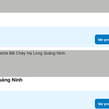
Ver pr
uảng Ninh
Ver pr