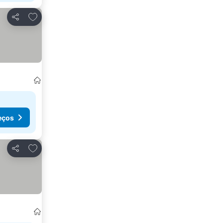
Adicionar aos favoritos
Partilhar
eços
Adicionar aos favoritos
Partilhar