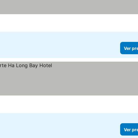
Ver pr
Ver pr