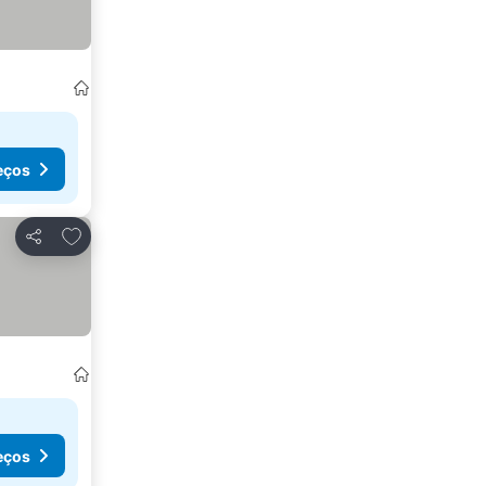
eços
Adicionar aos favoritos
Partilhar
eços