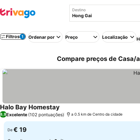
Destino
Filtros
1
Ordenar por
Preço
Localização
H
Compare preços de Casa/a
Halo Bay Homestay
Excelente
(102 pontuações)
8,9
a 0.5 km de Centro da cidade
€ 19
De