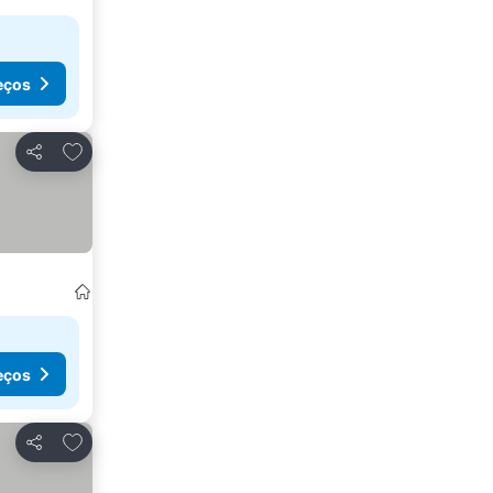
eços
Adicionar aos favoritos
Partilhar
eços
Adicionar aos favoritos
Partilhar