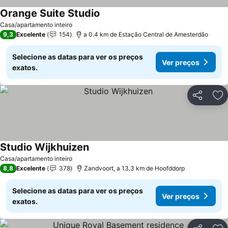
Orange Suite Studio
Casa/apartamento inteiro
9,3
Excelente
154
a 0.4 km de Estação Central de Amesterdão
Selecione as datas para ver os preços
Ver preços
exatos.
Partilhar
Ad
Studio Wijkhuizen
Casa/apartamento inteiro
8,8
Excelente
378
Zandvoort, a 13.3 km de Hoofddorp
Selecione as datas para ver os preços
Ver preços
exatos.