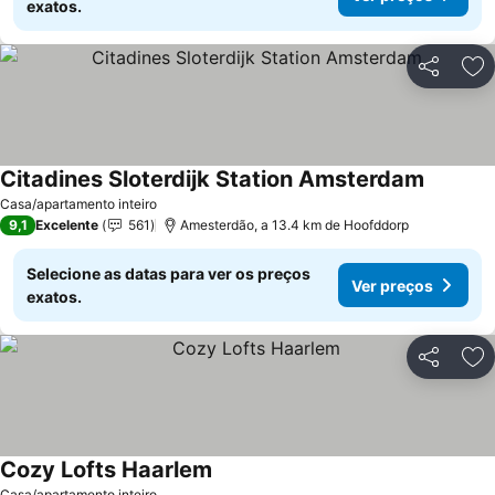
exatos.
Partilhar
Ad
Citadines Sloterdijk Station Amsterdam
Casa/apartamento inteiro
9,1
Excelente
561
Amesterdão, a 13.4 km de Hoofddorp
Selecione as datas para ver os preços
Ver preços
exatos.
Partilhar
Ad
Cozy Lofts Haarlem
Casa/apartamento inteiro