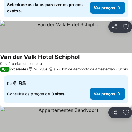
Selecione as datas para ver os preços
Ver preços
exatos.
Partilhar
Ad
Van der Valk Hotel Schiphol
Casa/apartamento inteiro
8,6
Excelente
20.285
a 7.6 km de Aeroporto de Amesterdão - Schiphol
€ 85
De
Consulte os preços de
3 sites
Ver preços
Partilhar
Ad