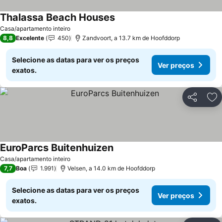
Thalassa Beach Houses
Casa/apartamento inteiro
8,8
Excelente
450
Zandvoort, a 13.7 km de Hoofddorp
Selecione as datas para ver os preços
Ver preços
exatos.
Partilhar
Ad
EuroParcs Buitenhuizen
Casa/apartamento inteiro
7,7
Boa
1.991
Velsen, a 14.0 km de Hoofddorp
Selecione as datas para ver os preços
Ver preços
exatos.