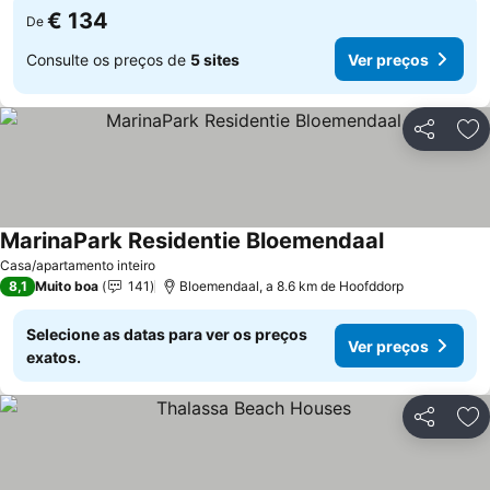
€ 134
De
Consulte os preços de
5 sites
Ver preços
Partilhar
Ad
MarinaPark Residentie Bloemendaal
Casa/apartamento inteiro
8,1
Muito boa
141
Bloemendaal, a 8.6 km de Hoofddorp
Selecione as datas para ver os preços
Ver preços
exatos.
Partilhar
Ad