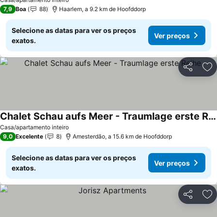
7,9
Boa
88
Haarlem, a 9.2 km de Hoofddorp
Selecione as datas para ver os preços
Ver preços
exatos.
Partilhar
Ad
Chalet Schau aufs Meer - Traumlage erste Reihe
Casa/apartamento inteiro
9,0
Excelente
8
Amesterdão, a 15.6 km de Hoofddorp
Selecione as datas para ver os preços
Ver preços
exatos.
Partilhar
Ad