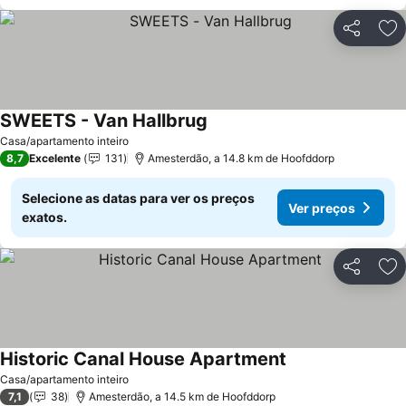
Partilhar
Ad
SWEETS - Van Hallbrug
Casa/apartamento inteiro
8,7
Excelente
131
Amesterdão, a 14.8 km de Hoofddorp
Selecione as datas para ver os preços
Ver preços
exatos.
Partilhar
Ad
Historic Canal House Apartment
Casa/apartamento inteiro
7,1
38
Amesterdão, a 14.5 km de Hoofddorp