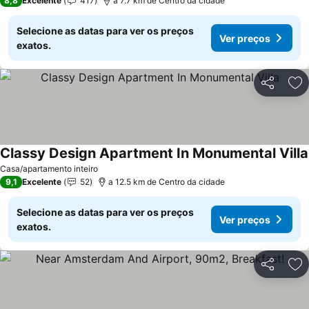
8,8
Excelente
417
a 7.7 km de Centro da cidade
Selecione as datas para ver os preços
Ver preços
exatos.
Partilhar
Ad
Classy Design Apartment In Monumental Villa
Casa/apartamento inteiro
9,1
Excelente
52
a 12.5 km de Centro da cidade
Selecione as datas para ver os preços
Ver preços
exatos.
Partilhar
Ad