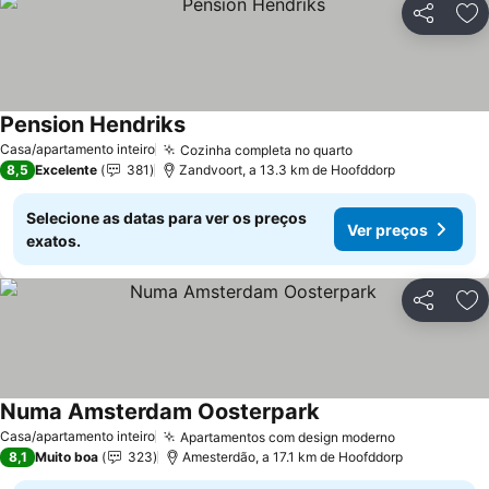
Partilhar
Ad
Pension Hendriks
Casa/apartamento inteiro
Cozinha completa no quarto
8,5
Excelente
381
Zandvoort, a 13.3 km de Hoofddorp
Selecione as datas para ver os preços
Ver preços
exatos.
Partilhar
Ad
Numa Amsterdam Oosterpark
Casa/apartamento inteiro
Apartamentos com design moderno
8,1
Muito boa
323
Amesterdão, a 17.1 km de Hoofddorp