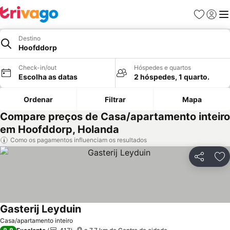
Favoritos
Iniciar
Me
Destino
Hoofddorp
Check-in/out
Hóspedes e quartos
Escolha as datas
2 hóspedes, 1 quarto.
Ordenar
Filtrar
Mapa
Compare preços de Casa/apartamento inteiro
em Hoofddorp, Holanda
Como os pagamentos influenciam os resultados
Partilhar
Ad
Gasterij Leyduin
Casa/apartamento inteiro