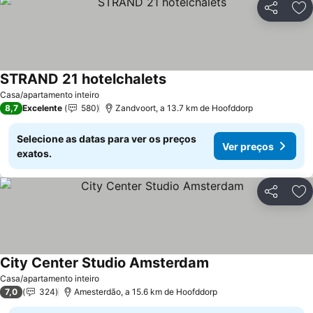
Partilhar
Ad
STRAND 21 hotelchalets
Casa/apartamento inteiro
8,7
Excelente
580
Zandvoort, a 13.7 km de Hoofddorp
Selecione as datas para ver os preços
Ver preços
exatos.
Partilhar
Ad
City Center Studio Amsterdam
Casa/apartamento inteiro
7,0
324
Amesterdão, a 15.6 km de Hoofddorp