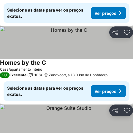
Selecione as datas para ver os preços
Ver preços
exatos.
Partilhar
Ad
Homes by the C
Casa/apartamento inteiro
9,1
Excelente
108
Zandvoort, a 13.3 km de Hoofddorp
Selecione as datas para ver os preços
Ver preços
exatos.
Partilhar
Ad