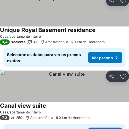
Partilhar
Ad
Unique Royal Basement residence
Casa/apartamento inteiro
9,4
Excelente
41
Amesterdão, a 16.0 km de Hoofddorp
Selecione as datas para ver os preços
Ver preços
exatos.
Partilhar
Ad
Canal view suite
Casa/apartamento inteiro
7,2
250
Amesterdão, a 16.0 km de Hoofddorp