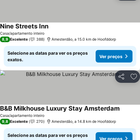
Nine Streets Inn
Casa/apartamento inteiro
8,9
Excelente
388
Amesterdão, a 15.0 km de Hoofddorp
Selecione as datas para ver os preços
Ver preços
exatos.
Partilhar
Ad
B&B Milkhouse Luxury Stay Amsterdam
Casa/apartamento inteiro
9,8
Excelente
270
Amesterdão, a 14.8 km de Hoofddorp
Selecione as datas para ver os preços
Ver preços