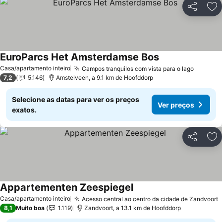
Partilhar
Ad
EuroParcs Het Amsterdamse Bos
Casa/apartamento inteiro
Campos tranquilos com vista para o lago
7,2
5.146
Amstelveen, a 9.1 km de Hoofddorp
Selecione as datas para ver os preços
Ver preços
exatos.
Partilhar
Ad
Appartementen Zeespiegel
Casa/apartamento inteiro
Acesso central ao centro da cidade de Zandvoort
8,1
Muito boa
1.119
Zandvoort, a 13.1 km de Hoofddorp