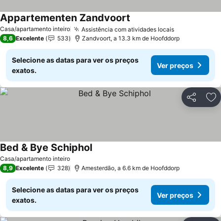
Appartementen Zandvoort
Casa/apartamento inteiro
Assistência com atividades locais
8,6
Excelente
533
Zandvoort, a 13.3 km de Hoofddorp
Selecione as datas para ver os preços
Ver preços
exatos.
Partilhar
Ad
Bed & Bye Schiphol
Casa/apartamento inteiro
8,9
Excelente
328
Amesterdão, a 6.6 km de Hoofddorp
Selecione as datas para ver os preços
Ver preços
exatos.