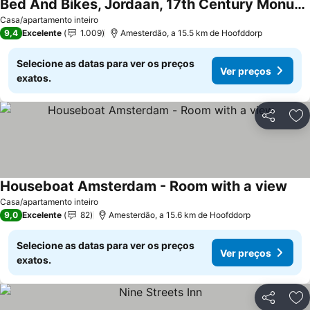
Bed And Bikes, Jordaan, 17th Century Monument, Amsterdam, Groundfloor
Casa/apartamento inteiro
9,4
Excelente
1.009
Amesterdão, a 15.5 km de Hoofddorp
Selecione as datas para ver os preços
Ver preços
exatos.
Partilhar
Ad
Houseboat Amsterdam - Room with a view
Casa/apartamento inteiro
9,0
Excelente
82
Amesterdão, a 15.6 km de Hoofddorp
Selecione as datas para ver os preços
Ver preços
exatos.
Partilhar
Ad