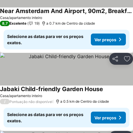
Near Amsterdam And Airport, 90m2, Breakfast!
Casa/apartamento inteiro
8,7
Excelente
19
a 0.7 km de Centro da cidade
Selecione as datas para ver os preços
Ver preços
exatos.
Partilhar
Ad
Jabaki Child-friendly Garden House
Casa/apartamento inteiro
/
a 0.5 km de Centro da cidade
Pontuação não disponível
Selecione as datas para ver os preços
Ver preços
exatos.