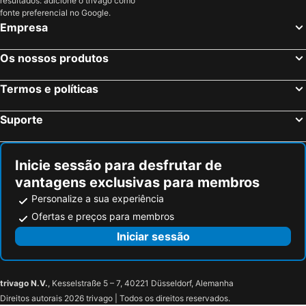
resultados: adicione o trivago como
fonte preferencial no Google.
SWEETS - Van Hallbrug
Mart
Empresa
Trendy Jordaan Apartment
City Centre Loft Amsterdam
Rooftop Retreat
Amsterdam-Houseboat-Amstel
Os nossos produtos
Bed & Breakfast The 9 Streets
EMPIRIC Keizersgracht
Termos e políticas
Westerpark Suites
Luxury City Center Stay
Penthouse Canal By Harbour Suites
Rooms & Co
Suporte
Amazing Houseboat On The Amstel River
Cityden Centre Serviced Apartments
Bickersbed
Stylish Apartment Next To The Amstel River - Unit A
Inicie sessão para desfrutar de
B&b Midtown Amsterdam
vantagens exclusivas para membros
Personalize a sua experiência
Ofertas e preços para membros
Iniciar sessão
trivago N.V.
, Kesselstraße 5 – 7, 40221 Düsseldorf, Alemanha
Direitos autorais 2026 trivago | Todos os direitos reservados.