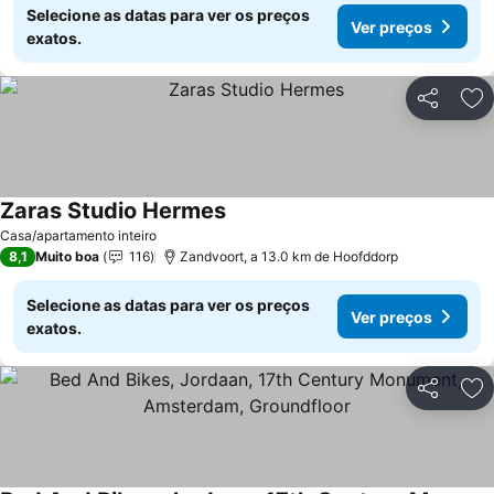
Selecione as datas para ver os preços
Ver preços
exatos.
Partilhar
Ad
Zaras Studio Hermes
Casa/apartamento inteiro
8,1
Muito boa
116
Zandvoort, a 13.0 km de Hoofddorp
Selecione as datas para ver os preços
Ver preços
exatos.
Partilhar
Ad