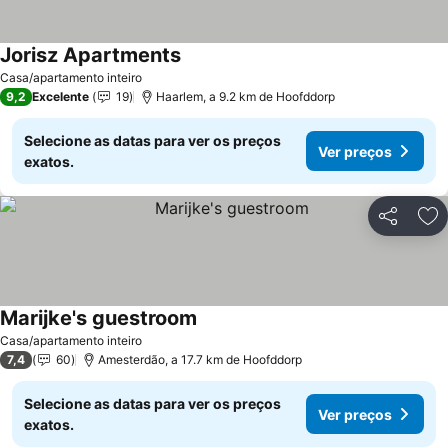
Jorisz Apartments
Casa/apartamento inteiro
9,2
Excelente
19
Haarlem, a 9.2 km de Hoofddorp
Selecione as datas para ver os preços
Ver preços
exatos.
Partilhar
Ad
Marijke's guestroom
Casa/apartamento inteiro
7,4
60
Amesterdão, a 17.7 km de Hoofddorp
Selecione as datas para ver os preços
Ver preços
exatos.