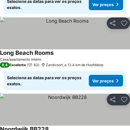
Selecione as datas para ver os preços
Ver preços
exatos.
Partilhar
Ad
Long Beach Rooms
Casa/apartamento inteiro
9,4
Excelente
63
Zandvoort, a 13.4 km de Hoofddorp
Selecione as datas para ver os preços
Ver preços
exatos.
Partilhar
Ad
Noordwijk BB228