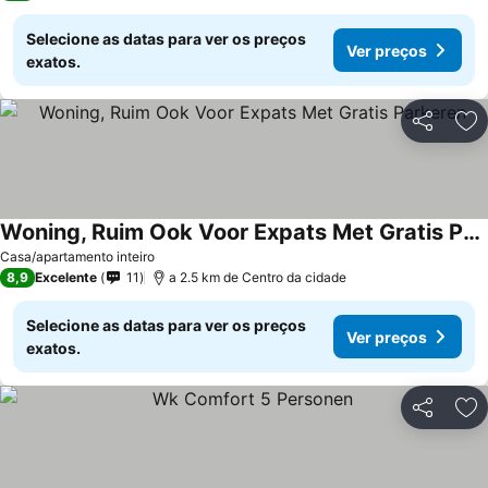
Selecione as datas para ver os preços
Ver preços
exatos.
Partilhar
Ad
Woning, Ruim Ook Voor Expats Met Gratis Parkeren
Casa/apartamento inteiro
8,9
Excelente
11
a 2.5 km de Centro da cidade
Selecione as datas para ver os preços
Ver preços
exatos.
Partilhar
Ad