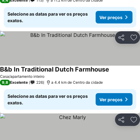
9,4
Excelente
115
a 11.2 km de Centro da cidade
Selecione as datas para ver os preços
Ver preços
exatos.
Partilhar
Ad
B&b In Traditional Dutch Farmhouse
Casa/apartamento inteiro
9,8
Excelente
226
a 4.4 km de Centro da cidade
Selecione as datas para ver os preços
Ver preços
exatos.
Partilhar
Ad