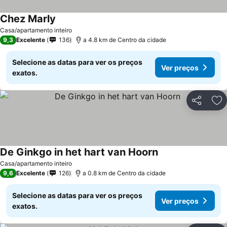
Chez Marly
Casa/apartamento inteiro
9,3
Excelente
136
a 4.8 km de Centro da cidade
Selecione as datas para ver os preços
Ver preços
exatos.
Partilhar
Ad
De Ginkgo in het hart van Hoorn
Casa/apartamento inteiro
9,6
Excelente
126
a 0.8 km de Centro da cidade
Selecione as datas para ver os preços
Ver preços
exatos.