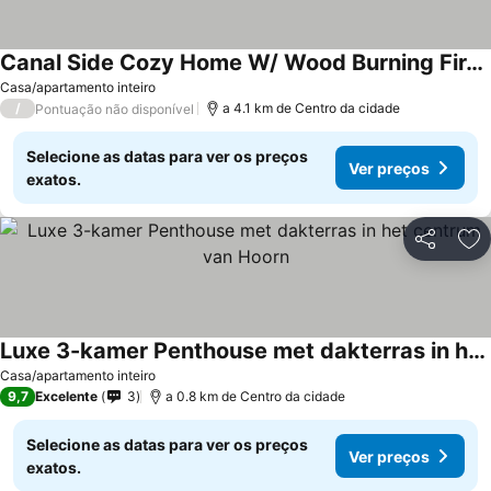
Canal Side Cozy Home W/ Wood Burning Fireplace
Casa/apartamento inteiro
/
a 4.1 km de Centro da cidade
Pontuação não disponível
Selecione as datas para ver os preços
Ver preços
exatos.
Partilhar
Ad
Luxe 3-kamer Penthouse met dakterras in het centrum van Hoorn
Casa/apartamento inteiro
9,7
Excelente
3
a 0.8 km de Centro da cidade
Selecione as datas para ver os preços
Ver preços
exatos.