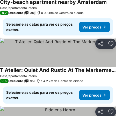
City-beach apartment nearby Amsterdam
Casa/apartamento inteiro
8,7
Excelente
30
a 0.8 km de Centro da cidade
Selecione as datas para ver os preços
Ver preços
exatos.
Partilhar
Ad
T Atelier: Quiet And Rustic At The Markermeer
Casa/apartamento inteiro
9,5
Excelente
95
a 4.2 km de Centro da cidade
Selecione as datas para ver os preços
Ver preços
exatos.
Partilhar
Ad