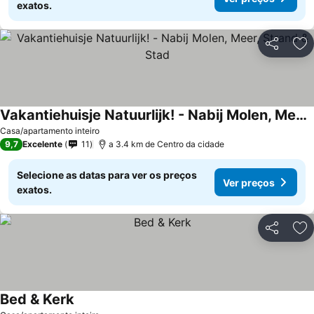
exatos.
Partilhar
Ad
Vakantiehuisje Natuurlijk! - Nabij Molen, Meer, Strand & Stad
Casa/apartamento inteiro
9,7
Excelente
11
a 3.4 km de Centro da cidade
Selecione as datas para ver os preços
Ver preços
exatos.
Partilhar
Ad
Bed & Kerk