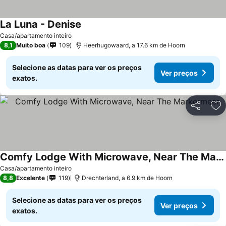
La Luna - Denise
Casa/apartamento inteiro
8,1
Muito boa
109
Heerhugowaard, a 17.6 km de Hoorn
Selecione as datas para ver os preços
Ver preços
exatos.
Partilhar
Ad
Comfy Lodge With Microwave, Near The Markermeer
Casa/apartamento inteiro
8,8
Excelente
119
Drechterland, a 6.9 km de Hoorn
Selecione as datas para ver os preços
Ver preços
exatos.