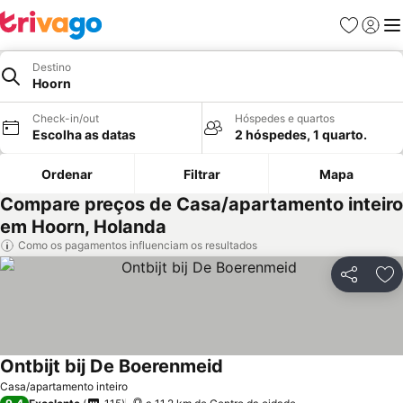
Favoritos
Iniciar
Me
Destino
Hoorn
Check-in/out
Hóspedes e quartos
Escolha as datas
2 hóspedes, 1 quarto.
Ordenar
Filtrar
Mapa
Compare preços de Casa/apartamento inteiro
em Hoorn, Holanda
Como os pagamentos influenciam os resultados
Partilhar
Ad
Ontbijt bij De Boerenmeid
Casa/apartamento inteiro