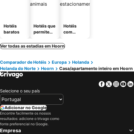
Hotéis
Hotéis que
Hotéis
baratos
permitem
com
animais
estaciona
mento
Ver todas as estadias em Hoorn
Comparador de Hotéis
Europa
Holanda
Holanda do Norte
Hoorn
Casa/apartamento inteiro em Hoorn
Facebook
Twitter
Insta
Yo
Selecione o seu país
Adicionar no Google
Encontre facilmente os nossos
resultados: adicione o trivago como
fonte preferencial no Google.
Empresa