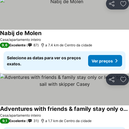
Partilhar
Ad
Nabij de Molen
Casa/apartamento inteiro
9,6
Excelente
87
a 7.4 km de Centro da cidade
Selecione as datas para ver os preços
Ver preços
exatos.
Partilhar
Ad
Adventures with friends & family stay only or learn to set sail with skipper Casey
Casa/apartamento inteiro
9,1
Excelente
31
a 1.7 km de Centro da cidade