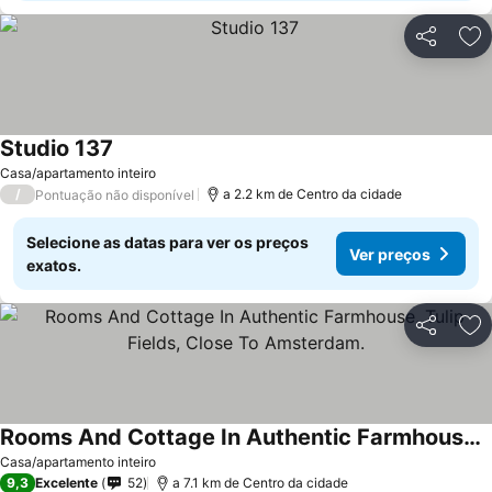
Partilhar
Ad
Studio 137
Casa/apartamento inteiro
/
a 2.2 km de Centro da cidade
Pontuação não disponível
Selecione as datas para ver os preços
Ver preços
exatos.
Partilhar
Ad
Rooms And Cottage In Authentic Farmhouse, Tulip Fields, Close To Amsterdam.
Casa/apartamento inteiro
9,3
Excelente
52
a 7.1 km de Centro da cidade