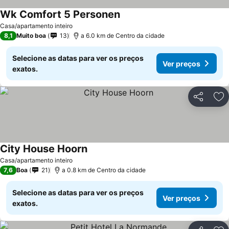
Wk Comfort 5 Personen
Casa/apartamento inteiro
8,1
Muito boa
13
a 6.0 km de Centro da cidade
Selecione as datas para ver os preços
Ver preços
exatos.
Partilhar
Ad
City House Hoorn
Casa/apartamento inteiro
7,6
Boa
21
a 0.8 km de Centro da cidade
Selecione as datas para ver os preços
Ver preços
exatos.