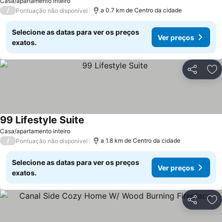
Casa/apartamento inteiro
/
a 0.7 km de Centro da cidade
Pontuação não disponível
Selecione as datas para ver os preços
Ver preços
exatos.
Partilhar
Ad
99 Lifestyle Suite
Casa/apartamento inteiro
/
a 1.8 km de Centro da cidade
Pontuação não disponível
Selecione as datas para ver os preços
Ver preços
exatos.
Partilhar
Ad