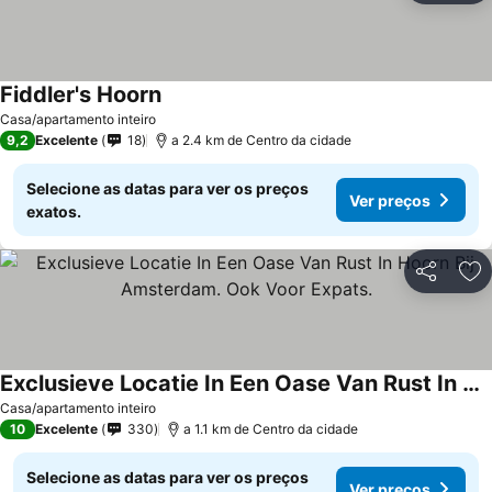
Fiddler's Hoorn
Casa/apartamento inteiro
9,2
Excelente
18
a 2.4 km de Centro da cidade
Selecione as datas para ver os preços
Ver preços
exatos.
Partilhar
Ad
Exclusieve Locatie In Een Oase Van Rust In Hoorn Bij Amsterdam. Ook Voor Expats.
Casa/apartamento inteiro
10
Excelente
330
a 1.1 km de Centro da cidade
Selecione as datas para ver os preços
Ver preços