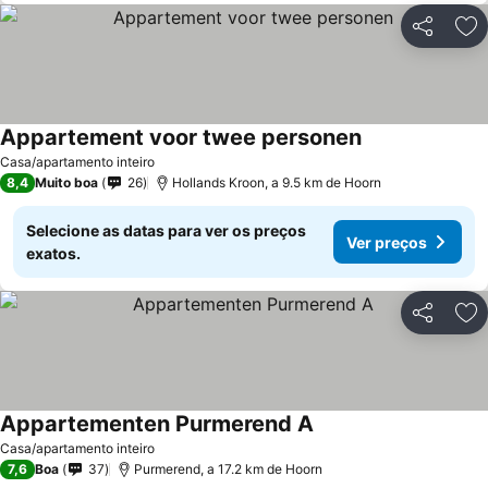
Partilhar
Ad
Appartement voor twee personen
Casa/apartamento inteiro
8,4
Muito boa
26
Hollands Kroon, a 9.5 km de Hoorn
Selecione as datas para ver os preços
Ver preços
exatos.
Partilhar
Ad
Appartementen Purmerend A
Casa/apartamento inteiro
7,6
Boa
37
Purmerend, a 17.2 km de Hoorn