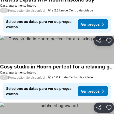
Casa/apartamento inteiro
/
a 2.2 km de Centro da cidade
Pontuação não disponível
Selecione as datas para ver os preços
Ver preços
exatos.
Partilhar
Ad
Cosy studio in Hoorn perfect for a relaxing getaway
Casa/apartamento inteiro
/
a 1.0 km de Centro da cidade
Pontuação não disponível
Selecione as datas para ver os preços
Ver preços
exatos.
Partilhar
Ad