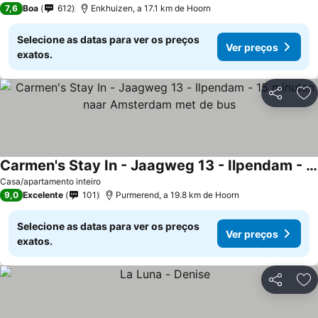
7,6
Boa
612
Enkhuizen, a 17.1 km de Hoorn
Selecione as datas para ver os preços
Ver preços
exatos.
Partilhar
Ad
Carmen's Stay In - Jaagweg 13 - Ilpendam - 15 minuten naar Amsterdam met de bus
Casa/apartamento inteiro
9,0
Excelente
101
Purmerend, a 19.8 km de Hoorn
Selecione as datas para ver os preços
Ver preços
exatos.
Partilhar
Ad