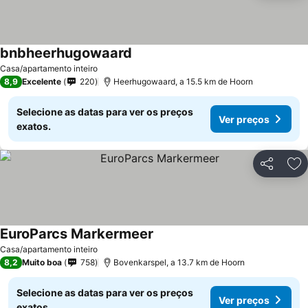
bnbheerhugowaard
Casa/apartamento inteiro
8,9
Excelente
220
Heerhugowaard, a 15.5 km de Hoorn
Selecione as datas para ver os preços
Ver preços
exatos.
Partilhar
Ad
EuroParcs Markermeer
Casa/apartamento inteiro
8,2
Muito boa
758
Bovenkarspel, a 13.7 km de Hoorn
Selecione as datas para ver os preços
Ver preços
exatos.