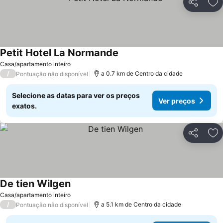
Partilhar
Ad
Petit Hotel La Normande
Casa/apartamento inteiro
/
a 0.7 km de Centro da cidade
Pontuação não disponível
Selecione as datas para ver os preços
Ver preços
exatos.
Partilhar
Ad
De tien Wilgen
Casa/apartamento inteiro
/
a 5.1 km de Centro da cidade
Pontuação não disponível