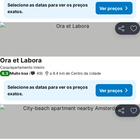
Selecione as datas para ver os preços
Ver preços
exatos.
Partilhar
Ad
Ora et Labora
Casa/apartamento inteiro
8,3
Muito boa
49
a 8.4 km de Centro da cidade
Selecione as datas para ver os preços
Ver preços
exatos.
Partilhar
Ad