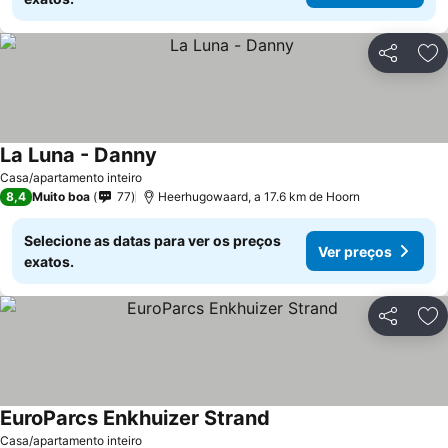
Partilhar
Ad
La Luna - Danny
Casa/apartamento inteiro
8,4
Muito boa
77
Heerhugowaard, a 17.6 km de Hoorn
Selecione as datas para ver os preços
Ver preços
exatos.
Partilhar
Ad
EuroParcs Enkhuizer Strand
Casa/apartamento inteiro