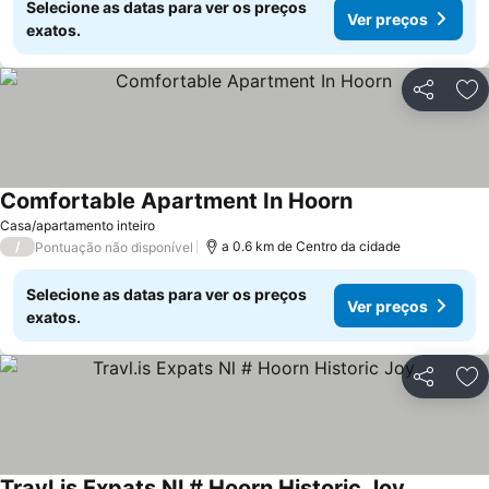
Selecione as datas para ver os preços
Ver preços
exatos.
Partilhar
Ad
Comfortable Apartment In Hoorn
Casa/apartamento inteiro
/
a 0.6 km de Centro da cidade
Pontuação não disponível
Selecione as datas para ver os preços
Ver preços
exatos.
Partilhar
Ad
Travl.is Expats Nl # Hoorn Historic Joy