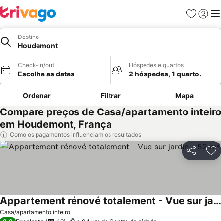
Favoritos
Iniciar
Me
Destino
Houdemont
Check-in/out
Hóspedes e quartos
Escolha as datas
2 hóspedes, 1 quarto.
Ordenar
Filtrar
Mapa
Compare preços de Casa/apartamento inteiro
em Houdemont, França
Como os pagamentos influenciam os resultados
Partilhar
Ad
Appartement rénové totalement - Vue sur jardin - 52 m²
Casa/apartamento inteiro