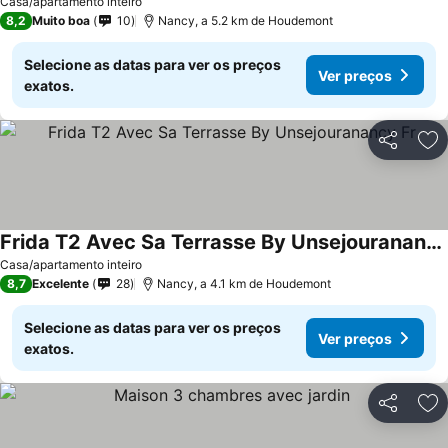
Casa/apartamento inteiro
8,2
Muito boa
10
Nancy, a 5.2 km de Houdemont
Selecione as datas para ver os preços
Ver preços
exatos.
Partilhar
Ad
Frida T2 Avec Sa Terrasse By Unsejouranancy Fr
Casa/apartamento inteiro
8,7
Excelente
28
Nancy, a 4.1 km de Houdemont
Selecione as datas para ver os preços
Ver preços
exatos.
Partilhar
Ad