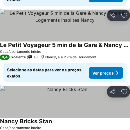
Partilhar
Ad
Le Petit Voyageur 5 min de la Gare & Nancy Thermal Logements Insolites Nancy
Casa/apartamento inteiro
9,4
Excelente
18
Nancy, a 4.2 km de Houdemont
Selecione as datas para ver os preços
Ver preços
exatos.
Partilhar
Ad
Nancy Bricks Stan
Casa/apartamento inteiro