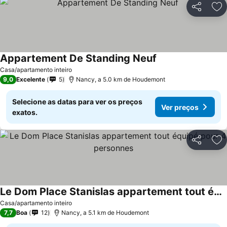
Partilhar
Ad
Appartement De Standing Neuf
Casa/apartamento inteiro
9,0
Excelente
5
Nancy, a 5.0 km de Houdemont
Selecione as datas para ver os preços
Ver preços
exatos.
Partilhar
Ad
Le Dom Place Stanislas appartement tout équipé pour 4 personnes
Casa/apartamento inteiro
7,7
Boa
12
Nancy, a 5.1 km de Houdemont