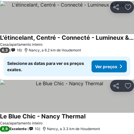
Partilhar
Ad
L'étincelant, Centré - Connecté - Lumineux & Cosy
Casa/apartamento inteiro
6,3
16
Nancy, a 6.2 km de Houdemont
Selecione as datas para ver os preços
Ver preços
exatos.
Partilhar
Ad
Le Blue Chic - Nancy Thermal
Casa/apartamento inteiro
8,9
Excelente
10
Nancy, a 3.3 km de Houdemont