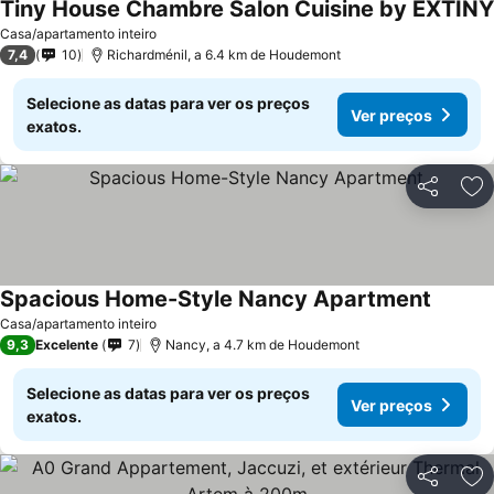
Tiny House Chambre Salon Cuisine by EXTINY
Casa/apartamento inteiro
7,4
10
Richardménil, a 6.4 km de Houdemont
Selecione as datas para ver os preços
Ver preços
exatos.
Partilhar
Ad
Spacious Home-Style Nancy Apartment
Casa/apartamento inteiro
9,3
Excelente
7
Nancy, a 4.7 km de Houdemont
Selecione as datas para ver os preços
Ver preços
exatos.
Partilhar
Ad