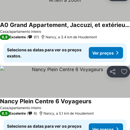
A0 Grand Appartement, Jaccuzi, et extérieur Thermal Artem à 200m
Casa/apartamento inteiro
8,8
Excelente
97
Nancy, a 3.4 km de Houdemont
Selecione as datas para ver os preços
Ver preços
exatos.
Partilhar
Ad
Nancy Plein Centre 6 Voyageurs
Casa/apartamento inteiro
8,5
Excelente
6
Nancy, a 5.1 km de Houdemont
Selecione as datas para ver os preços
Ver preços