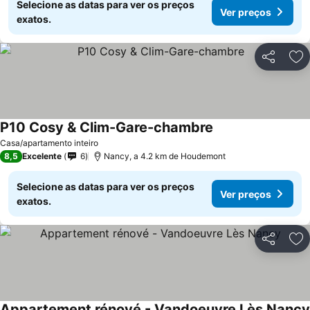
Selecione as datas para ver os preços
Ver preços
exatos.
Partilhar
Ad
P10 Cosy & Clim-Gare-chambre
Casa/apartamento inteiro
8,5
Excelente
6
Nancy, a 4.2 km de Houdemont
Selecione as datas para ver os preços
Ver preços
exatos.
Partilhar
Ad
Appartement rénové - Vandoeuvre Lès Nancy