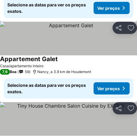
Selecione as datas para ver os preços
Ver preços
exatos.
Partilhar
Ad
Appartement Galet
Casa/apartamento inteiro
7,6
Boa
59
Nancy, a 3.9 km de Houdemont
Selecione as datas para ver os preços
Ver preços
exatos.
Partilhar
Ad