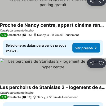
Partilhar
Ad
Proche de Nancy centre, appart cinéma rénové avec parking gratuit
Casa/apartamento inteiro
9,5
Excelente
25
Nancy, a 3.8 km de Houdemont
Selecione as datas para ver os preços
Ver preços
exatos.
Partilhar
Ad
Les perchoirs de Stanislas 2 - logement de standing hyper centre
Casa/apartamento inteiro
9,3
Excelente
11
Nancy, a 5.1 km de Houdemont