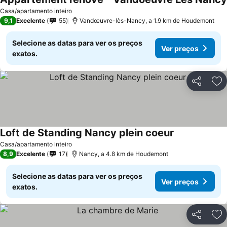
Casa/apartamento inteiro
9,1
Excelente
55
Vandœuvre-lès-Nancy, a 1.9 km de Houdemont
Selecione as datas para ver os preços
Ver preços
exatos.
Partilhar
Ad
Loft de Standing Nancy plein coeur
Casa/apartamento inteiro
8,9
Excelente
17
Nancy, a 4.8 km de Houdemont
Selecione as datas para ver os preços
Ver preços
exatos.
Partilhar
Ad