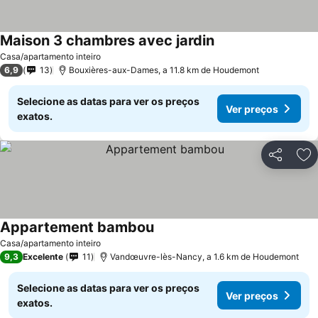
Maison 3 chambres avec jardin
Casa/apartamento inteiro
6,9
13
Bouxières-aux-Dames, a 11.8 km de Houdemont
Selecione as datas para ver os preços
Ver preços
exatos.
Partilhar
Ad
Appartement bambou
Casa/apartamento inteiro
9,3
Excelente
11
Vandœuvre-lès-Nancy, a 1.6 km de Houdemont
Selecione as datas para ver os preços
Ver preços
exatos.