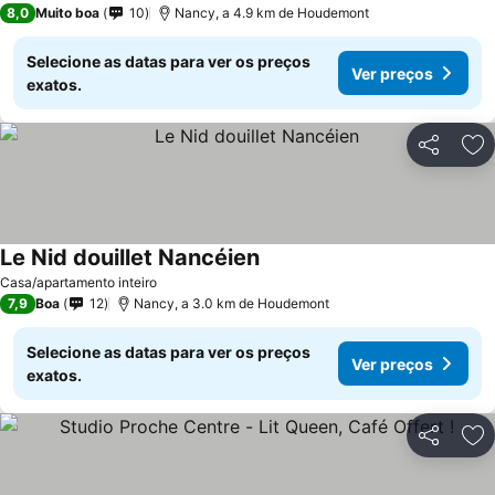
8,0
Muito boa
10
Nancy, a 4.9 km de Houdemont
Selecione as datas para ver os preços
Ver preços
exatos.
Partilhar
Ad
Le Nid douillet Nancéien
Casa/apartamento inteiro
7,9
Boa
12
Nancy, a 3.0 km de Houdemont
Selecione as datas para ver os preços
Ver preços
exatos.
Partilhar
Ad