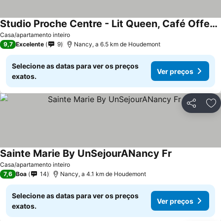
Studio Proche Centre - Lit Queen, Café Offert !
Casa/apartamento inteiro
9,7
Excelente
9
Nancy, a 6.5 km de Houdemont
Selecione as datas para ver os preços
Ver preços
exatos.
Partilhar
Ad
Sainte Marie By UnSejourANancy Fr
Casa/apartamento inteiro
7,6
Boa
14
Nancy, a 4.1 km de Houdemont
Selecione as datas para ver os preços
Ver preços
exatos.