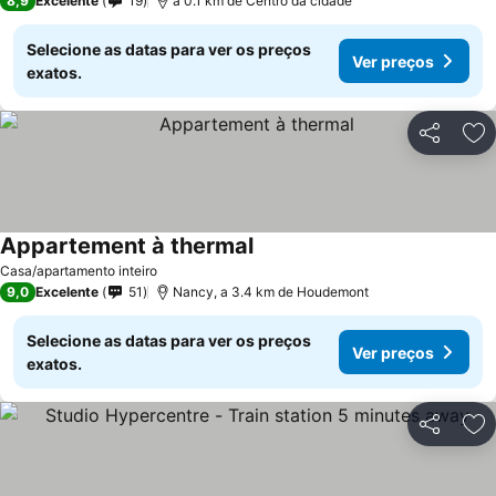
8,9
Excelente
19
a 0.1 km de Centro da cidade
Selecione as datas para ver os preços
Ver preços
exatos.
Partilhar
Ad
Appartement à thermal
Casa/apartamento inteiro
9,0
Excelente
51
Nancy, a 3.4 km de Houdemont
Selecione as datas para ver os preços
Ver preços
exatos.
Partilhar
Ad