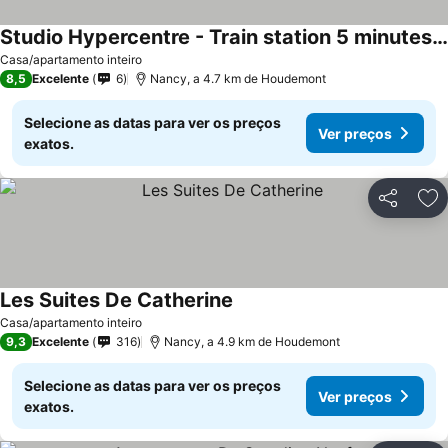
Studio Hypercentre - Train station 5 minutes away
Casa/apartamento inteiro
8,5
Excelente
6
Nancy, a 4.7 km de Houdemont
Selecione as datas para ver os preços
Ver preços
exatos.
Partilhar
Ad
Les Suites De Catherine
Casa/apartamento inteiro
9,3
Excelente
316
Nancy, a 4.9 km de Houdemont
Selecione as datas para ver os preços
Ver preços
exatos.