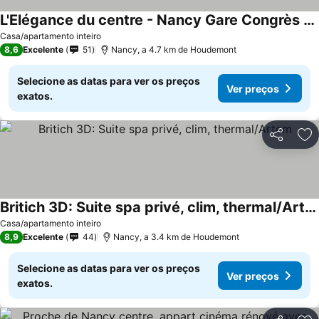
L'Elégance du centre - Nancy Gare Congrès - PARKING - T3
Casa/apartamento inteiro
8,6
Excelente
51
Nancy, a 4.7 km de Houdemont
Selecione as datas para ver os preços
Ver preços
exatos.
Partilhar
Ad
Britich 3D: Suite spa privé, clim, thermal/Artem
Casa/apartamento inteiro
8,9
Excelente
44
Nancy, a 3.4 km de Houdemont
Selecione as datas para ver os preços
Ver preços
exatos.