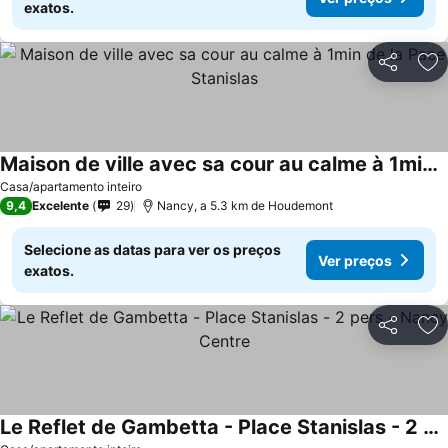
exatos.
Partilhar
Ad
Maison de ville avec sa cour au calme à 1min de la Pace Stanislas
Casa/apartamento inteiro
9,4
Excelente
29
Nancy, a 5.3 km de Houdemont
Selecione as datas para ver os preços
Ver preços
exatos.
Partilhar
Ad
Le Reflet de Gambetta - Place Stanislas - 2 pers - Nancy Centre