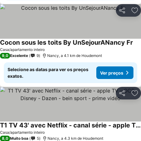
Partilhar
Ad
Cocon sous les toits By UnSejourANancy Fr
Casa/apartamento inteiro
9,0
Excelente
9
Nancy, a 4.1 km de Houdemont
Selecione as datas para ver os preços
Ver preços
exatos.
Partilhar
Ad
T1 TV 43' avec Netflix - canal série - apple TV - OCS - Disney - Dazen - bein sport - prime vidéo
Casa/apartamento inteiro
8,0
Muito boa
5
Nancy, a 4.3 km de Houdemont