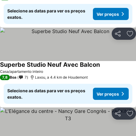
Selecione as datas para ver os preços
Ver preços
exatos.
Partilhar
Ad
Superbe Studio Neuf Avec Balcon
Casa/apartamento inteiro
7,8
Boa
7
Laxou, a 4.4 km de Houdemont
Selecione as datas para ver os preços
Ver preços
exatos.
Partilhar
Ad