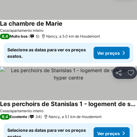
La chambre de Marie
Casa/apartamento inteiro
8,4
Muito boa
5
Nancy, a 5.0 km de Houdemont
Selecione as datas para ver os preços
Ver preços
exatos.
Partilhar
Ad
Les perchoirs de Stanislas 1 - logement de standing hyper centre
Casa/apartamento inteiro
9,4
Excelente
34
Nancy, a 5.1 km de Houdemont
Selecione as datas para ver os preços
Ver preços
exatos.