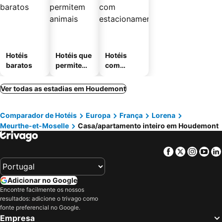
Hotéis
Hotéis que
Hotéis
baratos
permitem
com
animais
estaciona
mento
Ver todas as estadias em Houdemont
Comparador de Hotéis
Europa
França
Lorena
Meurthe-et-Moselle
Casa/apartamento inteiro em Houdemont
Facebook
Twitter
Insta
Yo
Adicionar no Google
Encontre facilmente os nossos
resultados: adicione o trivago como
fonte preferencial no Google.
Empresa