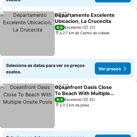
Departamento Excelente
Partilhar
Adicionar aos favoritos
Ubicacion, La Crucecita
Ver preços
9,6
Excelente
27
a 2.7 km de Centro da cidade
Selecione as datas para ver os preços
Ver preços
exatos.
Oceanfront Oasis Close
Partilhar
Adicionar aos favoritos
To Beach With Multiple
Onsite Pools
Ver preços
9,4
Excelente
61
a 0.2 km da praia