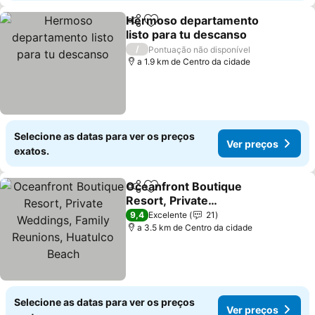
Hermoso departamento
Partilhar
Adicionar aos favoritos
listo para tu descanso
Ver preços
/
Pontuação não disponível
a 1.9 km de Centro da cidade
Selecione as datas para ver os preços
Ver preços
exatos.
Oceanfront Boutique
Partilhar
Adicionar aos favoritos
Resort, Private
Weddings, Family
Ver preços
9,4
Excelente
21
Reunions, Huatulco
a 3.5 km de Centro da cidade
Beach
Selecione as datas para ver os preços
Ver preços