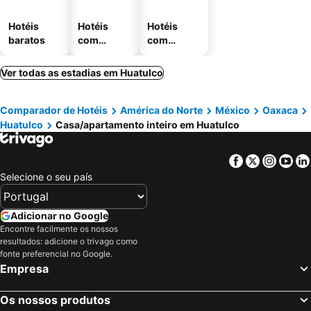
Hotéis
Hotéis
Hotéis
baratos
com
com
piscinas
estaciona
mento
Ver todas as estadias em Huatulco
Comparador de Hotéis
América do Norte
México
Oaxaca
Huatulco
Casa/apartamento inteiro em Huatulco
Facebook
Twitter
Insta
Yo
Selecione o seu país
Adicionar no Google
Encontre facilmente os nossos
resultados: adicione o trivago como
fonte preferencial no Google.
Empresa
Os nossos produtos