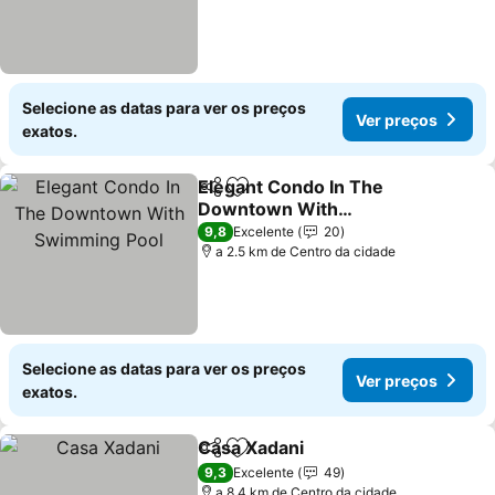
Selecione as datas para ver os preços
Ver preços
exatos.
Elegant Condo In The
Partilhar
Adicionar aos favoritos
Downtown With
Swimming Pool
Ver preços
9,8
Excelente
20
a 2.5 km de Centro da cidade
Selecione as datas para ver os preços
Ver preços
exatos.
Casa Xadani
Partilhar
Adicionar aos favoritos
Ver preços
9,3
Excelente
49
a 8.4 km de Centro da cidade