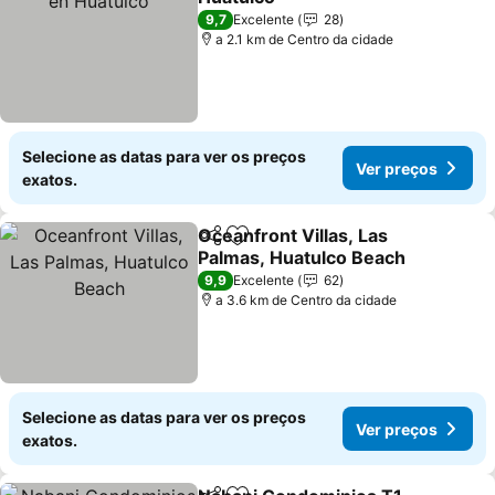
Ver preços
9,7
Excelente
28
a 2.1 km de Centro da cidade
Selecione as datas para ver os preços
Ver preços
exatos.
Oceanfront Villas, Las
Partilhar
Adicionar aos favoritos
Palmas, Huatulco Beach
Ver preços
9,9
Excelente
62
a 3.6 km de Centro da cidade
Selecione as datas para ver os preços
Ver preços
exatos.