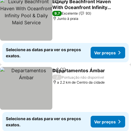
Luxury Beachfront Haven
Partilhar
Adicionar aos favoritos
With Oceanfront Infinity
Pool & Daily Maid Service
Ver preços
9,7
Excelente
93
Junto à praia
Selecione as datas para ver os preços
Ver preços
exatos.
Departamentos Ámbar
Partilhar
Adicionar aos favoritos
Ver
/
Pontuação não disponível
a 2.2 km de Centro da cidade
Selecione as datas para ver os preços
Ver preços
exatos.