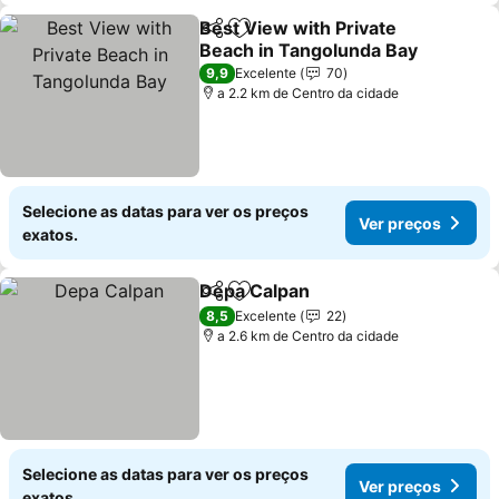
Best View with Private
Partilhar
Adicionar aos favoritos
Beach in Tangolunda Bay
Ver preços
9,9
Excelente
70
a 2.2 km de Centro da cidade
Selecione as datas para ver os preços
Ver preços
exatos.
Depa Calpan
Partilhar
Adicionar aos favoritos
Ver preços
8,5
Excelente
22
a 2.6 km de Centro da cidade
Selecione as datas para ver os preços
Ver preços
exatos.