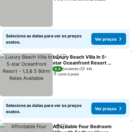
Selecione as datas para ver os preços
Ver preços
exatos.
Luxury Beach Villa In 5-
Partilhar
Adicionar aos favoritos
star Oceanfront Resort -
1,3,& 5 Bdrm Rates
Ver preços
9,4
Excelente
49
Available
Junto à praia
Selecione as datas para ver os preços
Ver preços
exatos.
Affordable Four Bedroom
Partilhar
Adicionar aos favoritos