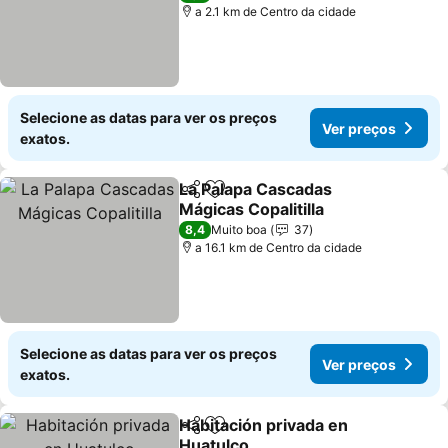
a 2.1 km de Centro da cidade
Selecione as datas para ver os preços
Ver preços
exatos.
La Palapa Cascadas
Partilhar
Adicionar aos favoritos
Mágicas Copalitilla
Ver preços
8,4
Muito boa
37
a 16.1 km de Centro da cidade
Selecione as datas para ver os preços
Ver preços
exatos.
Habitación privada en
Partilhar
Adicionar aos favoritos
Huatulco