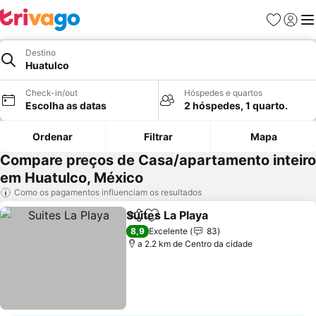
Favoritos
Iniciar
Me
Destino
Huatulco
Check-in/out
Hóspedes e quartos
Escolha as datas
2 hóspedes, 1 quarto.
Ordenar
Filtrar
Mapa
Compare preços de Casa/apartamento inteiro
em Huatulco, México
Como os pagamentos influenciam os resultados
Suites La Playa
Partilhar
Adicionar aos favoritos
Ver preços
8,9
Excelente
83
a 2.2 km de Centro da cidade