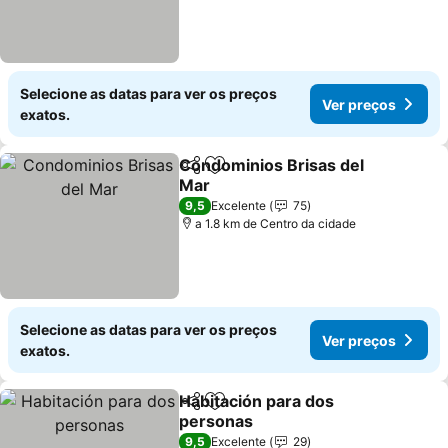
Selecione as datas para ver os preços
Ver preços
exatos.
Condominios Brisas del
Partilhar
Adicionar aos favoritos
Mar
Ver preços
9,5
Excelente
75
a 1.8 km de Centro da cidade
Selecione as datas para ver os preços
Ver preços
exatos.
Habitación para dos
Partilhar
Adicionar aos favoritos
personas
Ver preços
9,5
Excelente
29