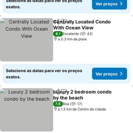
Selecione as datas para ver os preços
Ver preços
exatos.
Centrally Located Condo
Partilhar
Adicionar aos favoritos
With Ocean View
Ver preços
9,1
Excelente
42
a 0.3 km da praia
Selecione as datas para ver os preços
Ver preços
exatos.
Luxury 2 bedroom condo
Partilhar
Adicionar aos favoritos
by the beach
Ver preços
7,8
Boa
17
a 1.3 km de Centro da cidade