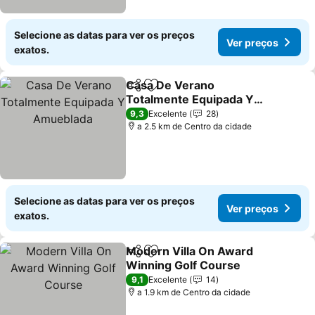
Selecione as datas para ver os preços
Ver preços
exatos.
Casa De Verano
Partilhar
Adicionar aos favoritos
Totalmente Equipada Y
Amueblada
Ver preços
9,3
Excelente
28
a 2.5 km de Centro da cidade
Selecione as datas para ver os preços
Ver preços
exatos.
Modern Villa On Award
Partilhar
Adicionar aos favoritos
Winning Golf Course
Ver preços
9,1
Excelente
14
a 1.9 km de Centro da cidade