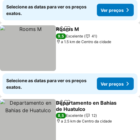
Selecione as datas para ver os preços
Ver preços
exatos.
Rooms M
Partilhar
Adicionar aos favoritos
Ver preços
9,5
Excelente
41
a 1.5 km de Centro da cidade
Selecione as datas para ver os preços
Ver preços
exatos.
Departamento en Bahias
Partilhar
Adicionar aos favoritos
de Huatulco
Ver preços
8,5
Excelente
12
a 2.5 km de Centro da cidade