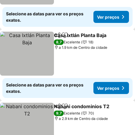
Selecione as datas para ver os preços
Ver preços
exatos.
Casa Ixtlán Planta Baja
Partilhar
Adicionar aos favoritos
Ver
8,7
Excelente
18
a 1.9 km de Centro da cidade
Selecione as datas para ver os preços
Ver preços
exatos.
Nabani condominios T2
Partilhar
Adicionar aos favoritos
Ve
9,7
Excelente
70
a 2.9 km de Centro da cidade