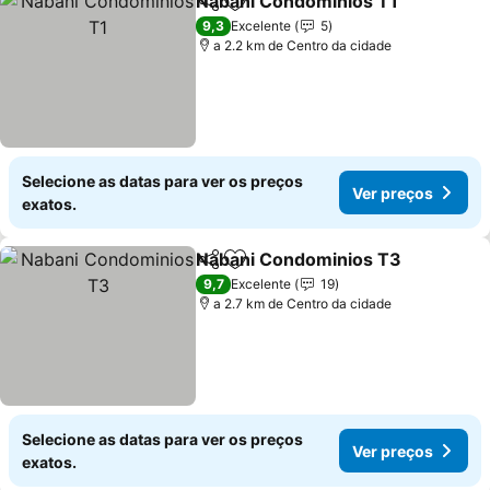
Nabani Condominios T1
Partilhar
Adicionar aos favoritos
Ve
9,3
Excelente
5
a 2.2 km de Centro da cidade
Selecione as datas para ver os preços
Ver preços
exatos.
Nabani Condominios T3
Partilhar
Adicionar aos favoritos
Ve
9,7
Excelente
19
a 2.7 km de Centro da cidade
Selecione as datas para ver os preços
Ver preços
exatos.