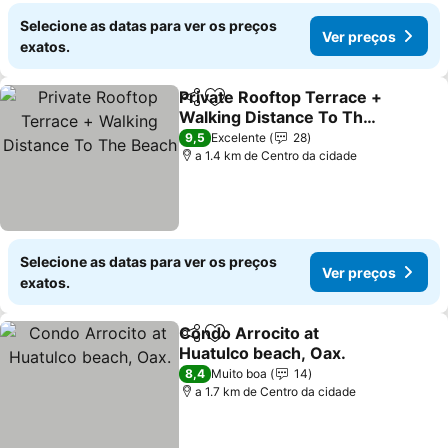
Selecione as datas para ver os preços
Ver preços
exatos.
Private Rooftop Terrace +
Partilhar
Adicionar aos favoritos
Walking Distance To The
Beach
Ver preços
9,5
Excelente
28
a 1.4 km de Centro da cidade
Selecione as datas para ver os preços
Ver preços
exatos.
Condo Arrocito at
Partilhar
Adicionar aos favoritos
Huatulco beach, Oax.
Ver preços
8,4
Muito boa
14
a 1.7 km de Centro da cidade