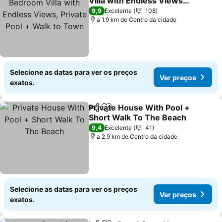
Villa with Endless Views,
Private Pool + Walk to
Ver preços
9,9
Excelente
108
Town
a 1.9 km de Centro da cidade
Selecione as datas para ver os preços
Ver preços
exatos.
Private House With Pool +
Partilhar
Adicionar aos favoritos
Short Walk To The Beach
Ver preços
9,4
Excelente
41
a 2.9 km de Centro da cidade
Selecione as datas para ver os preços
Ver preços
exatos.