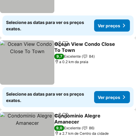
Selecione as datas para ver os preços
Ver preços
exatos.
Ocean View Condo Close
Partilhar
Adicionar aos favoritos
To Town
Ver preços
9,7
Excelente
84
a 0.2 km da praia
Selecione as datas para ver os preços
Ver preços
exatos.
Condominio Alegre
Partilhar
Adicionar aos favoritos
Amanecer
Ver preços
9,0
Excelente
86
a 2.7 km de Centro da cidade