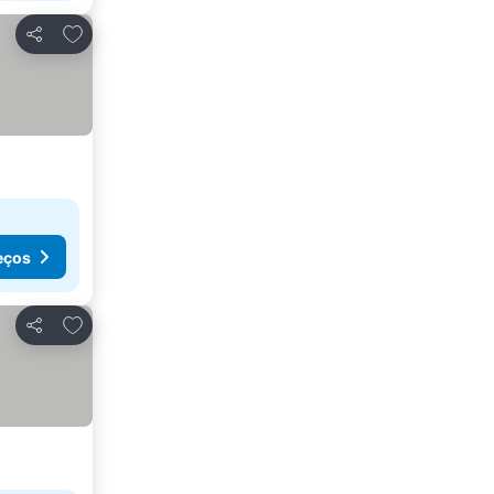
Adicionar aos favoritos
Partilhar
eços
Adicionar aos favoritos
Partilhar