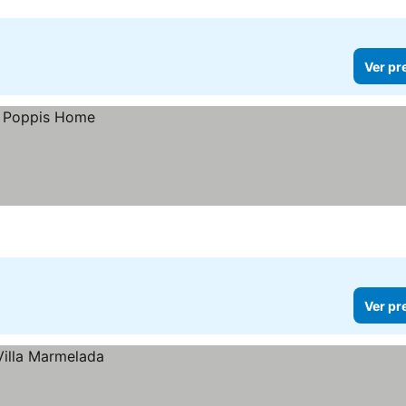
Ver pr
Ver pr