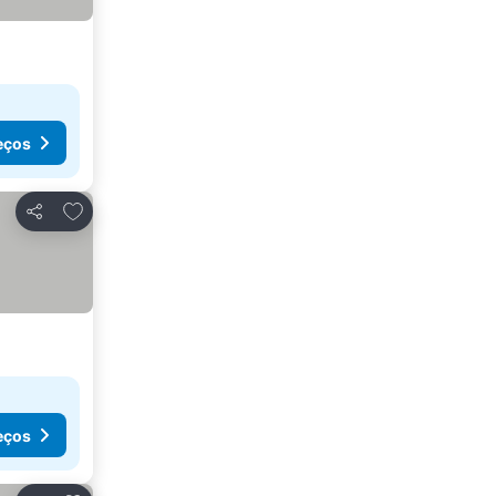
eços
Adicionar aos favoritos
Partilhar
eços