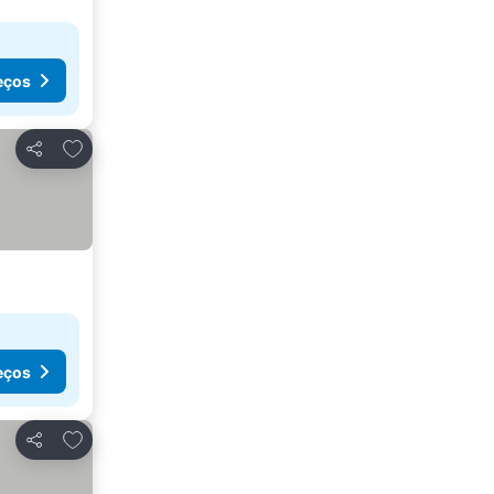
eços
Adicionar aos favoritos
Partilhar
eços
Adicionar aos favoritos
Partilhar