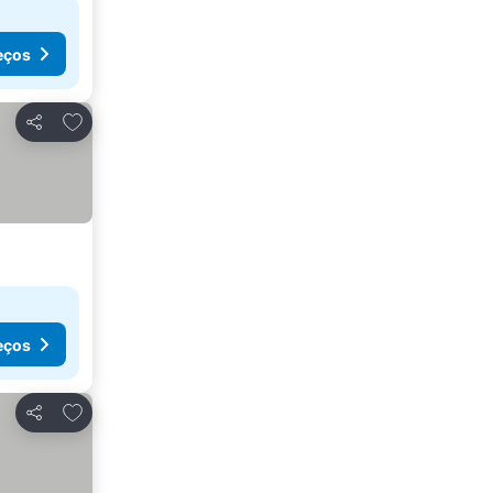
eços
Adicionar aos favoritos
Partilhar
eços
Adicionar aos favoritos
Partilhar