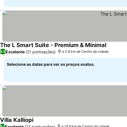
The L Smart Suite - Premium & Minimal
Excelente
(21 pontuações)
9,8
a 0.8 km de Centro da cidade
Selecione as datas para ver os preços exatos.
Villa Kalliopi
Excelente
(13 pontuações)
9,1
a 19.9 km de Centro da cidade