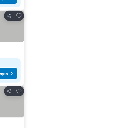
Adicionar aos favoritos
Partilhar
eços
Adicionar aos favoritos
Partilhar