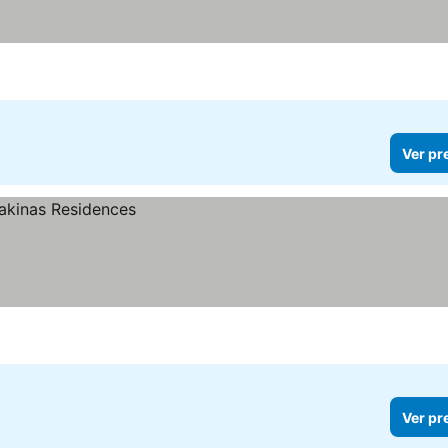
Ver pr
Ver pr