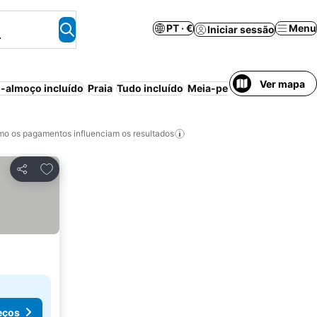
PT · €
Menu
Iniciar sessão
.
Ver mapa
-almoço incluído
Praia
Tudo incluído
Meia-pensão
Aparthotel
o os pagamentos influenciam os resultados
Adicionar aos favoritos
Partilhar
eços