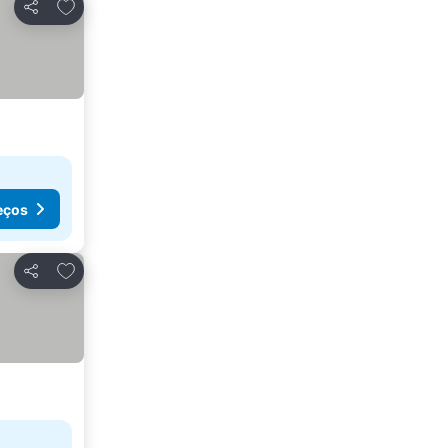
Adicionar aos favoritos
Partilhar
eços
Adicionar aos favoritos
Partilhar