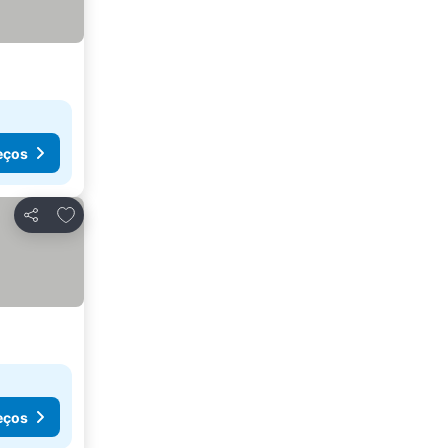
eços
Adicionar aos favoritos
Partilhar
eços