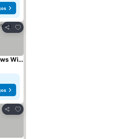
ços
Adicionar aos favoritos
Partilhar
Modern & Cosy 3 Bedroom Inverkeithing Home- Ideal For Edinburgh Dunfermline & St Andrews With Free Parking
ços
Adicionar aos favoritos
Partilhar