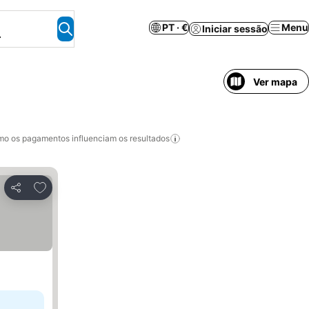
PT · €
Menu
Iniciar sessão
.
Ver mapa
o os pagamentos influenciam os resultados
Adicionar aos favoritos
Partilhar