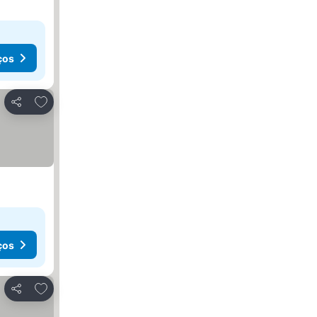
ços
Adicionar aos favoritos
Partilhar
ços
Adicionar aos favoritos
Partilhar