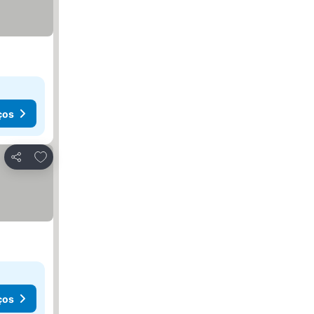
ços
Adicionar aos favoritos
Partilhar
ços