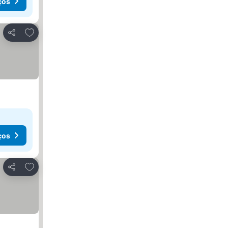
ços
Adicionar aos favoritos
Partilhar
ços
Adicionar aos favoritos
Partilhar