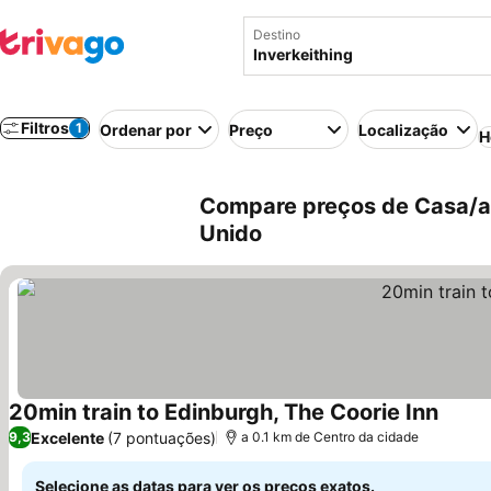
Destino
Filtros
1
Ordenar por
Preço
Localização
H
Compare preços de Casa/ap
Unido
20min train to Edinburgh, The Coorie Inn
Ver p
Excelente
(7 pontuações)
9,3
a 0.1 km de Centro da cidade
Selecione as datas para ver os preços exatos.