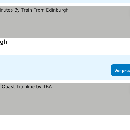
rgh
Ver preços
Ver pre