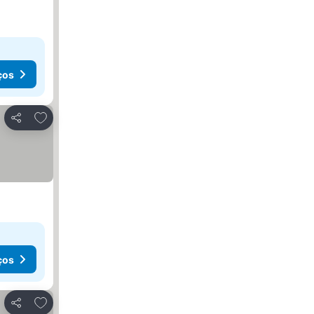
ços
Adicionar aos favoritos
Partilhar
ços
Adicionar aos favoritos
Partilhar