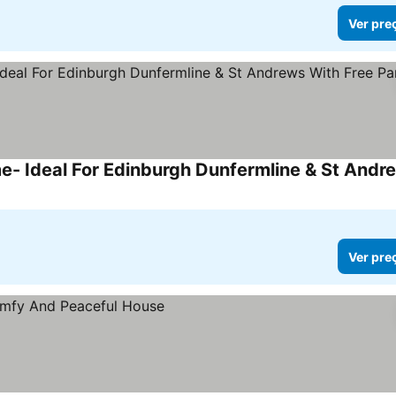
Ver pre
Ver pre