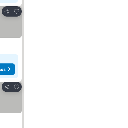
Adicionar aos favoritos
Partilhar
ços
Adicionar aos favoritos
Partilhar