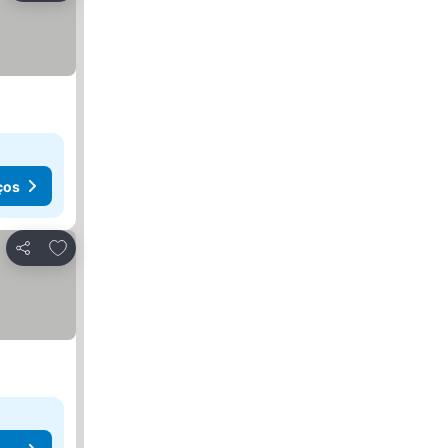
eços
ços
Adicionar aos favoritos
Partilhar