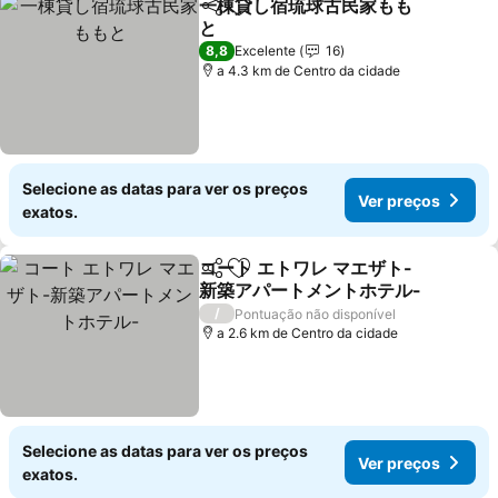
一棟貸し宿琉球古民家もも
Partilhar
Adicionar aos favoritos
と
Ver preços
8,8
Excelente
16
a 4.3 km de Centro da cidade
Selecione as datas para ver os preços
Ver preços
exatos.
コート エトワレ マエザト-
Partilhar
Adicionar aos favoritos
新築アパートメントホテル-
Ver preços
/
Pontuação não disponível
a 2.6 km de Centro da cidade
Selecione as datas para ver os preços
Ver preços
exatos.