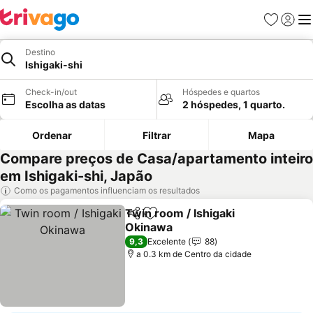
Favoritos
Iniciar
Me
Destino
Ishigaki-shi
Check-in/out
Hóspedes e quartos
Escolha as datas
2 hóspedes, 1 quarto.
Ordenar
Filtrar
Mapa
Compare preços de Casa/apartamento inteiro
em Ishigaki-shi, Japão
Como os pagamentos influenciam os resultados
Twin room / Ishigaki
Partilhar
Adicionar aos favoritos
Okinawa
Ver preços
9,3
Excelente
88
a 0.3 km de Centro da cidade