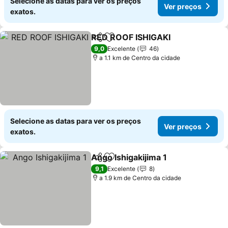
Selecione as datas para ver os preços
Ver preços
exatos.
RED ROOF ISHIGAKI
Partilhar
Adicionar aos favoritos
Ver pr
9,0
Excelente
46
a 1.1 km de Centro da cidade
Selecione as datas para ver os preços
Ver preços
exatos.
Ango Ishigakijima 1
Partilhar
Adicionar aos favoritos
Ver pr
9,1
Excelente
8
a 1.9 km de Centro da cidade