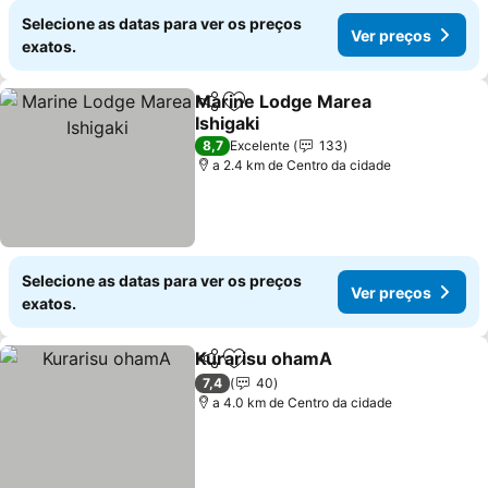
Selecione as datas para ver os preços
Ver preços
exatos.
Marine Lodge Marea
Partilhar
Adicionar aos favoritos
Ishigaki
Ver preços
8,7
Excelente
133
a 2.4 km de Centro da cidade
Selecione as datas para ver os preços
Ver preços
exatos.
Kurarisu ohamA
Partilhar
Adicionar aos favoritos
Ver preço
7,4
40
a 4.0 km de Centro da cidade