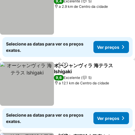
9,4
Excelente
5
a 2.9 km de Centro da cidade
Selecione as datas para ver os preços
Ver preços
exatos.
オーシャンヴィラ 海テラス
Partilhar
Adicionar aos favoritos
Ishigaki
Ver preços
9,6
Excelente
5
a 12.1 km de Centro da cidade
Selecione as datas para ver os preços
Ver preços
exatos.