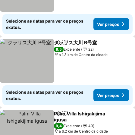
Selecione as datas para ver os preços
Ver preços
exatos.
クラリス大川 B号室
Partilhar
Adicionar aos favoritos
Ver pre
8,5
Excelente
22
a 1.3 km de Centro da cidade
Selecione as datas para ver os preços
Ver preços
exatos.
Palm Villa Ishigakijima
Partilhar
Adicionar aos favoritos
igusa
Ver preços
9,4
Excelente
43
a 6.2 km de Centro da cidade