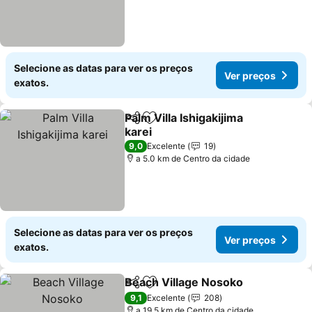
Selecione as datas para ver os preços
Ver preços
exatos.
Palm Villa Ishigakijima
Partilhar
Adicionar aos favoritos
karei
Ver preços
9,0
Excelente
19
a 5.0 km de Centro da cidade
Selecione as datas para ver os preços
Ver preços
exatos.
Beach Village Nosoko
Partilhar
Adicionar aos favoritos
Ver 
9,1
Excelente
208
a 19.5 km de Centro da cidade