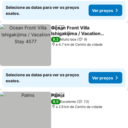
Selecione as datas para ver os preços
Ver preços
exatos.
Ocean Front Villa
Partilhar
Adicionar aos favoritos
Ishigakijima / Vacation
Stay 4577
Ver preços
8,2
Muito boa
9
a 4.7 km de Centro da cidade
Selecione as datas para ver os preços
Ver preços
exatos.
Palms
Partilhar
Adicionar aos favoritos
Ver preços
9,5
Excelente
73
a 2.9 km de Centro da cidade