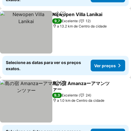
Newopen Villa Lanikai
Partilhar
Adicionar aos favoritos
Ver 
9,7
Excelente
12
a 13.2 km de Centro da cidade
Selecione as datas para ver os preços
Ver preços
exatos.
島の宿 Amanzaーアマンツ
Partilhar
Adicionar aos favoritos
ァー
Ver preços
9,3
Excelente
24
a 1.0 km de Centro da cidade