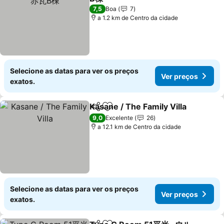
Ver preços
7,5
Boa
7
a 1.2 km de Centro da cidade
Selecione as datas para ver os preços
Ver preços
exatos.
Kasane / The Family Villa
Partilhar
Adicionar aos favoritos
V
9,0
Excelente
26
a 12.1 km de Centro da cidade
Selecione as datas para ver os preços
Ver preços
exatos.