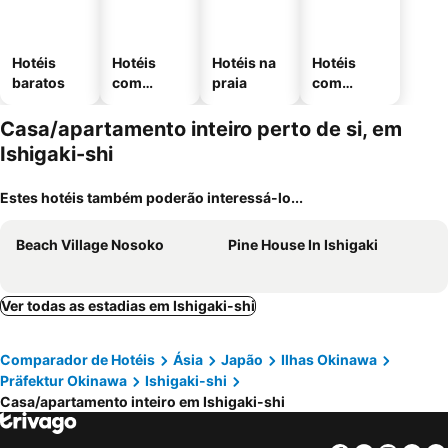
Hotéis
Hotéis
Hotéis na
Hotéis
baratos
com
praia
com
piscinas
estaciona
mento
Casa/apartamento inteiro perto de si, em
Ishigaki-shi
Estes hotéis também poderão interessá-lo...
Beach Village Nosoko
Pine House In Ishigaki
Ver todas as estadias em Ishigaki-shi
Comparador de Hotéis
Ásia
Japão
Ilhas Okinawa
Präfektur Okinawa
Ishigaki-shi
Casa/apartamento inteiro em Ishigaki-shi