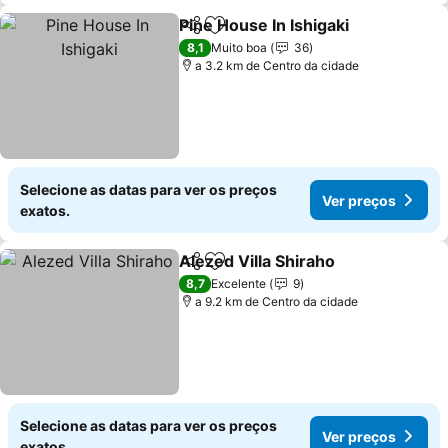
Pine House In Ishigaki
Partilhar
Adicionar aos favoritos
Ver 
8,1
Muito boa
36
a 3.2 km de Centro da cidade
Selecione as datas para ver os preços
Ver preços
exatos.
Alezed Villa Shiraho
Partilhar
Adicionar aos favoritos
Ver pr
8,7
Excelente
9
a 9.2 km de Centro da cidade
Selecione as datas para ver os preços
Ver preços
exatos.