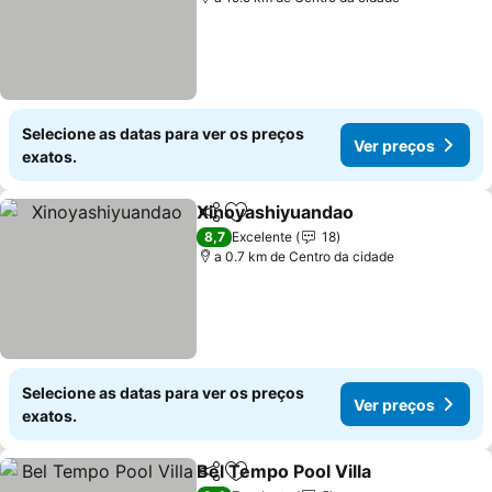
Selecione as datas para ver os preços
Ver preços
exatos.
Xinoyashiyuandao
Partilhar
Adicionar aos favoritos
Ver pre
8,7
Excelente
18
a 0.7 km de Centro da cidade
Selecione as datas para ver os preços
Ver preços
exatos.
Bel Tempo Pool Villa
Partilhar
Adicionar aos favoritos
Ver p