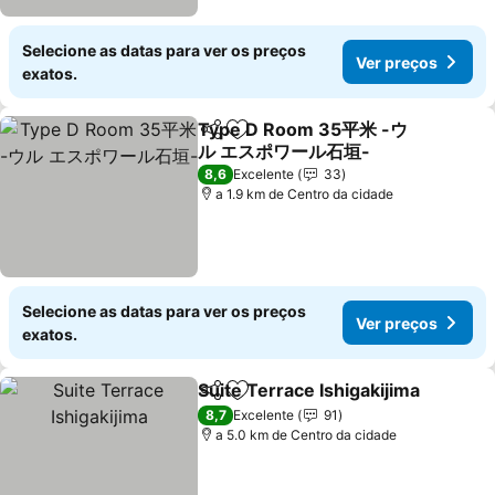
Selecione as datas para ver os preços
Ver preços
exatos.
Type D Room 35平米 -ウ
Partilhar
Adicionar aos favoritos
ル エスポワール石垣-
Ver preços
8,6
Excelente
33
a 1.9 km de Centro da cidade
Selecione as datas para ver os preços
Ver preços
exatos.
Suite Terrace Ishigakijima
Partilhar
Adicionar aos favoritos
8,7
Excelente
91
a 5.0 km de Centro da cidade