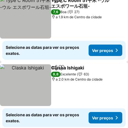
Type C Room 51平米 -ウル
Partilhar
Adicionar aos favoritos
エスポワール石垣-
Ver preços
7,6
Boa
27
a 1.9 km de Centro da cidade
Selecione as datas para ver os preços
Ver preços
exatos.
Claska Ishigaki
Partilhar
Adicionar aos favoritos
Ver preços
8,8
Excelente
63
a 2.0 km de Centro da cidade
Selecione as datas para ver os preços
Ver preços
exatos.