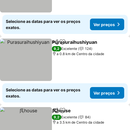
Selecione as datas para ver os preços
Ver preços
exatos.
Purasuraihushiyuan
Partilhar
Adicionar aos favoritos
Ver pr
9,2
Excelente
124
a 0.8 km de Centro da cidade
Selecione as datas para ver os preços
Ver preços
exatos.
呉house
Partilhar
Adicionar aos favoritos
Ver preços
9,2
Excelente
84
a 3.5 km de Centro da cidade