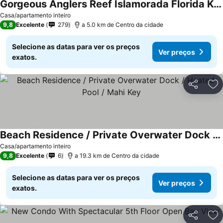
Gorgeous Anglers Reef Islamorada Florida Keys Oceanfront Pool
Casa/apartamento inteiro
9,8
Excelente
279
a 5.0 km de Centro da cidade
Selecione as datas para ver os preços
Ver preços
exatos.
Partilhar
Ad
Beach Residence / Private Overwater Dock / Heated Pool / Mahi Key
Casa/apartamento inteiro
9,8
Excelente
6
a 19.3 km de Centro da cidade
Selecione as datas para ver os preços
Ver preços
exatos.
Partilhar
Ad