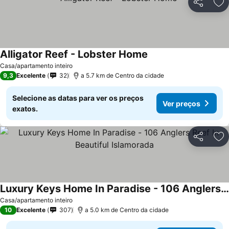
Partilhar
Ad
Alligator Reef - Lobster Home
Casa/apartamento inteiro
9,3
Excelente
32
a 5.7 km de Centro da cidade
Selecione as datas para ver os preços
Ver preços
exatos.
Partilhar
Ad
Luxury Keys Home In Paradise - 106 Anglers Reef In Beautiful Islamorada
Casa/apartamento inteiro
10
Excelente
307
a 5.0 km de Centro da cidade