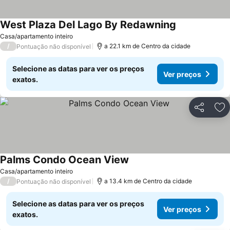
West Plaza Del Lago By Redawning
Casa/apartamento inteiro
/
a 22.1 km de Centro da cidade
Pontuação não disponível
Selecione as datas para ver os preços
Ver preços
exatos.
Partilhar
Ad
Palms Condo Ocean View
Casa/apartamento inteiro
/
a 13.4 km de Centro da cidade
Pontuação não disponível
Selecione as datas para ver os preços
Ver preços
exatos.