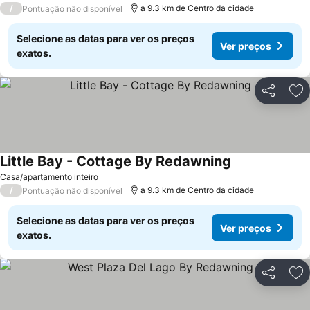
/
a 9.3 km de Centro da cidade
Pontuação não disponível
Selecione as datas para ver os preços
Ver preços
exatos.
Partilhar
Ad
Little Bay - Cottage By Redawning
Casa/apartamento inteiro
/
a 9.3 km de Centro da cidade
Pontuação não disponível
Selecione as datas para ver os preços
Ver preços
exatos.
Partilhar
Ad