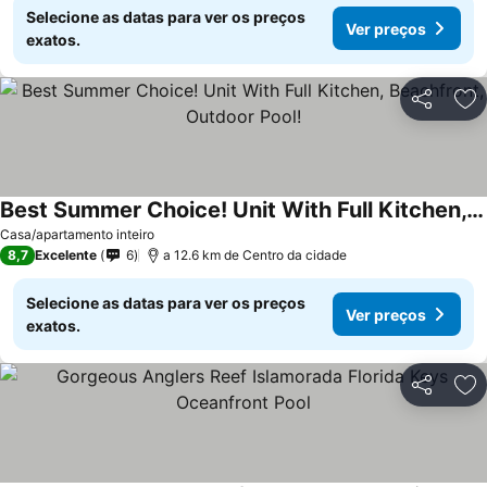
Selecione as datas para ver os preços
Ver preços
exatos.
Partilhar
Ad
Best Summer Choice! Unit With Full Kitchen, Beachfront, Outdoor Pool!
Casa/apartamento inteiro
8,7
Excelente
6
a 12.6 km de Centro da cidade
Selecione as datas para ver os preços
Ver preços
exatos.
Partilhar
Ad