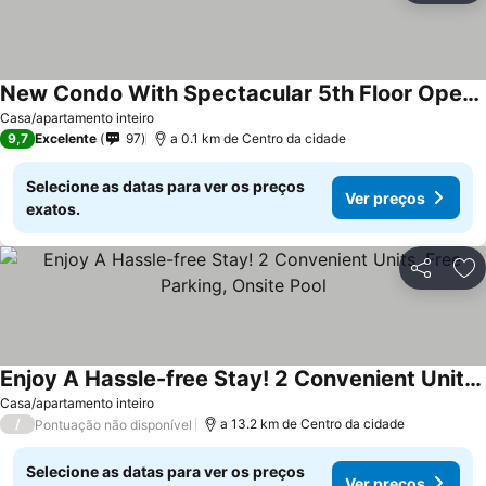
New Condo With Spectacular 5th Floor Open Bay View
Casa/apartamento inteiro
9,7
Excelente
97
a 0.1 km de Centro da cidade
Selecione as datas para ver os preços
Ver preços
exatos.
Partilhar
Ad
Enjoy A Hassle-free Stay! 2 Convenient Units, Free Parking, Onsite Pool
Casa/apartamento inteiro
/
a 13.2 km de Centro da cidade
Pontuação não disponível
Selecione as datas para ver os preços
Ver preços