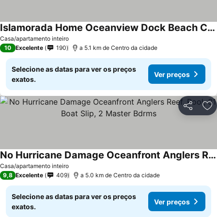
Islamorada Home Oceanview Dock Beach Community Pool - Anglers Reef 2/2.5
Casa/apartamento inteiro
10
Excelente
190
a 5.1 km de Centro da cidade
Selecione as datas para ver os preços
Ver preços
exatos.
Partilhar
Ad
No Hurricane Damage Oceanfront Anglers Reef, Pool, 31 Boat Slip, 2 Master Bdrms
Casa/apartamento inteiro
9,8
Excelente
409
a 5.0 km de Centro da cidade
Selecione as datas para ver os preços
Ver preços
exatos.