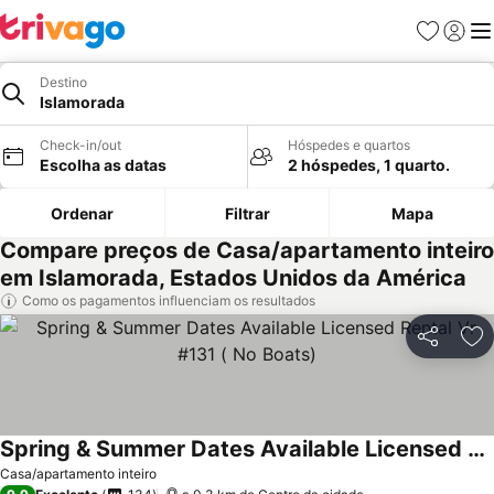
Favoritos
Iniciar
Me
Destino
Islamorada
Check-in/out
Hóspedes e quartos
Escolha as datas
2 hóspedes, 1 quarto.
Ordenar
Filtrar
Mapa
Compare preços de Casa/apartamento inteiro
em Islamorada, Estados Unidos da América
Como os pagamentos influenciam os resultados
Partilhar
Ad
Spring & Summer Dates Available Licensed Rental Vr #131 ( No Boats)
Casa/apartamento inteiro