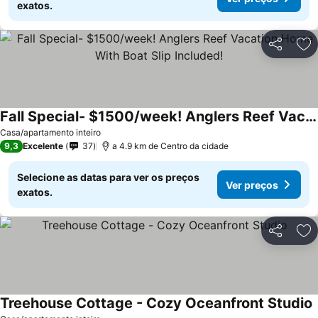
exatos.
Partilhar
Ad
Fall Special- $1500/week! Anglers Reef Vacation Home With Boat Slip Included!
Casa/apartamento inteiro
9,3
Excelente
37
a 4.9 km de Centro da cidade
Selecione as datas para ver os preços
Ver preços
exatos.
Partilhar
Ad
Treehouse Cottage - Cozy Oceanfront Studio