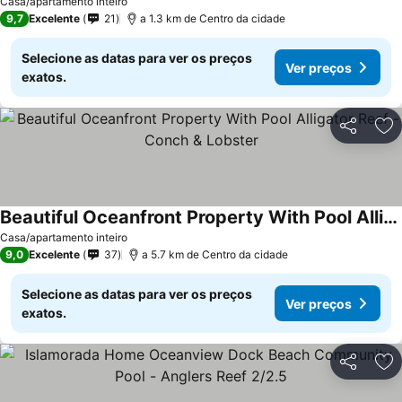
Casa/apartamento inteiro
9,7
Excelente
21
a 1.3 km de Centro da cidade
Selecione as datas para ver os preços
Ver preços
exatos.
Partilhar
Ad
Beautiful Oceanfront Property With Pool Alligator Reef - Conch & Lobster
Casa/apartamento inteiro
9,0
Excelente
37
a 5.7 km de Centro da cidade
Selecione as datas para ver os preços
Ver preços
exatos.
Partilhar
Ad