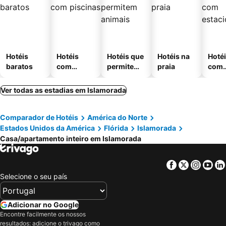
Hotéis
Hotéis
Hotéis que
Hotéis na
Hoté
baratos
com
permitem
praia
com
piscinas
animais
esta
ment
Ver todas as estadias em Islamorada
Comparador de Hotéis
América do Norte
Estados Unidos da América
Flórida
Islamorada
Casa/apartamento inteiro em Islamorada
Facebook
Twitter
Insta
Yo
Selecione o seu país
Adicionar no Google
Encontre facilmente os nossos
resultados: adicione o trivago como