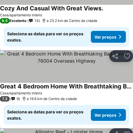
Cozy And Casual With Great Views.
Casa/apartamento inteiro
9,5
Excelente
14
a 23.2 km de Centro da cidade
Selecione as datas para ver os preços
Ver preços
exatos.
Partilhar
Ad
Great 4 Bedroom Home With Breathtaking Bay Views - 76004 Overseas Highway
Casa/apartamento inteiro
7,3
9
a 19.6 km de Centro da cidade
Selecione as datas para ver os preços
Ver preços
exatos.