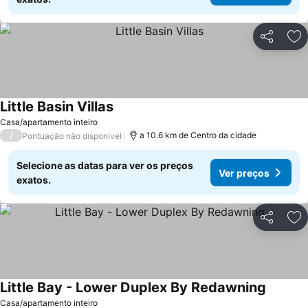
Partilhar
Ad
Little Basin Villas
Casa/apartamento inteiro
/
a 10.6 km de Centro da cidade
Pontuação não disponível
Selecione as datas para ver os preços
Ver preços
exatos.
Partilhar
Ad
Little Bay - Lower Duplex By Redawning
Casa/apartamento inteiro