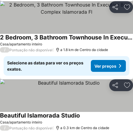
Partilhar
Ad
2 Bedroom, 3 Bathroom Townhouse In Executive Bay Complex Islamorada Fl
Casa/apartamento inteiro
/
a 1.8 km de Centro da cidade
Pontuação não disponível
Selecione as datas para ver os preços
Ver preços
exatos.
Partilhar
Ad
Beautiful Islamorada Studio
Casa/apartamento inteiro
/
a 0.3 km de Centro da cidade
Pontuação não disponível