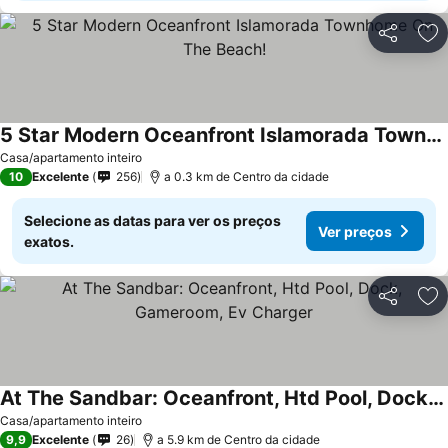
Partilhar
Ad
5 Star Modern Oceanfront Islamorada Townhome On The Beach!
Casa/apartamento inteiro
10
Excelente
256
a 0.3 km de Centro da cidade
Selecione as datas para ver os preços
Ver preços
exatos.
Partilhar
Ad
At The Sandbar: Oceanfront, Htd Pool, Dock, Gameroom, Ev Charger
Casa/apartamento inteiro
9,9
Excelente
26
a 5.9 km de Centro da cidade