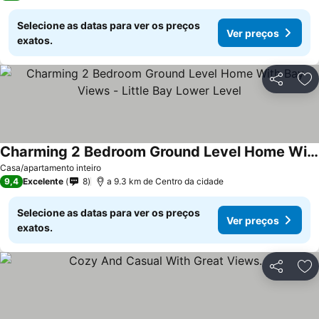
Selecione as datas para ver os preços
Ver preços
exatos.
Partilhar
Ad
Charming 2 Bedroom Ground Level Home With Bay Views - Little Bay Lower Level
Casa/apartamento inteiro
9,4
Excelente
8
a 9.3 km de Centro da cidade
Selecione as datas para ver os preços
Ver preços
exatos.
Partilhar
Ad