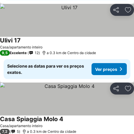
Partilhar
Ad
Ulivi 17
Ver preços
Casa/apartamento inteiro
9,5
Excelente
12
a 0.3 km de Centro da cidade
Selecione as datas para ver os preços
Ver preços
exatos.
Partilhar
Ad
Casa Spiaggia Molo 4
Ver preços
Casa/apartamento inteiro
7,2
5
a 0.3 km de Centro da cidade