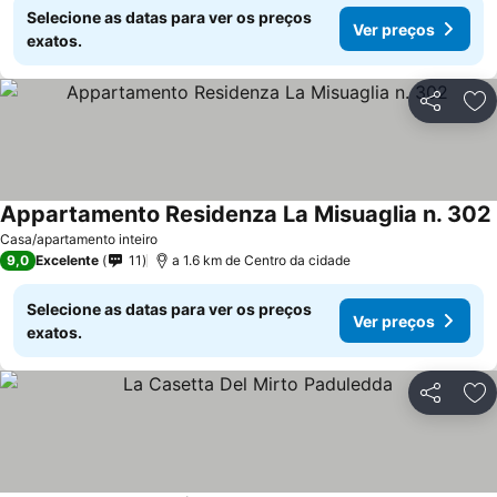
Selecione as datas para ver os preços
Ver preços
exatos.
Partilhar
Ad
Appartamento Residenza La Misuaglia n. 302
Casa/apartamento inteiro
9,0
Excelente
11
a 1.6 km de Centro da cidade
Selecione as datas para ver os preços
Ver preços
exatos.
Partilhar
Ad