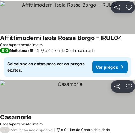
Partilhar
Ad
Affittimoderni Isola Rossa Borgo - IRUL04
Ver p
Casa/apartamento inteiro
8,0
Muito boa
1
a 0.2 km de Centro da cidade
Selecione as datas para ver os preços
Ver preços
exatos.
Partilhar
Ad
Casamorle
Ver preços
Casa/apartamento inteiro
/
a 0.1 km de Centro da cidade
Pontuação não disponível