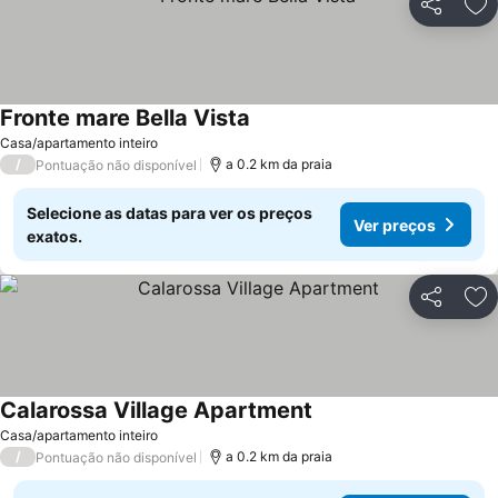
Partilhar
Ad
Fronte mare Bella Vista
Ver preços
Casa/apartamento inteiro
/
a 0.2 km da praia
Pontuação não disponível
Selecione as datas para ver os preços
Ver preços
exatos.
Partilhar
Ad
Calarossa Village Apartment
Ver preços
Casa/apartamento inteiro
/
a 0.2 km da praia
Pontuação não disponível