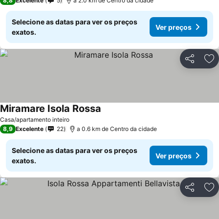
8,8
Excelente
5
a 2.0 km de Centro da cidade
Selecione as datas para ver os preços
Ver preços
exatos.
Partilhar
Ad
Miramare Isola Rossa
Ver preços
Casa/apartamento inteiro
8,9
Excelente
22
a 0.6 km de Centro da cidade
Selecione as datas para ver os preços
Ver preços
exatos.
Partilhar
Ad