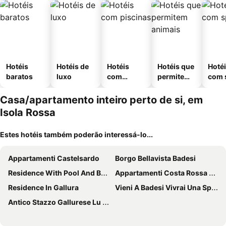
Hotéis
Hotéis de
Hotéis
Hotéis que
Hoté
baratos
luxo
com
permitem
com 
piscinas
animais
Casa/apartamento inteiro perto de si, em
Isola Rossa
Estes hotéis também poderão interessá-lo...
Appartamenti Castelsardo
Borgo Bellavista Badesi
Residence With Pool And Beautiful Sea View! Supermarket In The Residence !
Appartamenti Costa Rossa Cala Rossa
Residence In Gallura
Vieni A Badesi Vivrai Una Splendida Vacanza, Bilocale A Prezzi All Inclusive
Antico Stazzo Gallurese Lu Capitanu