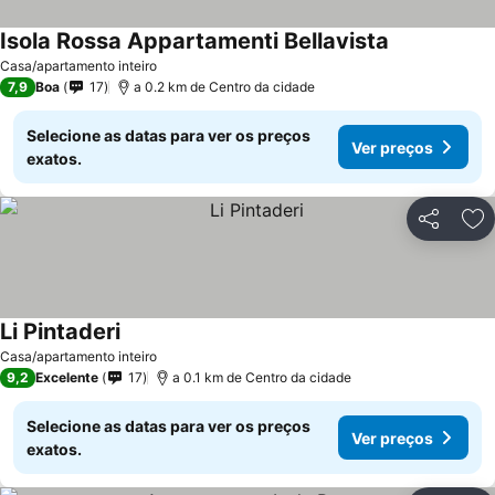
Isola Rossa Appartamenti Bellavista
Ver preços
Casa/apartamento inteiro
7,9
Boa
17
a 0.2 km de Centro da cidade
Selecione as datas para ver os preços
Ver preços
exatos.
Partilhar
Ad
Li Pintaderi
Ver preços
Casa/apartamento inteiro
9,2
Excelente
17
a 0.1 km de Centro da cidade
Selecione as datas para ver os preços
Ver preços
exatos.