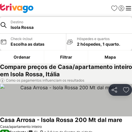
Favoritos
Iniciar
Me
Destino
Isola Rossa
Check-in/out
Hóspedes e quartos
Escolha as datas
2 hóspedes, 1 quarto.
Ordenar
Filtrar
Mapa
Compare preços de Casa/apartamento inteiro
em Isola Rossa, Itália
Como os pagamentos influenciam os resultados
Partilhar
Ad
Casa Arrosa - Isola Rossa 200 Mt dal mare
Ver 
Casa/apartamento inteiro