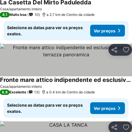
La Casetta Del Mirto Paduledda
Ver preços
Casa/apartamento inteiro
8,1
Muito boa
10
a 2.7 km de Centro da cidade
Selecione as datas para ver os preços
Ver preços
exatos.
Partilhar
Ad
Fronte mare attico indipendente ed esclusivo con terrazza panoramica
Ver preços
Casa/apartamento inteiro
8,8
Excelente
13
a 0.4 km de Centro da cidade
Selecione as datas para ver os preços
Ver preços
exatos.
Partilhar
Ad