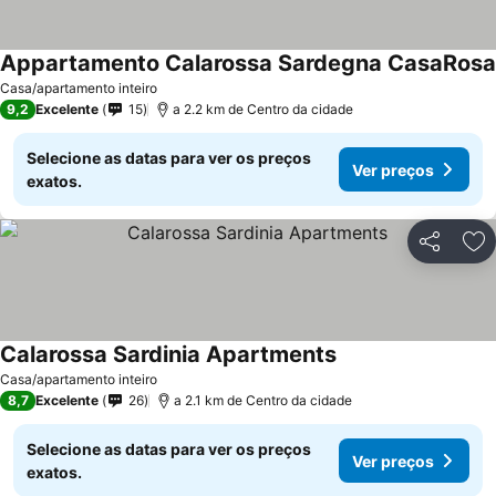
Appartamento Calarossa Sardegna CasaRosa
Casa/apartamento inteiro
9,2
Excelente
15
a 2.2 km de Centro da cidade
Selecione as datas para ver os preços
Ver preços
exatos.
Partilhar
Ad
Calarossa Sardinia Apartments
Ver preços
Casa/apartamento inteiro
8,7
Excelente
26
a 2.1 km de Centro da cidade
Selecione as datas para ver os preços
Ver preços
exatos.