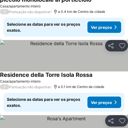
Ver preços
Casa/apartamento inteiro
/
a 0.4 km de Centro da cidade
Pontuação não disponível
Selecione as datas para ver os preços
Ver preços
exatos.
Partilhar
Ad
Residence della Torre Isola Rossa
Ver preços
Casa/apartamento inteiro
/
a 0.1 km de Centro da cidade
Pontuação não disponível
Selecione as datas para ver os preços
Ver preços
exatos.
Partilhar
Ad