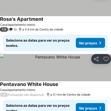
Rosa's Apartment
Ver preços
Casa/apartamento inteiro
7,0
2
a 0.4 km de Centro da cidade
Selecione as datas para ver os preços
Ver preços
exatos.
Partilhar
Ad
Pentavano White House
Ver preços
Casa/apartamento inteiro
/
a 0.1 km de Centro da cidade
Pontuação não disponível
Selecione as datas para ver os preços
Ver preços
exatos.