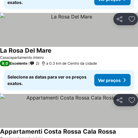
exatos.
Partilhar
Ad
La Rosa Del Mare
Ver preços
Casa/apartamento inteiro
9,0
Excelente
2
a 0.3 km de Centro da cidade
Selecione as datas para ver os preços
Ver preços
exatos.
Partilhar
Ad
Appartamenti Costa Rossa Cala Rossa
Ver preç