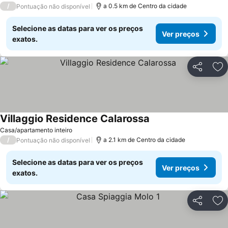
/
a 0.5 km de Centro da cidade
Pontuação não disponível
Selecione as datas para ver os preços
Ver preços
exatos.
Partilhar
Ad
Villaggio Residence Calarossa
Ver preços
Casa/apartamento inteiro
/
a 2.1 km de Centro da cidade
Pontuação não disponível
Selecione as datas para ver os preços
Ver preços
exatos.
Partilhar
Ad