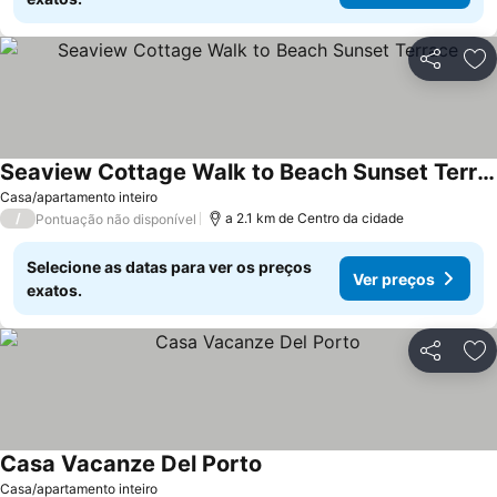
Partilhar
Ad
Seaview Cottage Walk to Beach Sunset Terrace
Ver preços
Casa/apartamento inteiro
/
a 2.1 km de Centro da cidade
Pontuação não disponível
Selecione as datas para ver os preços
Ver preços
exatos.
Partilhar
Ad
Casa Vacanze Del Porto
Ver preços
Casa/apartamento inteiro