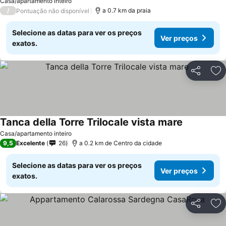
Casa/apartamento inteiro
/
a 0.7 km da praia
Pontuação não disponível
Selecione as datas para ver os preços
Ver preços
exatos.
Partilhar
Ad
Tanca della Torre Trilocale vista mare
Ver preços
Casa/apartamento inteiro
9,5
Excelente
26
a 0.2 km de Centro da cidade
Selecione as datas para ver os preços
Ver preços
exatos.
Partilhar
Ad