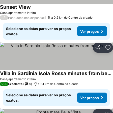
Sunset View
Ver preços
Casa/apartamento inteiro
/
a 0.2 km de Centro da cidade
Pontuação não disponível
Selecione as datas para ver os preços
Ver preços
exatos.
Partilhar
Ad
Villa in Sardinia Isola Rossa minutes from beaches
Ver preços
Casa/apartamento inteiro
9,8
Excelente
9
a 2.1 km de Centro da cidade
Selecione as datas para ver os preços
Ver preços
exatos.