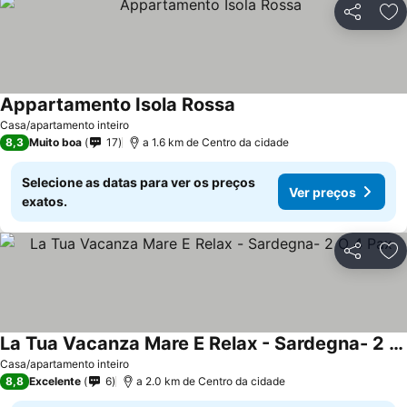
Partilhar
Ad
Appartamento Isola Rossa
Ver preços
Casa/apartamento inteiro
8,3
Muito boa
17
a 1.6 km de Centro da cidade
Selecione as datas para ver os preços
Ver preços
exatos.
Partilhar
Ad
La Tua Vacanza Mare E Relax - Sardegna- 2 O 4 Pax
Ver preços
Casa/apartamento inteiro
8,8
Excelente
6
a 2.0 km de Centro da cidade