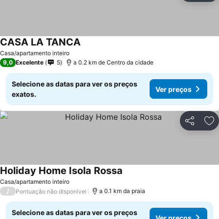
CASA LA TANCA
Ver preços
Casa/apartamento inteiro
9,0
Excelente
5
a 0.2 km de Centro da cidade
Selecione as datas para ver os preços
Ver preços
exatos.
Partilhar
Ad
Holiday Home Isola Rossa
Ver preços
Casa/apartamento inteiro
/
a 0.1 km da praia
Pontuação não disponível
Selecione as datas para ver os preços
Ver preços