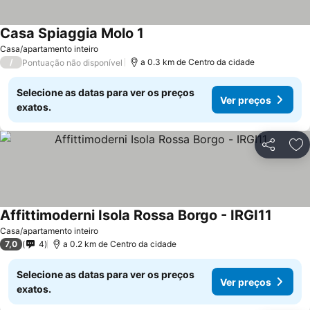
Casa Spiaggia Molo 1
Ver preços
Casa/apartamento inteiro
/
a 0.3 km de Centro da cidade
Pontuação não disponível
Selecione as datas para ver os preços
Ver preços
exatos.
Partilhar
Ad
Affittimoderni Isola Rossa Borgo - IRGI11
Ver pr
Casa/apartamento inteiro
7,0
4
a 0.2 km de Centro da cidade
Selecione as datas para ver os preços
Ver preços
exatos.