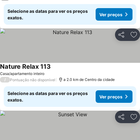
Selecione as datas para ver os preços
Ver preços
exatos.
Partilhar
Ad
Nature Relax 113
Ver preços
Casa/apartamento inteiro
/
a 2.0 km de Centro da cidade
Pontuação não disponível
Selecione as datas para ver os preços
Ver preços
exatos.
Partilhar
Ad