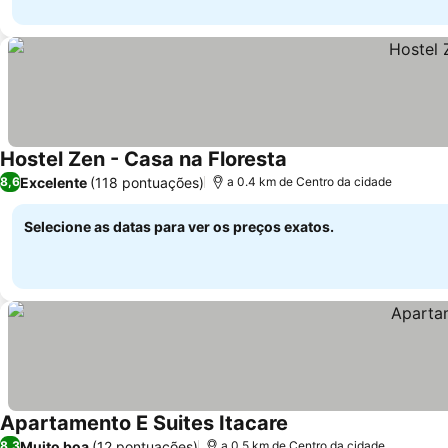
Hostel Zen - Casa na Floresta
Ver preços
Excelente
(118 pontuações)
8,6
a 0.4 km de Centro da cidade
Selecione as datas para ver os preços exatos.
Apartamento E Suites Itacare
Ver preços
Muito boa
(12 pontuações)
8,3
a 0.5 km de Centro da cidade