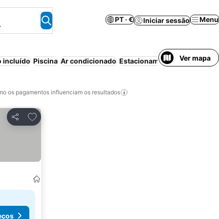
PT · €
Menu
Iniciar sessão
.
Ver mapa
 incluído
Piscina
Ar condicionado
Estacionamento
Wi-fi
Praia
o os pagamentos influenciam os resultados
Adicionar aos favoritos
Partilhar
eços