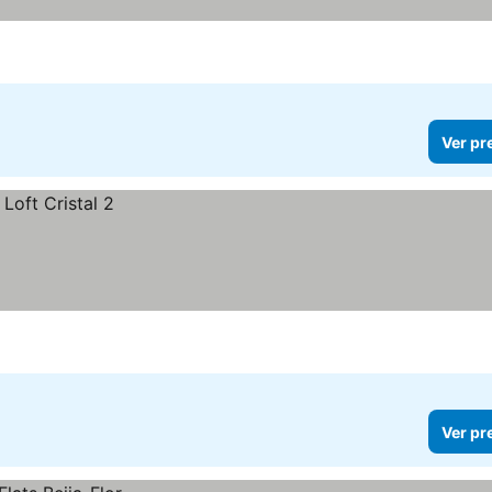
Ver pr
Ver pr