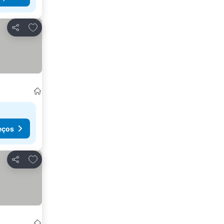
Adicionar aos favoritos
Partilhar
eços
Adicionar aos favoritos
Partilhar