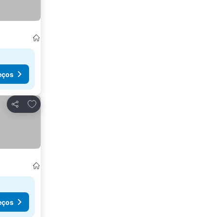
eços
Adicionar aos favoritos
Partilhar
eços