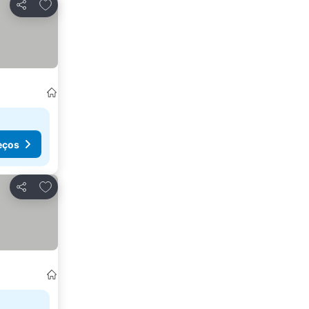
Adicionar aos favoritos
Partilhar
eços
Adicionar aos favoritos
Partilhar