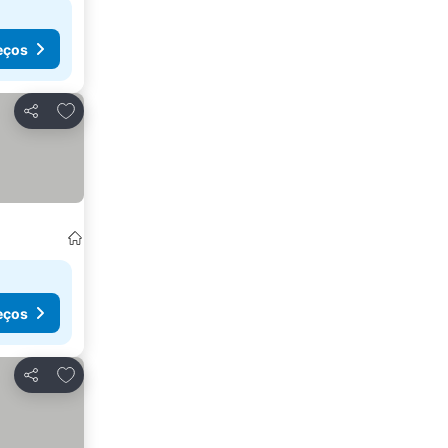
eços
Adicionar aos favoritos
Partilhar
eços
Adicionar aos favoritos
Partilhar