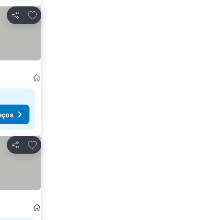
Adicionar aos favoritos
Partilhar
eços
Adicionar aos favoritos
Partilhar