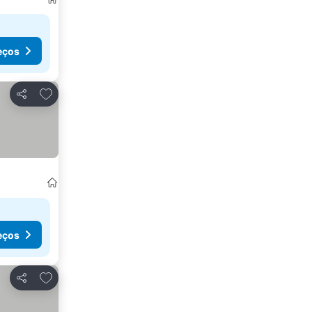
eços
Adicionar aos favoritos
Partilhar
eços
Adicionar aos favoritos
Partilhar