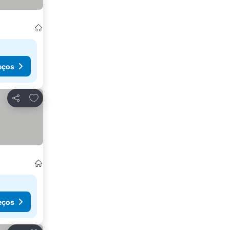
eços
Adicionar aos favoritos
Partilhar
eços