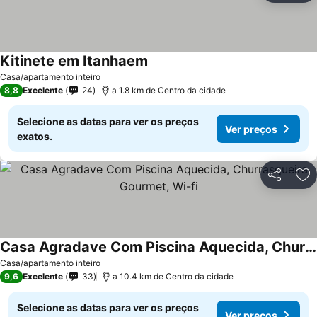
Kitinete em Itanhaem
Ver preços
Casa/apartamento inteiro
8,8
Excelente
24
a 1.8 km de Centro da cidade
Selecione as datas para ver os preços
Ver preços
exatos.
Partilhar
Ad
Casa Agradave Com Piscina Aquecida, Churrasqueira Gourmet, Wi-fi
Ver preços
Casa/apartamento inteiro
9,6
Excelente
33
a 10.4 km de Centro da cidade
Selecione as datas para ver os preços
Ver preços