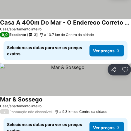
Casa A 400m Do Mar - O Endereco Correto E O Rua Rubens Marcus Rocha 541 Jd Jamaica Itanhaem
Ver preços
Casa/apartamento inteiro
9,0
Excelente
3
a 10.7 km de Centro da cidade
Selecione as datas para ver os preços
Ver preços
exatos.
Partilhar
Ad
Mar & Sossego
Ver preços
Casa/apartamento inteiro
/
a 9.3 km de Centro da cidade
Pontuação não disponível
Selecione as datas para ver os preços
Ver preços
exatos.