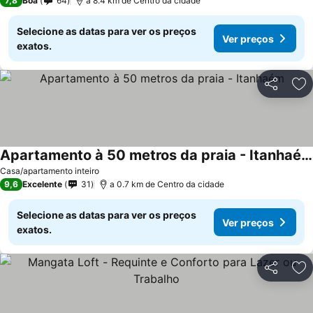
7,8
Boa
64
a 8.4 km de Centro da cidade
Selecione as datas para ver os preços
Ver preços
exatos.
Partilhar
Ad
Apartamento à 50 metros da praia - Itanhaém
Ver preços
Casa/apartamento inteiro
9,6
Excelente
31
a 0.7 km de Centro da cidade
Selecione as datas para ver os preços
Ver preços
exatos.
Partilhar
Ad