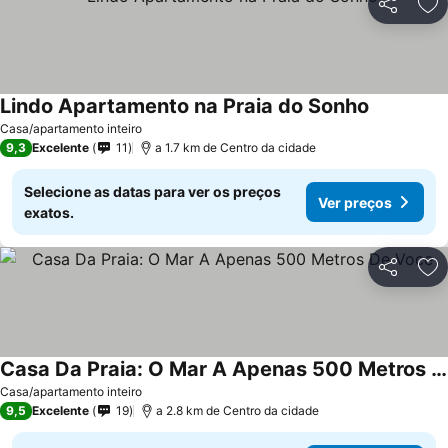
Partilhar
Ad
Lindo Apartamento na Praia do Sonho
Ver preço
Casa/apartamento inteiro
9,3
Excelente
11
a 1.7 km de Centro da cidade
Selecione as datas para ver os preços
Ver preços
exatos.
Partilhar
Ad
Casa Da Praia: O Mar A Apenas 500 Metros De Voce
Ver preços
Casa/apartamento inteiro
9,5
Excelente
19
a 2.8 km de Centro da cidade