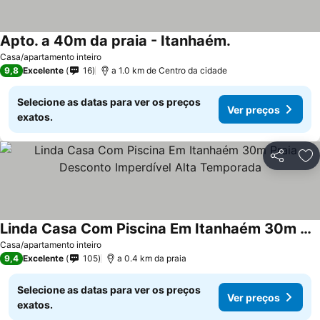
Apto. a 40m da praia - Itanhaém.
Ver preços
Casa/apartamento inteiro
9,8
Excelente
16
a 1.0 km de Centro da cidade
Selecione as datas para ver os preços
Ver preços
exatos.
Partilhar
Ad
Linda Casa Com Piscina Em Itanhaém 30m Praia Desconto Imperdível Alta Temporada
Ver preços
Casa/apartamento inteiro
9,4
Excelente
105
a 0.4 km da praia
Selecione as datas para ver os preços
Ver preços
exatos.