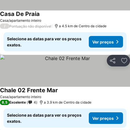
Casa De Praia
Ver preços
Casa/apartamento inteiro
/
a 4.5 km de Centro da cidade
Pontuação não disponível
Selecione as datas para ver os preços
Ver preços
exatos.
Partilhar
Ad
Chale 02 Frente Mar
Ver preços
Casa/apartamento inteiro
8,5
Excelente
4
a 3.9 km de Centro da cidade
Selecione as datas para ver os preços
Ver preços
exatos.