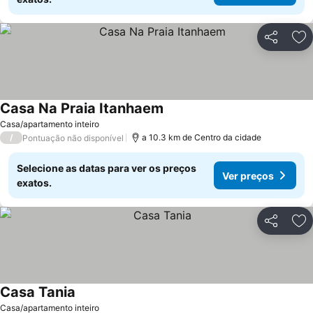
Partilhar
Ad
Casa Na Praia Itanhaem
Ver preços
Casa/apartamento inteiro
/
a 10.3 km de Centro da cidade
Pontuação não disponível
Selecione as datas para ver os preços
Ver preços
exatos.
Partilhar
Ad
Casa Tania
Ver preços
Casa/apartamento inteiro