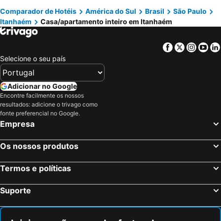
Comparador de Hotéis
América do Sul
Brasil
São Paulo
Itanhaém
Casa/apartamento inteiro em Itanhaém
Facebook
Twitter
Insta
Yo
Selecione o seu país
Adicionar no Google
Encontre facilmente os nossos
resultados: adicione o trivago como
fonte preferencial no Google.
Empresa
Os nossos produtos
Termos e políticas
Suporte