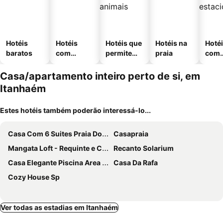
Hotéis
Hotéis
Hotéis que
Hotéis na
Hoté
baratos
com
permitem
praia
com
piscinas
animais
esta
ment
Casa/apartamento inteiro perto de si, em
Itanhaém
Estes hotéis também poderão interessá-lo...
Casa Com 6 Suites Praia Dos Sonhos
Casapraia
Mangata Loft - Requinte e Conforto para Lazer ou Trabalho
Recanto Solarium
Casa Elegante Piscina Area Gourmet
Casa Da Rafa
Cozy House Sp
Ver todas as estadias em Itanhaém