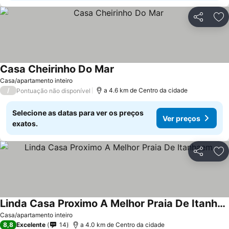
Partilhar
Ad
Casa Cheirinho Do Mar
Ver preços
Casa/apartamento inteiro
/
a 4.6 km de Centro da cidade
Pontuação não disponível
Selecione as datas para ver os preços
Ver preços
exatos.
Partilhar
Ad
Linda Casa Proximo A Melhor Praia De Itanhaem
Ver preços
Casa/apartamento inteiro
8,8
Excelente
14
a 4.0 km de Centro da cidade