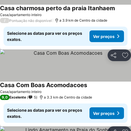
Casa charmosa perto da praia Itanhaem
Ver pr
Casa/apartamento inteiro
/
a 3.9 km de Centro da cidade
Pontuação não disponível
Selecione as datas para ver os preços
Ver preços
exatos.
Partilhar
Ad
Casa Com Boas Acomodacoes
Ver preços
Casa/apartamento inteiro
9,0
Excelente
5
a 3.3 km de Centro da cidade
Selecione as datas para ver os preços
Ver preços
exatos.