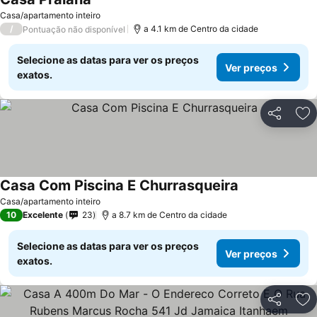
Ver preços
Casa/apartamento inteiro
/
a 4.1 km de Centro da cidade
Pontuação não disponível
Selecione as datas para ver os preços
Ver preços
exatos.
Partilhar
Ad
Casa Com Piscina E Churrasqueira
Ver preços
Casa/apartamento inteiro
10
Excelente
23
a 8.7 km de Centro da cidade
Selecione as datas para ver os preços
Ver preços
exatos.
Partilhar
Ad