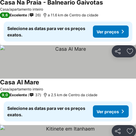
Casa Na Praia - Balneario Gaivotas
Ver preços
Casa/apartamento inteiro
9,6
Excelente
26
a 11.6 km de Centro da cidade
Selecione as datas para ver os preços
Ver preços
exatos.
Partilhar
Ad
Casa Al Mare
Ver preços
Casa/apartamento inteiro
9,0
Excelente
37
a 2.5 km de Centro da cidade
Selecione as datas para ver os preços
Ver preços
exatos.
Partilhar
Ad