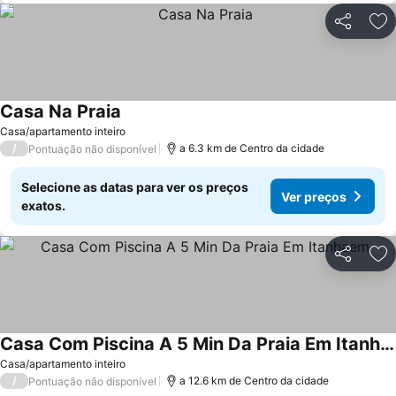
Partilhar
Ad
Casa Na Praia
Ver preços
Casa/apartamento inteiro
/
a 6.3 km de Centro da cidade
Pontuação não disponível
Selecione as datas para ver os preços
Ver preços
exatos.
Partilhar
Ad
Casa Com Piscina A 5 Min Da Praia Em Itanhaem
Ver preços
Casa/apartamento inteiro
/
a 12.6 km de Centro da cidade
Pontuação não disponível