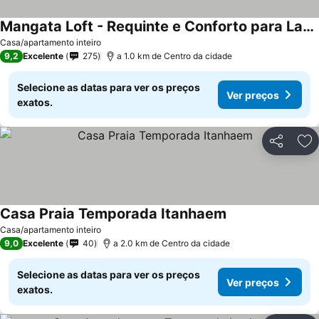
Mangata Loft - Requinte e Conforto para Lazer ou Trabalho
Ver preços
Casa/apartamento inteiro
9,2
Excelente
275
a 1.0 km de Centro da cidade
Selecione as datas para ver os preços
Ver preços
exatos.
Partilhar
Ad
Casa Praia Temporada Itanhaem
Ver preços
Casa/apartamento inteiro
9,0
Excelente
40
a 2.0 km de Centro da cidade
Selecione as datas para ver os preços
Ver preços
exatos.