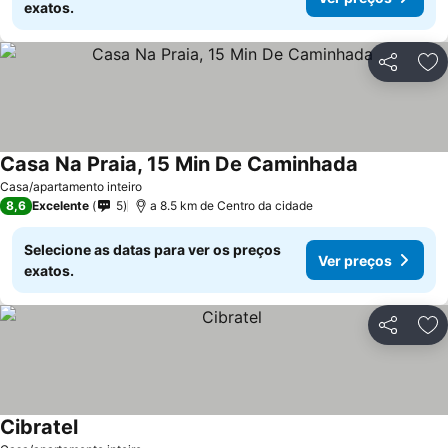
exatos.
Partilhar
Ad
Casa Na Praia, 15 Min De Caminhada
Ver preços
Casa/apartamento inteiro
8,6
Excelente
5
a 8.5 km de Centro da cidade
Selecione as datas para ver os preços
Ver preços
exatos.
Partilhar
Ad
Cibratel
Ver preços