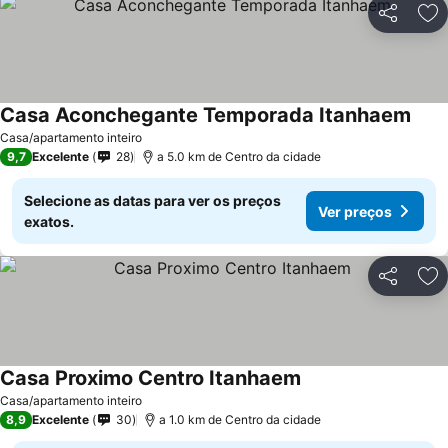
Partilhar
Ad
Casa Aconchegante Temporada Itanhaem
Ver 
Casa/apartamento inteiro
9,7
Excelente
28
a 5.0 km de Centro da cidade
Selecione as datas para ver os preços
Ver preços
exatos.
Partilhar
Ad
Casa Proximo Centro Itanhaem
Ver preços
Casa/apartamento inteiro
8,9
Excelente
30
a 1.0 km de Centro da cidade