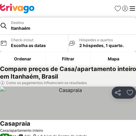
Favoritos
Iniciar
Me
Destino
Itanhaém
Check-in/out
Hóspedes e quartos
Escolha as datas
2 hóspedes, 1 quarto.
Ordenar
Filtrar
Mapa
Compare preços de Casa/apartamento inteiro
em Itanhaém, Brasil
Como os pagamentos influenciam os resultados
Partilhar
Ad
Casapraia
Ver preços
Casa/apartamento inteiro