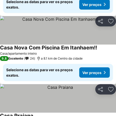
Selecione as datas para ver os preços
Ver preços
exatos.
Partilhar
Ad
Casa Nova Com Piscina Em Itanhaem!!
Ver preço
Casa/apartamento inteiro
9,8
Excelente
24
a 8.1 km de Centro da cidade
Selecione as datas para ver os preços
Ver preços
exatos.
Partilhar
Ad
Casa Praiana