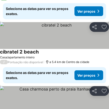
Selecione as datas para ver os preços
Ver preços
exatos.
Partilhar
Ad
cibratel 2 beach
Ver preços
Casa/apartamento inteiro
/
a 5.4 km de Centro da cidade
Pontuação não disponível
Selecione as datas para ver os preços
Ver preços
exatos.
Partilhar
Ad