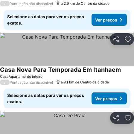
/
a 2.9 km de Centro da cidade
Pontuação não disponível
Selecione as datas para ver os preços
Ver preços
exatos.
Partilhar
Ad
Casa Nova Para Temporada Em Itanhaem
Ver p
Casa/apartamento inteiro
/
a 9.1 km de Centro da cidade
Pontuação não disponível
Selecione as datas para ver os preços
Ver preços
exatos.
Partilhar
Ad