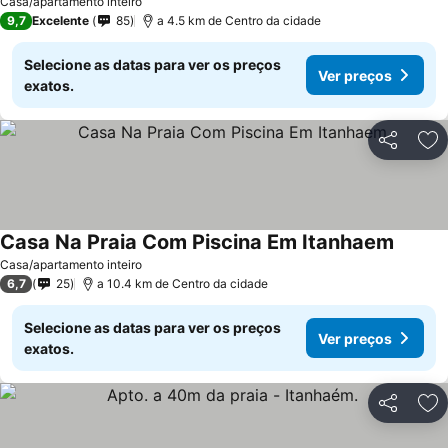
Casa/apartamento inteiro
9,7
Excelente
85
a 4.5 km de Centro da cidade
Selecione as datas para ver os preços
Ver preços
exatos.
Partilhar
Ad
Casa Na Praia Com Piscina Em Itanhaem
Ver pr
Casa/apartamento inteiro
6,7
25
a 10.4 km de Centro da cidade
Selecione as datas para ver os preços
Ver preços
exatos.
Partilhar
Ad