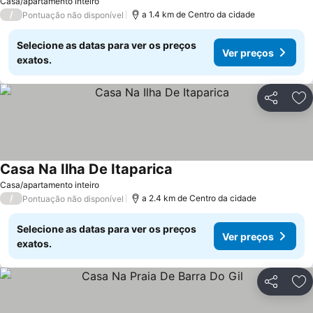
Ver preços
Casa/apartamento inteiro
/
a 1.4 km de Centro da cidade
Pontuação não disponível
Selecione as datas para ver os preços
Ver preços
exatos.
Partilhar
Ad
Casa Na Ilha De Itaparica
Ver preços
Casa/apartamento inteiro
/
a 2.4 km de Centro da cidade
Pontuação não disponível
Selecione as datas para ver os preços
Ver preços
exatos.
Partilhar
Ad