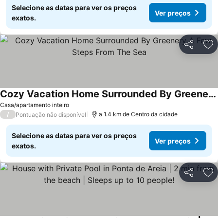
Selecione as datas para ver os preços
Ver preços
exatos.
Partilhar
Ad
Cozy Vacation Home Surrounded By Greenery A Few Steps From The Sea
Ver preços
Casa/apartamento inteiro
/
a 1.4 km de Centro da cidade
Pontuação não disponível
Selecione as datas para ver os preços
Ver preços
exatos.
Partilhar
Ad