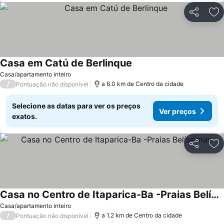
Partilhar
Ad
Casa em Catú de Berlinque
Ver preços
Casa/apartamento inteiro
/
a 6.0 km de Centro da cidade
Pontuação não disponível
Selecione as datas para ver os preços
Ver preços
exatos.
Partilhar
Ad
Casa no Centro de Itaparica-Ba -Praias Belíssimas
Ver preços
Casa/apartamento inteiro
/
a 1.2 km de Centro da cidade
Pontuação não disponível