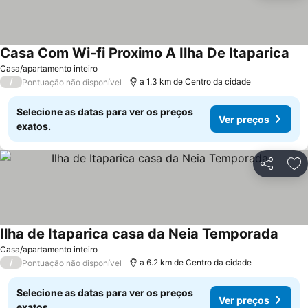
Casa Com Wi-fi Proximo A Ilha De Itaparica
Ver
Casa/apartamento inteiro
/
a 1.3 km de Centro da cidade
Pontuação não disponível
Selecione as datas para ver os preços
Ver preços
exatos.
Partilhar
Ad
Ilha de Itaparica casa da Neia Temporada
Ver p
Casa/apartamento inteiro
/
a 6.2 km de Centro da cidade
Pontuação não disponível
Selecione as datas para ver os preços
Ver preços
exatos.