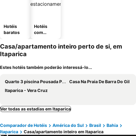
Hotéis
Hotéis
baratos
com
estaciona
mento
Casa/apartamento inteiro perto de si, em
Itaparica
Estes hotéis também poderão interessá-lo...
Quarto 3 piscina Pousada Praia de Cabuçu BA
Casa Na Praia De Barra Do Gil
Itaparica - Vera Cruz
Ver todas as estadias em Itaparica
Comparador de Hotéis
América do Sul
Brasil
Bahia
Itaparica
Casa/apartamento inteiro em Itaparica