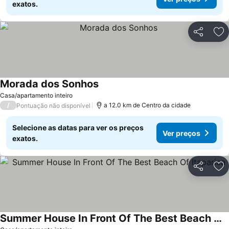
exatos.
Partilhar
Ad
Morada dos Sonhos
Ver preços
Casa/apartamento inteiro
/
a 12.0 km de Centro da cidade
Pontuação não disponível
Selecione as datas para ver os preços
Ver preços
exatos.
Partilhar
Ad
Summer House In Front Of The Best Beach Of Itaparica