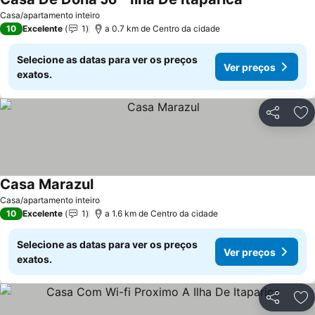
Ver preços
Casa/apartamento inteiro
10
Excelente
1
a 0.7 km de Centro da cidade
Selecione as datas para ver os preços
Ver preços
exatos.
Partilhar
Ad
Casa Marazul
Ver preços
Casa/apartamento inteiro
10
Excelente
1
a 1.6 km de Centro da cidade
Selecione as datas para ver os preços
Ver preços
exatos.
Partilhar
Ad