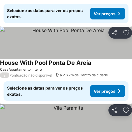
Selecione as datas para ver os preços
Ver preços
exatos.
Partilhar
Ad
House With Pool Ponta De Areia
Ver preços
Casa/apartamento inteiro
/
a 2.6 km de Centro da cidade
Pontuação não disponível
Selecione as datas para ver os preços
Ver preços
exatos.
Partilhar
Ad