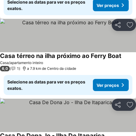
Selecione as datas para ver os preços
Ver preços
exatos.
Partilhar
Ad
Casa térreo na ilha próximo ao Ferry Boat
Ver p
Casa/apartamento inteiro
6,0
1
a 7.9 km de Centro da cidade
Selecione as datas para ver os preços
Ver preços
exatos.
Partilhar
Ad
Casa De Dona Jo - Ilha De Itaparica