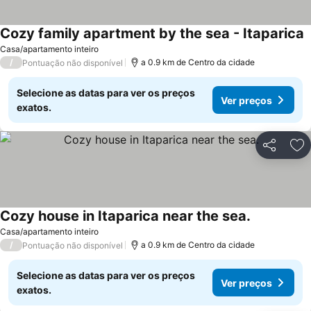
Cozy family apartment by the sea - Itaparica
V
Casa/apartamento inteiro
/
a 0.9 km de Centro da cidade
Pontuação não disponível
Selecione as datas para ver os preços
Ver preços
exatos.
Partilhar
Ad
Cozy house in Itaparica near the sea.
Ver preços
Casa/apartamento inteiro
/
a 0.9 km de Centro da cidade
Pontuação não disponível
Selecione as datas para ver os preços
Ver preços
exatos.