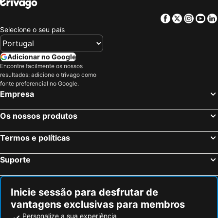
Facebook
Twitter
Insta
Yo
Selecione o seu país
Adicionar no Google
Encontre facilmente os nossos
resultados: adicione o trivago como
fonte preferencial no Google.
Empresa
Os nossos produtos
Termos e políticas
Suporte
Inicie sessão para desfrutar de
vantagens exclusivas para membros
Personalize a sua experiência