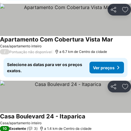
Partilhar
Ad
Apartamento Com Cobertura Vista Mar
Ver pre
Casa/apartamento inteiro
/
a 6.7 km de Centro da cidade
Pontuação não disponível
Selecione as datas para ver os preços
Ver preços
exatos.
Partilhar
Ad
Casa Boulevard 24 - Itaparica
Ver preços
Casa/apartamento inteiro
10
Excelente
3
a 1.4 km de Centro da cidade