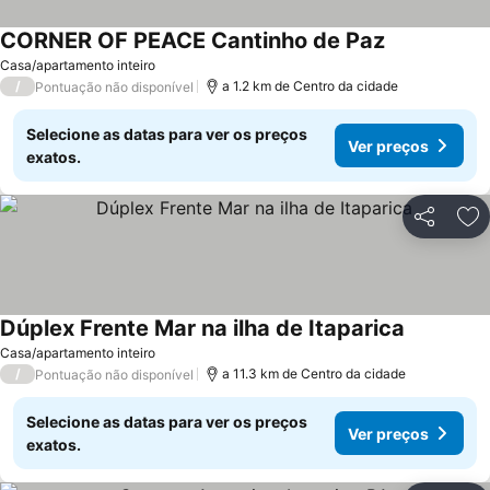
CORNER OF PEACE Cantinho de Paz
Ver preços
Casa/apartamento inteiro
/
a 1.2 km de Centro da cidade
Pontuação não disponível
Selecione as datas para ver os preços
Ver preços
exatos.
Partilhar
Ad
Dúplex Frente Mar na ilha de Itaparica
Ver preço
Casa/apartamento inteiro
/
a 11.3 km de Centro da cidade
Pontuação não disponível
Selecione as datas para ver os preços
Ver preços
exatos.