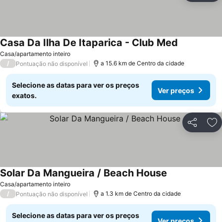
Casa Da Ilha De Itaparica - Club Med
Ver preços
Casa/apartamento inteiro
/
a 15.6 km de Centro da cidade
Pontuação não disponível
Selecione as datas para ver os preços
Ver preços
exatos.
Partilhar
Ad
Solar Da Mangueira / Beach House
Ver preços
Casa/apartamento inteiro
/
a 1.3 km de Centro da cidade
Pontuação não disponível
Selecione as datas para ver os preços
Ver preços