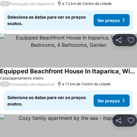
/
a 7.2 km de Centro da cidade
Pontuação não disponível
Selecione as datas para ver os preços
Ver preços
exatos.
Partilhar
Ad
Equipped Beachfront House In Itaparica, With 5 Bedrooms, 4 Bathrooms, Garden
Ver preços
Casa/apartamento inteiro
/
a 1.1 km de Centro da cidade
Pontuação não disponível
Selecione as datas para ver os preços
Ver preços
exatos.
Partilhar
Ad