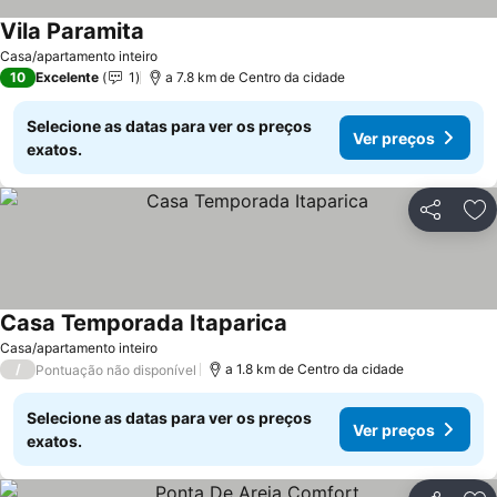
Vila Paramita
Ver preços
Casa/apartamento inteiro
10
Excelente
1
a 7.8 km de Centro da cidade
Selecione as datas para ver os preços
Ver preços
exatos.
Partilhar
Ad
Casa Temporada Itaparica
Ver preços
Casa/apartamento inteiro
/
a 1.8 km de Centro da cidade
Pontuação não disponível
Selecione as datas para ver os preços
Ver preços
exatos.