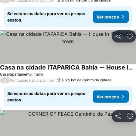
/
a 1.9 km de Centro da cidade
Pontuação não disponível
Selecione as datas para ver os preços
Ver preços
exatos.
Partilhar
Ad
Casa na cidade ITAPARICA Bahia -- House in ITAPARICA town
Ver preços
Casa/apartamento inteiro
/
a 0.5 km de Centro da cidade
Pontuação não disponível
Selecione as datas para ver os preços
Ver preços
exatos.
Partilhar
Ad