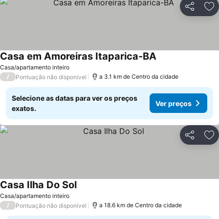
Partilhar
Ad
Casa em Amoreiras Itaparica-BA
Ver preços
Casa/apartamento inteiro
/
a 3.1 km de Centro da cidade
Pontuação não disponível
Selecione as datas para ver os preços
Ver preços
exatos.
Partilhar
Ad
Casa Ilha Do Sol
Ver preços
Casa/apartamento inteiro
/
a 18.6 km de Centro da cidade
Pontuação não disponível