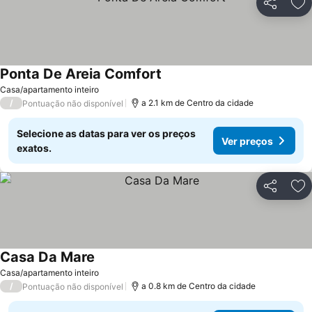
Partilhar
Ad
Ponta De Areia Comfort
Ver preços
Casa/apartamento inteiro
/
a 2.1 km de Centro da cidade
Pontuação não disponível
Selecione as datas para ver os preços
Ver preços
exatos.
Partilhar
Ad
Casa Da Mare
Ver preços
Casa/apartamento inteiro
/
a 0.8 km de Centro da cidade
Pontuação não disponível