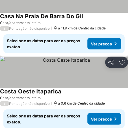
Casa Na Praia De Barra Do Gil
Ver preços
Casa/apartamento inteiro
/
a 11.9 km de Centro da cidade
Pontuação não disponível
Selecione as datas para ver os preços
Ver preços
exatos.
Partilhar
Ad
Costa Oeste Itaparica
Ver preços
Casa/apartamento inteiro
/
a 0.6 km de Centro da cidade
Pontuação não disponível
Selecione as datas para ver os preços
Ver preços
exatos.