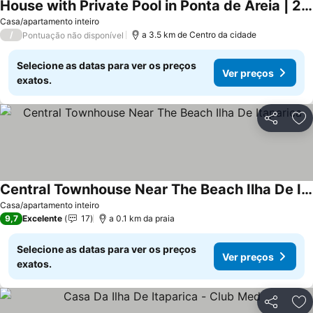
House with Private Pool in Ponta de Areia | 2 min from the beach | Sleeps up to 10 people!
Ver preços
Casa/apartamento inteiro
/
a 3.5 km de Centro da cidade
Pontuação não disponível
Selecione as datas para ver os preços
Ver preços
exatos.
Partilhar
Ad
Central Townhouse Near The Beach Ilha De Itaparica
Ver preços
Casa/apartamento inteiro
9,7
Excelente
17
a 0.1 km da praia
Selecione as datas para ver os preços
Ver preços
exatos.
Partilhar
Ad