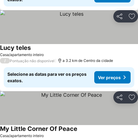
Partilhar
Ad
Lucy teles
Ver preços
Casa/apartamento inteiro
/
a 3.2 km de Centro da cidade
Pontuação não disponível
Selecione as datas para ver os preços
Ver preços
exatos.
Partilhar
Ad
My Little Corner Of Peace
Ver preços
Casa/apartamento inteiro