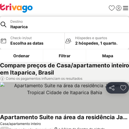
Favoritos
Iniciar
Me
Destino
Itaparica
Check-in/out
Hóspedes e quartos
Escolha as datas
2 hóspedes, 1 quarto.
Ordenar
Filtrar
Mapa
Compare preços de Casa/apartamento inteiro
em Itaparica, Brasil
Como os pagamentos influenciam os resultados
Partilhar
Ad
Apartamento Suite na área da residência Jardim Tropical Cidade de Itaparica Bahia
Ver preços
Casa/apartamento inteiro