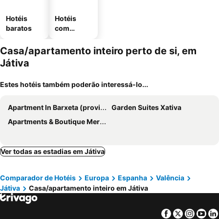
Hotéis
Hotéis
baratos
com
estaciona
mento
Casa/apartamento inteiro perto de si, em
Játiva
Estes hotéis também poderão interessá-lo...
Apartment In Barxeta (province Of Valencia)
Garden Suites Xativa
Apartments & Boutique Meraki
Ver todas as estadias em Játiva
Comparador de Hotéis
Europa
Espanha
Valência
Játiva
Casa/apartamento inteiro em Játiva
Facebook
Twitter
Insta
Yo