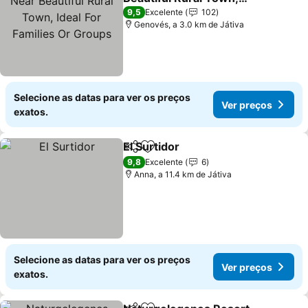
Ideal For Families Or
9,5
Excelente
102
Groups
Genovés, a 3.0 km de Játiva
Selecione as datas para ver os preços
Ver preços
exatos.
El Surtidor
Partilhar
Adicionar aos favoritos
9,8
Excelente
6
Anna, a 11.4 km de Játiva
Selecione as datas para ver os preços
Ver preços
exatos.