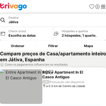
Favoritos
Iniciar
Me
Destino
Játiva
Check-in/out
Hóspedes e quartos
Escolha as datas
2 hóspedes, 1 quarto.
Ordenar
Filtrar
Mapa
Compare preços de Casa/apartamento inteiro
em Játiva, Espanha
Como os pagamentos influenciam os resultados
Entire Apartment In El
Partilhar
Adicionar aos favoritos
Casco Antiguo
/
Pontuação não disponível
a 0.3 km de Centro da cidade