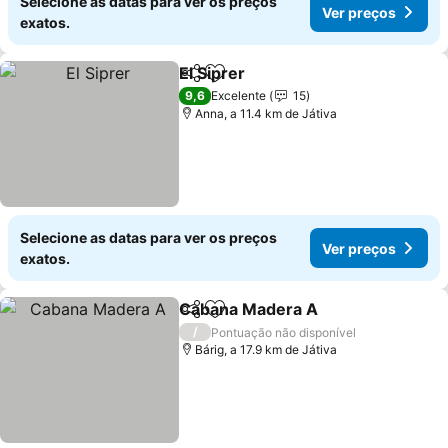
Selecione as datas para ver os preços
Ver preços
exatos.
El Siprer
Partilhar
Adicionar aos favoritos
9,6
Excelente
15
Anna, a 11.4 km de Játiva
Selecione as datas para ver os preços
Ver preços
exatos.
Cabana Madera A
Partilhar
Adicionar aos favoritos
/
Pontuação não disponível
Bárig, a 17.9 km de Játiva