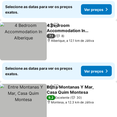
Selecione as datas para ver os preços
Ver preços
exatos.
4 Bedroom
Partilhar
Adicionar aos favoritos
Accommodation In
Alberique
7,1
8
Alberique, a 12.1 km de Játiva
Selecione as datas para ver os preços
Ver preços
exatos.
Entre Montanas Y Mar,
Partilhar
Adicionar aos favoritos
Casa Quim Montesa
9,2
Excelente
30
Montesa, a 12.3 km de Játiva