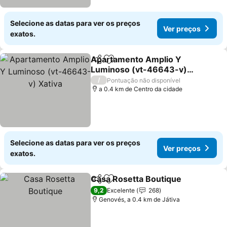
Selecione as datas para ver os preços
Ver preços
exatos.
Apartamento Amplio Y
Partilhar
Adicionar aos favoritos
Luminoso (vt-46643-v)
Xativa
/
Pontuação não disponível
a 0.4 km de Centro da cidade
Selecione as datas para ver os preços
Ver preços
exatos.
Casa Rosetta Boutique
Partilhar
Adicionar aos favoritos
9,2
Excelente
268
Genovés, a 0.4 km de Játiva