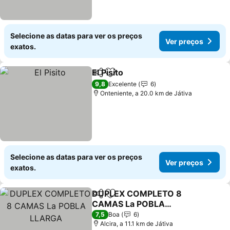
Selecione as datas para ver os preços
Ver preços
exatos.
El Pisito
Partilhar
Adicionar aos favoritos
9,8
Excelente
6
Onteniente, a 20.0 km de Játiva
Selecione as datas para ver os preços
Ver preços
exatos.
DUPLEX COMPLETO 8
Partilhar
Adicionar aos favoritos
CAMAS La POBLA
LLARGA
7,5
Boa
6
Alcira, a 11.1 km de Játiva