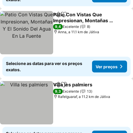
Patio Con Vistas Que
Partilhar
Adicionar aos favoritos
Impresionan, Montañas Y
El Sonido Del Agua En La
9,4
Excelente
8
Fuente
Anna, a 11.1 km de Játiva
Selecione as datas para ver os preços
Ver preços
exatos.
Villa les palmiers
Partilhar
Adicionar aos favoritos
9,3
Excelente
13
Rafelguaraf, a 11.2 km de Játiva