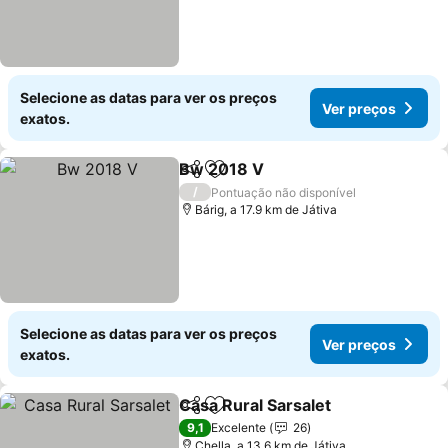
Selecione as datas para ver os preços
Ver preços
exatos.
Bw 2018 V
Partilhar
Adicionar aos favoritos
/
Pontuação não disponível
Bárig, a 17.9 km de Játiva
Selecione as datas para ver os preços
Ver preços
exatos.
Casa Rural Sarsalet
Partilhar
Adicionar aos favoritos
9,1
Excelente
26
Chella, a 13.6 km de Játiva