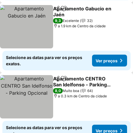
Apartamento Gabucio en
Partilhar
Adicionar aos favoritos
Jaén
9,3
Excelente
32
a 1.9 km de Centro da cidade
Selecione as datas para ver os preços
Ver preços
exatos.
Apartamento CENTRO
Partilhar
Adicionar aos favoritos
San Idelfonso - Parking
Opcional
8,0
Muito boa
64
a 0.3 km de Centro da cidade
Selecione as datas para ver os preços
Ver preços