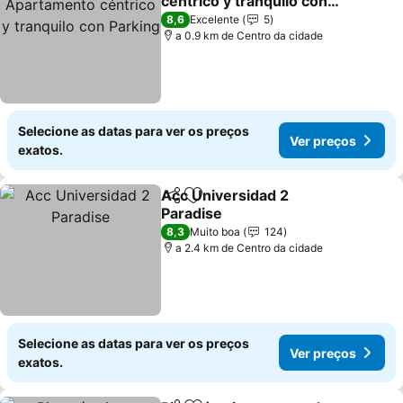
céntrico y tranquilo con
Parking
8,6
Excelente
5
a 0.9 km de Centro da cidade
Selecione as datas para ver os preços
Ver preços
exatos.
Acc Universidad 2
Partilhar
Adicionar aos favoritos
Paradise
8,3
Muito boa
124
a 2.4 km de Centro da cidade
Selecione as datas para ver os preços
Ver preços
exatos.