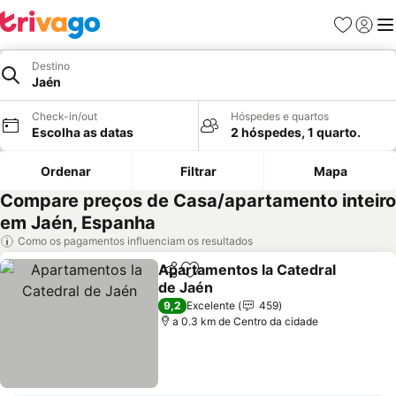
Favoritos
Iniciar
Me
Destino
Jaén
Check-in/out
Hóspedes e quartos
Escolha as datas
2 hóspedes, 1 quarto.
Ordenar
Filtrar
Mapa
Compare preços de Casa/apartamento inteiro
em Jaén, Espanha
Como os pagamentos influenciam os resultados
Apartamentos la Catedral
Partilhar
Adicionar aos favoritos
de Jaén
9,2
Excelente
459
a 0.3 km de Centro da cidade