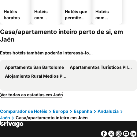
Hotéis
Hotéis
Hotéis que
Hotéis
baratos
com
permitem
com
piscinas
animais
estaciona
mento
Casa/apartamento inteiro perto de si, em
Jaén
Estes hotéis também poderão interessá-lo...
Apartamento San Bartolome
Apartamentos Turísticos Pilaria
Alojamiento Rural Medios Panes
Ver todas as estadias em Jaén
Comparador de Hotéis
Europa
Espanha
Andaluzia
Jaén
Casa/apartamento inteiro em Jaén
Facebook
Twitter
Insta
Yo