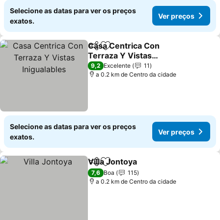
Selecione as datas para ver os preços
Ver preços
exatos.
Casa Centrica Con
Partilhar
Adicionar aos favoritos
Terraza Y Vistas
Inigualables
9,2
Excelente
11
a 0.2 km de Centro da cidade
Selecione as datas para ver os preços
Ver preços
exatos.
Villa Jontoya
Partilhar
Adicionar aos favoritos
7,6
Boa
115
a 0.2 km de Centro da cidade