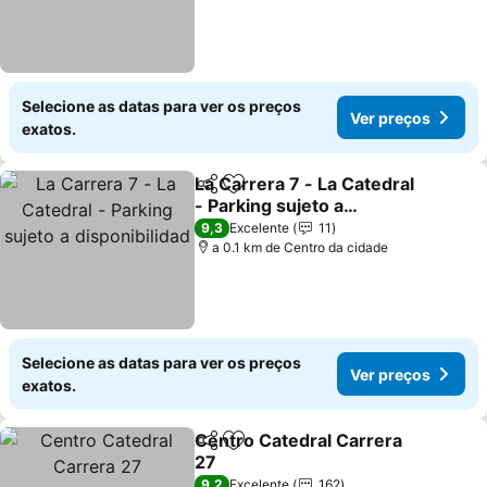
Selecione as datas para ver os preços
Ver preços
exatos.
La Carrera 7 - La Catedral
Partilhar
Adicionar aos favoritos
- Parking sujeto a
disponibilidad
9,3
Excelente
11
a 0.1 km de Centro da cidade
Selecione as datas para ver os preços
Ver preços
exatos.
Centro Catedral Carrera
Partilhar
Adicionar aos favoritos
27
9,2
Excelente
162