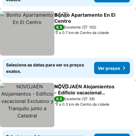
Bonito Apartamento En El
Partilhar
Adicionar aos favoritos
Centro
8,5
Excelente
162
a 0.7 km de Centro da cidade
Selecione as datas para ver os preços
Ver preços
exatos.
NOVOJAÉN Alojamientos
Partilhar
Adicionar aos favoritos
- Edificio vacacional
Exclusivo y Tranquilo
9,5
Excelente
38
junto a Catedral
a 0.3 km de Centro da cidade