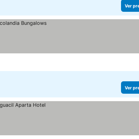
Ver pr
Ver pr