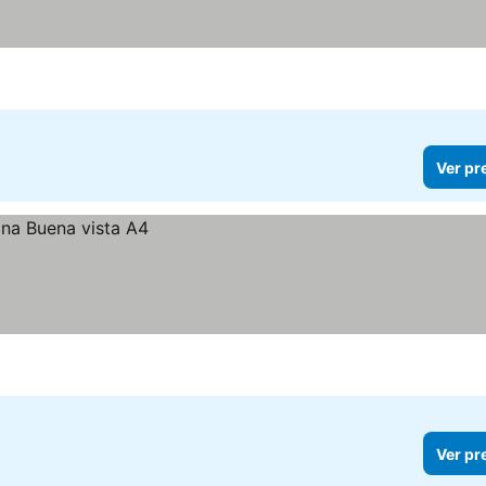
Ver pr
Ver pr