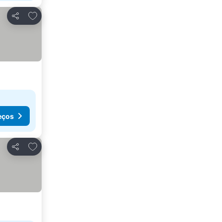
Adicionar aos favoritos
Partilhar
eços
Adicionar aos favoritos
Partilhar