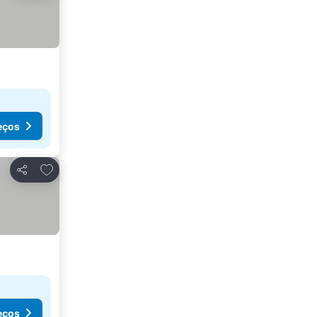
eços
Adicionar aos favoritos
Partilhar
eços