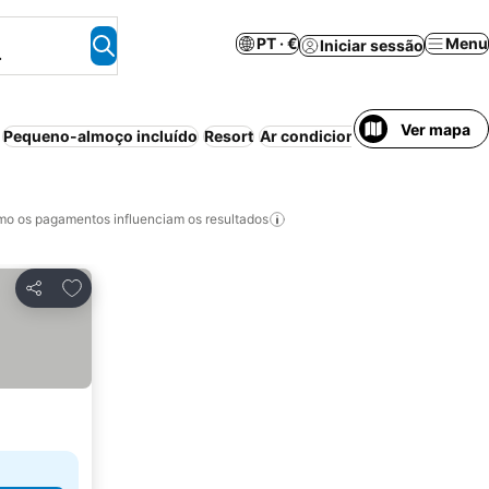
PT · €
Menu
Iniciar sessão
.
Ver mapa
Pequeno-almoço incluído
Resort
Ar condicionado
Wi-fi
Aparth
o os pagamentos influenciam os resultados
Adicionar aos favoritos
Partilhar