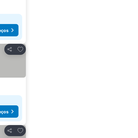
eços
Adicionar aos favoritos
Partilhar
eços
Adicionar aos favoritos
Partilhar