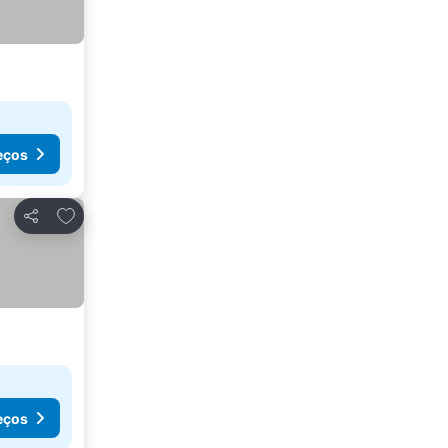
eços
Adicionar aos favoritos
Partilhar
eços