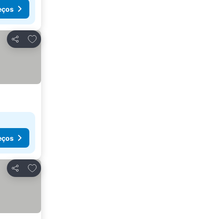
eços
Adicionar aos favoritos
Partilhar
eços
Adicionar aos favoritos
Partilhar