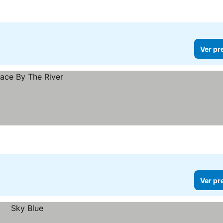
Ver pr
Ver pr