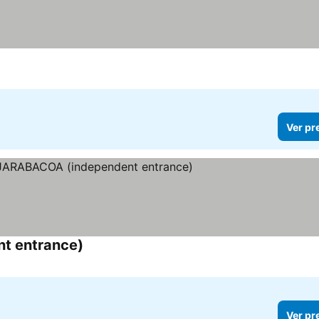
Ver pr
 entrance)
Ver pr