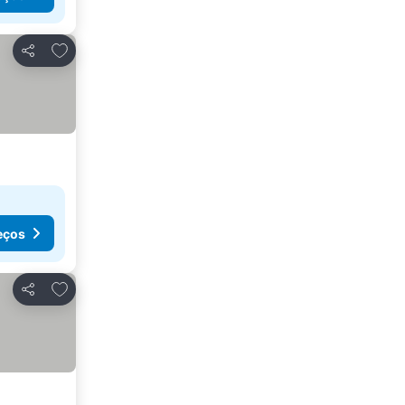
Adicionar aos favoritos
Partilhar
eços
Adicionar aos favoritos
Partilhar