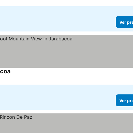
Ver pr
acoa
Ver pr