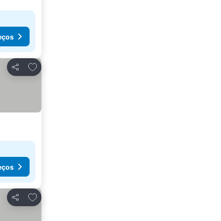
eços
Adicionar aos favoritos
Partilhar
eços
Adicionar aos favoritos
Partilhar