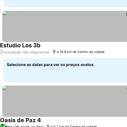
Estudio Los 3b
Pontuação não disponível
/
a 16.8 km de Centro da cidade
Selecione as datas para ver os preços exatos.
Oasis de Paz 4
Boa
(26 pontuações)
7,8
a 0.7 km de Centro da cidade