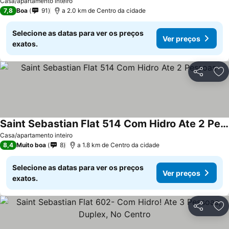
Ver preços
Casa/apartamento inteiro
7,8
Boa
91
a 2.0 km de Centro da cidade
Selecione as datas para ver os preços
Ver preços
exatos.
Partilhar
Ad
Saint Sebastian Flat 514 Com Hidro Ate 2 Pessoas
Ver preços
Casa/apartamento inteiro
8,4
Muito boa
8
a 1.8 km de Centro da cidade
Selecione as datas para ver os preços
Ver preços
exatos.
Partilhar
Ad