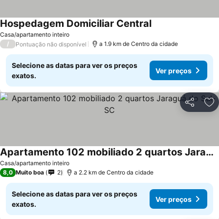
Hospedagem Domiciliar Central
Ver preços
Casa/apartamento inteiro
/
a 1.9 km de Centro da cidade
Pontuação não disponível
Selecione as datas para ver os preços
Ver preços
exatos.
Partilhar
Ad
Apartamento 102 mobiliado 2 quartos Jaraguá do Sul-SC
Ver preços
Casa/apartamento inteiro
8,0
Muito boa
2
a 2.2 km de Centro da cidade
Selecione as datas para ver os preços
Ver preços
exatos.