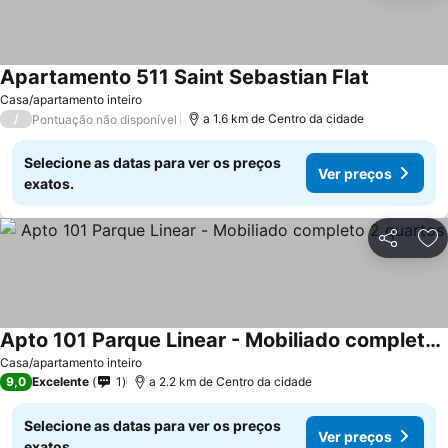
Apartamento 511 Saint Sebastian Flat
Ver preço
Casa/apartamento inteiro
/
a 1.6 km de Centro da cidade
Pontuação não disponível
Selecione as datas para ver os preços
Ver preços
exatos.
Partilhar
Ad
Apto 101 Parque Linear - Mobiliado completo 2 quartos
Ver preços
Casa/apartamento inteiro
9,0
Excelente
1
a 2.2 km de Centro da cidade
Selecione as datas para ver os preços
Ver preços
exatos.