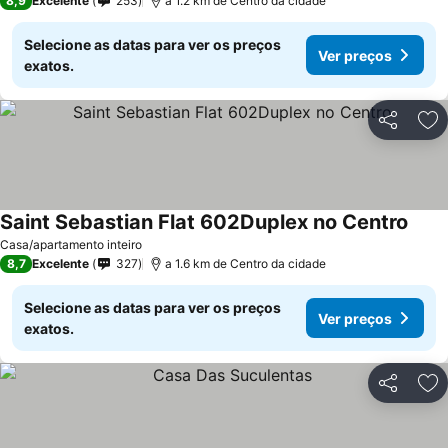
8,9
Excelente
253
a 1.2 km de Centro da cidade
Selecione as datas para ver os preços
Ver preços
exatos.
Partilhar
Ad
Saint Sebastian Flat 602Duplex no Centro
Ver p
Casa/apartamento inteiro
8,7
Excelente
327
a 1.6 km de Centro da cidade
Selecione as datas para ver os preços
Ver preços
exatos.
Partilhar
Ad