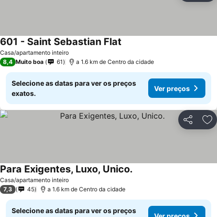
601 - Saint Sebastian Flat
Ver preços
Casa/apartamento inteiro
8,4
Muito boa
61
a 1.6 km de Centro da cidade
Selecione as datas para ver os preços
Ver preços
exatos.
Partilhar
Ad
Para Exigentes, Luxo, Unico.
Ver preços
Casa/apartamento inteiro
7,3
45
a 1.6 km de Centro da cidade
Selecione as datas para ver os preços
Ver preços