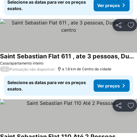
Selecione as datas para ver os preços
Ver preços
exatos.
Partilhar
Ad
Saint Sebastian Flat 611 , ate 3 pessoas, Duplex, no centro
Ver preços
Casa/apartamento inteiro
/
a 1.8 km de Centro da cidade
Pontuação não disponível
Selecione as datas para ver os preços
Ver preços
exatos.
Partilhar
Ad
Saint Sebastian Flat 110 Até 2 Pessoas