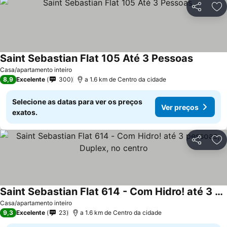
Partilhar
Ad
Saint Sebastian Flat 105 Até 3 Pessoas
Ver preç
Casa/apartamento inteiro
8,9
Excelente
300
a 1.6 km de Centro da cidade
Selecione as datas para ver os preços
Ver preços
exatos.
Partilhar
Ad
Saint Sebastian Flat 614 - Com Hidro! até 3 pessoas, Duplex, no centro
Ver preços
Casa/apartamento inteiro
9,3
Excelente
23
a 1.6 km de Centro da cidade