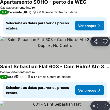
Apartamento SOHO - perto da WEG
Ver preços
Casa/apartamento inteiro
9,7
Excelente
7
a 0.8 km de Centro da cidade
Selecione as datas para ver os preços
Ver preços
exatos.
Partilhar
Ad
Saint Sebastian Flat 603 - Com Hidro! Ate 3 Pessoas, Duplex, No Centro
Ver preços
Casa/apartamento inteiro
7,7
Boa
121
a 1.6 km de Centro da cidade
Selecione as datas para ver os preços
Ver preços
exatos.
Partilhar
Ad