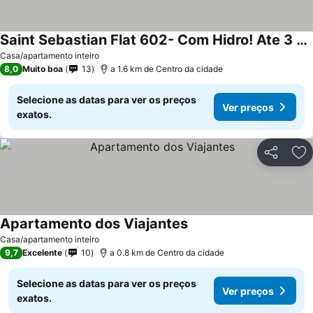
Saint Sebastian Flat 602- Com Hidro! Ate 3 Pessoas, Duplex, No Centro
Ver preços
Casa/apartamento inteiro
8,0
Muito boa
13
a 1.6 km de Centro da cidade
Selecione as datas para ver os preços
Ver preços
exatos.
Partilhar
Ad
Apartamento dos Viajantes
Ver preços
Casa/apartamento inteiro
9,7
Excelente
10
a 0.8 km de Centro da cidade
Selecione as datas para ver os preços
Ver preços
exatos.