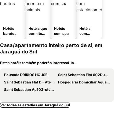
Hotéis
Hotéis que
Hotéis
Hotéis
baratos
permitem
com spa
com
animais
estaciona
mento
Casa/apartamento inteiro perto de si, em
Jaraguá do Sul
Estes hotéis também poderão interessá-lo...
Pousada DRIRIOS HOUSE
Saint Sebastian Flat 602Duplex no Centro
Saint Sebastian Flat D - Ate 4 Pessoas! Duplex No Centro - Melhor Localizacao, Vista!
Hospedaria Domiciliar Agua Verde
Saint Sebastian Ap103-studio Pne
Ver todas as estadias em Jaraguá do Sul