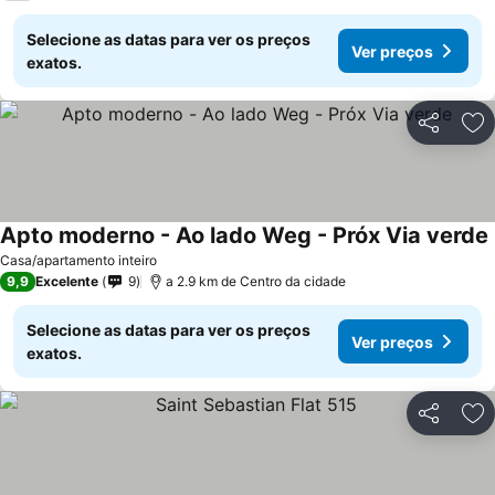
Selecione as datas para ver os preços
Ver preços
exatos.
Partilhar
Ad
Apto moderno - Ao lado Weg - Próx Via verde
Casa/apartamento inteiro
9,9
Excelente
9
a 2.9 km de Centro da cidade
Selecione as datas para ver os preços
Ver preços
exatos.
Partilhar
Ad