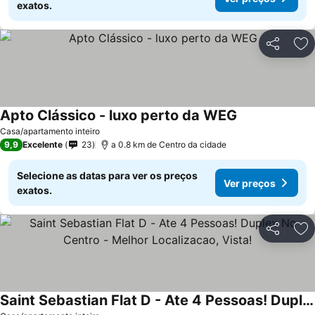
exatos.
Partilhar
Ad
Apto Clássico - luxo perto da WEG
Ver preços
Casa/apartamento inteiro
9,9
Excelente
23
a 0.8 km de Centro da cidade
Selecione as datas para ver os preços
Ver preços
exatos.
Partilhar
Ad
Saint Sebastian Flat D - Ate 4 Pessoas! Duplex No Centro - Melhor Localizacao, Vista!