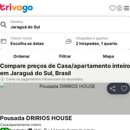
Favoritos
Iniciar
Me
Destino
Jaraguá do Sul
Check-in/out
Hóspedes e quartos
Escolha as datas
2 hóspedes, 1 quarto.
Ordenar
Filtrar
Mapa
Compare preços de Casa/apartamento inteiro
em Jaraguá do Sul, Brasil
Como os pagamentos influenciam os resultados
Partilhar
Ad
Pousada DRIRIOS HOUSE
Ver preços
Casa/apartamento inteiro