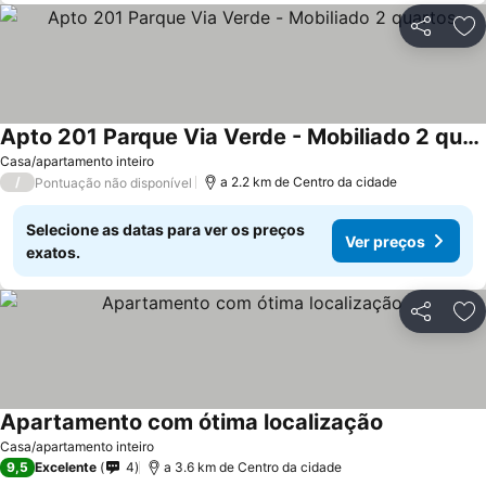
Partilhar
Ad
Apto 201 Parque Via Verde - Mobiliado 2 quartos
Ver preços
Casa/apartamento inteiro
/
a 2.2 km de Centro da cidade
Pontuação não disponível
Selecione as datas para ver os preços
Ver preços
exatos.
Partilhar
Ad
Apartamento com ótima localização
Ver preços
Casa/apartamento inteiro
9,5
Excelente
4
a 3.6 km de Centro da cidade