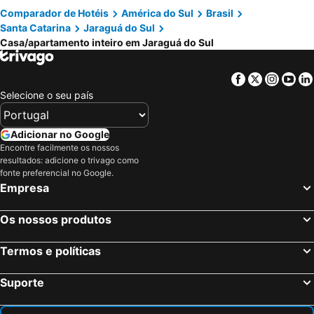
Comparador de Hotéis
América do Sul
Brasil
Santa Catarina
Jaraguá do Sul
Casa/apartamento inteiro em Jaraguá do Sul
Facebook
Twitter
Insta
Yo
Selecione o seu país
Adicionar no Google
Encontre facilmente os nossos
resultados: adicione o trivago como
fonte preferencial no Google.
Empresa
Os nossos produtos
Termos e políticas
Suporte