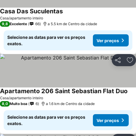
Casa Das Suculentas
Ver preços
Casa/apartamento inteiro
9,8
Excelente
66
a 5.5 km de Centro da cidade
Selecione as datas para ver os preços
Ver preços
exatos.
Partilhar
Ad
Apartamento 206 Saint Sebastian Flat Duo
Ver
Casa/apartamento inteiro
8,0
Muito boa
6
a 1.6 km de Centro da cidade
Selecione as datas para ver os preços
Ver preços
exatos.