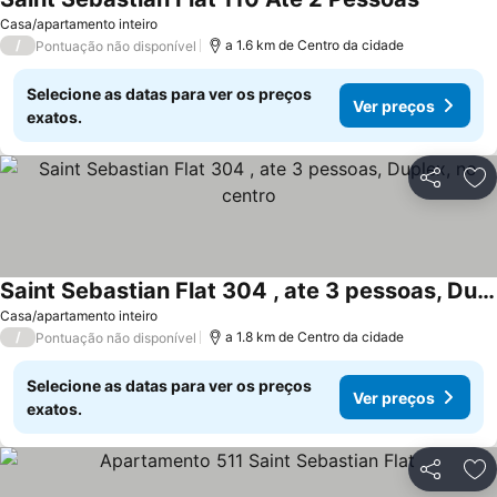
Ver preç
Casa/apartamento inteiro
/
a 1.6 km de Centro da cidade
Pontuação não disponível
Selecione as datas para ver os preços
Ver preços
exatos.
Partilhar
Ad
Saint Sebastian Flat 304 , ate 3 pessoas, Duplex, no centro
Ver preços
Casa/apartamento inteiro
/
a 1.8 km de Centro da cidade
Pontuação não disponível
Selecione as datas para ver os preços
Ver preços
exatos.
Partilhar
Ad