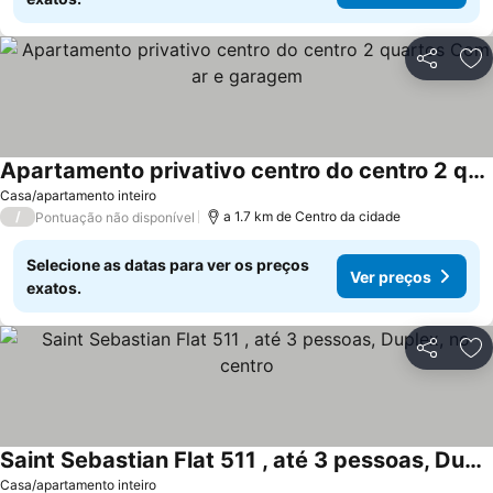
Partilhar
Ad
Apartamento privativo centro do centro 2 quartos Com ar e garagem
Ver preços
Casa/apartamento inteiro
/
a 1.7 km de Centro da cidade
Pontuação não disponível
Selecione as datas para ver os preços
Ver preços
exatos.
Partilhar
Ad
Saint Sebastian Flat 511 , até 3 pessoas, Duplex, no centro
Ver preços
Casa/apartamento inteiro