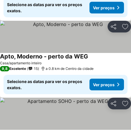
Selecione as datas para ver os preços
Ver preços
exatos.
Partilhar
Ad
Apto, Moderno - perto da WEG
Ver preços
Casa/apartamento inteiro
9,8
Excelente
15
a 0.8 km de Centro da cidade
Selecione as datas para ver os preços
Ver preços
exatos.
Partilhar
Ad