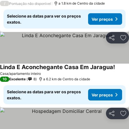
/
a 1.8 km de Centro da cidade
Pontuação não disponível
Selecione as datas para ver os preços
Ver preços
exatos.
Partilhar
Ad
Linda E Aconchegante Casa Em Jaragua!
Ver pr
Casa/apartamento inteiro
10
Excelente
8
a 6.2 km de Centro da cidade
Selecione as datas para ver os preços
Ver preços
exatos.
Partilhar
Ad