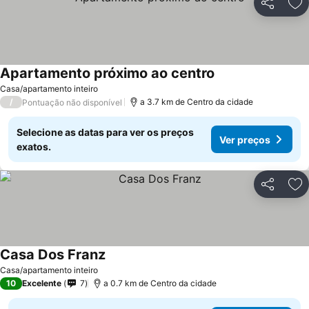
Partilhar
Ad
Apartamento próximo ao centro
Ver preços
Casa/apartamento inteiro
/
a 3.7 km de Centro da cidade
Pontuação não disponível
Selecione as datas para ver os preços
Ver preços
exatos.
Partilhar
Ad
Casa Dos Franz
Ver preços
Casa/apartamento inteiro
10
Excelente
7
a 0.7 km de Centro da cidade