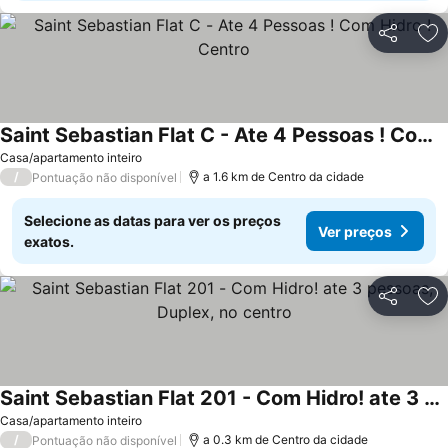
Partilhar
Ad
Saint Sebastian Flat C - Ate 4 Pessoas ! Com Hidro ! Centro
Ver preços
Casa/apartamento inteiro
/
a 1.6 km de Centro da cidade
Pontuação não disponível
Selecione as datas para ver os preços
Ver preços
exatos.
Partilhar
Ad
Saint Sebastian Flat 201 - Com Hidro! ate 3 pessoas, Duplex, no centro
Ver preços
Casa/apartamento inteiro
/
a 0.3 km de Centro da cidade
Pontuação não disponível