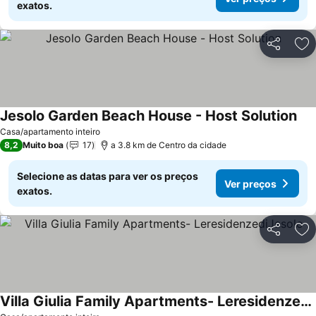
exatos.
Partilhar
Ad
Jesolo Garden Beach House - Host Solution
Ver
Casa/apartamento inteiro
8,2
Muito boa
17
a 3.8 km de Centro da cidade
Selecione as datas para ver os preços
Ver preços
exatos.
Partilhar
Ad
Villa Giulia Family Apartments- LeresidenzediJesolo