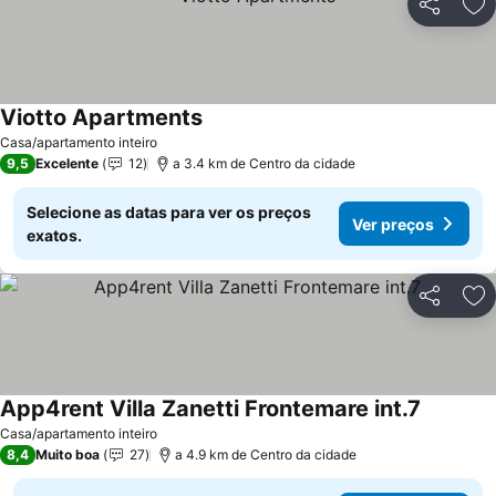
Partilhar
Ad
Viotto Apartments
Ver preços
Casa/apartamento inteiro
9,5
Excelente
12
a 3.4 km de Centro da cidade
Selecione as datas para ver os preços
Ver preços
exatos.
Partilhar
Ad
App4rent Villa Zanetti Frontemare int.7
Ver preç
Casa/apartamento inteiro
8,4
Muito boa
27
a 4.9 km de Centro da cidade