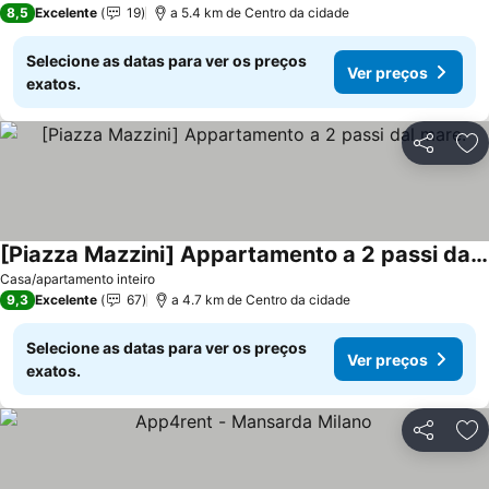
8,5
Excelente
19
a 5.4 km de Centro da cidade
Selecione as datas para ver os preços
Ver preços
exatos.
Partilhar
Ad
[Piazza Mazzini] Appartamento a 2 passi dal mare.
Ver preços
Casa/apartamento inteiro
9,3
Excelente
67
a 4.7 km de Centro da cidade
Selecione as datas para ver os preços
Ver preços
exatos.
Partilhar
Ad