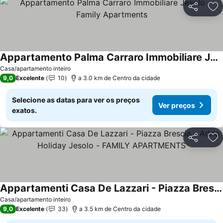
Partilhar
Ad
Appartamento Palma Carraro Immobiliare Jesolo - Family Apartments
Ver preços
Casa/apartamento inteiro
9,0
Excelente
10
a 3.0 km de Centro da cidade
Selecione as datas para ver os preços
Ver preços
exatos.
Partilhar
Ad
Appartamenti Casa De Lazzari - Piazza Brescia - Adria Holiday Jesolo - FAMILY APARTMENTS
Ver preços
Casa/apartamento inteiro
9,0
Excelente
33
a 3.5 km de Centro da cidade