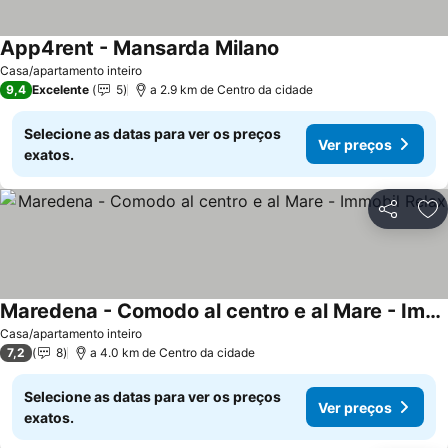
App4rent - Mansarda Milano
Ver preços
Casa/apartamento inteiro
9,4
Excelente
5
a 2.9 km de Centro da cidade
Selecione as datas para ver os preços
Ver preços
exatos.
Partilhar
Ad
Maredena - Comodo al centro e al Mare - Immobil Relax
Ver preços
Casa/apartamento inteiro
7,2
8
a 4.0 km de Centro da cidade
Selecione as datas para ver os preços
Ver preços
exatos.