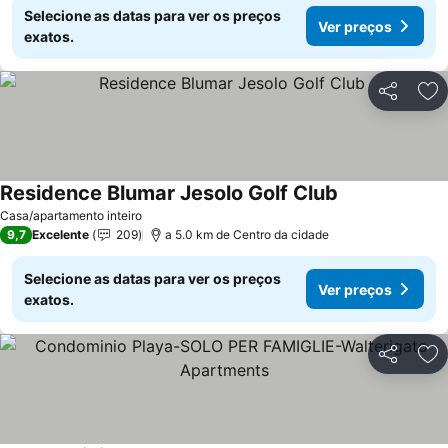
Selecione as datas para ver os preços
Ver preços
exatos.
Partilhar
Ad
Residence Blumar Jesolo Golf Club
Ver preços
Casa/apartamento inteiro
9,7
Excelente
209
a 5.0 km de Centro da cidade
Selecione as datas para ver os preços
Ver preços
exatos.
Partilhar
Ad