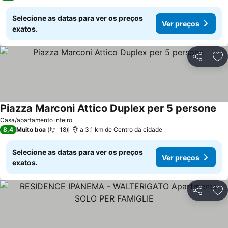
Selecione as datas para ver os preços
Ver preços
exatos.
Partilhar
Ad
Piazza Marconi Attico Duplex per 5 persone
Ve
Casa/apartamento inteiro
8,4
Muito boa
18
a 3.1 km de Centro da cidade
Selecione as datas para ver os preços
Ver preços
exatos.
Partilhar
Ad