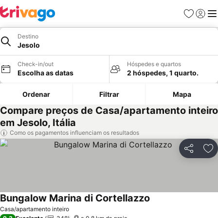
Favoritos
Iniciar
Me
Destino
Jesolo
Check-in/out
Hóspedes e quartos
Escolha as datas
2 hóspedes, 1 quarto.
Ordenar
Filtrar
Mapa
Compare preços de Casa/apartamento inteiro
em Jesolo, Itália
Como os pagamentos influenciam os resultados
Partilhar
Ad
Bungalow Marina di Cortellazzo
Ver preços
Casa/apartamento inteiro