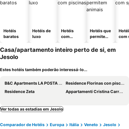
Hotéis
Hotéis de
Hotéis
Hotéis que
Hoté
baratos
luxo
com
permitem
com 
piscinas
animais
Casa/apartamento inteiro perto de si, em
Jesolo
Estes hotéis também poderão interessá-lo...
B&C Apartments LA POSTA Home
Residence Florinas con piscina - Family Apartments Lido di Jesolo
Residence Zeta
Appartamenti Cristina Carraro Immobiliare - Family Apartments
Ver todas as estadias em Jesolo
Comparador de Hotéis
Europa
Itália
Veneto
Jesolo