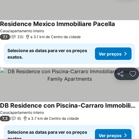
Residence Mexico Immobiliare Pacella
Ver preço
Casa/apartamento inteiro
7,1
23
a 3.1 km de Centro da cidade
Selecione as datas para ver os preços
Ver preços
exatos.
Partilhar
Ad
DB Residence con Piscina-Carraro Immobiliare Jesolo-Family Apartments
Ver preços
Casa/apartamento inteiro
7,2
6
a 3.7 km de Centro da cidade
Selecione as datas para ver os preços
Ver preços
exatos.