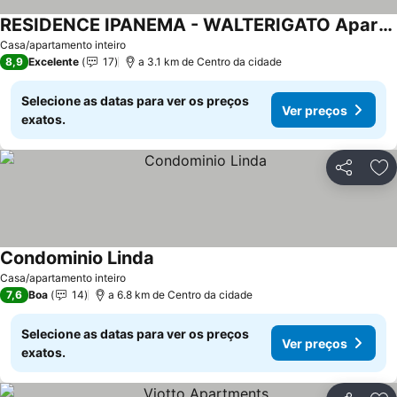
RESIDENCE IPANEMA - WALTERIGATO Apartments SOLO PER FAMIGLIE
Ver preços
Casa/apartamento inteiro
8,9
Excelente
17
a 3.1 km de Centro da cidade
Selecione as datas para ver os preços
Ver preços
exatos.
Partilhar
Ad
Condominio Linda
Ver preços
Casa/apartamento inteiro
7,6
Boa
14
a 6.8 km de Centro da cidade
Selecione as datas para ver os preços
Ver preços
exatos.