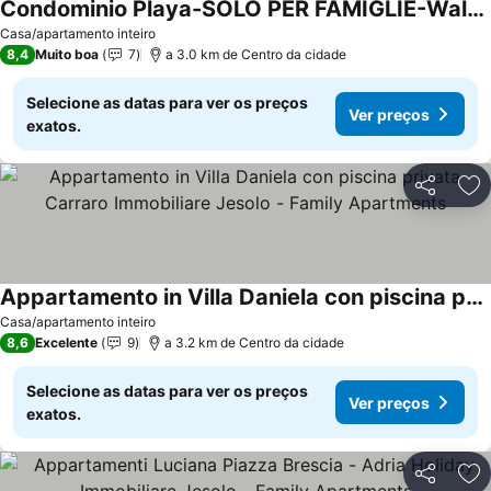
Condominio Playa-SOLO PER FAMIGLIE-Walterigato Apartments
Ver preços
Casa/apartamento inteiro
8,4
Muito boa
7
a 3.0 km de Centro da cidade
Selecione as datas para ver os preços
Ver preços
exatos.
Partilhar
Ad
Appartamento in Villa Daniela con piscina privata Carraro Immobiliare Jesolo - Family Apartments
Ver preços
Casa/apartamento inteiro
8,6
Excelente
9
a 3.2 km de Centro da cidade
Selecione as datas para ver os preços
Ver preços
exatos.
Partilhar
Ad