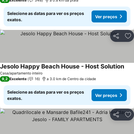
9,3
Excelente
348
a 0.8 km da praia
Selecione as datas para ver os preços
Ver preços
exatos.
Partilhar
Ad
Jesolo Happy Beach House - Host Solution
Ver 
Casa/apartamento inteiro
9,2
Excelente
16
a 3.0 km de Centro da cidade
Selecione as datas para ver os preços
Ver preços
exatos.
Partilhar
Ad