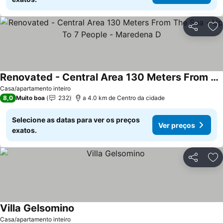
Partilhar
Ad
Renovated - Central Area 130 Meters From The Sea - Up To 7 People - Maredena D
Ver preços
Casa/apartamento inteiro
8,0
Muito boa
232
a 4.0 km de Centro da cidade
Selecione as datas para ver os preços
Ver preços
exatos.
Partilhar
Ad
Villa Gelsomino
Ver preços
Casa/apartamento inteiro