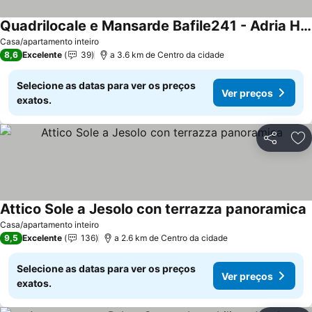
Quadrilocale e Mansarde Bafile241 - Adria Holiday Jesolo - FAMILY APARTMENTS
Ver preços
Casa/apartamento inteiro
8,6
Excelente
39
a 3.6 km de Centro da cidade
Selecione as datas para ver os preços
Ver preços
exatos.
Partilhar
Ad
Attico Sole a Jesolo con terrazza panoramica
V
Casa/apartamento inteiro
9,5
Excelente
136
a 2.6 km de Centro da cidade
Selecione as datas para ver os preços
Ver preços
exatos.