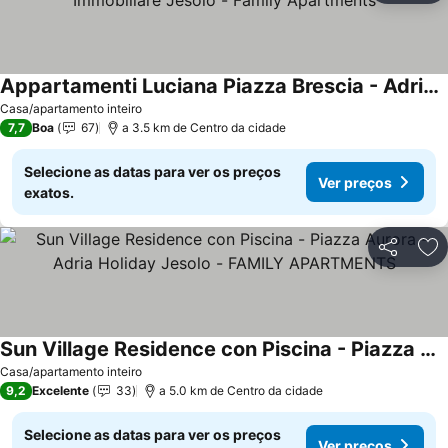
Appartamenti Luciana Piazza Brescia - Adria Holiday Immobiliare Jesolo - Family Apartments
Ver preços
Casa/apartamento inteiro
7,7
Boa
67
a 3.5 km de Centro da cidade
Selecione as datas para ver os preços
Ver preços
exatos.
Partilhar
Ad
Sun Village Residence con Piscina - Piazza Aurora - Adria Holiday Jesolo - FAMILY APARTMENTS
Ver preços
Casa/apartamento inteiro
9,2
Excelente
33
a 5.0 km de Centro da cidade
Selecione as datas para ver os preços
Ver preços