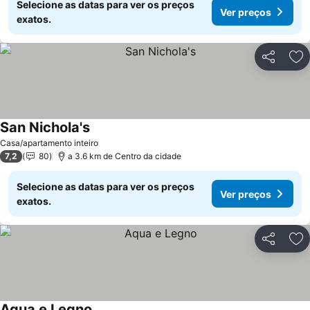
Selecione as datas para ver os preços
Ver preços
exatos.
Partilhar
Ad
San Nichola's
Ver preços
Casa/apartamento inteiro
7,2
80
a 3.6 km de Centro da cidade
Selecione as datas para ver os preços
Ver preços
exatos.
Partilhar
Ad
Aqua e Legno