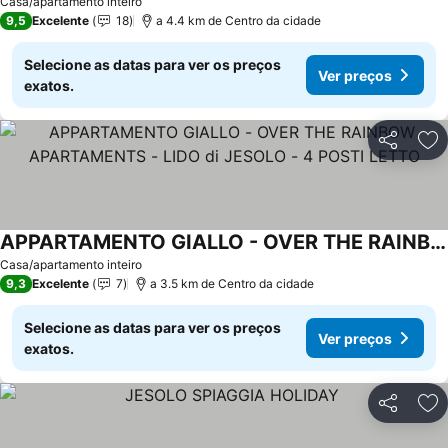
Ver preços
Casa/apartamento inteiro
9,5
Excelente
18
a 4.4 km de Centro da cidade
Selecione as datas para ver os preços
Ver preços
exatos.
Partilhar
Ad
APPARTAMENTO GIALLO - OVER THE RAINBOW APARTAMENTS - LIDO di JESOLO - 4 POSTI LETTO
Ver preços
Casa/apartamento inteiro
9,3
Excelente
7
a 3.5 km de Centro da cidade
Selecione as datas para ver os preços
Ver preços
exatos.
Partilhar
Ad