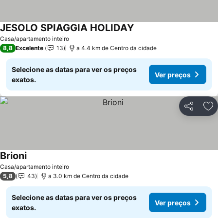
JESOLO SPIAGGIA HOLIDAY
Ver preços
Casa/apartamento inteiro
8,8
Excelente
13
a 4.4 km de Centro da cidade
Selecione as datas para ver os preços
Ver preços
exatos.
Partilhar
Ad
Brioni
Ver preços
Casa/apartamento inteiro
5,8
43
a 3.0 km de Centro da cidade
Selecione as datas para ver os preços
Ver preços
exatos.