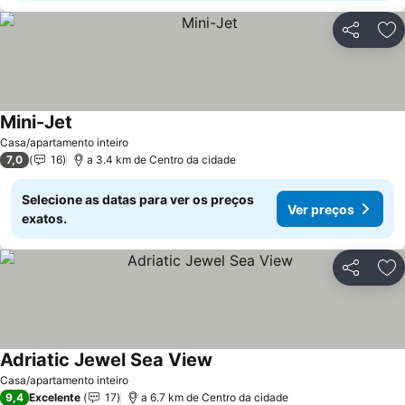
Partilhar
Ad
Mini-Jet
Ver preços
Casa/apartamento inteiro
7,0
16
a 3.4 km de Centro da cidade
Selecione as datas para ver os preços
Ver preços
exatos.
Partilhar
Ad
Adriatic Jewel Sea View
Ver preços
Casa/apartamento inteiro
9,4
Excelente
17
a 6.7 km de Centro da cidade