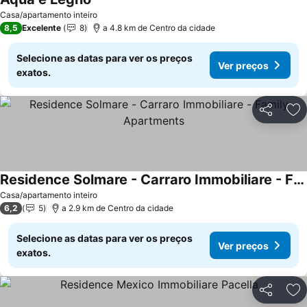
Ver preços
Casa/apartamento inteiro
8,5
Excelente
8
a 4.8 km de Centro da cidade
Selecione as datas para ver os preços
Ver preços
exatos.
Partilhar
Ad
Residence Solmare - Carraro Immobiliare - Family Apartments
Ver preços
Casa/apartamento inteiro
6,2
5
a 2.9 km de Centro da cidade
Selecione as datas para ver os preços
Ver preços
exatos.
Partilhar
Ad