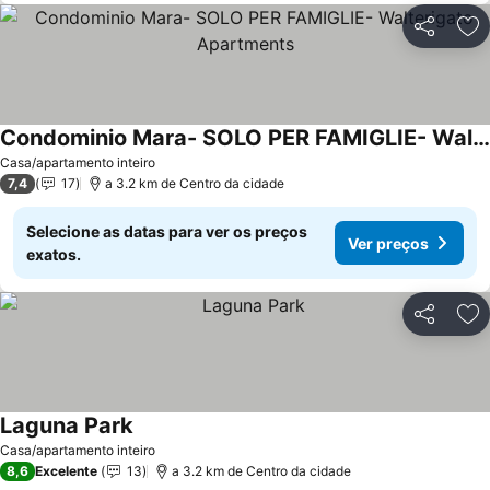
Partilhar
Ad
Condominio Mara- SOLO PER FAMIGLIE- Walterigato Apartments
Ver preços
Casa/apartamento inteiro
7,4
17
a 3.2 km de Centro da cidade
Selecione as datas para ver os preços
Ver preços
exatos.
Partilhar
Ad
Laguna Park
Ver preços
Casa/apartamento inteiro
8,6
Excelente
13
a 3.2 km de Centro da cidade