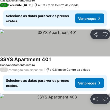
Casa/apartamento inteiro
9,9
Excelente
11
a 0.3 km de Centro da cidade
Selecione as datas para ver os preços
Ver preços
exatos.
Partilhar
Ad
3SYS Apartment 401
Casa/apartamento inteiro
/
a 0.8 km de Centro da cidade
Pontuação não disponível
Selecione as datas para ver os preços
Ver preços
exatos.
Partilhar
Ad