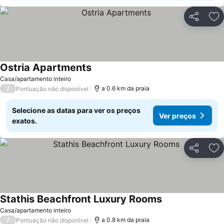
Partilhar
Ad
Ostria Apartments
Casa/apartamento inteiro
/
a 0.6 km da praia
Pontuação não disponível
Selecione as datas para ver os preços
Ver preços
exatos.
Partilhar
Ad
Stathis Beachfront Luxury Rooms
Casa/apartamento inteiro
/
a 0.8 km da praia
Pontuação não disponível