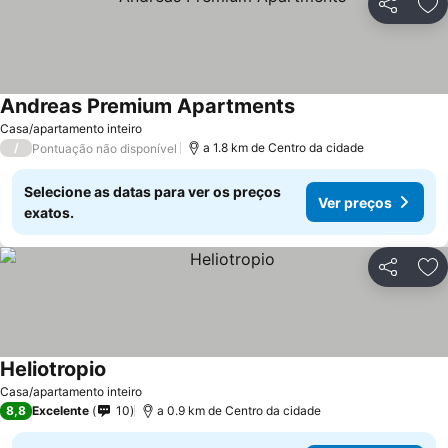
Partilhar
Ad
Andreas Premium Apartments
Casa/apartamento inteiro
/
a 1.8 km de Centro da cidade
Pontuação não disponível
Selecione as datas para ver os preços
Ver preços
exatos.
Partilhar
Ad
Heliotropio
Casa/apartamento inteiro
8,8
Excelente
10
a 0.9 km de Centro da cidade