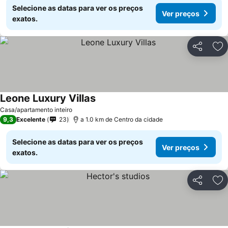
Selecione as datas para ver os preços
Ver preços
exatos.
Partilhar
Ad
Leone Luxury Villas
Casa/apartamento inteiro
9,3
Excelente
23
a 1.0 km de Centro da cidade
Selecione as datas para ver os preços
Ver preços
exatos.
Partilhar
Ad