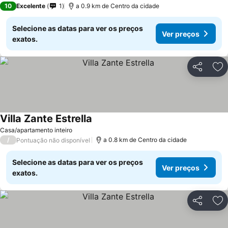
10
Excelente
1
a 0.9 km de Centro da cidade
Selecione as datas para ver os preços
Ver preços
exatos.
Partilhar
Ad
Villa Zante Estrella
Casa/apartamento inteiro
/
a 0.8 km de Centro da cidade
Pontuação não disponível
Selecione as datas para ver os preços
Ver preços
exatos.
Partilhar
Ad