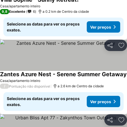
Casa/apartamento inteiro
9,8
Excelente
6
a 0.2 km de Centro da cidade
Selecione as datas para ver os preços
Ver preços
exatos.
Partilhar
Ad
Zantes Azure Nest - Serene Summer Getaway
Casa/apartamento inteiro
/
a 2.6 km de Centro da cidade
Pontuação não disponível
Selecione as datas para ver os preços
Ver preços
exatos.
Partilhar
Ad