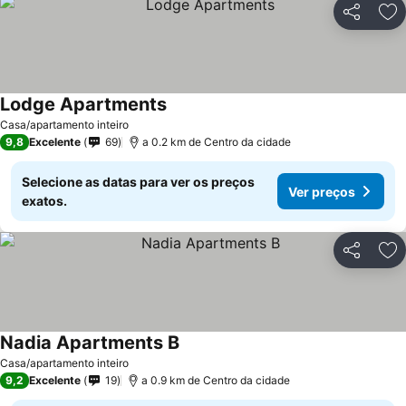
Partilhar
Ad
Lodge Apartments
Casa/apartamento inteiro
9,8
Excelente
69
a 0.2 km de Centro da cidade
Selecione as datas para ver os preços
Ver preços
exatos.
Partilhar
Ad
Nadia Apartments B
Casa/apartamento inteiro
9,2
Excelente
19
a 0.9 km de Centro da cidade