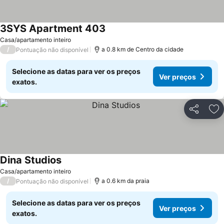
3SYS Apartment 403
Casa/apartamento inteiro
/
a 0.8 km de Centro da cidade
Pontuação não disponível
Selecione as datas para ver os preços
Ver preços
exatos.
Partilhar
Ad
Dina Studios
Casa/apartamento inteiro
/
a 0.6 km da praia
Pontuação não disponível
Selecione as datas para ver os preços
Ver preços
exatos.