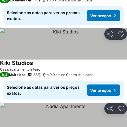
8,5
Excelente
147
a 1.0 km de Centro da cidade
Selecione as datas para ver os preços
Ver preços
exatos.
Partilhar
Ad
Kiki Studios
Casa/apartamento inteiro
8,4
Muito boa
222
a 0.9 km de Centro da cidade
Selecione as datas para ver os preços
Ver preços
exatos.
Partilhar
Ad