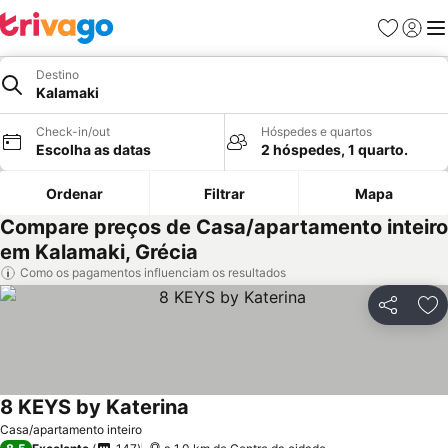
Favoritos
Iniciar
Me
Destino
Kalamaki
Check-in/out
Hóspedes e quartos
Escolha as datas
2 hóspedes, 1 quarto.
Ordenar
Filtrar
Mapa
Compare preços de Casa/apartamento inteiro
em Kalamaki, Grécia
Como os pagamentos influenciam os resultados
Partilhar
Ad
8 KEYS by Katerina
Casa/apartamento inteiro