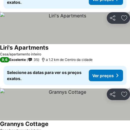
exatos.
Partilhar
Ad
Liri's Apartments
Casa/apartamento inteiro
9,6
Excelente
35
a 1.2 km de Centro da cidade
Selecione as datas para ver os preços
Ver preços
exatos.
Partilhar
Ad
Grannys Cottage