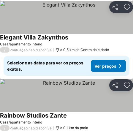
Partilhar
Ad
Elegant Villa Zakynthos
Casa/apartamento inteiro
/
a 0.5 km de Centro da cidade
Pontuação não disponível
Selecione as datas para ver os preços
Ver preços
exatos.
Partilhar
Ad
Rainbow Studios Zante
Casa/apartamento inteiro
/
a 0.1 km da praia
Pontuação não disponível