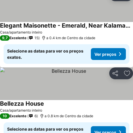
Elegant Maisonette - Emerald, Near Kalamaki Beach
Casa/apartamento inteiro
9,7
Excelente
15
a 0.4 km de Centro da cidade
Selecione as datas para ver os preços
Ver preços
exatos.
Partilhar
Ad
Bellezza House
Casa/apartamento inteiro
10
Excelente
6
a 0.8 km de Centro da cidade
Selecione as datas para ver os preços
Ver preços