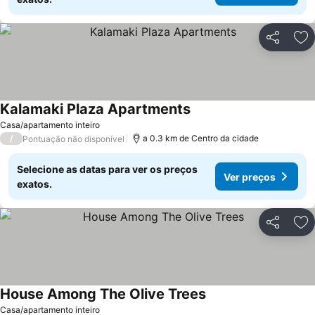
Partilhar
Ad
Kalamaki Plaza Apartments
Casa/apartamento inteiro
/
a 0.3 km de Centro da cidade
Pontuação não disponível
Selecione as datas para ver os preços
Ver preços
exatos.
Partilhar
Ad
House Among The Olive Trees
Casa/apartamento inteiro