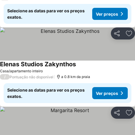
Selecione as datas para ver os preços
Ver preços
exatos.
Partilhar
Ad
Elenas Studios Zakynthos
Casa/apartamento inteiro
/
a 0.8 km da praia
Pontuação não disponível
Selecione as datas para ver os preços
Ver preços
exatos.
Partilhar
Ad