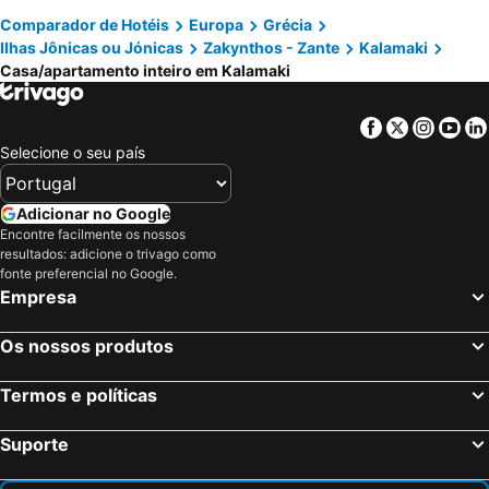
Comparador de Hotéis
Europa
Grécia
Ilhas Jônicas ou Jónicas
Zakynthos - Zante
Kalamaki
Casa/apartamento inteiro em Kalamaki
Facebook
Twitter
Insta
Yo
Selecione o seu país
Adicionar no Google
Encontre facilmente os nossos
resultados: adicione o trivago como
fonte preferencial no Google.
Empresa
Os nossos produtos
Termos e políticas
Suporte