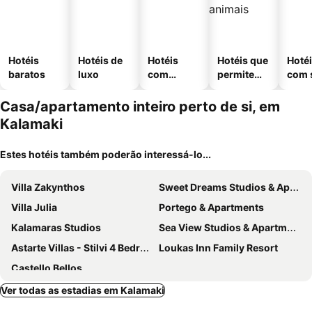
Hotéis
Hotéis de
Hotéis
Hotéis que
Hoté
baratos
luxo
com
permitem
com 
piscinas
animais
Casa/apartamento inteiro perto de si, em
Kalamaki
Estes hotéis também poderão interessá-lo...
Villa Zakynthos
Sweet Dreams Studios & Apartment
Villa Julia
Portego & Apartments
Kalamaras Studios
Sea View Studios & Apartments
Astarte Villas - Stilvi 4 Bedroom Private Villa With Pool
Loukas Inn Family Resort
Castello Bellos
Ver todas as estadias em Kalamaki