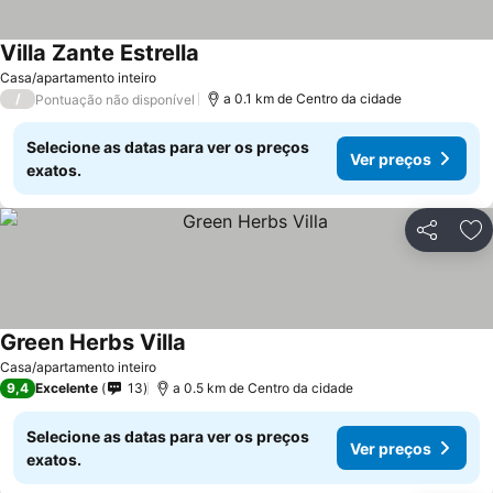
Villa Zante Estrella
Casa/apartamento inteiro
/
a 0.1 km de Centro da cidade
Pontuação não disponível
Selecione as datas para ver os preços
Ver preços
exatos.
Partilhar
Ad
Green Herbs Villa
Casa/apartamento inteiro
9,4
Excelente
13
a 0.5 km de Centro da cidade
Selecione as datas para ver os preços
Ver preços
exatos.