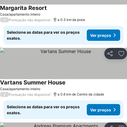
Margarita Resort
Casa/apartamento inteiro
/
a 0.3 km da praia
Pontuação não disponível
Selecione as datas para ver os preços
Ver preços
exatos.
Partilhar
Ad
Vartans Summer House
Casa/apartamento inteiro
/
a 0.6 km de Centro da cidade
Pontuação não disponível
Selecione as datas para ver os preços
Ver preços
exatos.