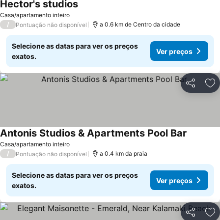
Hector's studios
Casa/apartamento inteiro
/
a 0.6 km de Centro da cidade
Pontuação não disponível
Selecione as datas para ver os preços
Ver preços
exatos.
Partilhar
Ad
Antonis Studios & Apartments Pool Bar
Casa/apartamento inteiro
/
a 0.4 km da praia
Pontuação não disponível
Selecione as datas para ver os preços
Ver preços
exatos.
Partilhar
Ad