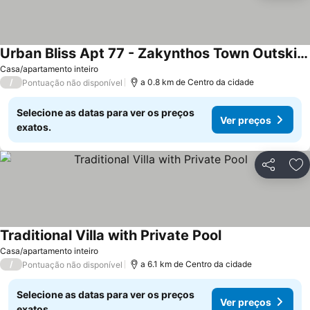
Urban Bliss Apt 77 - Zakynthos Town Outskirts
Casa/apartamento inteiro
/
a 0.8 km de Centro da cidade
Pontuação não disponível
Selecione as datas para ver os preços
Ver preços
exatos.
Partilhar
Ad
Traditional Villa with Private Pool
Casa/apartamento inteiro
/
a 6.1 km de Centro da cidade
Pontuação não disponível
Selecione as datas para ver os preços
Ver preços
exatos.