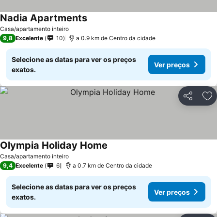
Nadia Apartments
Casa/apartamento inteiro
9,8
Excelente
10
a 0.9 km de Centro da cidade
Selecione as datas para ver os preços
Ver preços
exatos.
Partilhar
Ad
Olympia Holiday Home
Casa/apartamento inteiro
9,4
Excelente
6
a 0.7 km de Centro da cidade
Selecione as datas para ver os preços
Ver preços
exatos.