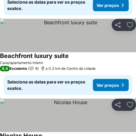
Selecione as datas para ver os preços
Ver preços
exatos.
Partilhar
Ad
Beachfront luxury suite
Casa/apartamento inteiro
9,4
Excelente
6
a 0.3 km de Centro da cidade
Selecione as datas para ver os preços
Ver preços
exatos.
Partilhar
Ad
Nicolas House