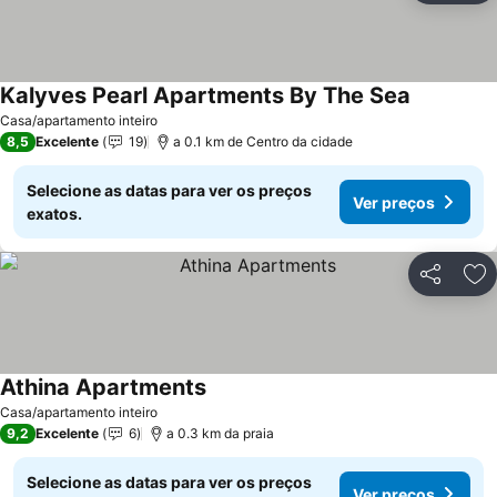
Kalyves Pearl Apartments By The Sea
Casa/apartamento inteiro
8,5
Excelente
19
a 0.1 km de Centro da cidade
Selecione as datas para ver os preços
Ver preços
exatos.
Partilhar
Ad
Athina Apartments
Casa/apartamento inteiro
9,2
Excelente
6
a 0.3 km da praia
Selecione as datas para ver os preços
Ver preços