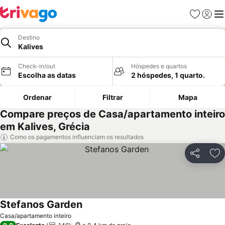
Favoritos
Iniciar
Me
Destino
Kalives
Check-in/out
Hóspedes e quartos
Escolha as datas
2 hóspedes, 1 quarto.
Ordenar
Filtrar
Mapa
Compare preços de Casa/apartamento inteiro
em Kalives, Grécia
Como os pagamentos influenciam os resultados
Partilhar
Ad
Stefanos Garden
Casa/apartamento inteiro