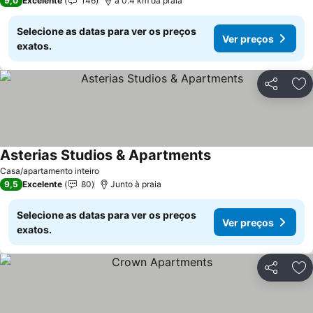
9,0
Excelente
146
a 0.4 km da praia
Selecione as datas para ver os preços
Ver preços
exatos.
Partilhar
Ad
Asterias Studios & Apartments
Casa/apartamento inteiro
9,5
Excelente
80
Junto à praia
Selecione as datas para ver os preços
Ver preços
exatos.
Partilhar
Ad