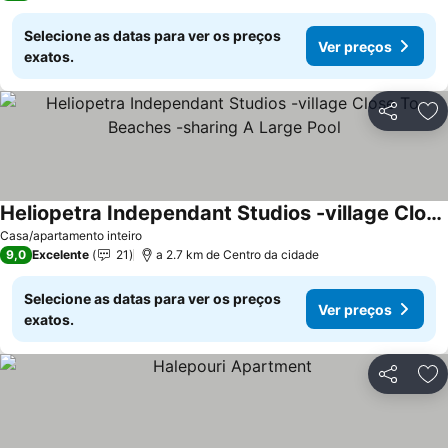
Selecione as datas para ver os preços
Ver preços
exatos.
Partilhar
Ad
Heliopetra Independant Studios -village Close To Beaches -sharing A Large Pool
Casa/apartamento inteiro
9,0
Excelente
21
a 2.7 km de Centro da cidade
Selecione as datas para ver os preços
Ver preços
exatos.
Partilhar
Ad