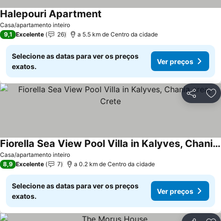
Halepouri Apartment
Casa/apartamento inteiro
9,1
Excelente
26
a 5.5 km de Centro da cidade
Selecione as datas para ver os preços
Ver preços
exatos.
Partilhar
Ad
Fiorella Sea View Pool Villa in Kalyves, Chania area, Crete
Casa/apartamento inteiro
8,9
Excelente
7
a 0.2 km de Centro da cidade
Selecione as datas para ver os preços
Ver preços
exatos.