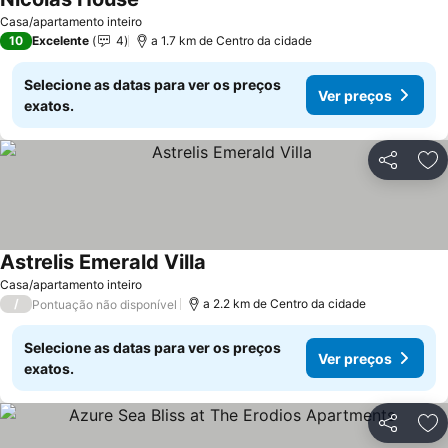
Casa/apartamento inteiro
10
Excelente
4
a 1.7 km de Centro da cidade
Selecione as datas para ver os preços
Ver preços
exatos.
Partilhar
Ad
Astrelis Emerald Villa
Casa/apartamento inteiro
/
a 2.2 km de Centro da cidade
Pontuação não disponível
Selecione as datas para ver os preços
Ver preços
exatos.
Partilhar
Ad