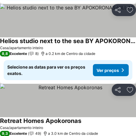
Partilhar
Ad
Helios studio next to the sea BY APOKORONAS-VILLAS
Casa/apartamento inteiro
8,8
Excelente
8
a 0.2 km de Centro da cidade
Selecione as datas para ver os preços
Ver preços
exatos.
Partilhar
Ad
Retreat Homes Apokoronas
Casa/apartamento inteiro
9,3
Excelente
49
a 3.0 km de Centro da cidade