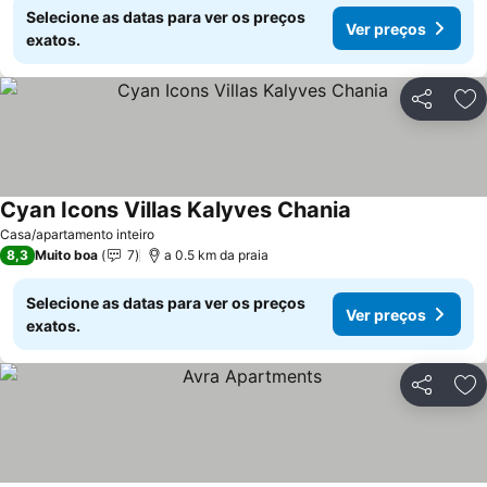
Selecione as datas para ver os preços
Ver preços
exatos.
Partilhar
Ad
Cyan Icons Villas Kalyves Chania
Casa/apartamento inteiro
8,3
Muito boa
7
a 0.5 km da praia
Selecione as datas para ver os preços
Ver preços
exatos.
Partilhar
Ad