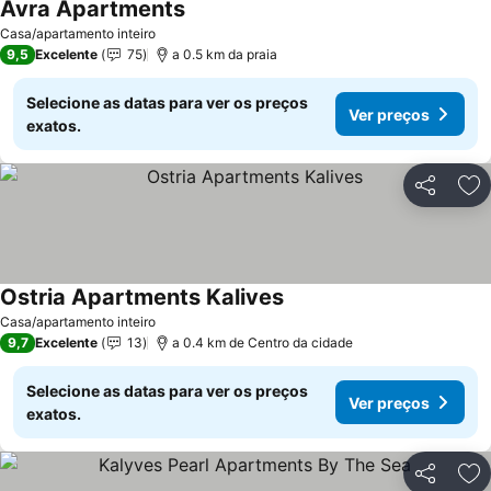
Avra Apartments
Casa/apartamento inteiro
9,5
Excelente
75
a 0.5 km da praia
Selecione as datas para ver os preços
Ver preços
exatos.
Partilhar
Ad
Ostria Apartments Kalives
Casa/apartamento inteiro
9,7
Excelente
13
a 0.4 km de Centro da cidade
Selecione as datas para ver os preços
Ver preços
exatos.
Partilhar
Ad