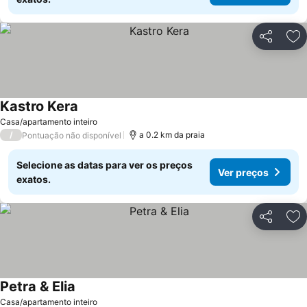
Partilhar
Ad
Kastro Kera
Casa/apartamento inteiro
/
a 0.2 km da praia
Pontuação não disponível
Selecione as datas para ver os preços
Ver preços
exatos.
Partilhar
Ad
Petra & Elia
Casa/apartamento inteiro