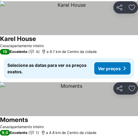
Partilhar
Ad
Karel House
Casa/apartamento inteiro
10
Excelente
4
a 9.7 km de Centro da cidade
Selecione as datas para ver os preços
Ver preços
exatos.
Partilhar
Ad
Moments
Casa/apartamento inteiro
9,0
Excelente
1
a 4.8 km de Centro da cidade