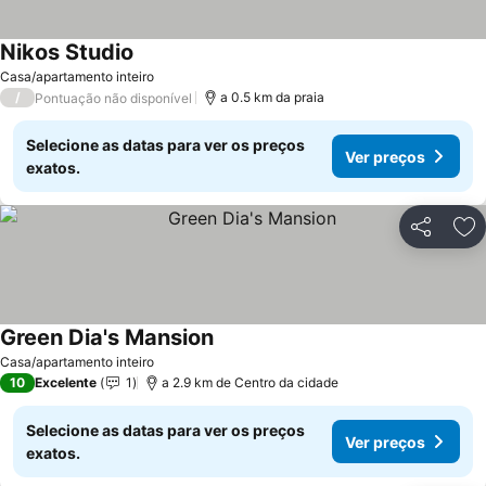
Nikos Studio
Casa/apartamento inteiro
/
a 0.5 km da praia
Pontuação não disponível
Selecione as datas para ver os preços
Ver preços
exatos.
Partilhar
Ad
Green Dia's Mansion
Casa/apartamento inteiro
10
Excelente
1
a 2.9 km de Centro da cidade
Selecione as datas para ver os preços
Ver preços
exatos.