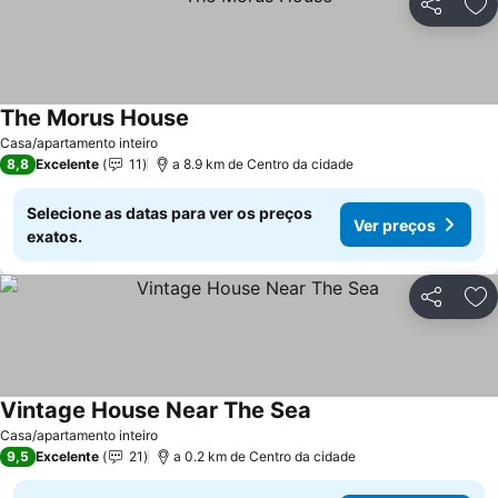
Partilhar
Ad
The Morus House
Casa/apartamento inteiro
8,8
Excelente
11
a 8.9 km de Centro da cidade
Selecione as datas para ver os preços
Ver preços
exatos.
Partilhar
Ad
Vintage House Near The Sea
Casa/apartamento inteiro
9,5
Excelente
21
a 0.2 km de Centro da cidade