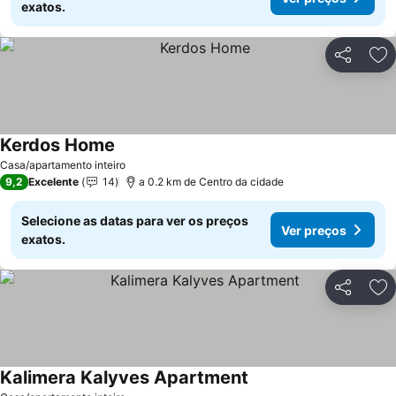
exatos.
Partilhar
Ad
Kerdos Home
Casa/apartamento inteiro
9,2
Excelente
14
a 0.2 km de Centro da cidade
Selecione as datas para ver os preços
Ver preços
exatos.
Partilhar
Ad
Kalimera Kalyves Apartment