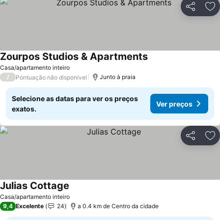
Partilhar
Ad
Zourpos Studios & Apartments
Casa/apartamento inteiro
/
Junto à praia
Pontuação não disponível
Selecione as datas para ver os preços
Ver preços
exatos.
Partilhar
Ad
Julias Cottage
Casa/apartamento inteiro
9,4
Excelente
24
a 0.4 km de Centro da cidade