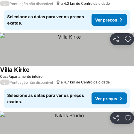
/
a 4.2 km de Centro da cidade
Pontuação não disponível
Selecione as datas para ver os preços
Ver preços
exatos.
Partilhar
Ad
Villa Kirke
Casa/apartamento inteiro
/
a 4.7 km de Centro da cidade
Pontuação não disponível
Selecione as datas para ver os preços
Ver preços
exatos.
Partilhar
Ad