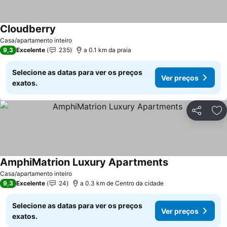
Cloudberry
Casa/apartamento inteiro
9,3
Excelente
235
a 0.1 km da praia
Selecione as datas para ver os preços
Ver preços
exatos.
Partilhar
Ad
AmphiMatrion Luxury Apartments
Casa/apartamento inteiro
9,3
Excelente
24
a 0.3 km de Centro da cidade
Selecione as datas para ver os preços
Ver preços
exatos.