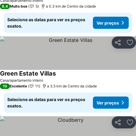
Casa/apartamento inteiro
8,4
Muito boa
5
a 0.3 km de Centro da cidade
Selecione as datas para ver os preços
Ver preços
exatos.
Partilhar
Ad
Green Estate Villas
Casa/apartamento inteiro
10
Excelente
11
a 3.5 km de Centro da cidade
Selecione as datas para ver os preços
Ver preços
exatos.
Partilhar
Ad