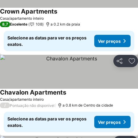
Crown Apartments
Casa/apartamento inteiro
8,7
Excelente
108
a 0.2 km da praia
Selecione as datas para ver os preços
Ver preços
exatos.
Partilhar
Ad
Chavalon Apartments
Casa/apartamento inteiro
/
a 0.8 km de Centro da cidade
Pontuação não disponível
Selecione as datas para ver os preços
Ver preços
exatos.