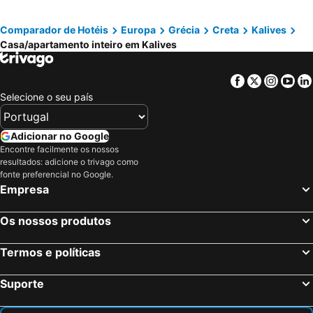
Comparador de Hotéis
Europa
Grécia
Creta
Kalives
Casa/apartamento inteiro em Kalives
Facebook
Twitter
Insta
Yo
Selecione o seu país
Adicionar no Google
Encontre facilmente os nossos
resultados: adicione o trivago como
fonte preferencial no Google.
Empresa
Os nossos produtos
Termos e políticas
Suporte