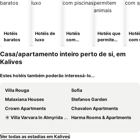
Hotéis
Hotéis de
Hotéis
Hotéis que
Hoté
baratos
luxo
com
permitem
com 
piscinas
animais
Casa/apartamento inteiro perto de si, em
Kalives
Estes hotéis também poderão interessá-lo...
Villa Rouga
Sofia
Malaxiana Houses
Stefanos Garden
Crown Apartments
Chavalon Apartments
☀️ Villa Varvara In Almyrida 350m From The Sea☀️early Booking 2019 ☀️book Now☀️
Harma Rooms & Apartments
Ver todas as estadias em Kalives