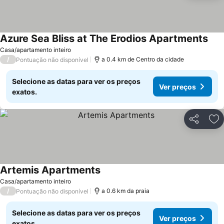
Azure Sea Bliss at The Erodios Apartments
Casa/apartamento inteiro
/
a 0.4 km de Centro da cidade
Pontuação não disponível
Selecione as datas para ver os preços
Ver preços
exatos.
Partilhar
Ad
Artemis Apartments
Casa/apartamento inteiro
/
a 0.6 km da praia
Pontuação não disponível
Selecione as datas para ver os preços
Ver preços
exatos.