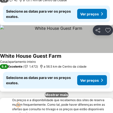
7,3
4
a 137.1 km de Centro da cidade
Selecione as datas para ver os preços
Ver preços
exatos.
Partilhar
Ad
White House Guest Farm
Ver preços
Casa/apartamento inteiro
9,4
Excelente
1.472
a 56.5 km de Centro da cidade
Selecione as datas para ver os preços
Ver preços
exatos.
Mostrar mais
Os preços e a disponibilidade que recebemos dos sites de reserva
mudam frequentemente. Como tal, pode haver diferenças entre as
ofertas que consulta no trivago e os preços que estão disponíveis