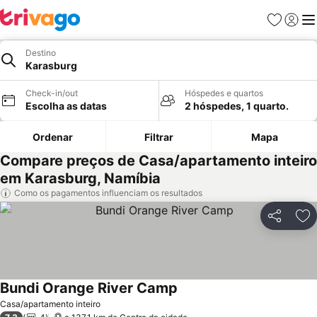
Favoritos
Iniciar
Me
Destino
Karasburg
Check-in/out
Hóspedes e quartos
Escolha as datas
2 hóspedes, 1 quarto.
Ordenar
Filtrar
Mapa
Compare preços de Casa/apartamento inteiro
em Karasburg, Namíbia
Como os pagamentos influenciam os resultados
Partilhar
Ad
Bundi Orange River Camp
Ver preços
Casa/apartamento inteiro