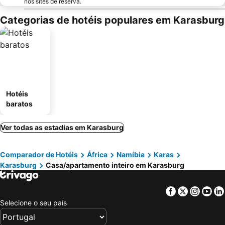
nos sites de reserva.
Categorias de hotéis populares em Karasburg
Hotéis
baratos
Ver todas as estadias em Karasburg
Comparador de Hotéis
África
Namíbia
Karas
Karasburg
Casa/apartamento inteiro em Karasburg
Facebook
Twitter
Insta
Yo
Selecione o seu país