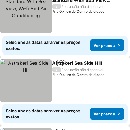
Standard With Sea View,
Wi-fi And Air
/
Pontuação não disponível
Conditioning
a 0.4 km de Centro da cidade
Selecione as datas para ver os preços
Ver preços
exatos.
Astrakeri Sea Side Hill
Partilhar
Adicionar aos favoritos
/
Pontuação não disponível
a 0.4 km de Centro da cidade
Selecione as datas para ver os preços
Ver preços
exatos.