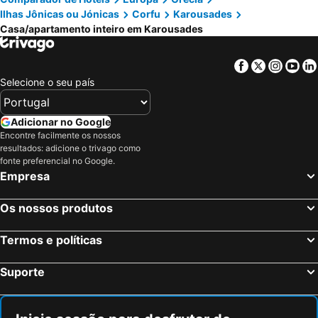
Ilhas Jônicas ou Jónicas
Corfu
Karousades
Theodora Apartments
Rokamare
Casa/apartamento inteiro em Karousades
Ipsos Marias Apartments
Paradise House
Kahlua
Elena Studios & Apts
Facebook
Twitter
Insta
Yo
Selecione o seu país
The Springfield Corner Apartments By Konnect
Barbati Bay Two-bedroom Apartment Directly At Barbati Beach
Alexandra Spingou Apartments
Laskaris Studios
Adicionar no Google
Scorpios Apartments
Encontre facilmente os nossos
resultados: adicione o trivago como
fonte preferencial no Google.
Empresa
Os nossos produtos
Termos e políticas
Suporte