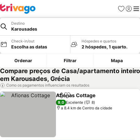
Favoritos
Iniciar
Me
Destino
Karousades
Check-in/out
Hóspedes e quartos
Escolha as datas
2 hóspedes, 1 quarto.
Ordenar
Filtrar
Mapa
Compare preços de Casa/apartamento inteiro
em Karousades, Grécia
Como os pagamentos influenciam os resultados
Afionas Cottage
Partilhar
Adicionar aos favoritos
9,0
Excelente
8
a 8.4 km de Centro da cidade