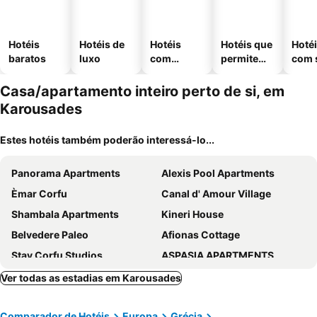
Hotéis
Hotéis de
Hotéis
Hotéis que
Hoté
baratos
luxo
com
permitem
com 
piscinas
animais
Casa/apartamento inteiro perto de si, em
Karousades
Estes hotéis também poderão interessá-lo...
Panorama Apartments
Alexis Pool Apartments
Èmar Corfu
Canal d' Amour Village
Shambala Apartments
Kineri House
Belvedere Paleo
Afionas Cottage
Stay Corfu Studios
ASPASIA APARTMENTS
Chrysanthi Apts
Sophie Studios
Ver todas as estadias em Karousades
Bungalows Niki
Philippos Apartments
Comparador de Hotéis
Europa
Grécia
Feakes Apartments
Attractive Villa In Afionas With Private Pool