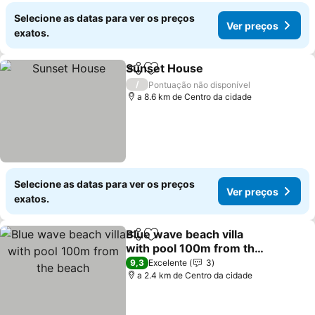
Selecione as datas para ver os preços
Ver preços
exatos.
Sunset House
Partilhar
Adicionar aos favoritos
/
Pontuação não disponível
a 8.6 km de Centro da cidade
Selecione as datas para ver os preços
Ver preços
exatos.
Blue wave beach villa
Partilhar
Adicionar aos favoritos
with pool 100m from the
beach
9,3
Excelente
3
a 2.4 km de Centro da cidade