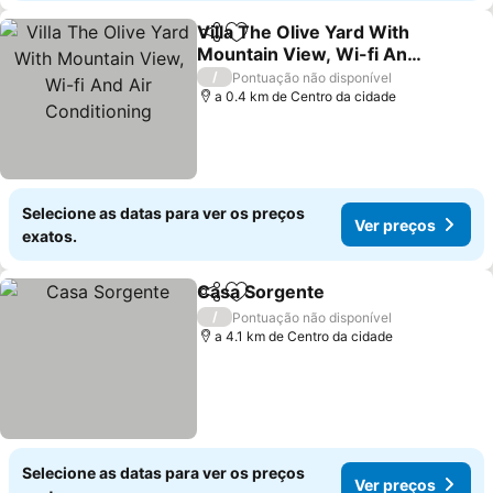
Villa The Olive Yard With
Partilhar
Adicionar aos favoritos
Mountain View, Wi-fi And
Air Conditioning
/
Pontuação não disponível
a 0.4 km de Centro da cidade
Selecione as datas para ver os preços
Ver preços
exatos.
Casa Sorgente
Partilhar
Adicionar aos favoritos
/
Pontuação não disponível
a 4.1 km de Centro da cidade
Selecione as datas para ver os preços
Ver preços