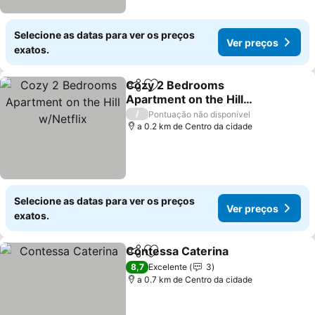
Selecione as datas para ver os preços
Ver preços
exatos.
Cozy 2 Bedrooms
Partilhar
Adicionar aos favoritos
Apartment on the Hill
w/Netflix
/
Pontuação não disponível
a 0.2 km de Centro da cidade
Selecione as datas para ver os preços
Ver preços
exatos.
Contessa Caterina
Partilhar
Adicionar aos favoritos
8,7
Excelente
3
a 0.7 km de Centro da cidade