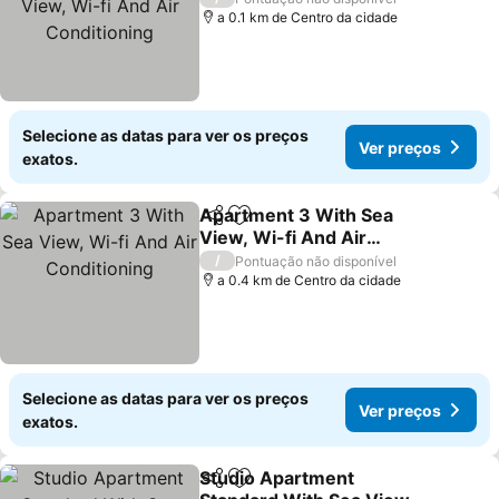
a 0.1 km de Centro da cidade
Selecione as datas para ver os preços
Ver preços
exatos.
Apartment 3 With Sea
Partilhar
Adicionar aos favoritos
View, Wi-fi And Air
Conditioning
/
Pontuação não disponível
a 0.4 km de Centro da cidade
Selecione as datas para ver os preços
Ver preços
exatos.
Studio Apartment
Partilhar
Adicionar aos favoritos