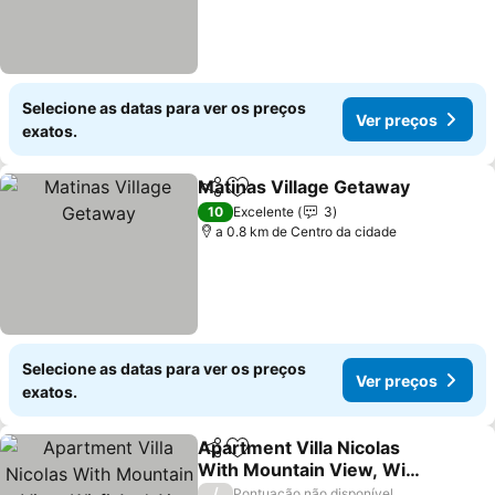
Selecione as datas para ver os preços
Ver preços
exatos.
Matinas Village Getaway
Partilhar
Adicionar aos favoritos
10
Excelente
3
a 0.8 km de Centro da cidade
Selecione as datas para ver os preços
Ver preços
exatos.
Apartment Villa Nicolas
Partilhar
Adicionar aos favoritos
With Mountain View, Wi-
fi And Air Conditioning
/
Pontuação não disponível