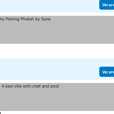
Ver pr
Ver pr