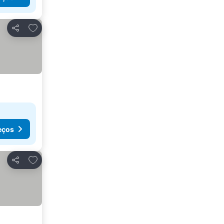
Adicionar aos favoritos
Partilhar
eços
Adicionar aos favoritos
Partilhar