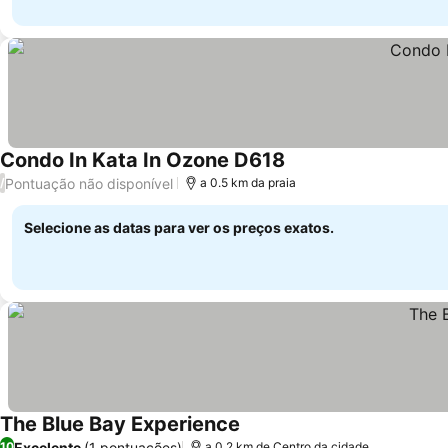
Condo In Kata In Ozone D618
Pontuação não disponível
/
a 0.5 km da praia
Selecione as datas para ver os preços exatos.
The Blue Bay Experience
Excelente
(1 pontuações)
10
a 0.2 km de Centro da cidade