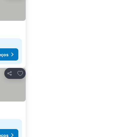
eços
Adicionar aos favoritos
Partilhar
eços