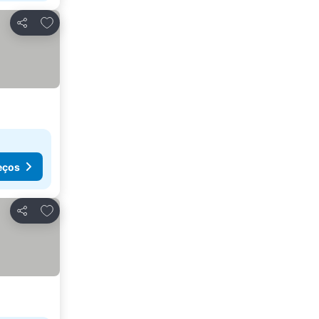
Adicionar aos favoritos
Partilhar
eços
Adicionar aos favoritos
Partilhar