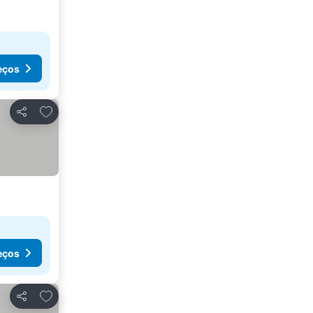
eços
Adicionar aos favoritos
Partilhar
eços
Adicionar aos favoritos
Partilhar