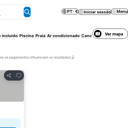
PT · €
Menu
Iniciar sessão
.
Ver mapa
 incluído
Piscina
Praia
Ar condicionado
Cancelamento gratuito
o os pagamentos influenciam os resultados
Adicionar aos favoritos
Partilhar