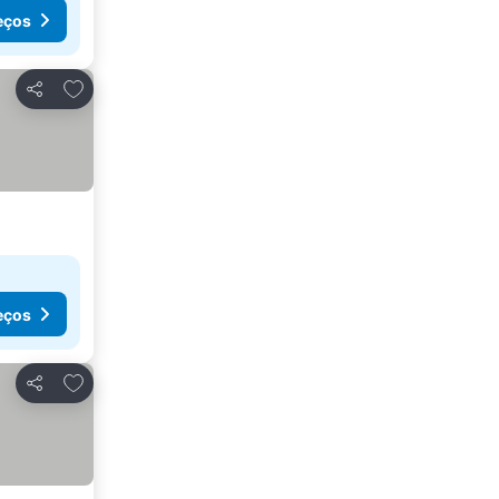
eços
Adicionar aos favoritos
Partilhar
eços
Adicionar aos favoritos
Partilhar