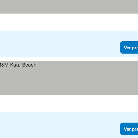
Ver pr
Ver pr