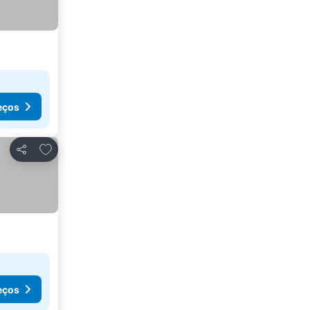
eços
Adicionar aos favoritos
Partilhar
eços