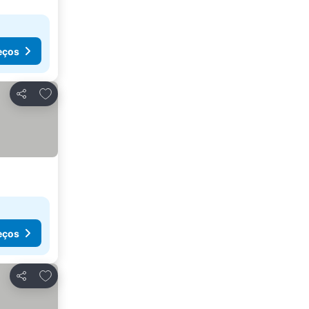
eços
Adicionar aos favoritos
Partilhar
eços
Adicionar aos favoritos
Partilhar