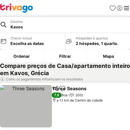
Favoritos
Iniciar
Me
Destino
Kavos
Check-in/out
Hóspedes e quartos
Escolha as datas
2 hóspedes, 1 quarto.
Ordenar
Filtrar
Mapa
Compare preços de Casa/apartamento inteiro
em Kavos, Grécia
Como os pagamentos influenciam os resultados
Three Seasons
Partilhar
Adicionar aos favoritos
7,8
Boa
200
a 1.1 km de Centro da cidade