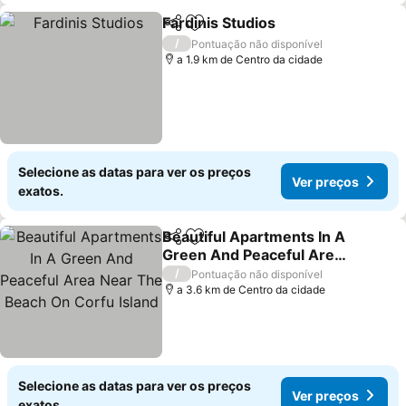
Fardinis Studios
Partilhar
Adicionar aos favoritos
/
Pontuação não disponível
a 1.9 km de Centro da cidade
Selecione as datas para ver os preços
Ver preços
exatos.
Beautiful Apartments In A
Partilhar
Adicionar aos favoritos
Green And Peaceful Area
Near The Beach On Corfu
/
Pontuação não disponível
Island
a 3.6 km de Centro da cidade
Selecione as datas para ver os preços
Ver preços
exatos.