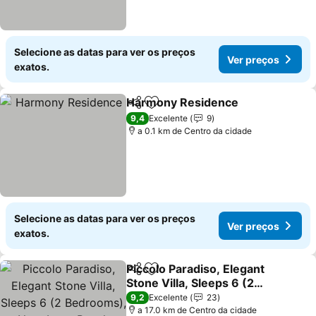
Selecione as datas para ver os preços
Ver preços
exatos.
Harmony Residence
Partilhar
Adicionar aos favoritos
9,4
Excelente
9
a 0.1 km de Centro da cidade
Selecione as datas para ver os preços
Ver preços
exatos.
Piccolo Paradiso, Elegant
Partilhar
Adicionar aos favoritos
Stone Villa, Sleeps 6 (2
Bedrooms), Near Issos
9,2
Excelente
23
Beach
a 17.0 km de Centro da cidade