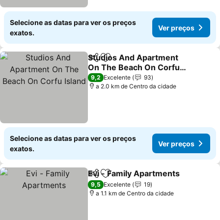
Selecione as datas para ver os preços
Ver preços
exatos.
Studios And Apartment
Partilhar
Adicionar aos favoritos
On The Beach On Corfu
Island
9,2
Excelente
93
a 2.0 km de Centro da cidade
Selecione as datas para ver os preços
Ver preços
exatos.
Evi - Family Apartments
Partilhar
Adicionar aos favoritos
9,5
Excelente
19
a 1.1 km de Centro da cidade