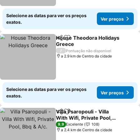
Selecione as datas para ver os preços
Ver preços
exatos.
House Theodora Holidays
Partilhar
Adicionar aos favoritos
Greece
/
Pontuação não disponível
a 2.9 km de Centro da cidade
Selecione as datas para ver os preços
Ver preços
exatos.
Villa Psaropouli - Villa
Partilhar
Adicionar aos favoritos
With Wifi, Private Pool,
Bbq & A/c.
9,9
Excelente
108
a 2.4 km de Centro da cidade