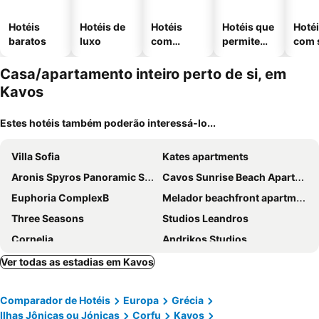
Hotéis
Hotéis de
Hotéis
Hotéis que
Hoté
baratos
luxo
com
permitem
com 
piscinas
animais
Casa/apartamento inteiro perto de si, em
Kavos
Estes hotéis também poderão interessá-lo...
Villa Sofia
Kates apartments
Aronis Spyros Panoramic Seaview Rooms
Cavos Sunrise Beach Apartments
Euphoria ComplexB
Melador beachfront apartments
Three Seasons
Studios Leandros
Cornelia
Andrikos Studios
Petros Studios
Ver todas as estadias em Kavos
Comparador de Hotéis
Europa
Grécia
Ilhas Jônicas ou Jónicas
Corfu
Kavos