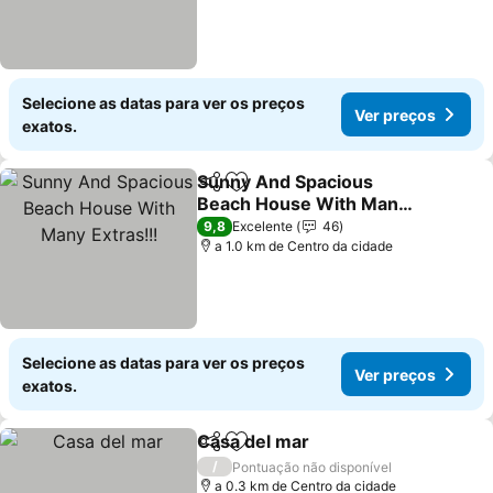
Selecione as datas para ver os preços
Ver preços
exatos.
Sunny And Spacious
Partilhar
Adicionar aos favoritos
Beach House With Many
Extras!!!
9,8
Excelente
46
a 1.0 km de Centro da cidade
Selecione as datas para ver os preços
Ver preços
exatos.
Casa del mar
Partilhar
Adicionar aos favoritos
/
Pontuação não disponível
a 0.3 km de Centro da cidade