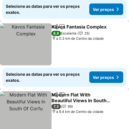
Selecione as datas para ver os preços
Ver preços
exatos.
Kavos Fantasia Complex
Partilhar
Adicionar aos favoritos
8,8
Excelente
25
a 0.3 km de Centro da cidade
Selecione as datas para ver os preços
Ver preços
exatos.
Modern Flat With
Partilhar
Adicionar aos favoritos
Beautiful Views In South
Of Corfu
7,3
99
a 6.4 km de Centro da cidade