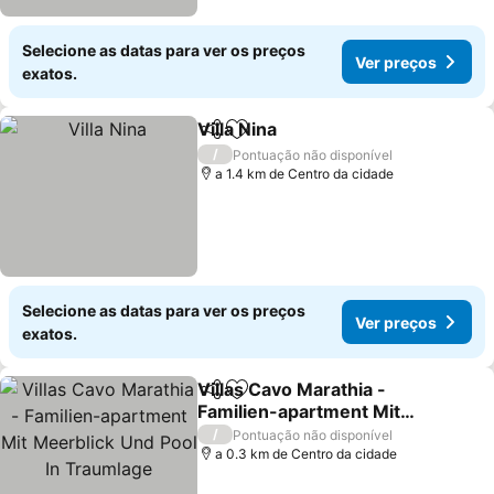
Selecione as datas para ver os preços
Ver preços
exatos.
Villa Nina
Partilhar
Adicionar aos favoritos
/
Pontuação não disponível
a 1.4 km de Centro da cidade
Selecione as datas para ver os preços
Ver preços
exatos.
Villas Cavo Marathia -
Partilhar
Adicionar aos favoritos
Familien-apartment Mit
Meerblick Und Pool In
/
Pontuação não disponível
Traumlage
a 0.3 km de Centro da cidade