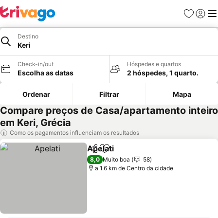
Favoritos
Iniciar
Me
Destino
Keri
Check-in/out
Hóspedes e quartos
Escolha as datas
2 hóspedes, 1 quarto.
Ordenar
Filtrar
Mapa
Compare preços de Casa/apartamento inteiro
em Keri, Grécia
Como os pagamentos influenciam os resultados
Apelati
Partilhar
Adicionar aos favoritos
8,0
Muito boa
58
a 1.6 km de Centro da cidade