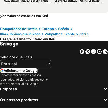
Sea View Studios & Apartments
Astarte Villas - Stilvi 4 Bedroom Private Villa With Pool
Ver todas as estadias em Keri
Comparador de Hotéis
Europa
Grécia
Ilhas Jônicas ou Jónicas
Zakynthos - Zante
Keri
Casa/apartamento inteiro em Keri
Facebook
Twitter
Insta
Yo
Selecione o seu país
Adicionar no Google
Encontre facilmente os nossos
resultados: adicione o trivago como
fonte preferencial no Google.
Empresa
Os nossos produtos