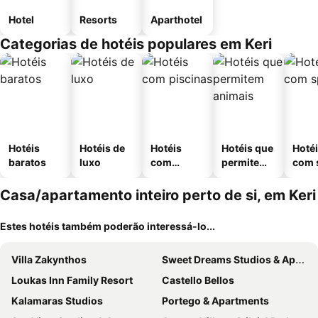
Hotel
Resorts
Aparthotel
Categorias de hotéis populares em Keri
Hotéis
Hotéis de
Hotéis
Hotéis que
Hoté
baratos
luxo
com
permitem
com 
piscinas
animais
Casa/apartamento inteiro perto de si, em Keri
Estes hotéis também poderão interessá-lo...
Villa Zakynthos
Sweet Dreams Studios & Apartment
Loukas Inn Family Resort
Castello Bellos
Kalamaras Studios
Portego & Apartments