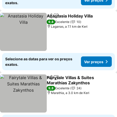
Ver preços
exatos.
Anastasia Holiday Villa
Partilhar
Adicionar aos favoritos
9,8
Excelente
10
Laganas, a 7.1 km de Keri
Selecione as datas para ver os preços
Ver preços
exatos.
Fairytale Villas & Suites
Partilhar
Adicionar aos favoritos
Marathias Zakynthos
9,8
Excelente
24
Marathia, a 3.0 km de Keri