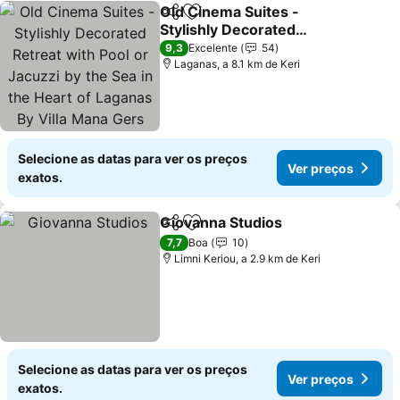
Old Cinema Suites -
Partilhar
Adicionar aos favoritos
Stylishly Decorated
Retreat with Pool or
9,3
Excelente
54
Jacuzzi by the Sea in the
Laganas, a 8.1 km de Keri
Heart of Laganas Βy Villa
Mana Gers
Selecione as datas para ver os preços
Ver preços
exatos.
Giovanna Studios
Partilhar
Adicionar aos favoritos
7,7
Boa
10
Limni Keriou, a 2.9 km de Keri
Selecione as datas para ver os preços
Ver preços
exatos.