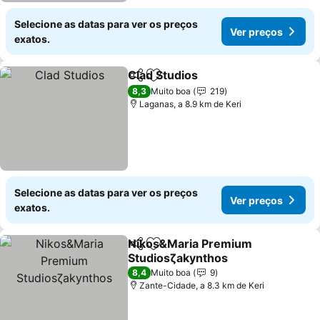
Selecione as datas para ver os preços
Ver preços
exatos.
Clad Studios
Partilhar
Adicionar aos favoritos
8,3
Muito boa
219
Laganas, a 8.9 km de Keri
Selecione as datas para ver os preços
Ver preços
exatos.
Nikos&Maria Premium
Partilhar
Adicionar aos favoritos
Studiosζakynthos
8,4
Muito boa
9
Zante-Cidade, a 8.3 km de Keri