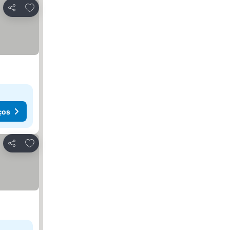
Adicionar aos favoritos
Partilhar
ços
Adicionar aos favoritos
Partilhar