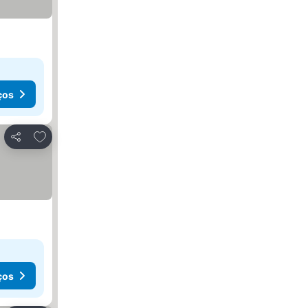
ços
Adicionar aos favoritos
Partilhar
ços