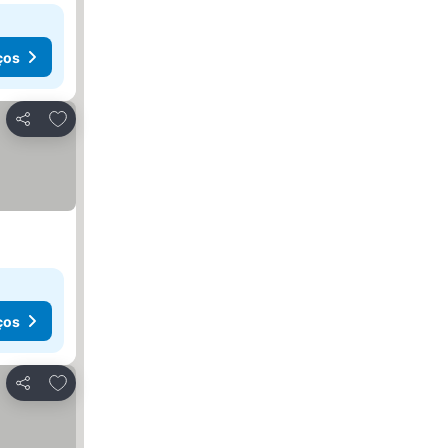
ços
Adicionar aos favoritos
Partilhar
ços
Adicionar aos favoritos
Partilhar