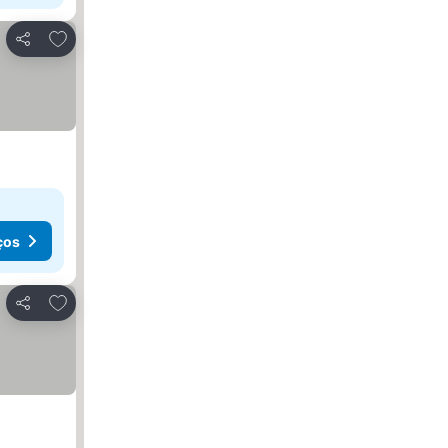
Adicionar aos favoritos
Partilhar
ços
Adicionar aos favoritos
Partilhar