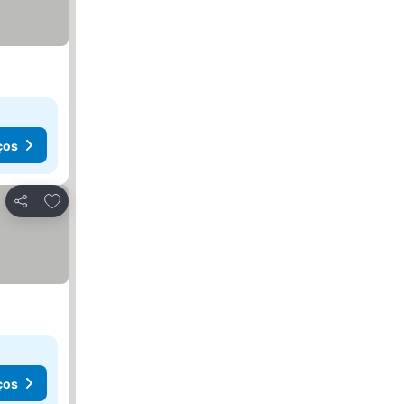
ços
Adicionar aos favoritos
Partilhar
ços