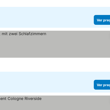
Ver pre
Ver pre