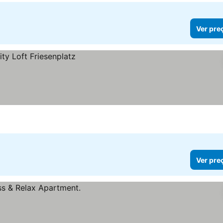
Ver pre
Ver pre