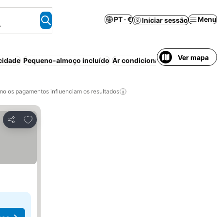
PT · €
Menu
Iniciar sessão
.
Ver mapa
cidade
Pequeno-almoço incluído
Ar condicionado
Estacionamen
o os pagamentos influenciam os resultados
Adicionar aos favoritos
Partilhar