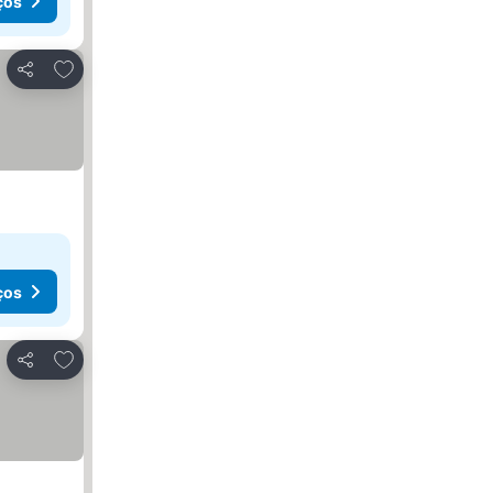
ços
Adicionar aos favoritos
Partilhar
ços
Adicionar aos favoritos
Partilhar