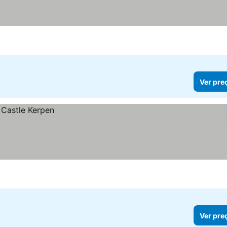
Ver pre
Ver pre