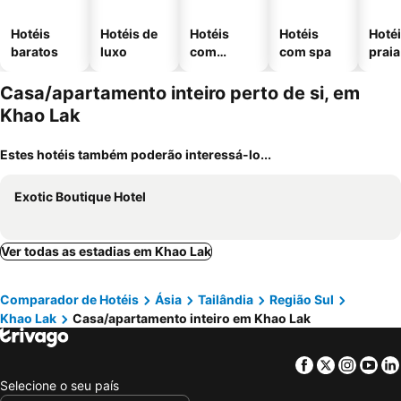
Hotéis
Hotéis de
Hotéis
Hotéis
Hotéi
baratos
luxo
com
com spa
praia
piscinas
Casa/apartamento inteiro perto de si, em
Khao Lak
Estes hotéis também poderão interessá-lo...
Exotic Boutique Hotel
Ver todas as estadias em Khao Lak
Comparador de Hotéis
Ásia
Tailândia
Região Sul
Khao Lak
Casa/apartamento inteiro em Khao Lak
Facebook
Twitter
Insta
Yo
Selecione o seu país