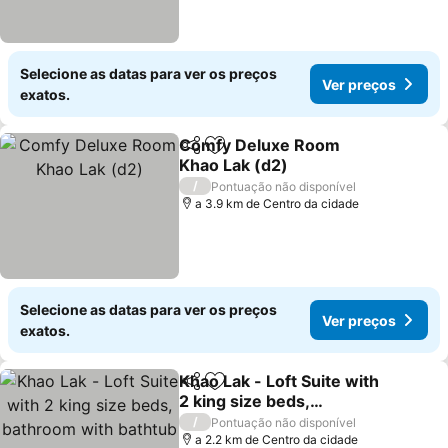
Selecione as datas para ver os preços
Ver preços
exatos.
Comfy Deluxe Room
Partilhar
Adicionar aos favoritos
Khao Lak (d2)
/
Pontuação não disponível
a 3.9 km de Centro da cidade
Selecione as datas para ver os preços
Ver preços
exatos.
Khao Lak - Loft Suite with
Partilhar
Adicionar aos favoritos
2 king size beds,
bathroom with bathtub
/
Pontuação não disponível
a 2.2 km de Centro da cidade