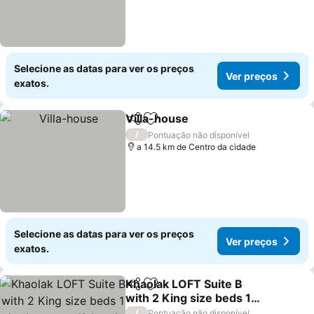
Selecione as datas para ver os preços
Ver preços
exatos.
Villa-house
Partilhar
Adicionar aos favoritos
/
Pontuação não disponível
a 14.5 km de Centro da cidade
Selecione as datas para ver os preços
Ver preços
exatos.
Khaolak LOFT Suite B
Partilhar
Adicionar aos favoritos
with 2 King size beds 1
bathroom at Kokotel
/
Pontuação não disponível