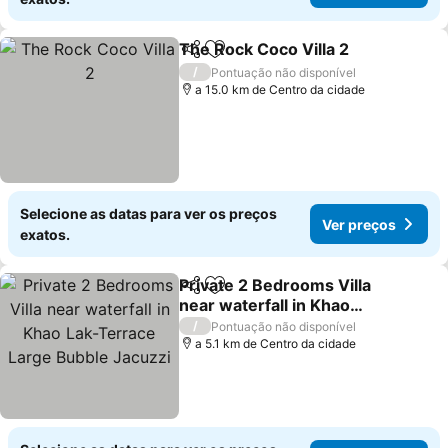
The Rock Coco Villa 2
Partilhar
Adicionar aos favoritos
/
Pontuação não disponível
a 15.0 km de Centro da cidade
Selecione as datas para ver os preços
Ver preços
exatos.
Private 2 Bedrooms Villa
Partilhar
Adicionar aos favoritos
near waterfall in Khao
Lak-Terrace Large
/
Pontuação não disponível
Bubble Jacuzzi
a 5.1 km de Centro da cidade