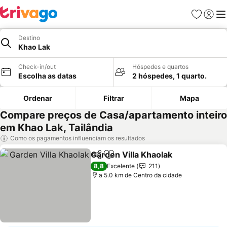
Favoritos
Iniciar
Me
Destino
Khao Lak
Check-in/out
Hóspedes e quartos
Escolha as datas
2 hóspedes, 1 quarto.
Ordenar
Filtrar
Mapa
Compare preços de Casa/apartamento inteiro
em Khao Lak, Tailândia
Como os pagamentos influenciam os resultados
Garden Villa Khaolak
Partilhar
Adicionar aos favoritos
8,8
Excelente
211
a 5.0 km de Centro da cidade