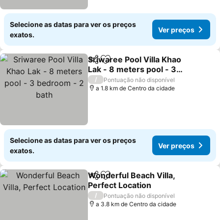
Selecione as datas para ver os preços
Ver preços
exatos.
Sriwaree Pool Villa Khao
Partilhar
Adicionar aos favoritos
Lak - 8 meters pool - 3
bedroom - 2 bath
/
Pontuação não disponível
a 1.8 km de Centro da cidade
Selecione as datas para ver os preços
Ver preços
exatos.
Wonderful Beach Villa,
Partilhar
Adicionar aos favoritos
Perfect Location
/
Pontuação não disponível
a 3.8 km de Centro da cidade