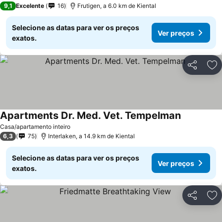
9,1
Excelente
16
Frutigen, a 6.0 km de Kiental
Selecione as datas para ver os preços
Ver preços
exatos.
Partilhar
Ad
Apartments Dr. Med. Vet. Tempelman
Casa/apartamento inteiro
6,3
75
Interlaken, a 14.9 km de Kiental
Selecione as datas para ver os preços
Ver preços
exatos.
Partilhar
Ad