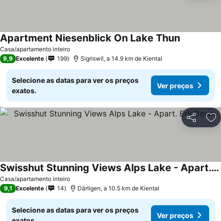
Apartment Niesenblick On Lake Thun
Casa/apartamento inteiro
9,9
Excelente
199
Sigriswil, a 14.9 km de Kiental
Selecione as datas para ver os preços
Ver preços
exatos.
Partilhar
Ad
Swisshut Stunning Views Alps Lake - Apart. Erli Down
Casa/apartamento inteiro
9,1
Excelente
14
Därligen, a 10.5 km de Kiental
Selecione as datas para ver os preços
Ver preços
exatos.