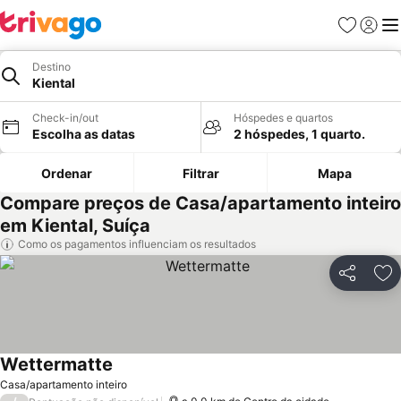
Favoritos
Iniciar
Me
Destino
Kiental
Check-in/out
Hóspedes e quartos
Escolha as datas
2 hóspedes, 1 quarto.
Ordenar
Filtrar
Mapa
Compare preços de Casa/apartamento inteiro
em Kiental, Suíça
Como os pagamentos influenciam os resultados
Partilhar
Ad
Wettermatte
Casa/apartamento inteiro