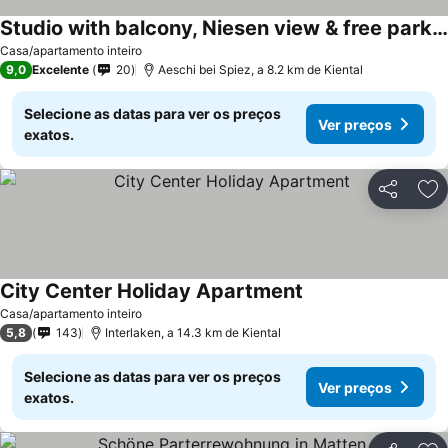
Studio with balcony, Niesen view & free parking near Interlaken, Thunersee & Blausee
Casa/apartamento inteiro
9,0
Excelente
20
Aeschi bei Spiez, a 8.2 km de Kiental
Selecione as datas para ver os preços
Ver preços
exatos.
Partilhar
Ad
City Center Holiday Apartment
Casa/apartamento inteiro
5,8
143
Interlaken, a 14.3 km de Kiental
Selecione as datas para ver os preços
Ver preços
exatos.