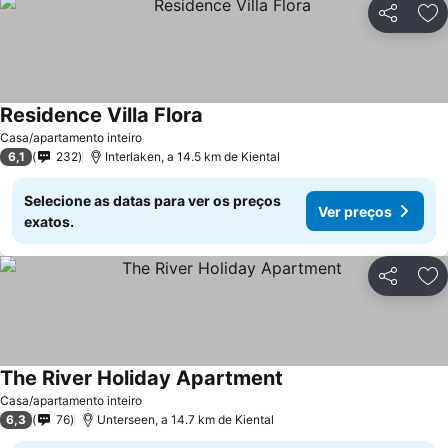
Partilhar
Ad
Residence Villa Flora
Casa/apartamento inteiro
6,1
232
Interlaken, a 14.5 km de Kiental
Selecione as datas para ver os preços
Ver preços
exatos.
Partilhar
Ad
The River Holiday Apartment
Casa/apartamento inteiro
6,3
76
Unterseen, a 14.7 km de Kiental