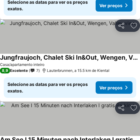
Selecione as datas para ver os preços
Ver preços
exatos.
Partilhar
Ad
Jungfraujoch, Chalet Ski In&Out, Wengen, Valley view
Casa/apartamento inteiro
8,9
Excelente
7
Lauterbrunnen, a 15.5 km de Kiental
Selecione as datas para ver os preços
Ver preços
exatos.
Partilhar
Ad
Am See l 15 Minuten nach Interlaken l gratis Parking