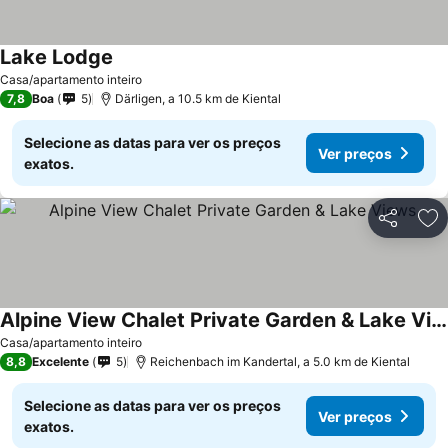
Lake Lodge
Casa/apartamento inteiro
7,8
Boa
5
Därligen, a 10.5 km de Kiental
Selecione as datas para ver os preços
Ver preços
exatos.
Partilhar
Ad
Alpine View Chalet Private Garden & Lake Views
Casa/apartamento inteiro
8,8
Excelente
5
Reichenbach im Kandertal, a 5.0 km de Kiental
Selecione as datas para ver os preços
Ver preços
exatos.