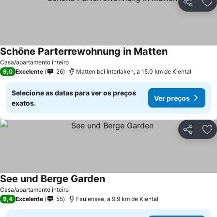
Partilhar
Ad
Schöne Parterrewohnung in Matten
Casa/apartamento inteiro
9,0
Excelente
26
Matten bei Interlaken, a 15.0 km de Kiental
Selecione as datas para ver os preços
Ver preços
exatos.
Partilhar
Ad
See und Berge Garden
Casa/apartamento inteiro
9,4
Excelente
55
Faulensee, a 9.9 km de Kiental