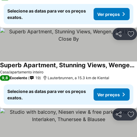
Selecione as datas para ver os preços
Ver preços
exatos.
Partilhar
Ad
Superb Apartment, Stunning Views, Wengen, , Ski Lift Close By
Casa/apartamento inteiro
9,8
Excelente
19
Lauterbrunnen, a 15.3 km de Kiental
Selecione as datas para ver os preços
Ver preços
exatos.
Partilhar
Ad