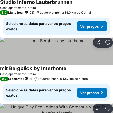
Studio Inferno Lauterbrunnen
Casa/apartamento inteiro
8,2
Muito boa
92
Lauterbrunnen, a 14.0 km de Kiental
Selecione as datas para ver os preços
Ver preços
exatos.
Partilhar
Ad
mit Bergblick by Interhome
Casa/apartamento inteiro
9,7
Excelente
8
Lauterbrunnen, a 13.7 km de Kiental
Selecione as datas para ver os preços
Ver preços
exatos.
Partilhar
Ad