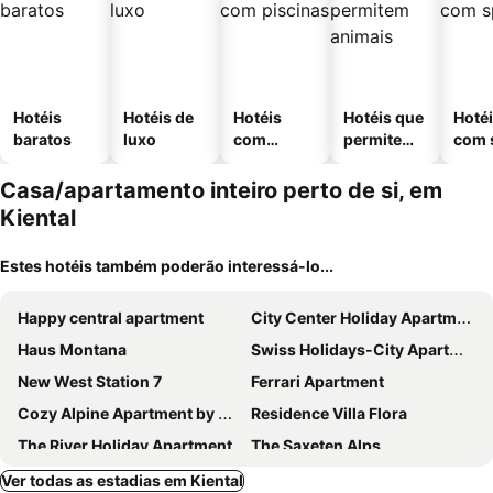
Hotéis
Hotéis de
Hotéis
Hotéis que
Hoté
baratos
luxo
com
permitem
com 
piscinas
animais
Casa/apartamento inteiro perto de si, em
Kiental
Estes hotéis também poderão interessá-lo...
Happy central apartment
City Center Holiday Apartment
Haus Montana
Swiss Holidays-City Apartments Interlaken
New West Station 7
Ferrari Apartment
Cozy Alpine Apartment by Apartments Capricorn
Residence Villa Flora
The River Holiday Apartment
The Saxeten Alps
Haus am See
Loveroom
Ver todas as estadias em Kiental