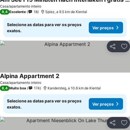
Casa/apartamento inteiro
9,4
Excelente
18
Spiez, a 9.5 km de Kiental
Selecione as datas para ver os preços
Ver preços
exatos.
Partilhar
Ad
Alpina Appartment 2
Casa/apartamento inteiro
8,4
Muito boa
174
Kandersteg, a 10.6 km de Kiental
Selecione as datas para ver os preços
Ver preços
exatos.
Partilhar
Ad