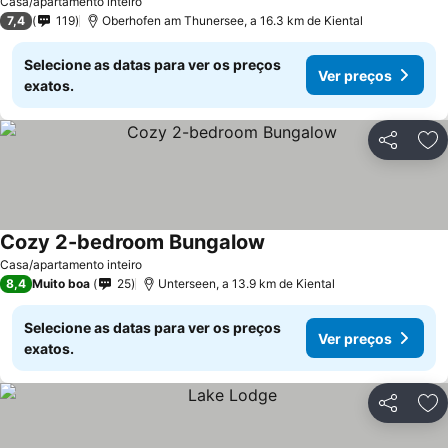
Casa/apartamento inteiro
7,4
119
Oberhofen am Thunersee, a 16.3 km de Kiental
Selecione as datas para ver os preços
Ver preços
exatos.
Partilhar
Ad
Cozy 2-bedroom Bungalow
Casa/apartamento inteiro
8,4
Muito boa
25
Unterseen, a 13.9 km de Kiental
Selecione as datas para ver os preços
Ver preços
exatos.
Partilhar
Ad