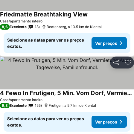
Friedmatte Breathtaking View
Casa/apartamento inteiro
8,6
Excelente
18
Beatenberg, a 13.5 km de Kiental
Selecione as datas para ver os preços
Ver preços
exatos.
Partilhar
Ad
4 Fewo In Frutigen, 5 Min. Vom Dorf, Vermietung Auch Tageweise, Familienfreundl.
Casa/apartamento inteiro
9,8
Excelente
155
Frutigen, a 5.7 km de Kiental
Selecione as datas para ver os preços
Ver preços
exatos.