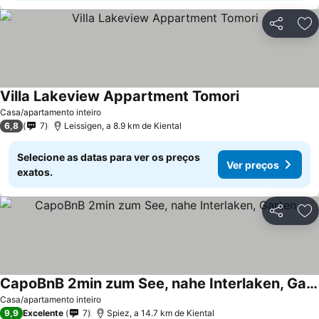
Partilhar
Ad
Villa Lakeview Appartment Tomori
Casa/apartamento inteiro
6,8
7
Leissigen, a 8.9 km de Kiental
Selecione as datas para ver os preços
Ver preços
exatos.
Partilhar
Ad
CapoBnB 2min zum See, nahe Interlaken, Garten
Casa/apartamento inteiro
9,9
Excelente
7
Spiez, a 14.7 km de Kiental