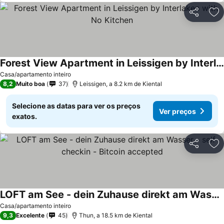
Partilhar
Ad
Forest View Apartment in Leissigen by Interlaken with No Kitchen
Casa/apartamento inteiro
8,2
Muito boa
37
Leissigen, a 8.2 km de Kiental
Selecione as datas para ver os preços
Ver preços
exatos.
Partilhar
Ad
LOFT am See - dein Zuhause direkt am Wasser - self checkin - Bitcoin accepted
Casa/apartamento inteiro
9,3
Excelente
45
Thun, a 18.5 km de Kiental