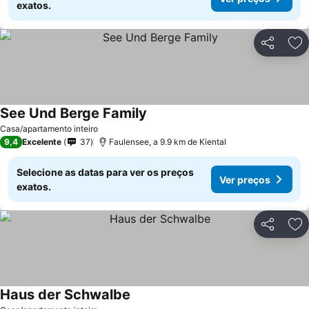
exatos.
Partilhar
Ad
See Und Berge Family
Casa/apartamento inteiro
9,4
Excelente
37
Faulensee, a 9.9 km de Kiental
Selecione as datas para ver os preços
Ver preços
exatos.
Partilhar
Ad
Haus der Schwalbe