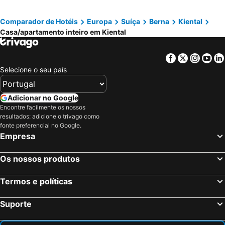
Swisshut Modern 5min Interlaken West Station - Apart. Rugen 2
Chalet Bärli
Comparador de Hotéis
Europa
Suíça
Berna
Kiental
Stunning 3 Bedroom Apartment In The Heart Of The Lauterbrunnen Valley
Waldeg 4 Historic House - Holiday Apartment
Casa/apartamento inteiro em Kiental
Chalet Sonnenhof Wengen
Facebook
Twitter
Insta
Yo
Selecione o seu país
Adicionar no Google
Encontre facilmente os nossos
resultados: adicione o trivago como
fonte preferencial no Google.
Empresa
Os nossos produtos
Termos e políticas
Suporte