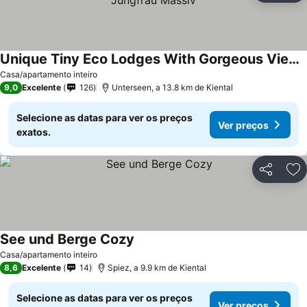
Unique Tiny Eco Lodges With Gorgeous Views To Jungfrau Massiv
Casa/apartamento inteiro
9,0
Excelente
126
Unterseen, a 13.8 km de Kiental
Selecione as datas para ver os preços
Ver preços
exatos.
Partilhar
Ad
See und Berge Cozy
Casa/apartamento inteiro
8,6
Excelente
14
Spiez, a 9.9 km de Kiental
Selecione as datas para ver os preços
Ver preços