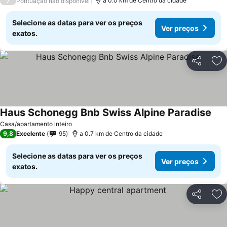
/
a 0.0 km de Centro da cidade
Pontuação não disponível
Selecione as datas para ver os preços
Ver preços
exatos.
Partilhar
Ad
Haus Schonegg Bnb Swiss Alpine Paradise
Casa/apartamento inteiro
9,8
Excelente
95
a 0.7 km de Centro da cidade
Selecione as datas para ver os preços
Ver preços
exatos.
Partilhar
Ad