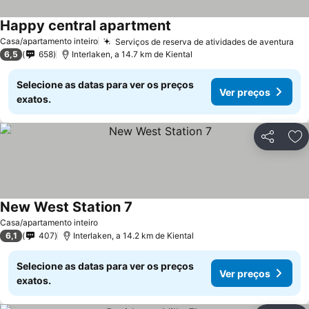
Happy central apartment
Casa/apartamento inteiro
Serviços de reserva de atividades de aventura
6,5
658
Interlaken, a 14.7 km de Kiental
Selecione as datas para ver os preços
Ver preços
exatos.
Partilhar
Ad
New West Station 7
Casa/apartamento inteiro
6,1
407
Interlaken, a 14.2 km de Kiental
Selecione as datas para ver os preços
Ver preços
exatos.