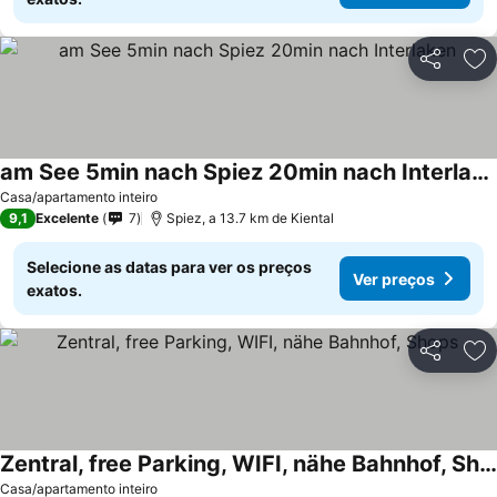
Partilhar
Ad
am See 5min nach Spiez 20min nach Interlaken
Casa/apartamento inteiro
9,1
Excelente
7
Spiez, a 13.7 km de Kiental
Selecione as datas para ver os preços
Ver preços
exatos.
Partilhar
Ad
Zentral, free Parking, WIFI, nähe Bahnhof, Shops
Casa/apartamento inteiro