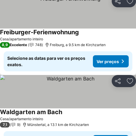
Partilhar
Ad
Freiburger-Ferienwohnung
Casa/apartamento inteiro
8,9
Excelente
748
Freiburg, a 9.5 km de Kirchzarten
Selecione as datas para ver os preços
Ver preços
exatos.
Partilhar
Ad
Waldgarten am Bach
Casa/apartamento inteiro
7,1
9
Münstertal, a 13.1 km de Kirchzarten