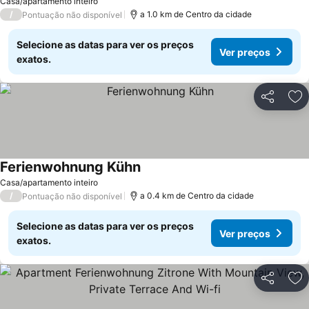
Casa/apartamento inteiro
/
a 1.0 km de Centro da cidade
Pontuação não disponível
Selecione as datas para ver os preços
Ver preços
exatos.
Partilhar
Ad
Ferienwohnung Kühn
Casa/apartamento inteiro
/
a 0.4 km de Centro da cidade
Pontuação não disponível
Selecione as datas para ver os preços
Ver preços
exatos.
Partilhar
Ad