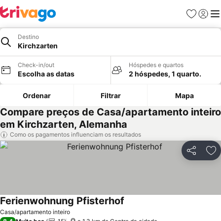
Favoritos
Iniciar
Me
Destino
Kirchzarten
Check-in/out
Hóspedes e quartos
Escolha as datas
2 hóspedes, 1 quarto.
Ordenar
Filtrar
Mapa
Compare preços de Casa/apartamento inteiro
em Kirchzarten, Alemanha
Como os pagamentos influenciam os resultados
Partilhar
Ad
Ferienwohnung Pfisterhof
Casa/apartamento inteiro