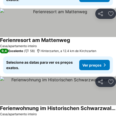
Partilhar
Ad
Ferienresort am Mattenweg
Casa/apartamento inteiro
9,4
Excelente
58
Hinterzarten, a 12.4 km de Kirchzarten
Selecione as datas para ver os preços
Ver preços
exatos.
Partilhar
Ad
Ferienwohnung im Historischen Schwarzwaldhaus
Casa/apartamento inteiro