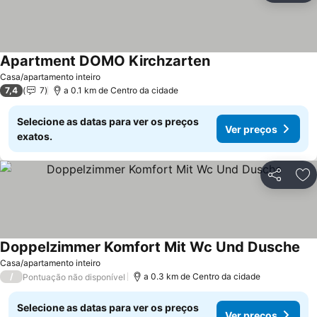
Apartment DOMO Kirchzarten
Casa/apartamento inteiro
7,4
7
a 0.1 km de Centro da cidade
Selecione as datas para ver os preços
Ver preços
exatos.
Partilhar
Ad
Doppelzimmer Komfort Mit Wc Und Dusche
Casa/apartamento inteiro
/
a 0.3 km de Centro da cidade
Pontuação não disponível
Selecione as datas para ver os preços
Ver preços