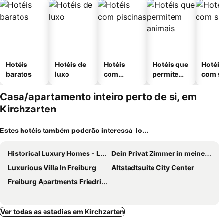
Hotéis
Hotéis de
Hotéis
Hotéis que
Hoté
baratos
luxo
com
permitem
com 
piscinas
animais
Casa/apartamento inteiro perto de si, em
Kirchzarten
Estes hotéis também poderão interessá-lo...
Historical Luxury Homes - Luxus Suite Colloseum
Dein Privat Zimmer in meiner Wohnung
Luxurious Villa In Freiburg
Altstadtsuite City Center
Freiburg Apartments Friedrichring
Ver todas as estadias em Kirchzarten