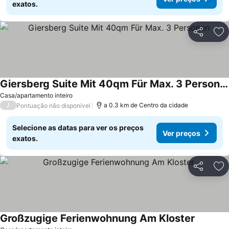
exatos.
Partilhar
Ad
Giersberg Suite Mit 40qm Für Max. 3 Personen
Casa/apartamento inteiro
/
a 0.3 km de Centro da cidade
Pontuação não disponível
Selecione as datas para ver os preços
Ver preços
exatos.
Partilhar
Ad
Großzugige Ferienwohnung Am Kloster