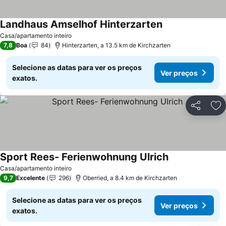
Landhaus Amselhof Hinterzarten
Casa/apartamento inteiro
7,8
Boa
84
Hinterzarten, a 13.5 km de Kirchzarten
Selecione as datas para ver os preços
Ver preços
exatos.
Partilhar
Ad
Sport Rees- Ferienwohnung Ulrich
Casa/apartamento inteiro
9,7
Excelente
296
Oberried, a 8.4 km de Kirchzarten
Selecione as datas para ver os preços
Ver preços
exatos.