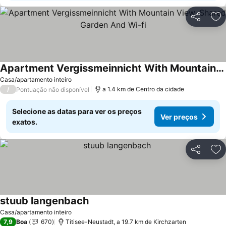
Partilhar
Ad
Apartment Vergissmeinnicht With Mountain View, Shared Garden And Wi-fi
Casa/apartamento inteiro
/
a 1.4 km de Centro da cidade
Pontuação não disponível
Selecione as datas para ver os preços
Ver preços
exatos.
Partilhar
Ad
stuub langenbach
Casa/apartamento inteiro
7,9
Boa
670
Titisee-Neustadt, a 19.7 km de Kirchzarten