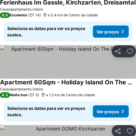
Ferienhaus Im Gassle, Kirchzarten, Dreisamtal
Casa/apartamento inteiro
9,0
Excelente
14
a 0.4 km de Centro da cidade
Selecione as datas para ver os preços
Ver preços
exatos.
Partilhar
Ad
Apartment 60Sqm - Holiday Island On The Dreisam
Casa/apartamento inteiro
8,3
Muito boa
5
a 1.3 km de Centro da cidade
Selecione as datas para ver os preços
Ver preços
exatos.
Partilhar
Ad