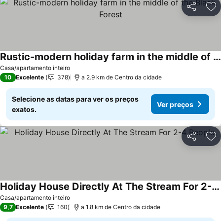
Partilhar
Ad
Rustic-modern holiday farm in the middle of the Black Forest
Casa/apartamento inteiro
10
Excelente
378
a 2.9 km de Centro da cidade
Selecione as datas para ver os preços
Ver preços
exatos.
Partilhar
Ad
Holiday House Directly At The Stream For 2-4 People
Casa/apartamento inteiro
9,7
Excelente
160
a 1.8 km de Centro da cidade