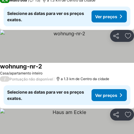
8,4
Muito boa
15
a 1.3 km de Centro da cidade
Selecione as datas para ver os preços
Ver preços
exatos.
Partilhar
Ad
wohnung-nr-2
Casa/apartamento inteiro
/
a 1.3 km de Centro da cidade
Pontuação não disponível
Selecione as datas para ver os preços
Ver preços
exatos.
Partilhar
Ad