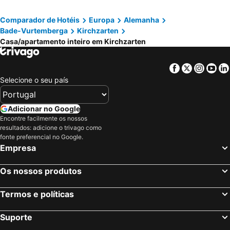
Comparador de Hotéis
Europa
Alemanha
Bade-Vurtemberga
Kirchzarten
Casa/apartamento inteiro em Kirchzarten
Facebook
Twitter
Insta
Yo
Selecione o seu país
Adicionar no Google
Encontre facilmente os nossos
resultados: adicione o trivago como
fonte preferencial no Google.
Empresa
Os nossos produtos
Termos e políticas
Suporte