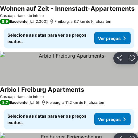
Wohnen auf Zeit - Innenstadt-Appartements
Casa/apartamento inteiro
8,9
Excelente
2.300
Freiburg, a 8.7 km de Kirchzarten
Selecione as datas para ver os preços
Ver preços
exatos.
Partilhar
Ad
Arbio I Freiburg Apartments
Casa/apartamento inteiro
8,7
Excelente
5
Freiburg, a 11.2 km de Kirchzarten
Selecione as datas para ver os preços
Ver preços
exatos.