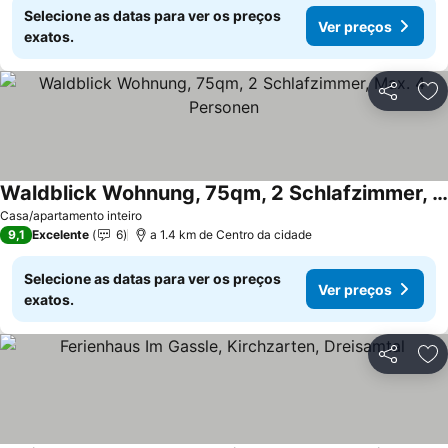
Selecione as datas para ver os preços
Ver preços
exatos.
Partilhar
Ad
Waldblick Wohnung, 75qm, 2 Schlafzimmer, Max. 4 Personen
Casa/apartamento inteiro
9,1
Excelente
6
a 1.4 km de Centro da cidade
Selecione as datas para ver os preços
Ver preços
exatos.
Partilhar
Ad