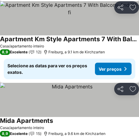
Partilhar
Ad
Apartment Km Style Apartments 7 With Balcony And Wi-fi
Casa/apartamento inteiro
8,9
Excelente
12
Freiburg, a 9.1 km de Kirchzarten
Selecione as datas para ver os preços
Ver preços
exatos.
Partilhar
Ad
Mida Apartments
Casa/apartamento inteiro
8,9
Excelente
15
Freiburg, a 9.6 km de Kirchzarten