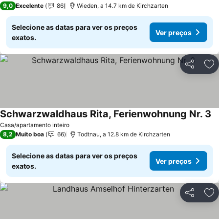
9,0
Excelente
86
Wieden, a 14.7 km de Kirchzarten
Selecione as datas para ver os preços
Ver preços
exatos.
Partilhar
Ad
Schwarzwaldhaus Rita, Ferienwohnung Nr. 3
Casa/apartamento inteiro
8,2
Muito boa
66
Todtnau, a 12.8 km de Kirchzarten
Selecione as datas para ver os preços
Ver preços
exatos.
Partilhar
Ad