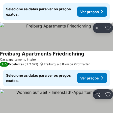
Selecione as datas para ver os preços
Ver preços
exatos.
Partilhar
Ad
Freiburg Apartments Friedrichring
Casa/apartamento inteiro
9,0
Excelente
2.622
Freiburg, a 8.8 km de Kirchzarten
Selecione as datas para ver os preços
Ver preços
exatos.
Partilhar
Ad