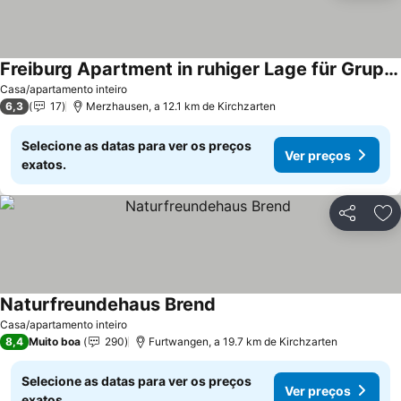
Freiburg Apartment in ruhiger Lage für Gruppen oder Familien
Casa/apartamento inteiro
6,3
17
Merzhausen, a 12.1 km de Kirchzarten
Selecione as datas para ver os preços
Ver preços
exatos.
Partilhar
Ad
Naturfreundehaus Brend
Casa/apartamento inteiro
8,4
Muito boa
290
Furtwangen, a 19.7 km de Kirchzarten
Selecione as datas para ver os preços
Ver preços
exatos.