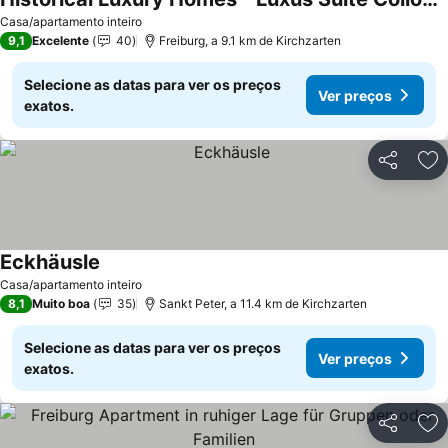
Casa/apartamento inteiro
9,1
Excelente
40
Freiburg, a 9.1 km de Kirchzarten
Selecione as datas para ver os preços
Ver preços
exatos.
Partilhar
Ad
Eckhäusle
Casa/apartamento inteiro
8,1
Muito boa
35
Sankt Peter, a 11.4 km de Kirchzarten
Selecione as datas para ver os preços
Ver preços
exatos.
Partilhar
Ad