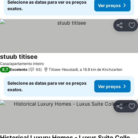
Selecione as datas para ver os preços
Ver preços
exatos.
Partilhar
Ad
stuub titisee
Casa/apartamento inteiro
8,7
Excelente
93
Titisee-Neustadt, a 16.8 km de Kirchzarten
Selecione as datas para ver os preços
Ver preços
exatos.
Partilhar
Ad
Historical Luxury Homes - Luxus Suite Colloseum