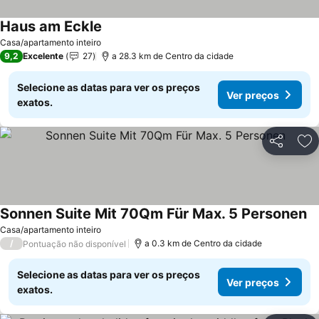
Haus am Eckle
Casa/apartamento inteiro
9,2
Excelente
27
a 28.3 km de Centro da cidade
Selecione as datas para ver os preços
Ver preços
exatos.
Partilhar
Ad
Sonnen Suite Mit 70Qm Für Max. 5 Personen
Casa/apartamento inteiro
/
a 0.3 km de Centro da cidade
Pontuação não disponível
Selecione as datas para ver os preços
Ver preços
exatos.