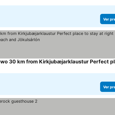
Ver pr
Ver pr