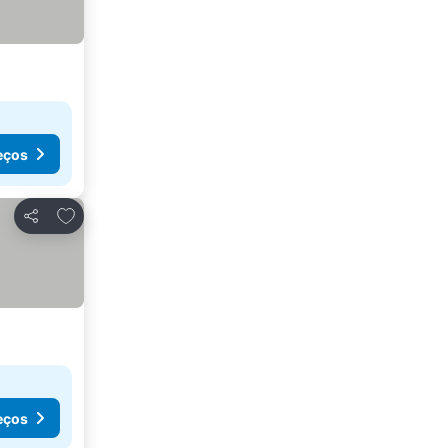
eços
Adicionar aos favoritos
Partilhar
eços