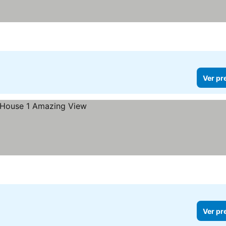
Ver pr
Ver pr