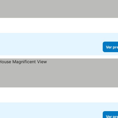
Ver pr
Ver pr