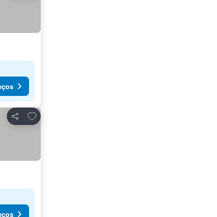
eços
Adicionar aos favoritos
Partilhar
eços