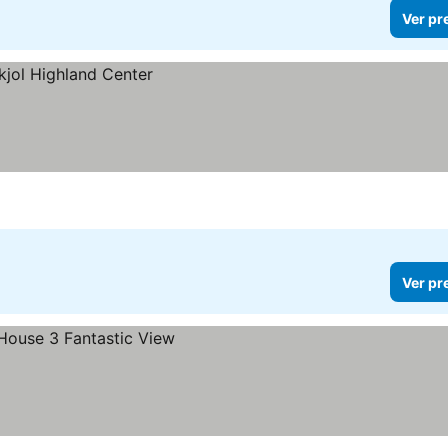
Ver pr
Ver pr