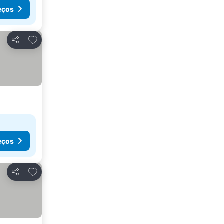
eços
Adicionar aos favoritos
Partilhar
eços
Adicionar aos favoritos
Partilhar