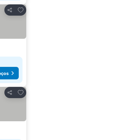
Adicionar aos favoritos
Partilhar
eços
Adicionar aos favoritos
Partilhar