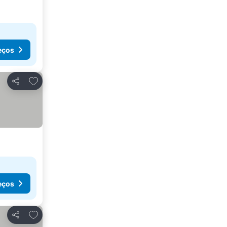
eços
Adicionar aos favoritos
Partilhar
eços
Adicionar aos favoritos
Partilhar