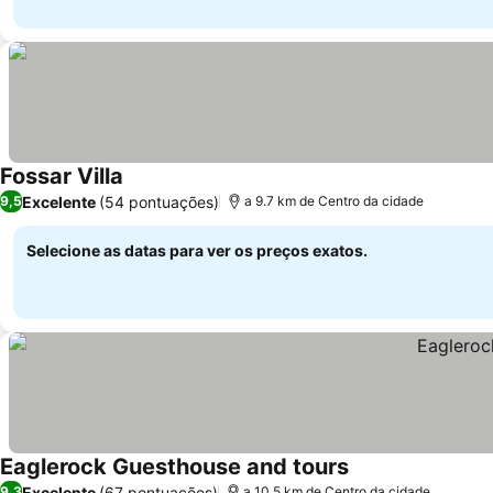
Fossar Villa
Excelente
(54 pontuações)
9,5
a 9.7 km de Centro da cidade
Selecione as datas para ver os preços exatos.
Eaglerock Guesthouse and tours
Excelente
(67 pontuações)
9,3
a 10.5 km de Centro da cidade