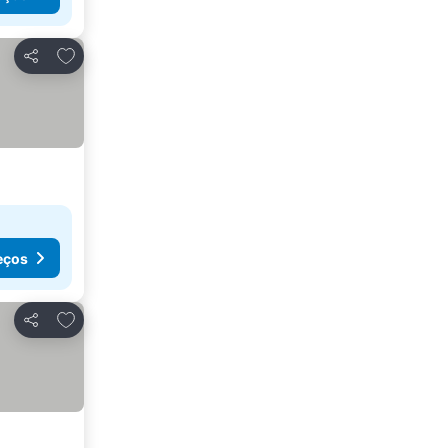
Adicionar aos favoritos
Partilhar
eços
Adicionar aos favoritos
Partilhar