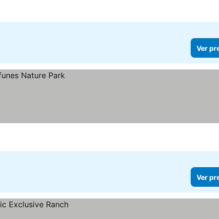
Ver pr
Ver pr