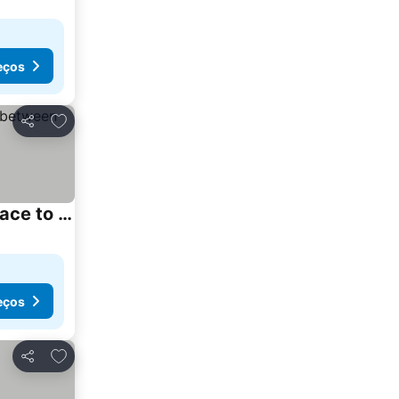
eços
Adicionar aos favoritos
Partilhar
New and well furnished studio apartment for two 30 km from Kirkjubæjarklaustur Perfect place to stay at right between Black beach and Jökulsárlón
eços
Adicionar aos favoritos
Partilhar