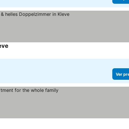
eve
Ver preços
Ver pr
os