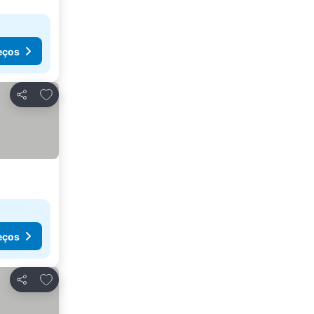
eços
Adicionar aos favoritos
Partilhar
eços
Adicionar aos favoritos
Partilhar