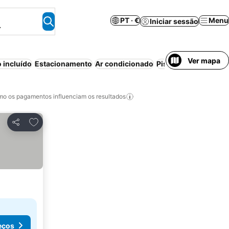
PT · €
Menu
Iniciar sessão
.
Ver mapa
 incluído
Estacionamento
Ar condicionado
Piscina
Wi-fi
Cance
o os pagamentos influenciam os resultados
Adicionar aos favoritos
Partilhar
eços