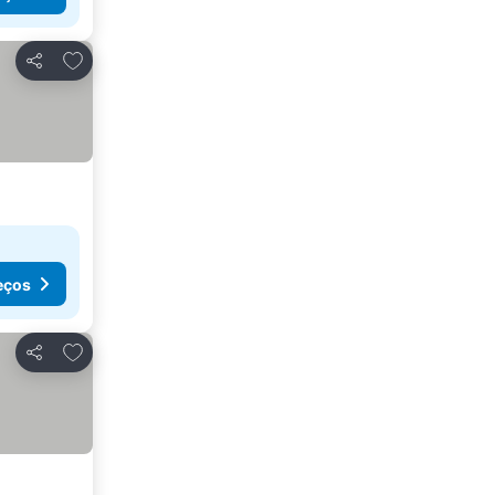
Adicionar aos favoritos
Partilhar
eços
Adicionar aos favoritos
Partilhar