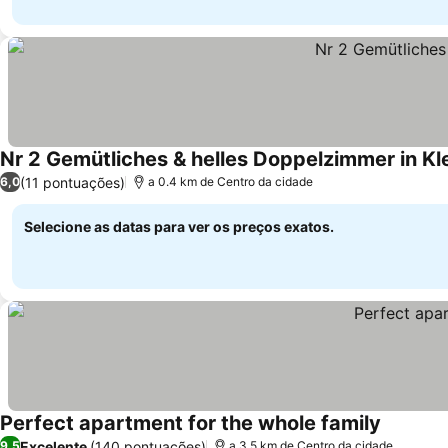
Nr 2 Gemütliches & helles Doppelzimmer in Kl
(11 pontuações)
6,0
a 0.4 km de Centro da cidade
Selecione as datas para ver os preços exatos.
Perfect apartment for the whole family
Ver preç
Excelente
(140 pontuações)
9,5
a 3.5 km de Centro da cidade