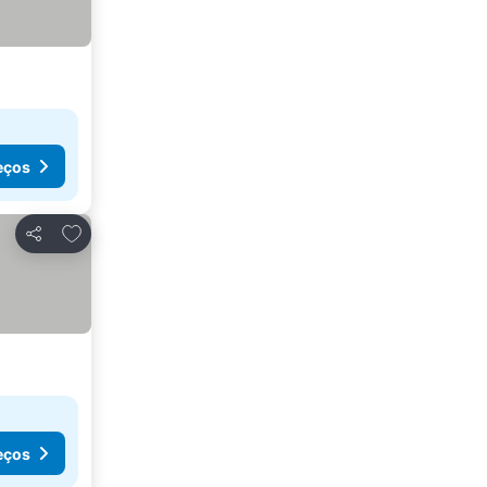
eços
Adicionar aos favoritos
Partilhar
eços