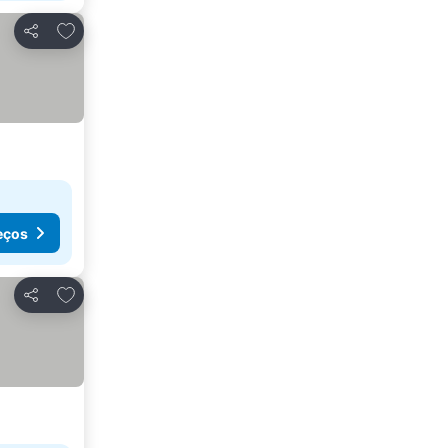
Adicionar aos favoritos
Partilhar
eços
Adicionar aos favoritos
Partilhar