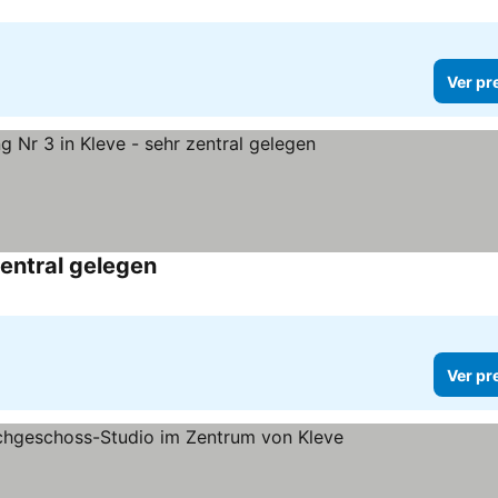
Ver pr
entral gelegen
Ver preços
Ver pr