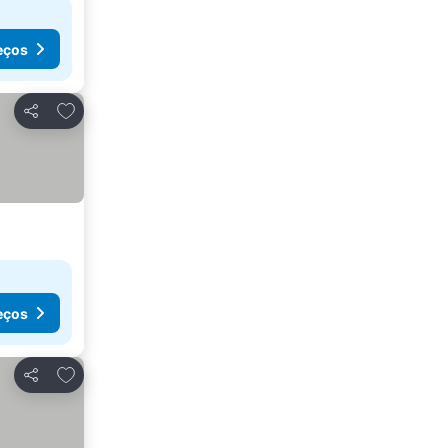
eços
Adicionar aos favoritos
Partilhar
eços
Adicionar aos favoritos
Partilhar