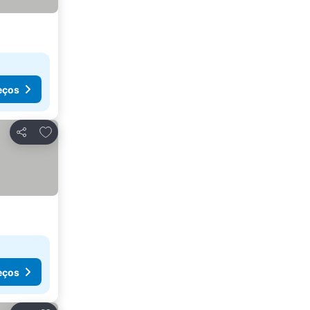
eços
Adicionar aos favoritos
Partilhar
eços