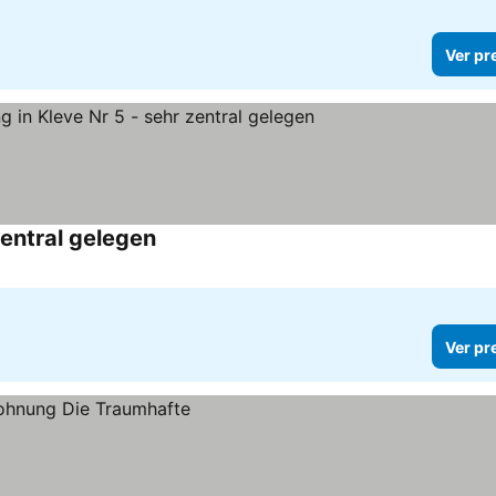
Ver pr
entral gelegen
Ver preços
Ver pr