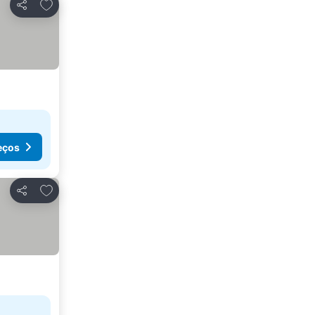
Adicionar aos favoritos
Partilhar
eços
Adicionar aos favoritos
Partilhar