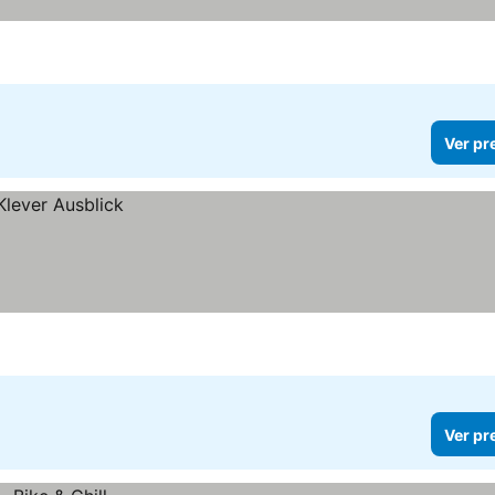
Ver pr
Ver pr