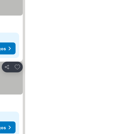
ços
Adicionar aos favoritos
Partilhar
ços