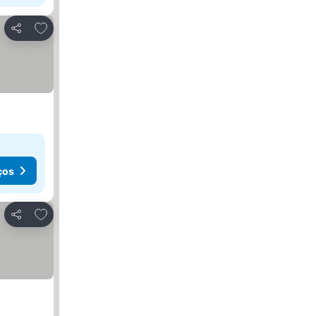
Adicionar aos favoritos
Partilhar
ços
Adicionar aos favoritos
Partilhar