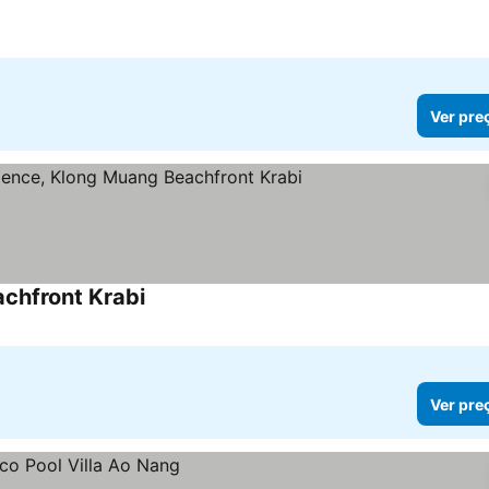
Ver pre
chfront Krabi
Ver preços
Ver pre