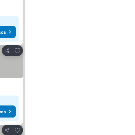
ços
Adicionar aos favoritos
Partilhar
ços
Adicionar aos favoritos
Partilhar