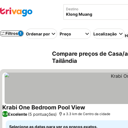
Destino
Filtros
1
Ordenar por
Preço
Localização
H
Compare preços de Casa/a
Tailândia
Krabi One Bedroom Pool View
Ver preços
Excelente
(5 pontuações)
9,0
a 3.3 km de Centro da cidade
Selecione as datas para ver os preços exatos.