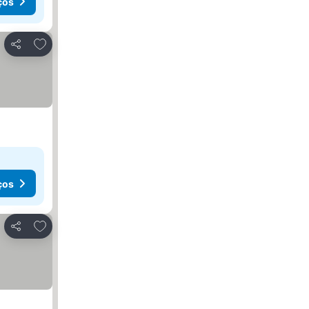
ços
Adicionar aos favoritos
Partilhar
ços
Adicionar aos favoritos
Partilhar