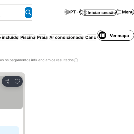
PT · €
Menu
Iniciar sessão
.
Ver mapa
 incluído
Piscina
Praia
Ar condicionado
Cancelamento gratuito
o os pagamentos influenciam os resultados
Adicionar aos favoritos
Partilhar