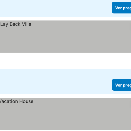
Ver pre
Ver pre