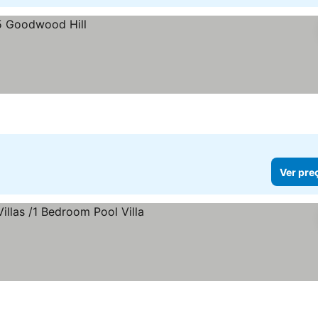
Ver pre
os