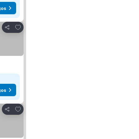
ços
Adicionar aos favoritos
Partilhar
ços
Adicionar aos favoritos
Partilhar