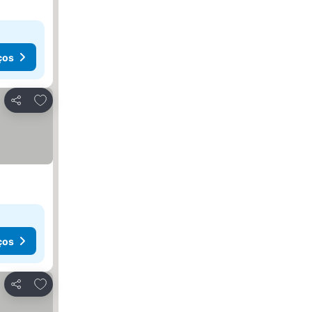
ços
Adicionar aos favoritos
Partilhar
ços
Adicionar aos favoritos
Partilhar