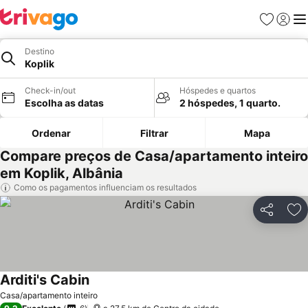
Favoritos
Iniciar
Me
Destino
Koplik
Check-in/out
Hóspedes e quartos
Escolha as datas
2 hóspedes, 1 quarto.
Ordenar
Filtrar
Mapa
Compare preços de Casa/apartamento inteiro
em Koplik, Albânia
Como os pagamentos influenciam os resultados
Partilhar
Ad
Arditi's Cabin
Ver preços
Casa/apartamento inteiro