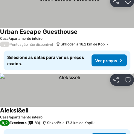
Partilhar
Ad
Urban Escape Guesthouse
Ver preços
Casa/apartamento inteiro
/
Shkodër, a 18.2 km de Koplik
Pontuação não disponível
Selecione as datas para ver os preços
Ver preços
exatos.
Partilhar
Ad
Aleksi&eli
Ver preços
Casa/apartamento inteiro
9,2
Excelente
89
Shkodër, a 17.3 km de Koplik