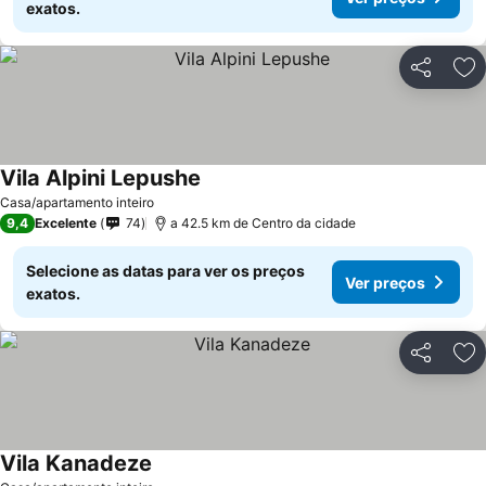
exatos.
Partilhar
Ad
Vila Alpini Lepushe
Ver preços
Casa/apartamento inteiro
9,4
Excelente
74
a 42.5 km de Centro da cidade
Selecione as datas para ver os preços
Ver preços
exatos.
Partilhar
Ad
Vila Kanadeze
Ver preços