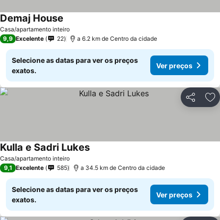
Demaj House
Ver preços
Casa/apartamento inteiro
9,9
Excelente
22
a 6.2 km de Centro da cidade
Selecione as datas para ver os preços
Ver preços
exatos.
Partilhar
Ad
Kulla e Sadri Lukes
Ver preços
Casa/apartamento inteiro
9,1
Excelente
585
a 34.5 km de Centro da cidade
Selecione as datas para ver os preços
Ver preços
exatos.