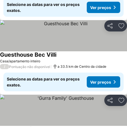
Selecione as datas para ver os preços
Ver preços
exatos.
Partilhar
Ad
Guesthouse Bec Villi
Ver preços
Casa/apartamento inteiro
/
a 33.5 km de Centro da cidade
Pontuação não disponível
Selecione as datas para ver os preços
Ver preços
exatos.
Partilhar
Ad