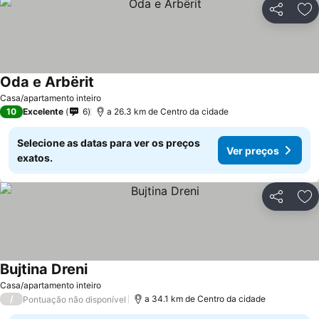
Partilhar
Ad
Oda e Arbërit
Ver preços
Casa/apartamento inteiro
10
Excelente
6
a 26.3 km de Centro da cidade
Selecione as datas para ver os preços
Ver preços
exatos.
Partilhar
Ad
Bujtina Dreni
Ver preços
Casa/apartamento inteiro
/
a 34.1 km de Centro da cidade
Pontuação não disponível