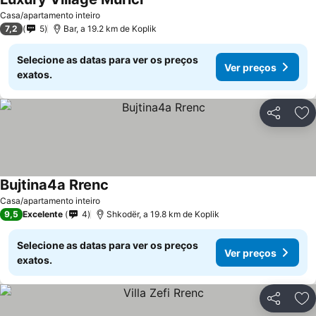
Ver preços
Casa/apartamento inteiro
7,2
5
Bar, a 19.2 km de Koplik
Selecione as datas para ver os preços
Ver preços
exatos.
Partilhar
Ad
Bujtina4a Rrenc
Ver preços
Casa/apartamento inteiro
9,5
Excelente
4
Shkodër, a 19.8 km de Koplik
Selecione as datas para ver os preços
Ver preços
exatos.
Partilhar
Ad