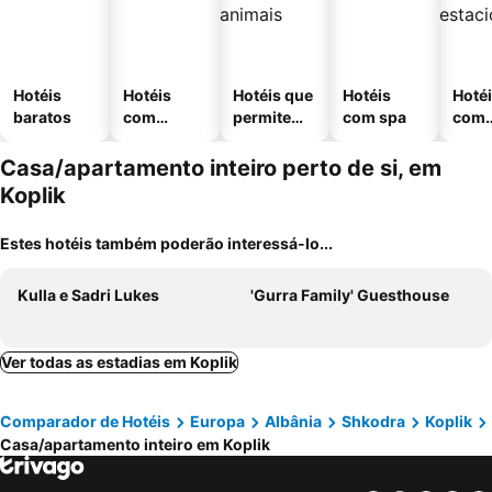
Hotéis
Hotéis
Hotéis que
Hotéis
Hoté
baratos
com
permitem
com spa
com
piscinas
animais
esta
ment
Casa/apartamento inteiro perto de si, em
Koplik
Estes hotéis também poderão interessá-lo...
Kulla e Sadri Lukes
'Gurra Family' Guesthouse
Ver todas as estadias em Koplik
Comparador de Hotéis
Europa
Albânia
Shkodra
Koplik
Casa/apartamento inteiro em Koplik