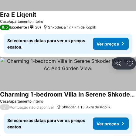
Era E Liqenit
Ver preços
Casa/apartamento inteiro
9,5
Excelente
20
Shkodër, a 17.7 km de Koplik
Selecione as datas para ver os preços
Ver preços
exatos.
Partilhar
Ad
Charming 1-bedroom Villa In Serene Shkoder With Wifi, Ac And Garden View.
Ver preços
Casa/apartamento inteiro
/
Shkodër, a 13.9 km de Koplik
Pontuação não disponível
Selecione as datas para ver os preços
Ver preços
exatos.