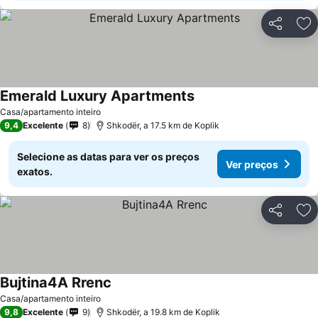
Partilhar
Ad
Emerald Luxury Apartments
Ver preços
Casa/apartamento inteiro
9,4
Excelente
8
Shkodër, a 17.5 km de Koplik
Selecione as datas para ver os preços
Ver preços
exatos.
Partilhar
Ad
Bujtina4A Rrenc
Ver preços
Casa/apartamento inteiro
9,8
Excelente
9
Shkodër, a 19.8 km de Koplik