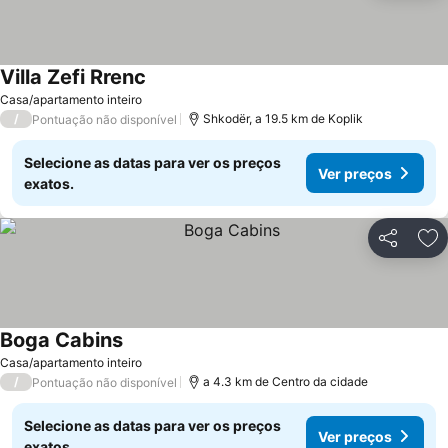
Villa Zefi Rrenc
Ver preços
Casa/apartamento inteiro
/
Shkodër, a 19.5 km de Koplik
Pontuação não disponível
Selecione as datas para ver os preços
Ver preços
exatos.
Partilhar
Ad
Boga Cabins
Ver preços
Casa/apartamento inteiro
/
a 4.3 km de Centro da cidade
Pontuação não disponível
Selecione as datas para ver os preços
Ver preços
exatos.