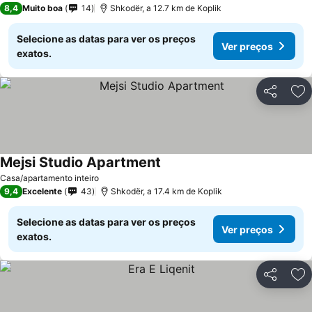
8,4
Muito boa
14
Shkodër, a 12.7 km de Koplik
Selecione as datas para ver os preços
Ver preços
exatos.
Partilhar
Ad
Mejsi Studio Apartment
Ver preços
Casa/apartamento inteiro
9,4
Excelente
43
Shkodër, a 17.4 km de Koplik
Selecione as datas para ver os preços
Ver preços
exatos.
Partilhar
Ad