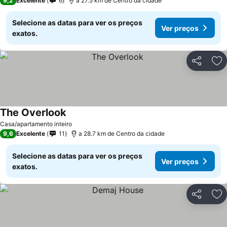
9,2
Excelente
6
a 27.5 km de Centro da cidade
Selecione as datas para ver os preços
Ver preços
exatos.
Partilhar
Ad
The Overlook
Ver preços
Casa/apartamento inteiro
9,6
Excelente
11
a 28.7 km de Centro da cidade
Selecione as datas para ver os preços
Ver preços
exatos.
Partilhar
Ad