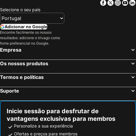
Facebook
Twitter
Insta
Yo
Selecione o seu país
Adicionar no Google
Encontre facilmente os nossos
resultados: adicione o trivago como
fonte preferencial no Google.
Empresa
Os nossos produtos
Termos e políticas
Suporte
Inicie sessão para desfrutar de
vantagens exclusivas para membros
Personalize a sua experiência
Ofertas e preços para membros