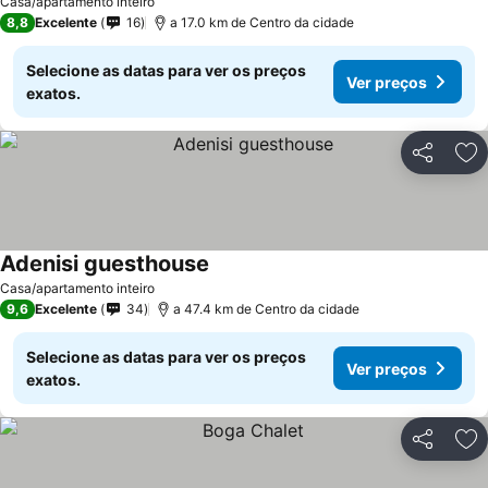
Casa/apartamento inteiro
8,8
Excelente
16
a 17.0 km de Centro da cidade
Selecione as datas para ver os preços
Ver preços
exatos.
Partilhar
Ad
Adenisi guesthouse
Ver preços
Casa/apartamento inteiro
9,6
Excelente
34
a 47.4 km de Centro da cidade
Selecione as datas para ver os preços
Ver preços
exatos.
Partilhar
Ad