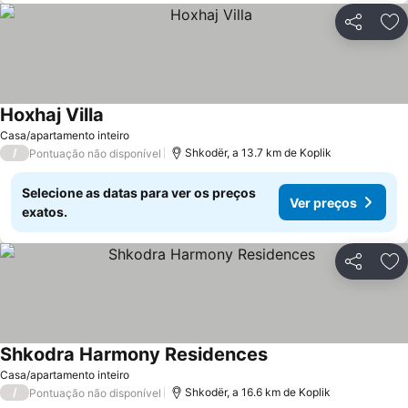
Partilhar
Ad
Hoxhaj Villa
Ver preços
Casa/apartamento inteiro
/
Shkodër, a 13.7 km de Koplik
Pontuação não disponível
Selecione as datas para ver os preços
Ver preços
exatos.
Partilhar
Ad
Shkodra Harmony Residences
Ver preços
Casa/apartamento inteiro
/
Shkodër, a 16.6 km de Koplik
Pontuação não disponível