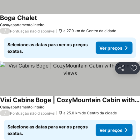
Boga Chalet
Ver preços
Casa/apartamento inteiro
/
a 27.9 km de Centro da cidade
Pontuação não disponível
Selecione as datas para ver os preços
Ver preços
exatos.
Partilhar
Ad
Visi Cabins Boge | CozyMountain Cabin with Stunning views
Ver preços
Casa/apartamento inteiro
/
a 25.0 km de Centro da cidade
Pontuação não disponível
Selecione as datas para ver os preços
Ver preços
exatos.