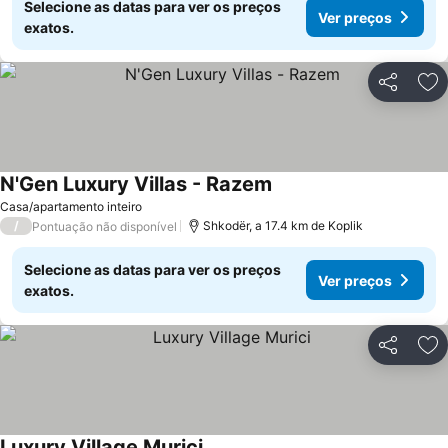
Selecione as datas para ver os preços
Ver preços
exatos.
Partilhar
Ad
N'Gen Luxury Villas - Razem
Ver preços
Casa/apartamento inteiro
/
Shkodër, a 17.4 km de Koplik
Pontuação não disponível
Selecione as datas para ver os preços
Ver preços
exatos.
Partilhar
Ad
Luxury Village Murici