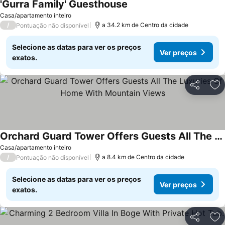
'Gurra Family' Guesthouse
Ver preços
Casa/apartamento inteiro
/
a 34.2 km de Centro da cidade
Pontuação não disponível
Selecione as datas para ver os preços
Ver preços
exatos.
Partilhar
Ad
Orchard Guard Tower Offers Guests All The Luxuries Of Home With Mountain Views
Ver preços
Casa/apartamento inteiro
/
a 8.4 km de Centro da cidade
Pontuação não disponível
Selecione as datas para ver os preços
Ver preços
exatos.
Partilhar
Ad