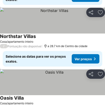
Partilhar
Ad
Northstar Villas
Ver preços
Casa/apartamento inteiro
/
a 28.7 km de Centro da cidade
Pontuação não disponível
Selecione as datas para ver os preços
Ver preços
exatos.
Partilhar
Ad
Oasis Villa
Ver preços
Casa/apartamento inteiro