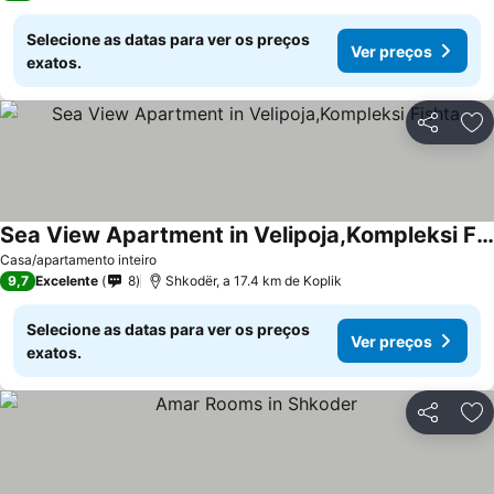
Selecione as datas para ver os preços
Ver preços
exatos.
Partilhar
Ad
Sea View Apartment in Velipoja,Kompleksi Fishta
Ver preços
Casa/apartamento inteiro
9,7
Excelente
8
Shkodër, a 17.4 km de Koplik
Selecione as datas para ver os preços
Ver preços
exatos.
Partilhar
Ad