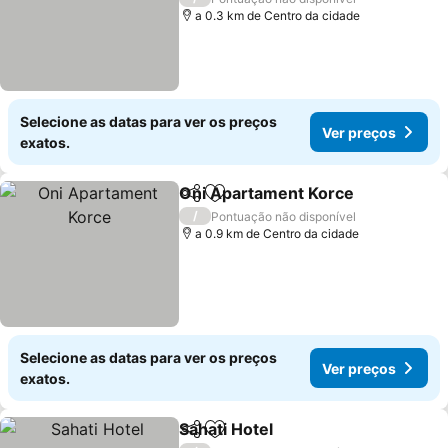
a 0.3 km de Centro da cidade
Selecione as datas para ver os preços
Ver preços
exatos.
Oni Apartament Korce
Partilhar
Adicionar aos favoritos
Ver
/
Pontuação não disponível
a 0.9 km de Centro da cidade
Selecione as datas para ver os preços
Ver preços
exatos.
Sahati Hotel
Partilhar
Adicionar aos favoritos
Ver preços