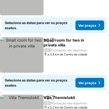
Selecione as datas para ver os preços
Ver preços
exatos.
Small room for two in
Partilhar
Adicionar aos favoritos
private villa
Ver preços
/
Pontuação não disponível
a 0.8 km de Centro da cidade
Selecione as datas para ver os preços
Ver preços
exatos.
Villa Themistokli
Partilhar
Adicionar aos favoritos
Ver preço
/
Pontuação não disponível
a 0.2 km de Centro da cidade