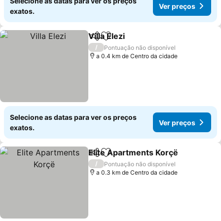
Selecione as datas para ver os preços
Ver preços
exatos.
Villa Elezi
Partilhar
Adicionar aos favoritos
Ver preços
/
Pontuação não disponível
a 0.4 km de Centro da cidade
Selecione as datas para ver os preços
Ver preços
exatos.
Elite Apartments Korçë
Partilhar
Adicionar aos favoritos
Ve
/
Pontuação não disponível
a 0.3 km de Centro da cidade