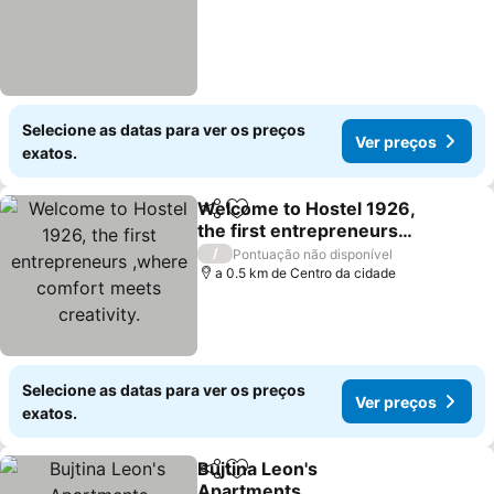
Selecione as datas para ver os preços
Ver preços
exatos.
Welcome to Hostel 1926,
Partilhar
Adicionar aos favoritos
the first entrepreneurs
,where comfort meets
Ver preços
/
Pontuação não disponível
creativity.
a 0.5 km de Centro da cidade
Selecione as datas para ver os preços
Ver preços
exatos.
Bujtina Leon's
Partilhar
Adicionar aos favoritos
Apartments