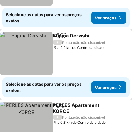
Selecione as datas para ver os preços
Ver preços
exatos.
Bujtina Dervishi
Partilhar
Adicionar aos favoritos
Ver preços
/
Pontuação não disponível
a 2.2 km de Centro da cidade
Selecione as datas para ver os preços
Ver preços
exatos.
PERLES Apartament
Partilhar
Adicionar aos favoritos
KORCE
Ver preços
/
Pontuação não disponível
a 0.8 km de Centro da cidade