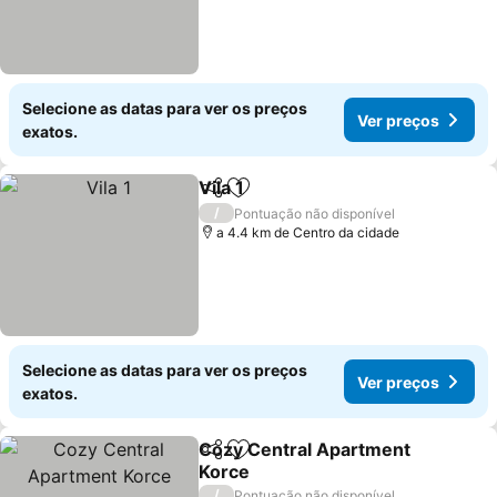
Selecione as datas para ver os preços
Ver preços
exatos.
Vila 1
Partilhar
Adicionar aos favoritos
Ver preços
/
Pontuação não disponível
a 4.4 km de Centro da cidade
Selecione as datas para ver os preços
Ver preços
exatos.
Cozy Central Apartment
Partilhar
Adicionar aos favoritos
Korce
Ver preços
/
Pontuação não disponível