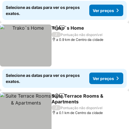
Selecione as datas para ver os preços
Ver preços
exatos.
Trako`s Home
Partilhar
Adicionar aos favoritos
Ver preços
/
Pontuação não disponível
a 0.9 km de Centro da cidade
Selecione as datas para ver os preços
Ver preços
exatos.
Suite Terrace Rooms &
Partilhar
Adicionar aos favoritos
Apartments
Ver preços
/
Pontuação não disponível
a 0.1 km de Centro da cidade