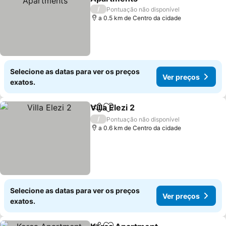
Ver preços
/
Pontuação não disponível
a 0.5 km de Centro da cidade
Selecione as datas para ver os preços
Ver preços
exatos.
Villa Elezi 2
Partilhar
Adicionar aos favoritos
Ver preços
/
Pontuação não disponível
a 0.6 km de Centro da cidade
Selecione as datas para ver os preços
Ver preços
exatos.