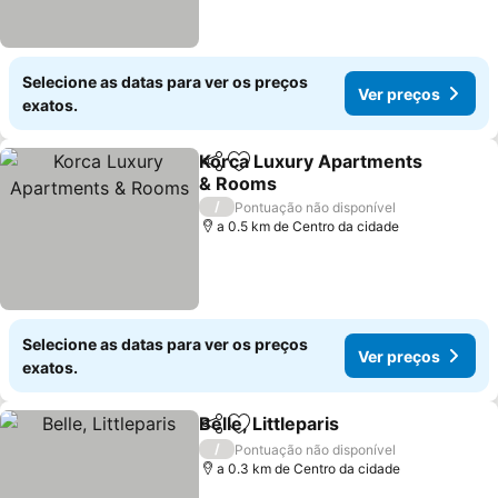
Selecione as datas para ver os preços
Ver preços
exatos.
Korca Luxury Apartments
Partilhar
Adicionar aos favoritos
& Rooms
Ver preços
/
Pontuação não disponível
a 0.5 km de Centro da cidade
Selecione as datas para ver os preços
Ver preços
exatos.
Belle, Littleparis
Partilhar
Adicionar aos favoritos
Ver preço
/
Pontuação não disponível
a 0.3 km de Centro da cidade