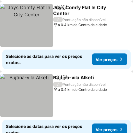
Joys Comfy Flat In City
Partilhar
Adicionar aos favoritos
Center
Ver preços
/
Pontuação não disponível
a 0.4 km de Centro da cidade
Selecione as datas para ver os preços
Ver preços
exatos.
Bujtina-vila Alketi
Partilhar
Adicionar aos favoritos
Ver preç
/
Pontuação não disponível
a 0.4 km de Centro da cidade
Selecione as datas para ver os preços
Ver preços
exatos.