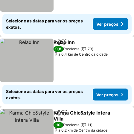
Selecione as datas para ver os preços
Ver preços
exatos.
Relax Inn
Partilhar
Adicionar aos favoritos
Ver preços
9,8
Excelente
73
a 0.4 km de Centro da cidade
Selecione as datas para ver os preços
Ver preços
exatos.
Karma Chic&style Intera
Partilhar
Adicionar aos favoritos
Villa
Ver preços
10
Excelente
11
a 0.2 km de Centro da cidade