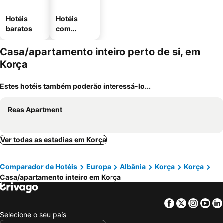
Hotéis
Hotéis
baratos
com
estaciona
mento
Casa/apartamento inteiro perto de si, em
Korça
Estes hotéis também poderão interessá-lo...
Reas Apartment
Ver todas as estadias em Korça
Comparador de Hotéis
Europa
Albânia
Korça
Korça
Casa/apartamento inteiro em Korça
Facebook
Twitter
Insta
Yo
Selecione o seu país