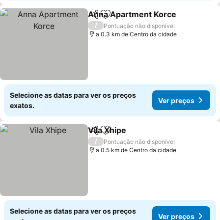
Anna Apartment Korce
Partilhar
Adicionar aos favoritos
Ver
/
Pontuação não disponível
a 0.3 km de Centro da cidade
Selecione as datas para ver os preços
Ver preços
exatos.
Vila Xhipe
Partilhar
Adicionar aos favoritos
Ver preços
/
Pontuação não disponível
a 0.5 km de Centro da cidade
Selecione as datas para ver os preços
Ver preços