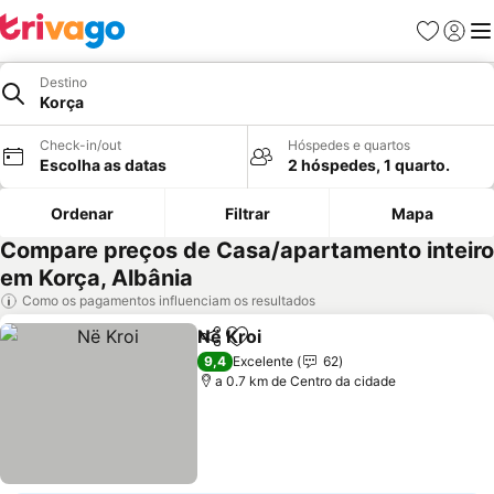
Favoritos
Iniciar
Me
Destino
Korça
Check-in/out
Hóspedes e quartos
Escolha as datas
2 hóspedes, 1 quarto.
Ordenar
Filtrar
Mapa
Compare preços de Casa/apartamento inteiro
em Korça, Albânia
Como os pagamentos influenciam os resultados
Në Kroi
Partilhar
Adicionar aos favoritos
Ver preços
9,4
Excelente
62
a 0.7 km de Centro da cidade