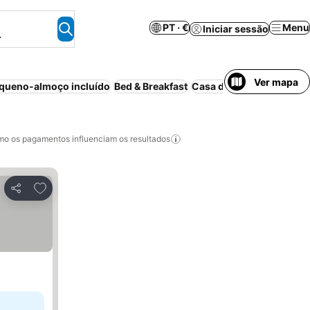
PT · €
Menu
Iniciar sessão
.
Ver mapa
queno-almoço incluído
Bed & Breakfast
Casa de hóspedes
Apart
o os pagamentos influenciam os resultados
Adicionar aos favoritos
Partilhar