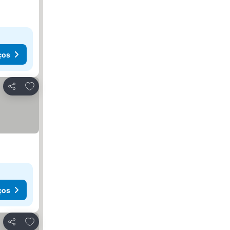
ços
Adicionar aos favoritos
Partilhar
ços
Adicionar aos favoritos
Partilhar