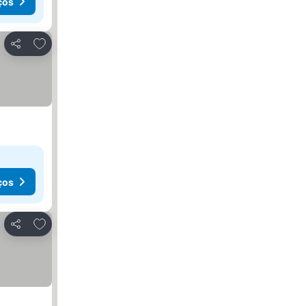
ços
Adicionar aos favoritos
Partilhar
ços
Adicionar aos favoritos
Partilhar