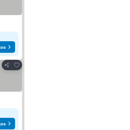
ços
Adicionar aos favoritos
Partilhar
ços