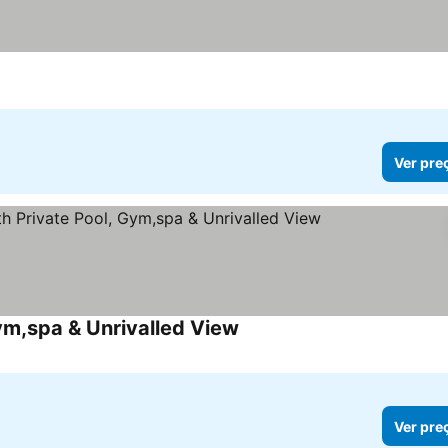
Ver pre
ym,spa & Unrivalled View
Ver pre