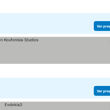
Ver pre
Ver pre