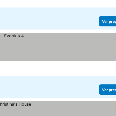
Ver pre
Ver pre