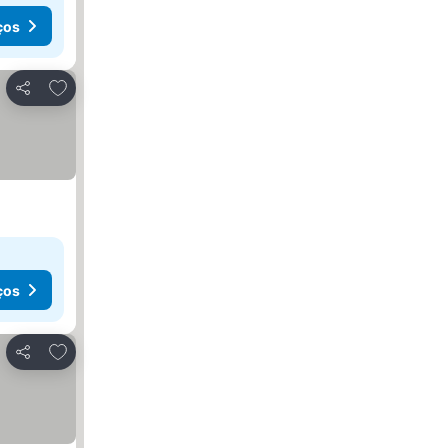
ços
Adicionar aos favoritos
Partilhar
ços
Adicionar aos favoritos
Partilhar