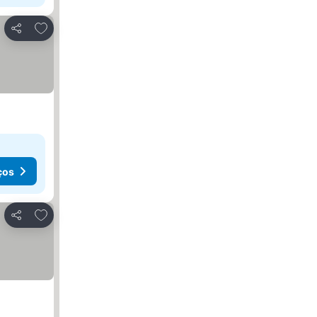
Adicionar aos favoritos
Partilhar
ços
Adicionar aos favoritos
Partilhar