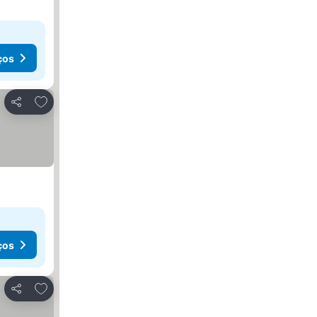
ços
Adicionar aos favoritos
Partilhar
ços
Adicionar aos favoritos
Partilhar