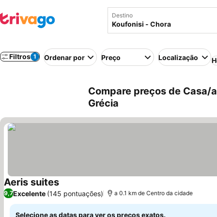
Destino
Filtros
1
Ordenar por
Preço
Localização
H
Compare preços de Casa/ap
Grécia
Aeris suites
Excelente
(145 pontuações)
9,7
a 0.1 km de Centro da cidade
Selecione as datas para ver os preços exatos.