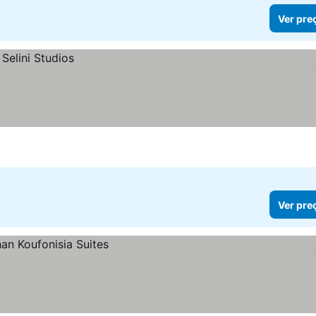
Ver pre
Ver pre