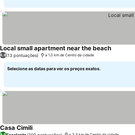
Local small apartment near the beach
Ver preço
(13 pontuações)
6,9
a 1.0 km de Centro da cidade
Selecione as datas para ver os preços exatos.
Casa Cimili
Ver preços
Excelente
(100 pontuações)
8,5
a 3.3 km de Centro da cidade