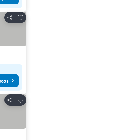
Adicionar aos favoritos
Partilhar
eços
Adicionar aos favoritos
Partilhar