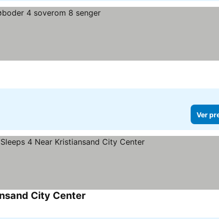
ços
Ver pr
nsand City Center
Ver preços