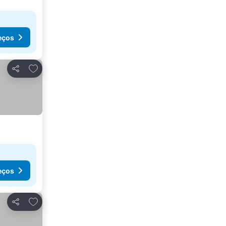
eços
Adicionar aos favoritos
Partilhar
eços
Adicionar aos favoritos
Partilhar