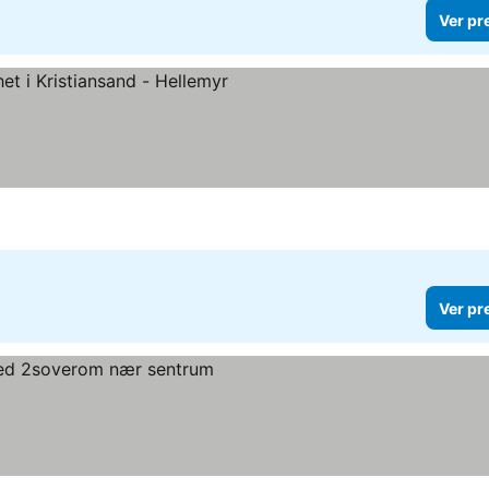
Ver pr
eços
Ver pr