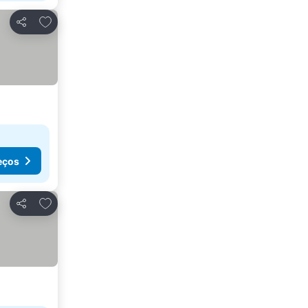
Adicionar aos favoritos
Partilhar
eços
Adicionar aos favoritos
Partilhar