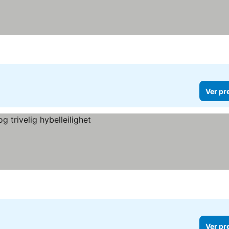
Ver pr
Ver pr