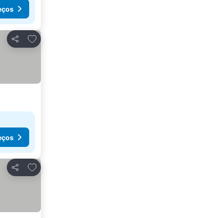
eços
Adicionar aos favoritos
Partilhar
eços
Adicionar aos favoritos
Partilhar