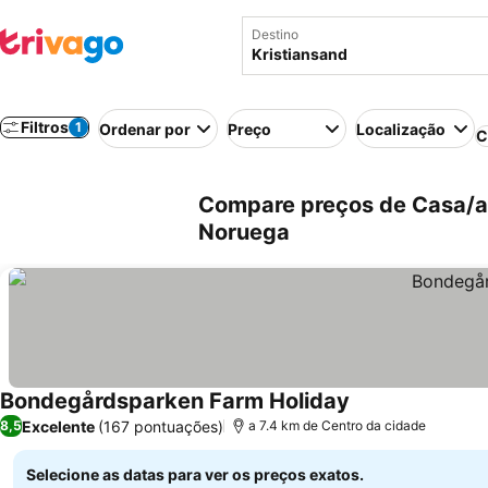
Destino
Filtros
1
Ordenar por
Preço
Localização
C
Compare preços de Casa/ap
Noruega
Bondegårdsparken Farm Holiday
Ver preços
Excelente
(167 pontuações)
8,5
a 7.4 km de Centro da cidade
Selecione as datas para ver os preços exatos.