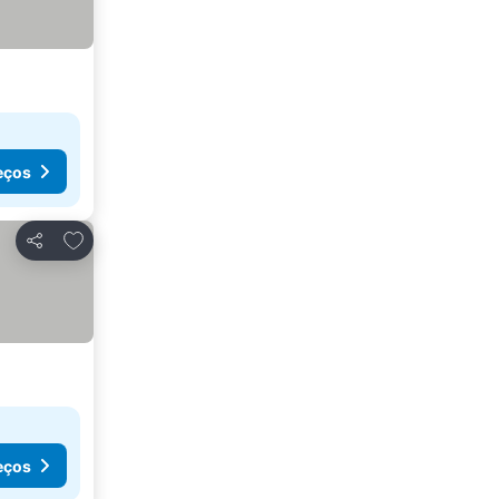
eços
Adicionar aos favoritos
Partilhar
eços