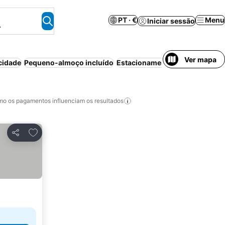
PT · €
Menu
Iniciar sessão
.
Ver mapa
cidade
Pequeno-almoço incluído
Estacionamento
Piscina
Anima
o os pagamentos influenciam os resultados
Adicionar aos favoritos
Partilhar