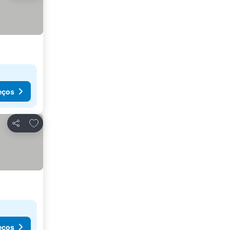
eços
Adicionar aos favoritos
Partilhar
eços