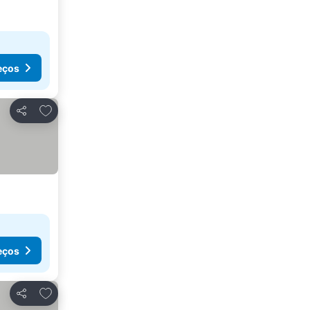
eços
Adicionar aos favoritos
Partilhar
eços
Adicionar aos favoritos
Partilhar