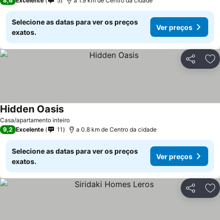
8,6
Excelente
5
a 1.9 km de Centro da cidade
Selecione as datas para ver os preços
Ver preços
exatos.
Partilhar
Ad
Hidden Oasis
Ver preços
Casa/apartamento inteiro
9,2
Excelente
11
a 0.8 km de Centro da cidade
Selecione as datas para ver os preços
Ver preços
exatos.
Partilhar
Ad