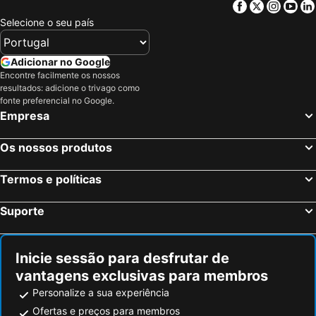
Facebook
Twitter
Insta
Yo
Selecione o seu país
Adicionar no Google
Encontre facilmente os nossos
resultados: adicione o trivago como
fonte preferencial no Google.
Empresa
Os nossos produtos
Termos e políticas
Suporte
Inicie sessão para desfrutar de
vantagens exclusivas para membros
Personalize a sua experiência
Ofertas e preços para membros