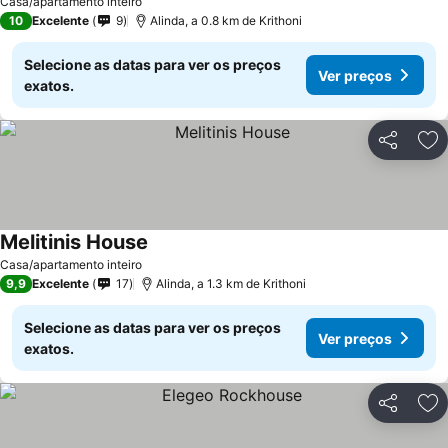
Casa/apartamento inteiro
10
Excelente
9
Alinda, a 0.8 km de Krithoni
Selecione as datas para ver os preços
Ver preços
exatos.
Partilhar
Ad
Melitinis House
Ver preços
Casa/apartamento inteiro
9,9
Excelente
17
Alinda, a 1.3 km de Krithoni
Selecione as datas para ver os preços
Ver preços
exatos.
Partilhar
Ad