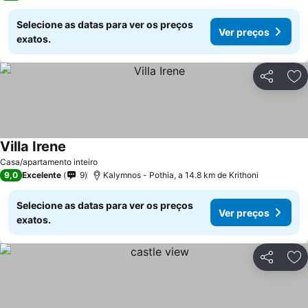
Selecione as datas para ver os preços
Ver preços
exatos.
Partilhar
Ad
Villa Irene
Ver preços
Casa/apartamento inteiro
9,0
Excelente
9
Kalymnos - Pothia, a 14.8 km de Krithoni
Selecione as datas para ver os preços
Ver preços
exatos.
Partilhar
Ad