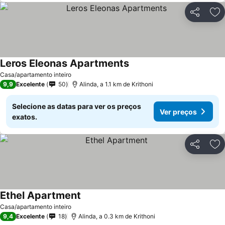
Partilhar
Ad
Leros Eleonas Apartments
Ver preços
Casa/apartamento inteiro
9,9
Excelente
50
Alinda, a 1.1 km de Krithoni
Selecione as datas para ver os preços
Ver preços
exatos.
Partilhar
Ad
Ethel Apartment
Ver preços
Casa/apartamento inteiro
9,4
Excelente
18
Alinda, a 0.3 km de Krithoni