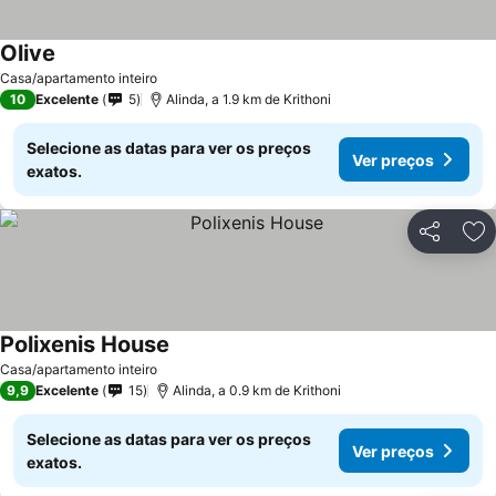
Olive
Ver preços
Casa/apartamento inteiro
10
Excelente
5
Alinda, a 1.9 km de Krithoni
Selecione as datas para ver os preços
Ver preços
exatos.
Partilhar
Ad
Polixenis House
Ver preços
Casa/apartamento inteiro
9,9
Excelente
15
Alinda, a 0.9 km de Krithoni
Selecione as datas para ver os preços
Ver preços
exatos.