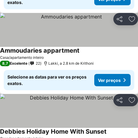
exatos.
Partilhar
Ad
Ammoudaries appartment
Ver preços
Casa/apartamento inteiro
8,7
Excelente
22
Lakki, a 2.8 km de Krithoni
Selecione as datas para ver os preços
Ver preços
exatos.
Partilhar
Ad
Debbies Holiday Home With Sunset
Ver preços