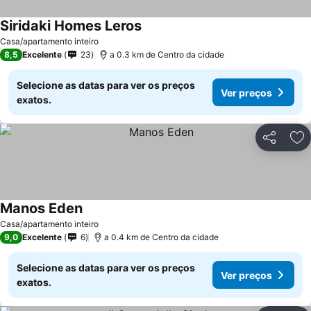
Siridaki Homes Leros
Ver preços
Casa/apartamento inteiro
8,5
Excelente
23
a 0.3 km de Centro da cidade
Selecione as datas para ver os preços
Ver preços
exatos.
Partilhar
Ad
Manos Eden
Ver preços
Casa/apartamento inteiro
9,0
Excelente
6
a 0.4 km de Centro da cidade
Selecione as datas para ver os preços
Ver preços
exatos.