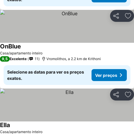
Partilhar
Ad
OnBlue
Ver preços
Casa/apartamento inteiro
9,5
Excelente
11
Vromolithos, a 2.2 km de Krithoni
Selecione as datas para ver os preços
Ver preços
exatos.
Partilhar
Ad
Ella
Ver preços
Casa/apartamento inteiro