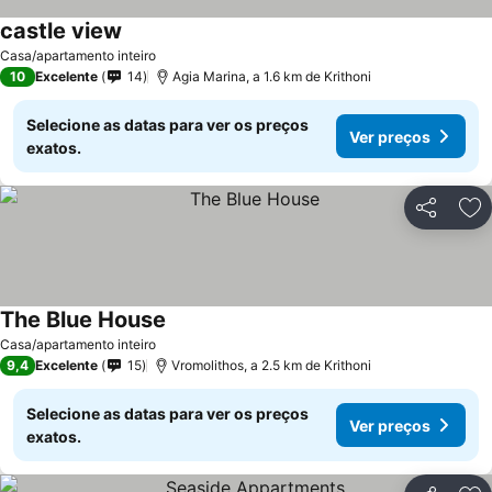
castle view
Ver preços
Casa/apartamento inteiro
10
Excelente
14
Agia Marina, a 1.6 km de Krithoni
Selecione as datas para ver os preços
Ver preços
exatos.
Partilhar
Ad
The Blue House
Ver preços
Casa/apartamento inteiro
9,4
Excelente
15
Vromolithos, a 2.5 km de Krithoni
Selecione as datas para ver os preços
Ver preços
exatos.