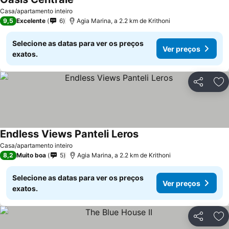
Ver preços
Casa/apartamento inteiro
9,5
Excelente
6
Agia Marina, a 2.2 km de Krithoni
Selecione as datas para ver os preços
Ver preços
exatos.
Partilhar
Ad
Endless Views Panteli Leros
Ver preços
Casa/apartamento inteiro
8,2
Muito boa
5
Agia Marina, a 2.2 km de Krithoni
Selecione as datas para ver os preços
Ver preços
exatos.
Partilhar
Ad