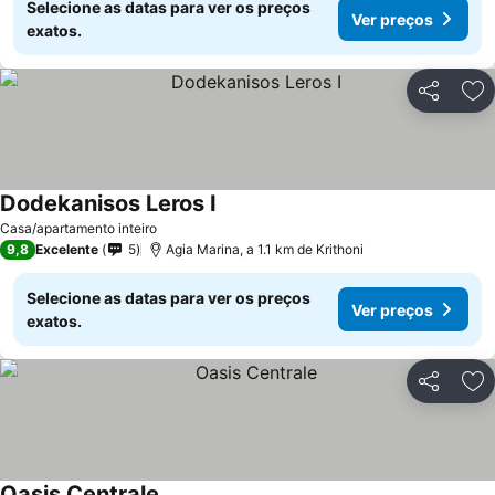
Selecione as datas para ver os preços
Ver preços
exatos.
Partilhar
Ad
Dodekanisos Leros I
Ver preços
Casa/apartamento inteiro
9,8
Excelente
5
Agia Marina, a 1.1 km de Krithoni
Selecione as datas para ver os preços
Ver preços
exatos.
Partilhar
Ad
Oasis Centrale