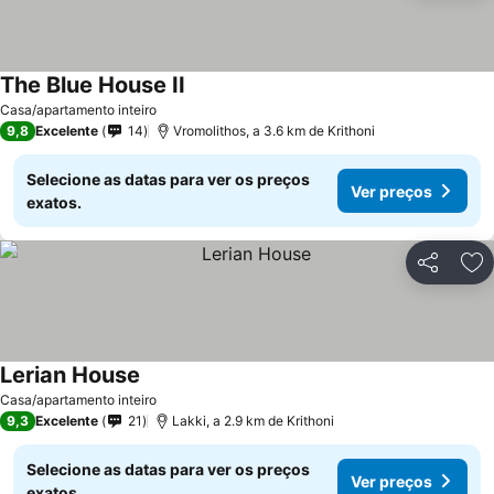
The Blue House II
Ver preços
Casa/apartamento inteiro
9,8
Excelente
14
Vromolithos, a 3.6 km de Krithoni
Selecione as datas para ver os preços
Ver preços
exatos.
Partilhar
Ad
Lerian House
Ver preços
Casa/apartamento inteiro
9,3
Excelente
21
Lakki, a 2.9 km de Krithoni
Selecione as datas para ver os preços
Ver preços
exatos.