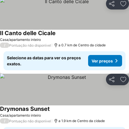
Partilhar
Ad
Il Canto delle Cicale
Ver preços
Casa/apartamento inteiro
/
a 0.7 km de Centro da cidade
Pontuação não disponível
Selecione as datas para ver os preços
Ver preços
exatos.
Partilhar
Ad
Drymonas Sunset
Ver preços
Casa/apartamento inteiro
/
a 1.9 km de Centro da cidade
Pontuação não disponível