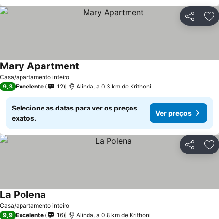
Partilhar
Ad
Mary Apartment
Ver preços
Casa/apartamento inteiro
9,3
Excelente
12
Alinda, a 0.3 km de Krithoni
Selecione as datas para ver os preços
Ver preços
exatos.
Partilhar
Ad
La Polena
Ver preços
Casa/apartamento inteiro
9,9
Excelente
16
Alinda, a 0.8 km de Krithoni