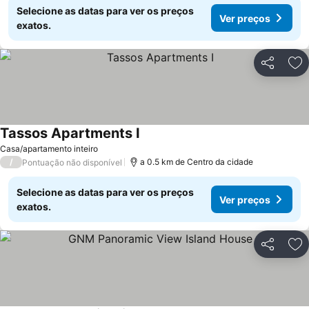
Selecione as datas para ver os preços
Ver preços
exatos.
Partilhar
Ad
Tassos Apartments I
Ver preços
Casa/apartamento inteiro
/
a 0.5 km de Centro da cidade
Pontuação não disponível
Selecione as datas para ver os preços
Ver preços
exatos.
Partilhar
Ad