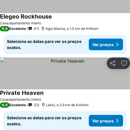
Elegeo Rockhouse
Ver preços
Casa/apartamento inteiro
9,9
Excelente
41
Agia Marina, a 1.0 km de Krithoni
Selecione as datas para ver os preços
Ver preços
exatos.
Partilhar
Ad
Private Heaven
Ver preços
Casa/apartamento inteiro
9,0
Excelente
32
Lakki, a 2.9 km de Krithoni
Selecione as datas para ver os preços
Ver preços
exatos.