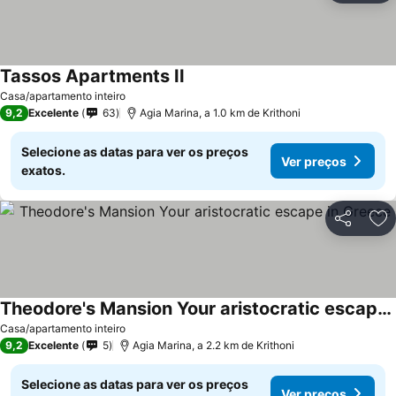
Tassos Apartments II
Ver preços
Casa/apartamento inteiro
9,2
Excelente
63
Agia Marina, a 1.0 km de Krithoni
Selecione as datas para ver os preços
Ver preços
exatos.
Partilhar
Ad
Theodore's Mansion Your aristocratic escape in Greece
Ver preços
Casa/apartamento inteiro
9,2
Excelente
5
Agia Marina, a 2.2 km de Krithoni
Selecione as datas para ver os preços
Ver preços