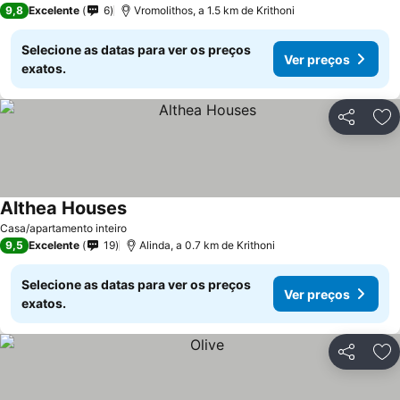
9,8
Excelente
6
Vromolithos, a 1.5 km de Krithoni
Selecione as datas para ver os preços
Ver preços
exatos.
Partilhar
Ad
Althea Houses
Ver preços
Casa/apartamento inteiro
9,5
Excelente
19
Alinda, a 0.7 km de Krithoni
Selecione as datas para ver os preços
Ver preços
exatos.
Partilhar
Ad