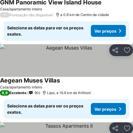
GNM Panoramic View Island House
Ver preços
Casa/apartamento inteiro
/
a 0.6 km de Centro da cidade
Pontuação não disponível
Selecione as datas para ver os preços
Ver preços
exatos.
Partilhar
Ad
Aegean Muses Villas
Ver preços
Casa/apartamento inteiro
8,9
Excelente
90
Lipsi, a 16.6 km de Krithoni
Selecione as datas para ver os preços
Ver preços
exatos.
Partilhar
Ad