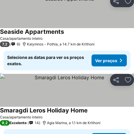
Partilhar
Ad
Seaside Appartments
Ver preços
Casa/apartamento inteiro
7,2
6
Kalymnos - Pothia, a 14.7 km de Krithoni
Selecione as datas para ver os preços
Ver preços
exatos.
Partilhar
Ad
Smaragdi Leros Holiday Home
Ver preços
Casa/apartamento inteiro
9,2
Excelente
14
Agia Marina, a 1.1 km de Krithoni